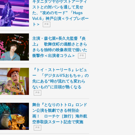
キタニタツヤがゲストアーティ
ストとの対バンを通して見せ
た、“攻めのモード” 「Hugs
Vol.6」神戸公演＜ライブレポー
ト＞
P R
主演・森七菜×長久允監督『炎
上』 歌舞伎町の過酷さときら
きらを独特の映像表現で描いた
衝撃作＜出演者コラム＞
P R
『トイ・ストーリー５』レビュ
ー 「デジタルVSおもちゃ」の
先にある“時が流れても変わら
ないもの”に目頭が熱くなる
P R
舞台『となりのトトロ』ロンド
ン公演を観劇できる特別企
画！ ローチケ［旅行］海外航
空券取扱スタート記念で実施
P R