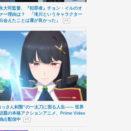
永大司監督、『犯罪者』チョン・イルのオ
ァー理由は？ 「滝川というキャラクター
出会えたことは運が良かった」
P R
おっさん剣聖”の一太刀に宿る人生―― 世界
話題の本格アクションアニメ、Prime Video
独占配信中
P R