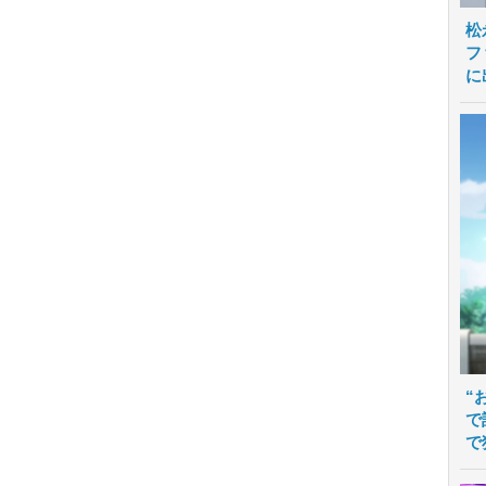
松
フ
に
“
で
で