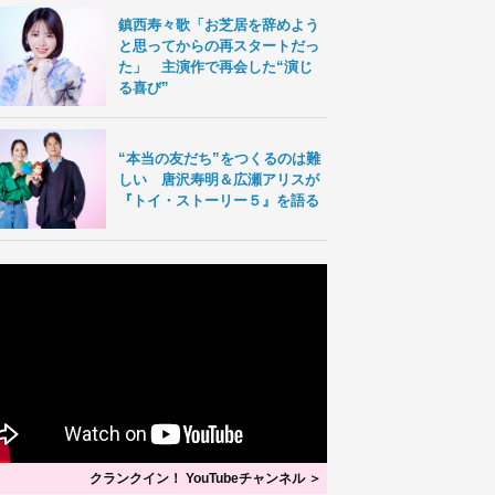
鎮西寿々歌「お芝居を辞めよう
と思ってからの再スタートだっ
た」 主演作で再会した“演じ
る喜び”
“本当の友だち”をつくるのは難
しい 唐沢寿明＆広瀬アリスが
『トイ・ストーリー５』を語る
クランクイン！ YouTubeチャンネル ＞