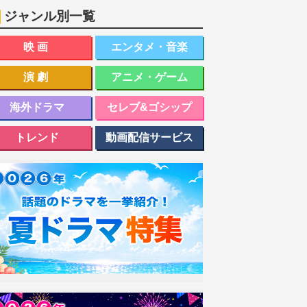
ジャンル別一覧
映画
エンタメ・音楽
演劇
アニメ・ゲーム
海外ドラマ
セレブ&ゴシップ
トレンド
動画配信サービス