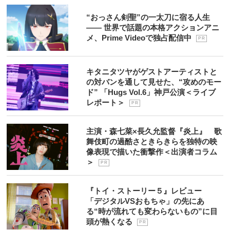
“おっさん剣聖”の一太刀に宿る人生
―― 世界で話題の本格アクションアニ
メ、Prime Videoで独占配信中
P R
キタニタツヤがゲストアーティストと
の対バンを通して見せた、“攻めのモー
ド” 「Hugs Vol.6」神戸公演＜ライブ
レポート＞
P R
主演・森七菜×長久允監督『炎上』 歌
舞伎町の過酷さときらきらを独特の映
像表現で描いた衝撃作＜出演者コラム
＞
P R
『トイ・ストーリー５』レビュー
「デジタルVSおもちゃ」の先にあ
る“時が流れても変わらないもの”に目
頭が熱くなる
P R