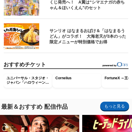
くじ発売へ！ A賞は“シマエナガの赤ち
ゃん＆ほいくえん”のセット
サンリオ はなまるおばけ＆「はなまるう
どん」がコラボ！ 大海老天が3本のった
限定メニューが特別価格でお得
おすすめチケット
ユニバーサル・スタジオ・
Cornelius
FortuneX ～
ジャパン「ハロウィーン・
ホラー・ナイト ～オール
ナイト～パス」
最新＆おすすめ 配信作品
もっと見る