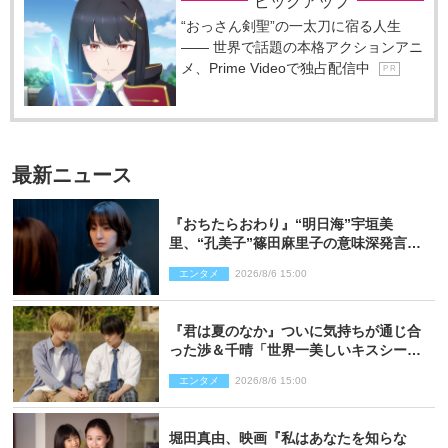
ピックアップ
“おっさん剣聖”の一太刀に宿る人生
―― 世界で話題の本格アクションアニ
メ、Prime Videoで独占配信中
P R
最新ニュース
『おちたらおわり』“明日海”宇垣美
里、“孔美子”篠田麻里子の意味深発言に
絶句 ネット驚き「まさか」「意外な展
エンタメ
2026/8/6 15:00
開」
『君は夏のなか』ついに気持ちが通じ合
った渉＆千晴「世界一美しいキスシー
ン」「めっちゃキュン」反響続々
エンタメ
2026/8/6 15:00
堀田真由、映画『私はあなたを知らな