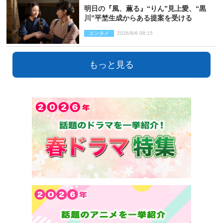
明日の『風、薫る』“りん”見上愛、“黒
川”平埜生成からある提案を受ける
エンタメ
2026/8/6 08:15
もっと見る