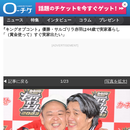
✕
ニュース
特集
インタビュー
コラム
プレゼント
『キングオブコント』優勝・サルゴリラ赤羽は44歳で実家暮らし
「（賞金使って）すぐ実家出たい」
[ADVERTISEMENT]
◀ 記事に戻る
1/23
[写真を拡大]