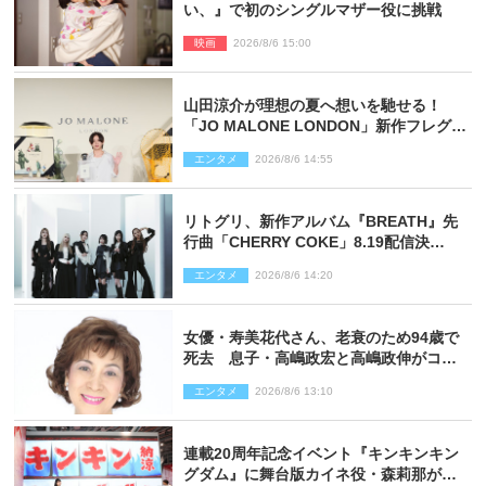
い、』で初のシングルマザー役に挑戦
映画
2026/8/6 15:00
山田涼介が理想の夏へ想いを馳せる！
「JO MALONE LONDON」新作フレグラ
ンスを体験
エンタメ
2026/8/6 14:55
リトグリ、新作アルバム『BREATH』先
行曲「CHERRY COKE」8.19配信決
定！ eill書き下ろしのラブソング
エンタメ
2026/8/6 14:20
女優・寿美花代さん、老衰のため94歳で
死去 息子・高嶋政宏と高嶋政伸がコメ
ント「いつもユーモアを忘れない明るく
エンタメ
2026/8/6 13:10
優しい母でした」
連載20周年記念イベント『キンキンキン
グダム』に舞台版カイネ役・森莉那が潜