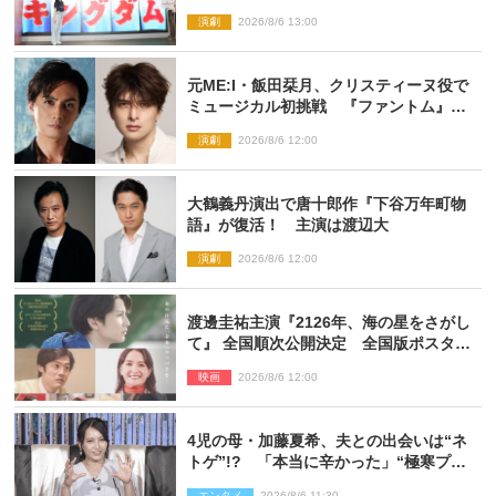
入！【密着レポート】
演劇
2026/8/6 13:00
元ME:I・飯田栞月、クリスティーヌ役で
ミュージカル初挑戦 『ファントム』
2027年上演
演劇
2026/8/6 12:00
大鶴義丹演出で唐十郎作『下谷万年町物
語』が復活！ 主演は渡辺大
演劇
2026/8/6 12:00
渡邊圭祐主演『2126年、海の星をさがし
て』 全国順次公開決定 全国版ポスター
解禁
映画
2026/8/6 12:00
4児の母・加藤夏希、夫との出会いは“ネ
トゲ”!? 「本当に辛かった」“極寒プロ
ポーズ”も告白
エンタメ
2026/8/6 11:30