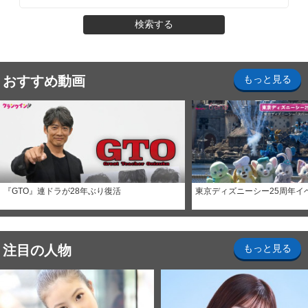
検索する
おすすめ動画
もっと見る
『GTO』連ドラが28年ぶり復活
東京ディズニーシー25周年イ
注目の人物
もっと見る