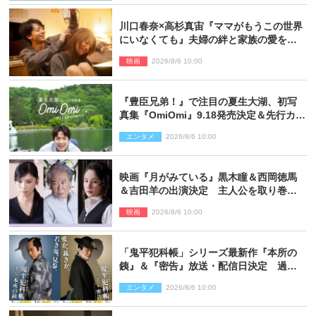
川口春奈×高杉真宙『ママがもうこの世界
にいなくても』夫婦の絆と家族の愛を映
す場面写真公開
映画
2026/8/6 10:00
『豊臣兄弟！』で注目の夏生大湖、初写
真集『OmiOmi』9.18発売決定＆先行カッ
ト解禁
エンタメ
2026/8/6 10:00
映画『月がみている』黒木瞳＆西岡徳馬
＆吉田羊の出演決定 主人公を取り巻く
重要人物を演じる
映画
2026/8/6 10:00
「鬼平犯科帳」シリーズ最新作『本所の
銕』＆『密告』放送・配信日決定 過去
と現在が繋がるビジュアルも解禁
エンタメ
2026/8/6 10:00