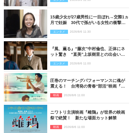
15歳少女が27歳男性に一目ぼれ→交際1ヵ
月で妊娠 30代で孫がいる女性の衝撃半
生
エンタメ
2026/8/6 11:30
『風、薫る』“藤次”中村倫也、正体にネ
ット驚き “直美”上坂樹里との出会いに
も反響「力になってくれそう」「仲良く
エンタメ
2026/8/6 11:00
しなよ！」
圧巻のマーチングパフォーマンスに魂が
震える！ 台湾発の青春“部活”映画『進
行曲 マーチングボーイズ』予告解禁
映画
2026/8/6 11:00
ニワトリ主演映画『雌鶏』が世界の映画
祭で絶賛！ 新たな場面カット解禁
映画
2026/8/6 11:00