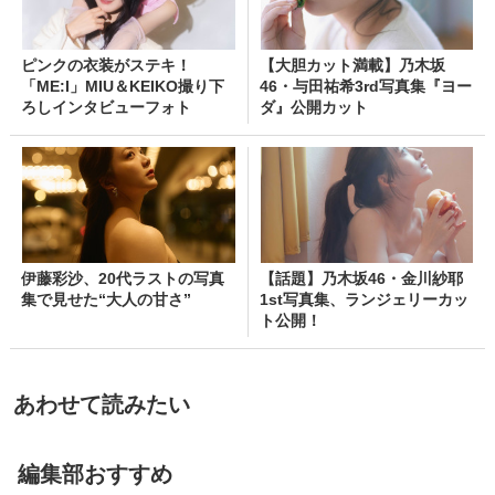
ピンクの衣装がステキ！
【大胆カット満載】乃木坂
「ME:I」MIU＆KEIKO撮り下
46・与田祐希3rd写真集『ヨー
ろしインタビューフォト
ダ』公開カット
伊藤彩沙、20代ラストの写真
【話題】乃木坂46・金川紗耶
集で見せた“大人の甘さ”
1st写真集、ランジェリーカッ
ト公開！
あわせて読みたい
編集部おすすめ