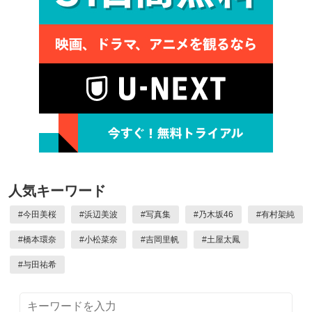
人気キーワード
#
今田美桜
#
浜辺美波
#
写真集
#
乃木坂46
#
有村架純
#
橋本環奈
#
小松菜奈
#
吉岡里帆
#
土屋太鳳
#
与田祐希