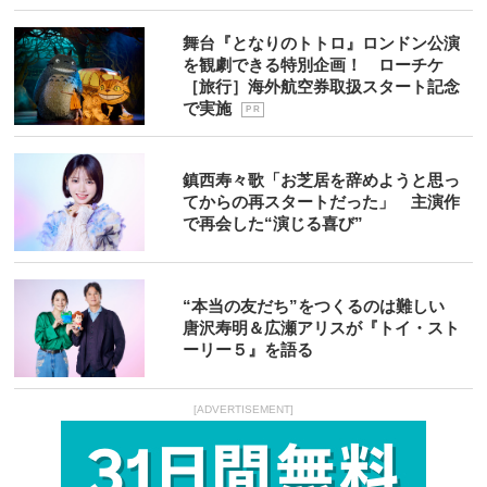
舞台『となりのトトロ』ロンドン公演
を観劇できる特別企画！ ローチケ
［旅行］海外航空券取扱スタート記念
で実施
P R
鎮西寿々歌「お芝居を辞めようと思っ
てからの再スタートだった」 主演作
で再会した“演じる喜び”
“本当の友だち”をつくるのは難しい
唐沢寿明＆広瀬アリスが『トイ・スト
ーリー５』を語る
[ADVERTISEMENT]