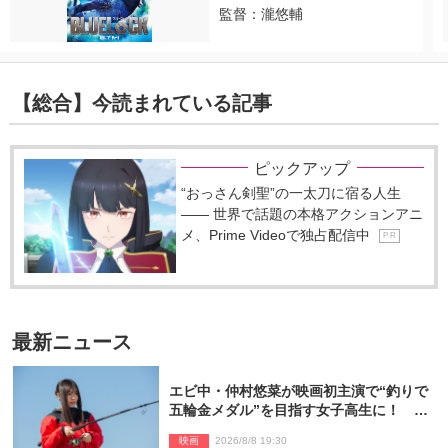
監督：瀧悠輔
【総合】今読まれている記事
ピックアップ
“おっさん剣聖”の一太刀に宿る人生
―― 世界で話題の本格アクションアニ
メ、Prime Videoで独占配信中
P R
最新ニュース
エビ中・仲村悠菜が映画初主演で“釣りで
五輪金メダル”を目指す女子高生に！ 映
画『つりこまち』今秋公開
映画
2026/8/8 19:30