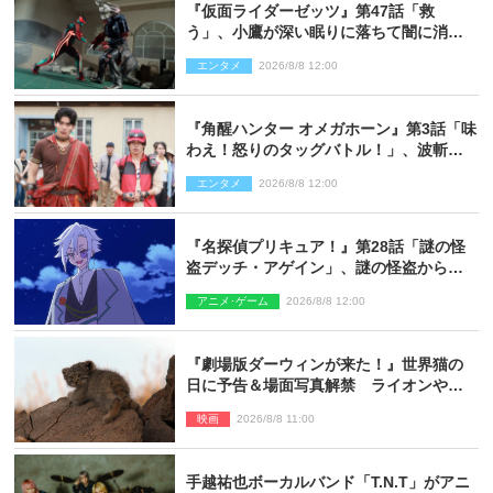
『仮面ライダーゼッツ』第47話「救
う」、小鷹が深い眠りに落ちて闇に消え
る…？
エンタメ
2026/8/8 12:00
『角醒ハンター オメガホーン』第3話「味
わえ！怒りのタッグバトル！」、波斬の
ギリコがハンターバトルを挑んできた！
エンタメ
2026/8/8 12:00
『名探偵プリキュア！』第28話「謎の怪
盗デッチ・アゲイン」、謎の怪盗から不
思議な予告状が届く
アニメ･ゲーム
2026/8/8 12:00
『劇場版ダーウィンが来た！』世界猫の
日に予告＆場面写真解禁 ライオンやマ
ヌルネコの赤ちゃんが大集合
映画
2026/8/8 11:00
手越祐也ボーカルバンド「T.N.T」がアニ