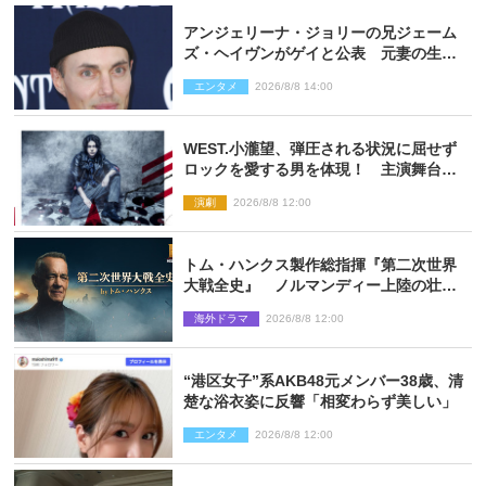
アンジェリーナ・ジョリーの兄ジェーム
ズ・ヘイヴンがゲイと公表 元妻の生配
信で明らかに
エンタメ
2026/8/8 14:00
WEST.小瀧望、弾圧される状況に屈せず
ロックを愛する男を体現！ 主演舞台
『ロックンロール』ビジュアル解禁
演劇
2026/8/8 12:00
トム・ハンクス製作総指揮『第二次世界
大戦全史』 ノルマンディー上陸の壮絶
な戦場を収めた特別映像解禁
海外ドラマ
2026/8/8 12:00
“港区女子”系AKB48元メンバー38歳、清
楚な浴衣姿に反響「相変わらず美しい」
エンタメ
2026/8/8 12:00