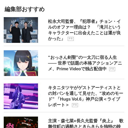
編集部おすすめ
松永大司監督、『犯罪者』チョン・イ
ルのオファー理由は？ 「滝川という
キャラクターに出会えたことは運が良
かった」
P R
“おっさん剣聖”の一太刀に宿る人生
―― 世界で話題の本格アクションアニ
メ、Prime Videoで独占配信中
P R
キタニタツヤがゲストアーティストと
の対バンを通して見せた、“攻めのモー
ド” 「Hugs Vol.6」神戸公演＜ライブ
レポート＞
P R
主演・森七菜×長久允監督『炎上』 歌
舞伎町の過酷さときらきらを独特の映