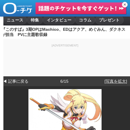
✕
ニュース
特集
インタビュー
コラム
プレゼント
『このすば』3期OPはMachico、EDはアクア、めぐみん、ダクネス
が担当 PVに主題歌収録
[ADVERTISEMENT]
◀ 記事に戻る
6/15
[写真を拡大]