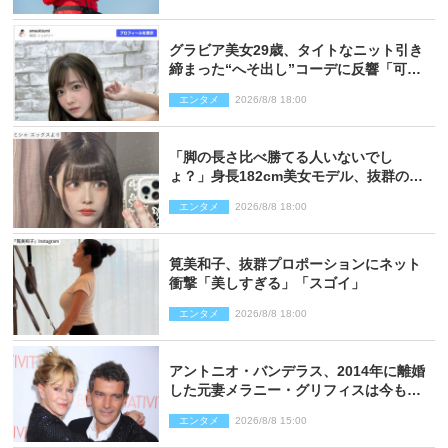
グラビア美女29歳、タイトなニット引き
締まった“へそ出し”コーデに反響「可愛
い過ぎる」
エンタメ
2026/8/8 18:00
「脚の長さ比べ勝てる人いないでし
ょ？」身長182cm美女モデル、抜群のプ
ロポーションにネット衝撃
エンタメ
2026/8/8 18:00
筧美和子、抜群プロポーションにネット
衝撃「美しすぎる」「スゴイ」
エンタメ
2026/8/8 18:00
アントニオ・バンデラス、2014年に離婚
した元妻メラニー・グリフィスは今も
「親友の一人」
エンタメ
2026/8/8 15:00