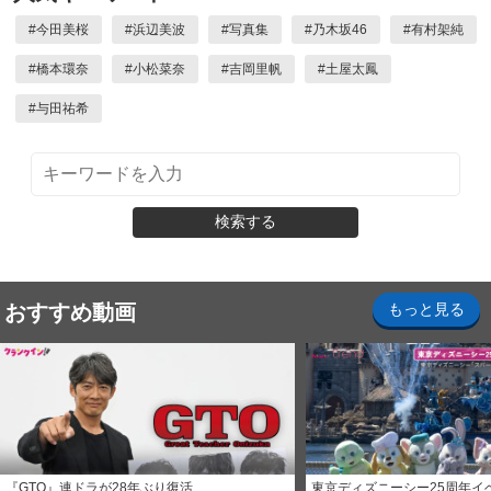
#
今田美桜
#
浜辺美波
#
写真集
#
乃木坂46
#
有村架純
#
橋本環奈
#
小松菜奈
#
吉岡里帆
#
土屋太鳳
#
与田祐希
検索する
おすすめ動画
もっと見る
『GTO』連ドラが28年ぶり復活
東京ディズニーシー25周年イ