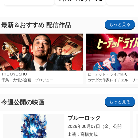
ホラー・ナイト ～オール
ナイト～パス」
最新＆おすすめ 配信作品
もっと見る
THE ONE SHOT
ヒーテッド・ライバルリー
千鳥・大悟が企画・プロデュー…
カナダの作家レイチェル・リ
今週公開の映画
もっと見る
ブルーロック
2026年08月07日（金）公開
出演：高橋文哉