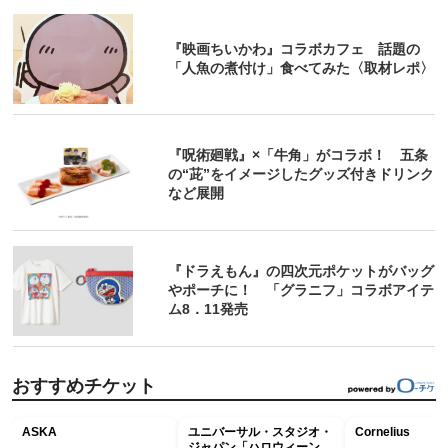
『映画ちいかわ』コラボカフェ 話題の
「人魚の煮付け」食べてみた〈取材レポ〉
『呪術廻戦』×「牛角」がコラボ！ 五条
の“茈”をイメージしたグッズ付きドリンク
など展開
『ドラえもん』の四次元ポケットがバッグ
やポーチに！ 「グラニフ」コラボアイテ
ム8．11発売
おすすめチケット
ASKA
ユニバーサル・スタジオ・
Cornelius
ジャパン「ハロウィーン・