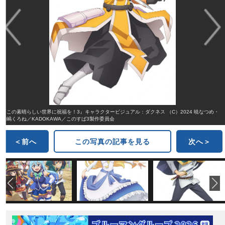
『この素晴らしい世界に祝福を！3』キャラクタービジュアル：ダクネス （C）2024 暁なつめ・
三嶋くろね／KADOKAWA／このすば3製作委員会
＜前へ
この写真の記事を見る
次へ＞