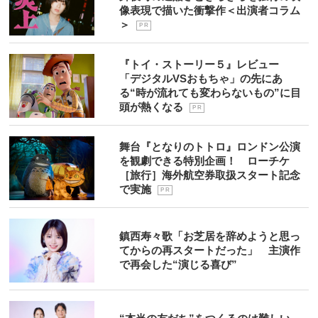
像表現で描いた衝撃作＜出演者コラム
＞
P R
『トイ・ストーリー５』レビュー
「デジタルVSおもちゃ」の先にあ
る“時が流れても変わらないもの”に目
頭が熱くなる
P R
舞台『となりのトトロ』ロンドン公演
を観劇できる特別企画！ ローチケ
［旅行］海外航空券取扱スタート記念
で実施
P R
鎮西寿々歌「お芝居を辞めようと思っ
てからの再スタートだった」 主演作
で再会した“演じる喜び”