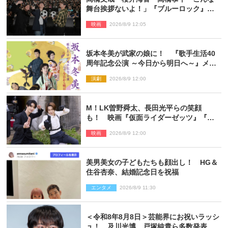
舞台挨拶ないよ！」『ブルーロック』自
由すぎるイベントレポート
映画
2026/8/9 12:05
坂本冬美が武家の娘に！ 『歌手生活40
周年記念公演 ～今日から明日へ～』メイ
ンビジュアル公開
演劇
2026/8/9 12:00
M！LK曽野舜太、長田光平らの笑顔
も！ 映画『仮面ライダーゼッツ』『超
宇宙刑事ギャバン インフィニティ』オフ
映画
2026/8/9 12:00
ショット到着
美男美女の子どもたちも顔出し！ HG＆
住谷杏奈、結婚記念日を祝福
エンタメ
2026/8/9 11:30
＜令和8年8月8日＞芸能界にお祝いラッシ
ュ！ 及川光博、戸塚純貴ら多数発表結