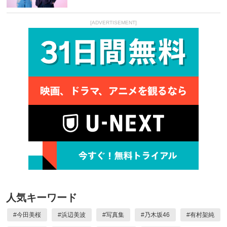
[ADVERTISEMENT]
人気キーワード
#
今田美桜
#
浜辺美波
#
写真集
#
乃木坂46
#
有村架純