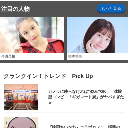
注目の人物
もっと見る
今田美桜
橋本環奈
クランクイン！トレンド Pick Up
カメラに映らなければ“盗み”OK！ 体験
型コンビニ「ギガマート展」がヤバすぎた
ｗ
『映画ちいかわ』コラボカフェ 話題の