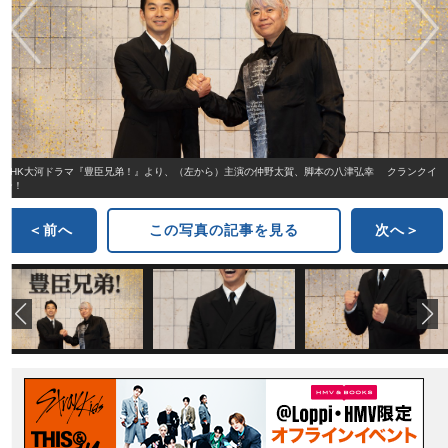
NHK大河ドラマ『豊臣兄弟！』より、（左から）主演の仲野太賀、脚本の八津弘幸 クランクイ
ン！
＜前へ
この写真の記事を見る
次へ＞