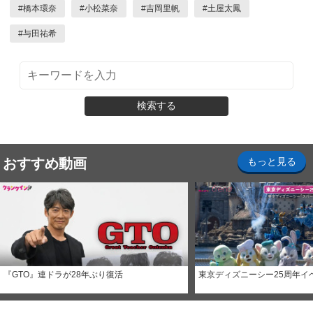
#
橋本環奈
#
小松菜奈
#
吉岡里帆
#
土屋太鳳
#
与田祐希
検索する
おすすめ動画
もっと見る
『GTO』連ドラが28年ぶり復活
東京ディズニーシー25周年イ