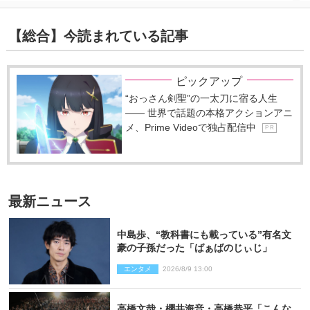
【総合】今読まれている記事
ピックアップ
“おっさん剣聖”の一太刀に宿る人生
―― 世界で話題の本格アクションアニ
メ、Prime Videoで独占配信中
P R
最新ニュース
中島歩、“教科書にも載っている”有名文
豪の子孫だった「ばぁばのじぃじ」
エンタメ
2026/8/9 13:00
高橋文哉・櫻井海音・高橋恭平「こんな