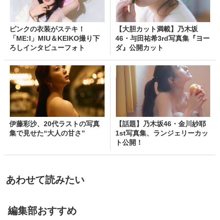
ピンクの衣装がステキ！
【大胆カット満載】乃木坂
「ME:I」MIU＆KEIKO撮り下
46・与田祐希3rd写真集『ヨー
ろしインタビューフォト
ダ』公開カット
伊藤彩沙、20代ラストの写真
【話題】乃木坂46・金川紗耶
集で見せた“大人の甘さ”
1st写真集、ランジェリーカッ
ト公開！
あわせて読みたい
編集部おすすめ