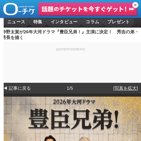
✕
ニュース
特集
インタビュー
コラム
プレゼント
仲野太賀が26年大河ドラマ『豊臣兄弟！』主演に決定！ 秀吉の弟・
秀長を描く
[ADVERTISEMENT]
◀ 記事に戻る
1/5
[写真を拡大]