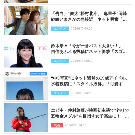
『告白』“爽太”松村北斗、“麻里子”岡崎
紗絵とまさかの急接近 ネット興奮「そ
の反応は」「いいの!?」（ネタバレあ
エンタメ
2026/8/9 06:00
り）
鈴木奈々「今が一番バスト大きい！」
自信あふれる投稿にネット衝撃「スゴ
イ」「写真集を出して欲しい」
エンタメ
2026/8/9 06:00
“中3写真”にネット騒然の19歳アイドル、
水着投稿に「スタイル抜群」「可愛すぎ
る」と絶賛の声
エンタメ
2026/8/9 06:00
エビ中・仲村悠菜が映画初主演で“釣りで
五輪金メダル”を目指す女子高生に！ 映
画『つりこまち』今秋公開
映画
2026/8/8 19:30