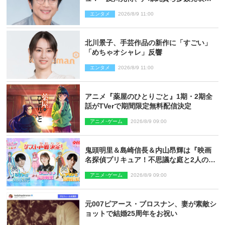
婚
エンタメ
2026/8/9 11:00
北川景子、手芸作品の新作に「すごい」
「めちゃオシャレ」反響
エンタメ
2026/8/9 11:00
アニメ『薬屋のひとりごと』1期・2期全
話がTVerで期間限定無料配信決定
アニメ･ゲーム
2026/8/9 09:00
鬼頭明里＆島崎信長＆内山昂輝は『映画
名探偵プリキュア！不思議な庭と2人の秘
密』ゲスト声優に決定
アニメ･ゲーム
2026/8/9 09:00
元007ピアース・ブロスナン、妻が素敵シ
ョットで結婚25周年をお祝い