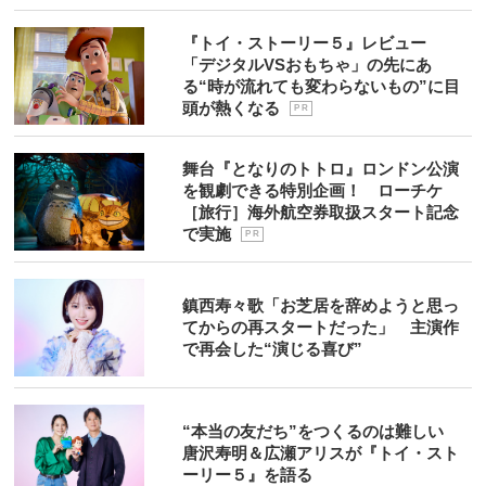
『トイ・ストーリー５』レビュー
「デジタルVSおもちゃ」の先にあ
る“時が流れても変わらないもの”に目
頭が熱くなる
P R
舞台『となりのトトロ』ロンドン公演
を観劇できる特別企画！ ローチケ
［旅行］海外航空券取扱スタート記念
で実施
P R
鎮西寿々歌「お芝居を辞めようと思っ
てからの再スタートだった」 主演作
で再会した“演じる喜び”
“本当の友だち”をつくるのは難しい
唐沢寿明＆広瀬アリスが『トイ・スト
ーリー５』を語る