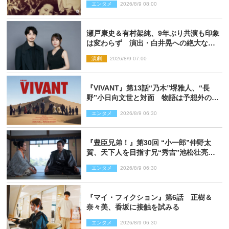
エンタメ
2026/8/9 08:00
瀬戸康史＆有村架純、9年ぶり共演も印象
は変わらず 演出・白井晃への絶大なる
信頼を胸に舞台『キュー』に挑む
演劇
2026/8/9 07:00
『VIVANT』第13話“乃木”堺雅人、“長
野”小日向文世と対面 物語は予想外の展
開へ
エンタメ
2026/8/9 06:30
『豊臣兄弟！』第30回 “小一郎”仲野太
賀、天下人を目指す兄“秀吉”池松壮亮
と“清須会議”へ
エンタメ
2026/8/9 06:30
『マイ・フィクション』第6話 正樹＆
奈々美、香坂に接触を試みる
エンタメ
2026/8/9 06:30