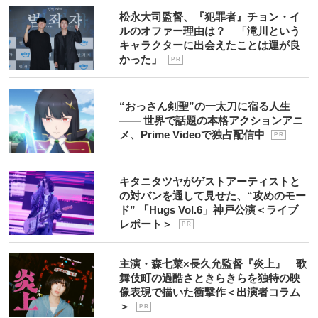
松永大司監督、『犯罪者』チョン・イ
ルのオファー理由は？ 「滝川という
キャラクターに出会えたことは運が良
かった」
P R
“おっさん剣聖”の一太刀に宿る人生
―― 世界で話題の本格アクションアニ
メ、Prime Videoで独占配信中
P R
キタニタツヤがゲストアーティストと
の対バンを通して見せた、“攻めのモー
ド” 「Hugs Vol.6」神戸公演＜ライブ
レポート＞
P R
主演・森七菜×長久允監督『炎上』 歌
舞伎町の過酷さときらきらを独特の映
像表現で描いた衝撃作＜出演者コラム
＞
P R