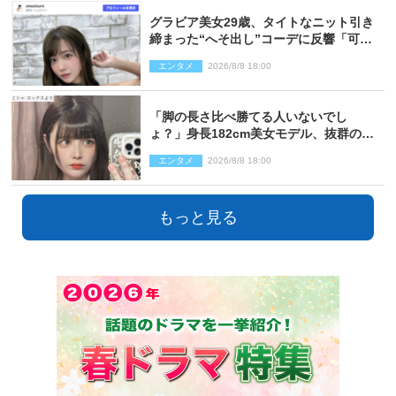
グラビア美女29歳、タイトなニット引き
締まった“へそ出し”コーデに反響「可愛
い過ぎる」
エンタメ
2026/8/8 18:00
「脚の長さ比べ勝てる人いないでし
ょ？」身長182cm美女モデル、抜群のプ
ロポーションにネット衝撃
エンタメ
2026/8/8 18:00
もっと見る