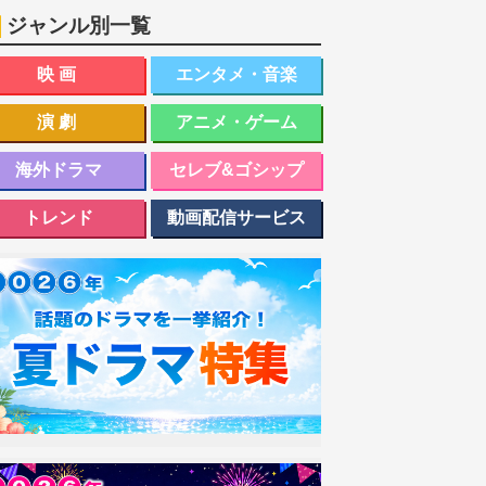
ジャンル別一覧
映画
エンタメ・音楽
演劇
アニメ・ゲーム
海外ドラマ
セレブ&ゴシップ
トレンド
動画配信サービス