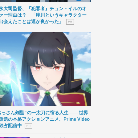
永大司監督、『犯罪者』チョン・イルのオ
ァー理由は？ 「滝川というキャラクター
出会えたことは運が良かった」
P R
おっさん剣聖”の一太刀に宿る人生―― 世界
話題の本格アクションアニメ、Prime Video
独占配信中
P R