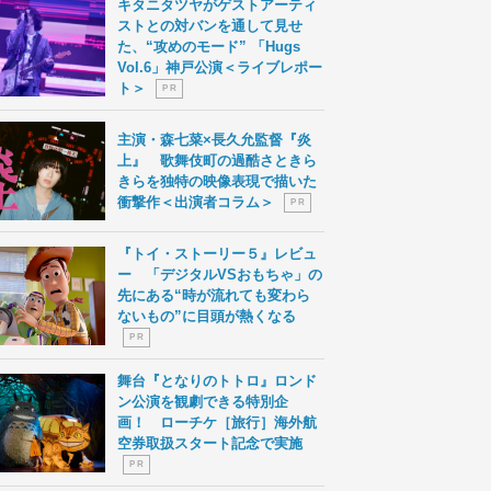
キタニタツヤがゲストアーティ
ストとの対バンを通して見せ
た、“攻めのモード” 「Hugs
Vol.6」神戸公演＜ライブレポー
ト＞
P R
主演・森七菜×長久允監督『炎
上』 歌舞伎町の過酷さときら
きらを独特の映像表現で描いた
衝撃作＜出演者コラム＞
P R
『トイ・ストーリー５』レビュ
ー 「デジタルVSおもちゃ」の
先にある“時が流れても変わら
ないもの”に目頭が熱くなる
P R
舞台『となりのトトロ』ロンド
ン公演を観劇できる特別企
画！ ローチケ［旅行］海外航
空券取扱スタート記念で実施
P R