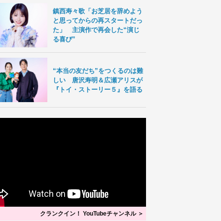
鎮西寿々歌「お芝居を辞めよう
と思ってからの再スタートだっ
た」 主演作で再会した“演じ
る喜び”
“本当の友だち”をつくるのは難
しい 唐沢寿明＆広瀬アリスが
『トイ・ストーリー５』を語る
クランクイン！ YouTubeチャンネル ＞