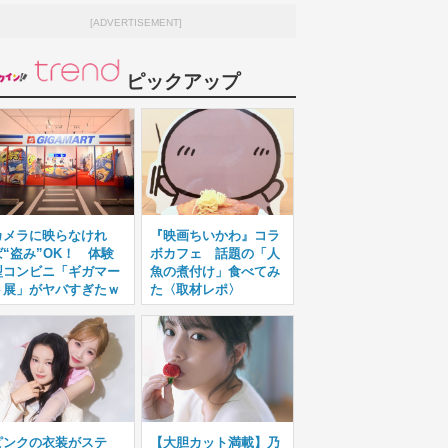
[ADVERTISEMENT]
ピックアップ
カメラに映らなけれ
『映画ちいかわ』コラ
ば“盗み”OK！ 体験
ボカフェ 話題の「人
型コンビニ「ギガマー
魚の煮付け」食べてみ
ト展」がヤバすぎたｗ
た〈取材レポ〉
ピンクの衣装がステ
【大胆カット満載】乃