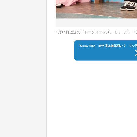
8月15日放送の『トークィーンズ』より （C）フ
「Snow Man・岩本照は嫉妬深い？ 