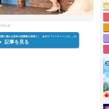
ジテレビ
甘い恋愛に憧れる岩本の恋愛観を深堀り！ あすの『トークィーンズ』」の
記事を見る