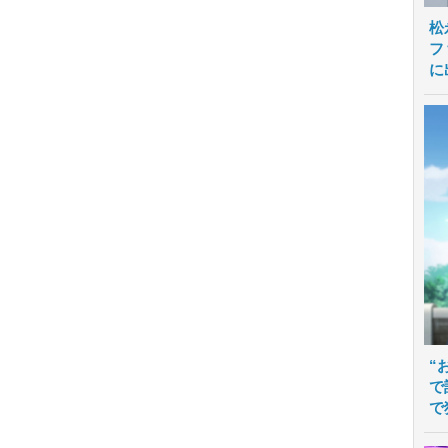
松
フ
に
“
で
で