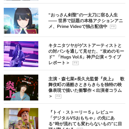
“おっさん剣聖”の一太刀に宿る人生
―― 世界で話題の本格アクションアニ
メ、Prime Videoで独占配信中
P R
キタニタツヤがゲストアーティストと
の対バンを通して見せた、“攻めのモー
ド” 「Hugs Vol.6」神戸公演＜ライブ
レポート＞
P R
主演・森七菜×長久允監督『炎上』 歌
舞伎町の過酷さときらきらを独特の映
像表現で描いた衝撃作＜出演者コラム
＞
P R
『トイ・ストーリー５』レビュー
「デジタルVSおもちゃ」の先にあ
る“時が流れても変わらないもの”に目