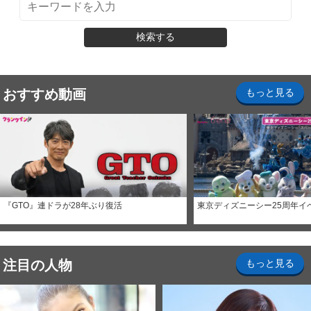
検索する
おすすめ動画
もっと見る
『GTO』連ドラが28年ぶり復活
東京ディズニーシー25周年イ
注目の人物
もっと見る