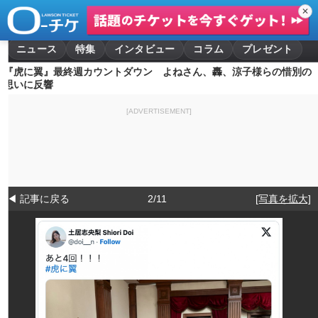
✕
ニュース
特集
インタビュー
コラム
プレゼント
『虎に翼』最終週カウントダウン よねさん、轟、涼子様らの惜別の
思いに反響
[ADVERTISEMENT]
◀ 記事に戻る
2/11
[写真を拡大]