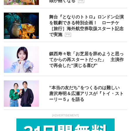
頭が熱くなる
P R
舞台『となりのトトロ』ロンドン公演
を観劇できる特別企画！ ローチケ
［旅行］海外航空券取扱スタート記念
で実施
P R
鎮西寿々歌「お芝居を辞めようと思っ
てからの再スタートだった」 主演作
で再会した“演じる喜び”
“本当の友だち”をつくるのは難しい
唐沢寿明＆広瀬アリスが『トイ・スト
ーリー５』を語る
[ADVERTISEMENT]