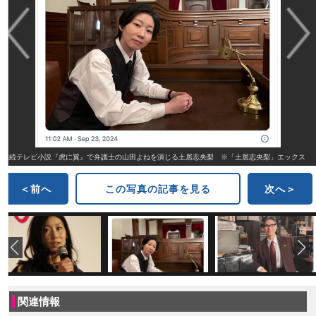
連続テレビ小説『虎に翼』で弁護士の山田よねを演じる土居志央梨 ※「土居志央梨」エックス
＜前へ
この写真の記事を見る
次へ＞
関連情報