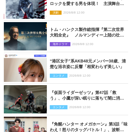
ロックを愛する男を体現！ 主演舞台
『ロックンロール』ビジュアル解禁
演劇
2026/8/8 12:00
トム・ハンクス製作総指揮『第二次世界
大戦全史』 ノルマンディー上陸の壮絶
な戦場を収めた特別映像解禁
海外ドラマ
2026/8/8 12:00
“港区女子”系AKB48元メンバー38歳、清
楚な浴衣姿に反響「相変わらず美しい」
エンタメ
2026/8/8 12:00
『仮面ライダーゼッツ』第47話「救
う」、小鷹が深い眠りに落ちて闇に消え
る…？
エンタメ
2026/8/8 12:00
『角醒ハンター オメガホーン』第3話「味
わえ！怒りのタッグバトル！」、波斬の