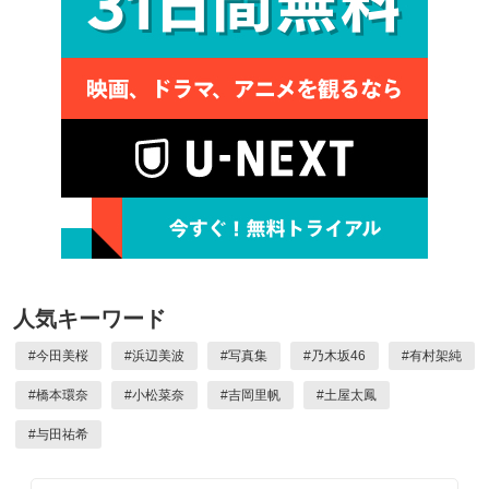
人気キーワード
#
今田美桜
#
浜辺美波
#
写真集
#
乃木坂46
#
有村架純
#
橋本環奈
#
小松菜奈
#
吉岡里帆
#
土屋太鳳
#
与田祐希