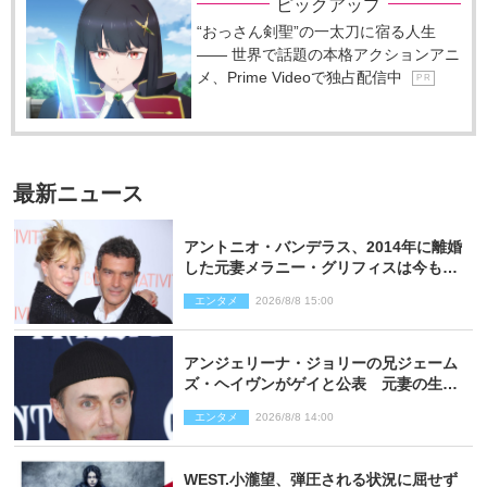
ピックアップ
“おっさん剣聖”の一太刀に宿る人生
―― 世界で話題の本格アクションアニ
メ、Prime Videoで独占配信中
P R
最新ニュース
アントニオ・バンデラス、2014年に離婚
した元妻メラニー・グリフィスは今も
「親友の一人」
エンタメ
2026/8/8 15:00
アンジェリーナ・ジョリーの兄ジェーム
ズ・ヘイヴンがゲイと公表 元妻の生配
信で明らかに
エンタメ
2026/8/8 14:00
WEST.小瀧望、弾圧される状況に屈せず