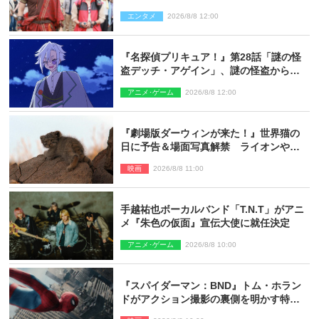
ギリコがハンターバトルを挑んできた！
エンタメ
2026/8/8 12:00
『名探偵プリキュア！』第28話「謎の怪
盗デッチ・アゲイン」、謎の怪盗から不
思議な予告状が届く
アニメ･ゲーム
2026/8/8 12:00
『劇場版ダーウィンが来た！』世界猫の
日に予告＆場面写真解禁 ライオンやマ
ヌルネコの赤ちゃんが大集合
映画
2026/8/8 11:00
手越祐也ボーカルバンド「T.N.T」がアニ
メ『朱色の仮面』宣伝大使に就任決定
アニメ･ゲーム
2026/8/8 10:00
『スパイダーマン：BND』トム・ホラン
ドがアクション撮影の裏側を明かす特別
映像解禁