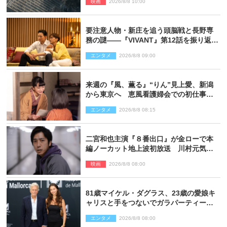
映画
2026/8/8 10:00
要注意人物・新庄を追う頭脳戦と長野専
務の謎――『VIVANT』第12話を振り返
る！
エンタメ
2026/8/8 09:00
来週の『風、薫る』“りん”見上愛、新潟
から東京へ 恵風看護婦会での初仕事に
向かう
エンタメ
2026/8/8 08:15
二宮和也主演『８番出口』が金ローで本
編ノーカット地上波初放送 川村元気監
督＆二宮コメント到着
映画
2026/8/8 08:00
81歳マイケル・ダグラス、23歳の愛娘キ
ャリスと手をつないでガラパーティーに
来場
エンタメ
2026/8/8 08:00