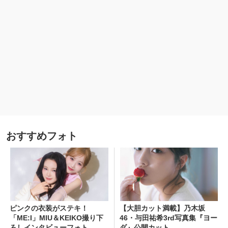
おすすめフォト
ピンクの衣装がステキ！
【大胆カット満載】乃木坂
「ME:I」MIU＆KEIKO撮り下
46・与田祐希3rd写真集『ヨー
ろしインタビューフォト
ダ』公開カット