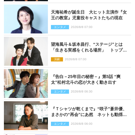
天海祐希が誕生日 大ヒット主演作『女
王の教室』児童役キャストたちの現在
エンタメ
2026/8/8 07:00
望海風斗＆坂本昌行、“ステージ”とは
「生きる実感をくれる場所」 トップを
走り続ける原動力を語る
演劇
2026/8/8 07:00
『告白－25年目の秘密－』第5話 “爽
太”松村北斗の恋が大きく動き出す
エンタメ
2026/8/8 06:30
『Ｔシャツが乾くまで』“咲子”蒼井優、
まさかの“再会”にあ然 ネットも動揺
「びっくりした!!」「今さら?!」（ネタバ
エンタメ
2026/8/8 06:00
レあり）