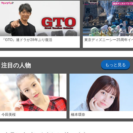
『GTO』連ドラが28年ぶり復活
東京ディズニーシー25周年イ
注目の人物
もっと見る
今田美桜
橋本環奈