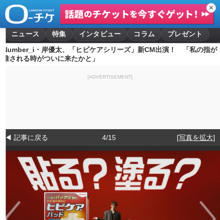
✕
ニュース
特集
インタビュー
コラム
プレゼント
Number_i・岸優太、「ヒビケアシリーズ」新CM出演！ 「私の指が
推される時がついに来たかと」
[ADVERTISEMENT]
◀ 記事に戻る
4/15
[写真を拡大]