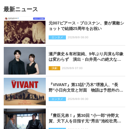
最新ニュース
元007ピアース・ブロスナン、妻が素敵シ
ョットで結婚25周年をお祝い
エンタメ
2026/8/9 08:00
瀬戸康史＆有村架純、9年ぶり共演も印象
は変わらず 演出・白井晃への絶大なる
信頼を胸に舞台『キュー』に挑む
演劇
2026/8/9 07:00
『VIVANT』第13話“乃木”堺雅人、“長
野”小日向文世と対面 物語は予想外の展
開へ
エンタメ
2026/8/9 06:30
『豊臣兄弟！』第30回 “小一郎”仲野太
賀、天下人を目指す兄“秀吉”池松壮亮
と“清須会議”へ