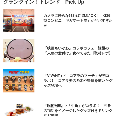
クランクイン！トレンド Pick Up
カメラに映らなければ“盗み”OK！ 体験
型コンビニ「ギガマート展」がヤバすぎた
ｗ
『映画ちいかわ』コラボカフェ 話題の
「人魚の煮付け」食べてみた〈取材レポ〉
『VIVANT』×「コアラのマーチ」が初コ
ラボ！ コアラ姿の乃木や野崎を描いたグ
ッズ登場へ
『呪術廻戦』×「牛角」がコラボ！ 五条
の“茈”をイメージしたグッズ付きドリンク
など展開