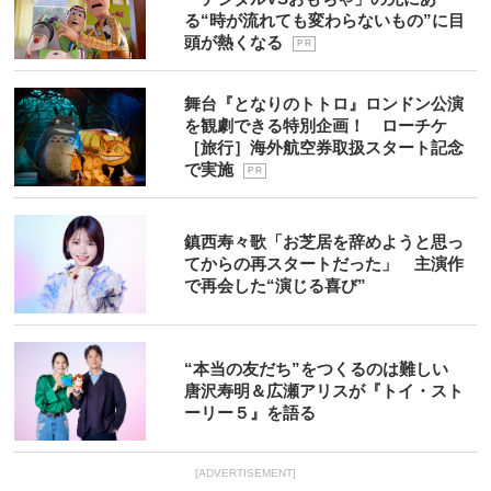
る“時が流れても変わらないもの”に目
頭が熱くなる
P R
舞台『となりのトトロ』ロンドン公演
を観劇できる特別企画！ ローチケ
［旅行］海外航空券取扱スタート記念
で実施
P R
鎮西寿々歌「お芝居を辞めようと思っ
てからの再スタートだった」 主演作
で再会した“演じる喜び”
“本当の友だち”をつくるのは難しい
唐沢寿明＆広瀬アリスが『トイ・スト
ーリー５』を語る
[ADVERTISEMENT]