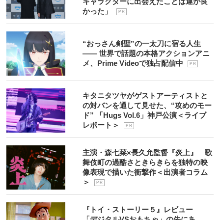
キャラクターに出会えたことは運が良
かった」
P R
“おっさん剣聖”の一太刀に宿る人生
―― 世界で話題の本格アクションアニ
メ、Prime Videoで独占配信中
P R
キタニタツヤがゲストアーティストと
の対バンを通して見せた、“攻めのモー
ド” 「Hugs Vol.6」神戸公演＜ライブ
レポート＞
P R
主演・森七菜×長久允監督『炎上』 歌
舞伎町の過酷さときらきらを独特の映
像表現で描いた衝撃作＜出演者コラム
＞
P R
『トイ・ストーリー５』レビュー
「デジタルVSおもちゃ」の先にあ