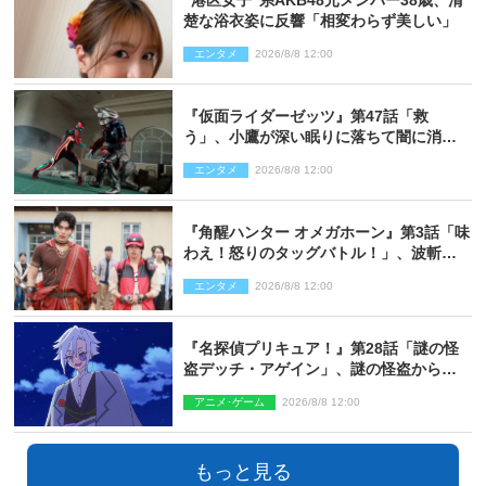
“港区女子”系AKB48元メンバー38歳、清
楚な浴衣姿に反響「相変わらず美しい」
エンタメ
2026/8/8 12:00
『仮面ライダーゼッツ』第47話「救
う」、小鷹が深い眠りに落ちて闇に消え
る…？
エンタメ
2026/8/8 12:00
『角醒ハンター オメガホーン』第3話「味
わえ！怒りのタッグバトル！」、波斬の
ギリコがハンターバトルを挑んできた！
エンタメ
2026/8/8 12:00
『名探偵プリキュア！』第28話「謎の怪
盗デッチ・アゲイン」、謎の怪盗から不
思議な予告状が届く
アニメ･ゲーム
2026/8/8 12:00
もっと見る