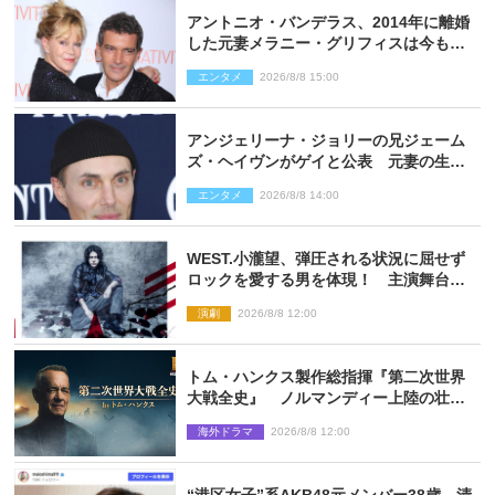
アントニオ・バンデラス、2014年に離婚
した元妻メラニー・グリフィスは今も
「親友の一人」
エンタメ
2026/8/8 15:00
アンジェリーナ・ジョリーの兄ジェーム
ズ・ヘイヴンがゲイと公表 元妻の生配
信で明らかに
エンタメ
2026/8/8 14:00
WEST.小瀧望、弾圧される状況に屈せず
ロックを愛する男を体現！ 主演舞台
『ロックンロール』ビジュアル解禁
演劇
2026/8/8 12:00
トム・ハンクス製作総指揮『第二次世界
大戦全史』 ノルマンディー上陸の壮絶
な戦場を収めた特別映像解禁
海外ドラマ
2026/8/8 12:00