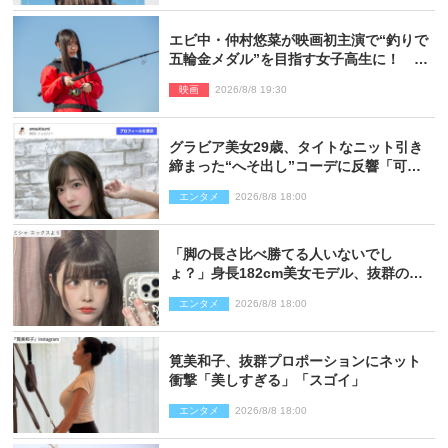
エビ中・仲村悠菜が映画初主演で“釣りで
五輪金メダル”を目指す女子高生に！ 映
画『つりこまち』今秋公開
映画
2026/8/8 19:30
グラビア美女29歳、タイトなニット引き
締まった“へそ出し”コーデに反響「可愛
い過ぎる」
エンタメ
2026/8/8 18:00
「脚の長さ比べ勝てる人いないでし
ょ？」身長182cm美女モデル、抜群のプ
ロポーションにネット衝撃
エンタメ
2026/8/8 18:00
筧美和子、抜群プロポーションにネット
衝撃「美しすぎる」「スゴイ」
エンタメ
2026/8/8 18:00