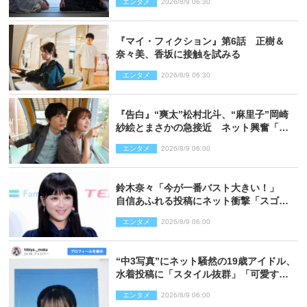
エンタメ
2026/8/9 06:30
『マイ・フィクション』第6話 正樹＆
奈々美、香坂に接触を試みる
エンタメ
2026/8/9 06:30
『告白』“爽太”松村北斗、“麻里子”岡崎
紗絵とまさかの急接近 ネット興奮「そ
の反応は」「いいの!?」（ネタバレあ
エンタメ
2026/8/9 06:00
り）
鈴木奈々「今が一番バスト大きい！」
自信あふれる投稿にネット衝撃「スゴ
イ」「写真集を出して欲しい」
エンタメ
2026/8/9 06:00
“中3写真”にネット騒然の19歳アイドル、
水着投稿に「スタイル抜群」「可愛すぎ
る」と絶賛の声
エンタメ
2026/8/9 06:00