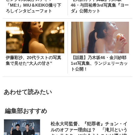
「ME:I」MIU＆KEIKO撮り下
46・与田祐希3rd写真集『ヨー
ろしインタビューフォト
ダ』公開カット
伊藤彩沙、20代ラストの写真
【話題】乃木坂46・金川紗耶
集で見せた“大人の甘さ”
1st写真集、ランジェリーカッ
ト公開！
あわせて読みたい
編集部おすすめ
松永大司監督、『犯罪者』チョン・イ
ルのオファー理由は？ 「滝川という