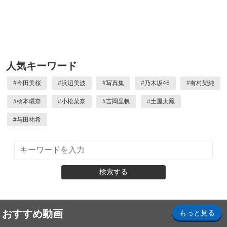
人気キーワード
#
今田美桜
#
浜辺美波
#
写真集
#
乃木坂46
#
有村架純
#
橋本環奈
#
小松菜奈
#
吉岡里帆
#
土屋太鳳
#
与田祐希
検索する
おすすめ動画
もっと見る