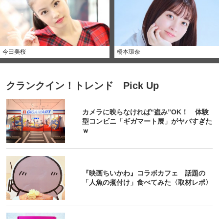
今田美桜
橋本環奈
クランクイン！トレンド Pick Up
カメラに映らなければ“盗み”OK！ 体験
型コンビニ「ギガマート展」がヤバすぎた
ｗ
『映画ちいかわ』コラボカフェ 話題の
「人魚の煮付け」食べてみた〈取材レポ〉