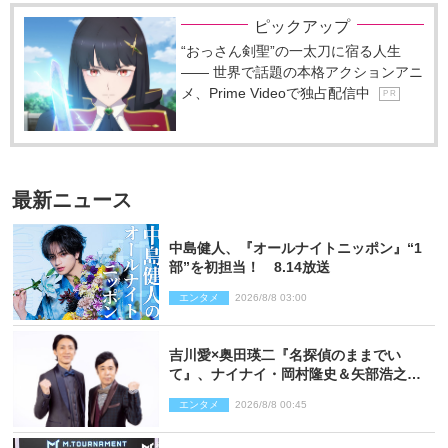
ピックアップ
“おっさん剣聖”の一太刀に宿る人生
―― 世界で話題の本格アクションアニ
メ、Prime Videoで独占配信中
P R
最新ニュース
中島健人、『オールナイトニッポン』“1
部”を初担当！ 8.14放送
エンタメ
2026/8/8 03:00
吉川愛×奥田瑛二『名探偵のままでい
て』、ナイナイ・岡村隆史＆矢部浩之の
ゲスト出演が決定！
エンタメ
2026/8/8 00:45