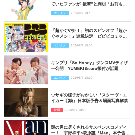
ていたファンが“後輩”と判明「お前もし
かしてあのときの？」
エンタメ
2026/8/7 18:15
『超かぐや姫！』初のスピンオフ『超か
ぐやメシ！』連載決定 ビビビコミック
創刊で31作品一挙公開
エンタメ
2026/8/7 18:05
キンプリ「So Honey」ダンスMVティザ
ー公開 YUMEKI＆caru振付が話題
エンタメ
2026/8/7 18:00
ウサギの様子がおかしい『スターヴ・エ
イカー 召喚』日本版予告＆場面写真解禁
映画
2026/8/7 18:00
謎の男に尽くされるサスペンスコメディ
ー！ 宇野祥平×萩原護『Man』本予告＆