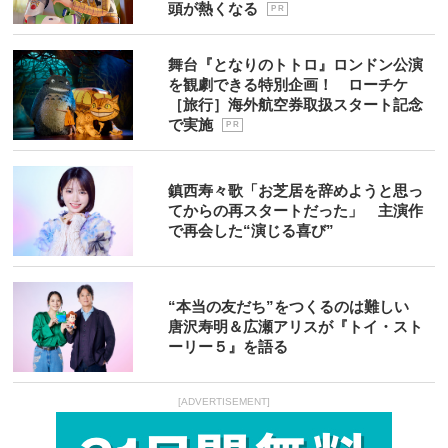
頭が熱くなる
P R
舞台『となりのトトロ』ロンドン公演
を観劇できる特別企画！ ローチケ
［旅行］海外航空券取扱スタート記念
で実施
P R
鎮西寿々歌「お芝居を辞めようと思っ
てからの再スタートだった」 主演作
で再会した“演じる喜び”
“本当の友だち”をつくるのは難しい
唐沢寿明＆広瀬アリスが『トイ・スト
ーリー５』を語る
[ADVERTISEMENT]