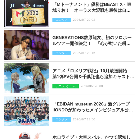
「Mトーナメント」優勝はBEAST X・東
城りお！ オーラス大混戦も最後は自ら
和了って幕引き
エンタメ
2026/8/7 22:02
GENERATIONS数原龍友、初のソロホー
ルツアー開催決定！ 「心が動いた瞬間
を、音に乗せてお届けできれば」
エンタメ
2026/8/7 20:15
アニメ『ロメリア戦記』10月放送開始
第1弾PV公開＆千葉翔也ら追加キャスト4
人を発表
アニメ･ゲーム
2026/8/7 20:00
「EBiDAN museum 2026」新グループ
iiONDOが加わったメインビジュアル公
開！ 開催記念グッズラインナップも
エンタメ
2026/8/7 18:50
ホロライブ・大空スバル、かつて認知し