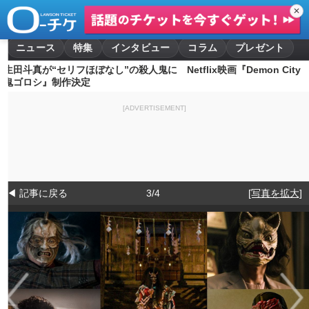
✕
ニュース
特集
インタビュー
コラム
プレゼント
生田斗真が“セリフほぼなし”の殺人鬼に Netflix映画『Demon City
鬼ゴロシ』制作決定
[ADVERTISEMENT]
◀ 記事に戻る
3/4
[写真を拡大]