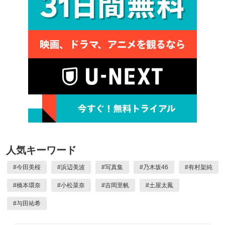
人気キーワード
#
今田美桜
#
浜辺美波
#
写真集
#
乃木坂46
#
有村架純
#
橋本環奈
#
小松菜奈
#
吉岡里帆
#
土屋太鳳
#
与田祐希