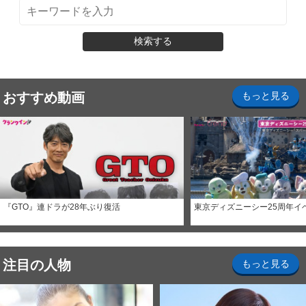
検索する
おすすめ動画
もっと見る
『GTO』連ドラが28年ぶり復活
東京ディズニーシー25周年イ
注目の人物
もっと見る