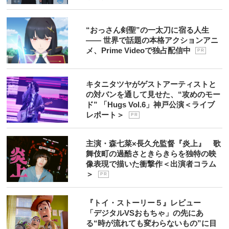
“おっさん剣聖”の一太刀に宿る人生
―― 世界で話題の本格アクションアニ
メ、Prime Videoで独占配信中
P R
キタニタツヤがゲストアーティストと
の対バンを通して見せた、“攻めのモー
ド” 「Hugs Vol.6」神戸公演＜ライブ
レポート＞
P R
主演・森七菜×長久允監督『炎上』 歌
舞伎町の過酷さときらきらを独特の映
像表現で描いた衝撃作＜出演者コラム
＞
P R
『トイ・ストーリー５』レビュー
「デジタルVSおもちゃ」の先にあ
る“時が流れても変わらないもの”に目