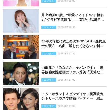
エンタメ
2026/8/7 18:00
井上晴美51歳、“可愛いアイドル”に憧れ
も“グラビア路線”に――芸能生活35年を
赤裸々に語る 27年ぶりに写真集発売
エンタメ
2026/8/7 18:00
35年の活動に終止符のT-BOLAN・森友嵐
士の現在 名曲「離したくはない」制作
秘話も
エンタメ
2026/8/7 17:54
山田孝之「みなさん、ヤバいです」 世
界観強め謎動画にファン爆笑「天才だ
わ」
エンタメ
2026/8/7 17:00
トム・ホランド＆ゼンデイヤ、英高級カ
ントリーハウスで結婚パーティー 結婚
指輪を身に着けたトムも初キャッチ
エンタメ
2026/8/7 17:00