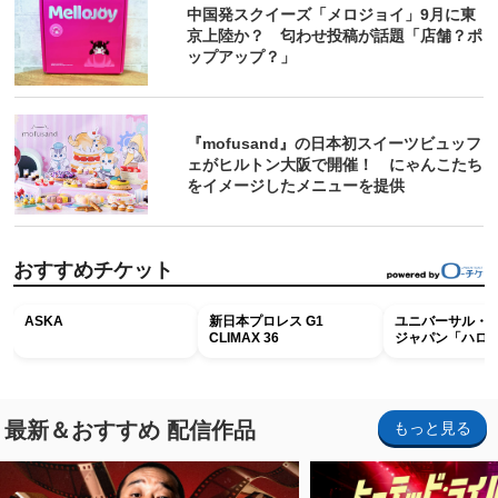
中国発スクイーズ「メロジョイ」9月に東
京上陸か？ 匂わせ投稿が話題「店舗？ポ
ップアップ？」
『mofusand』の日本初スイーツビュッフ
ェがヒルトン大阪で開催！ にゃんこたち
をイメージしたメニューを提供
おすすめチケット
ASKA
新日本プロレス G1
ユニバーサル・
CLIMAX 36
ジャパン「ハロ
ホラー・ナイト 
ナイト～パス」
最新＆おすすめ 配信作品
もっと見る