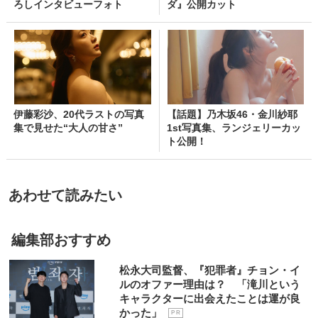
ろしインタビューフォト
ダ』公開カット
伊藤彩沙、20代ラストの写真
【話題】乃木坂46・金川紗耶
集で見せた“大人の甘さ”
1st写真集、ランジェリーカッ
ト公開！
あわせて読みたい
編集部おすすめ
松永大司監督、『犯罪者』チョン・イ
ルのオファー理由は？ 「滝川という
キャラクターに出会えたことは運が良
かった」
P R