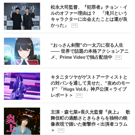
松永大司監督、『犯罪者』チョン・イ
ルのオファー理由は？ 「滝川という
キャラクターに出会えたことは運が良
かった」
P R
“おっさん剣聖”の一太刀に宿る人生
―― 世界で話題の本格アクションアニ
メ、Prime Videoで独占配信中
P R
キタニタツヤがゲストアーティストと
の対バンを通して見せた、“攻めのモー
ド” 「Hugs Vol.6」神戸公演＜ライブ
レポート＞
P R
主演・森七菜×長久允監督『炎上』 歌
舞伎町の過酷さときらきらを独特の映
像表現で描いた衝撃作＜出演者コラム
＞
P R