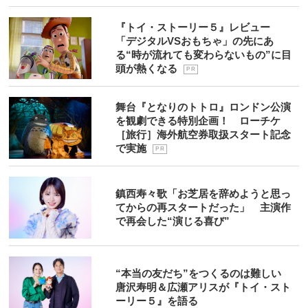
『トイ・ストーリー５』レビュー
「デジタルVSおもちゃ」の先にあ
る“時が流れても変わらないもの”に目
頭が熱くなる
P R
舞台『となりのトトロ』ロンドン公演
を観劇できる特別企画！ ローチケ
［旅行］海外航空券取扱スタート記念
で実施
P R
鎮西寿々歌「お芝居を辞めようと思っ
てからの再スタートだった」 主演作
で再会した“演じる喜び”
“本当の友だち”をつくるのは難しい
唐沢寿明＆広瀬アリスが『トイ・スト
ーリー５』を語る