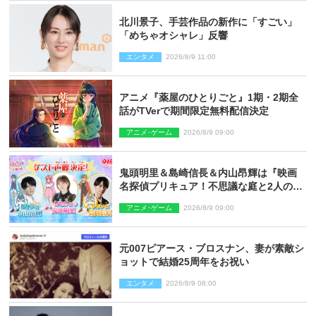
北川景子、手芸作品の新作に「すごい」
「めちゃオシャレ」反響
エンタメ
2026/8/9 11:00
アニメ『薬屋のひとりごと』1期・2期全
話がTVerで期間限定無料配信決定
アニメ･ゲーム
2026/8/9 09:00
鬼頭明里＆島崎信長＆内山昂輝は『映画
名探偵プリキュア！不思議な庭と2人の秘
密』ゲスト声優に決定
アニメ･ゲーム
2026/8/9 09:00
元007ピアース・ブロスナン、妻が素敵シ
ョットで結婚25周年をお祝い
エンタメ
2026/8/9 08:00