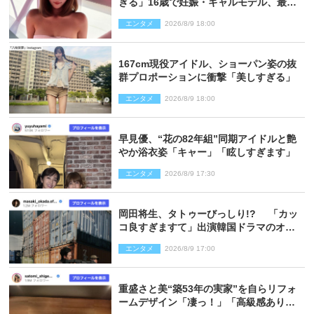
ぎる」16歳で妊娠・ギャルモデル、最新
投稿にネット衝撃「美しすぎる」
エンタメ
2026/8/9 18:00
167cm現役アイドル、ショーパン姿の抜
群プロポーションに衝撃「美しすぎる」
エンタメ
2026/8/9 18:00
早見優、“花の82年組”同期アイドルと艶
やか浴衣姿「キャー」「眩しすぎます」
エンタメ
2026/8/9 17:30
岡田将生、タトゥーびっしり!? 「カッ
コ良すぎますて」出演韓国ドラマのオフ
ショ多数公開
エンタメ
2026/8/9 17:00
重盛さと美“築53年の実家”を自らリフォ
ームデザイン「凄っ！」「高級感ありま