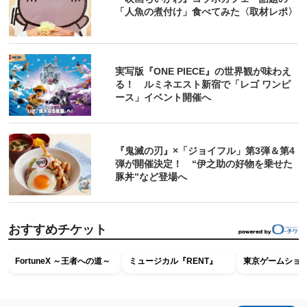
「人魚の煮付け」食べてみた〈取材レポ〉
実写版『ONE PIECE』の世界観が味わえ
る！ ルミネエスト新宿で「レゴ ワンピ
ース」イベント開催へ
『鬼滅の刃』×「ジョイフル」第3弾＆第4
弾が開催決定！ “伊之助の好物を乗せた
豚丼”など登場へ
おすすめチケット
FortuneX ～王者への道～
ミュージカル『RENT』
東京ゲームショウ2