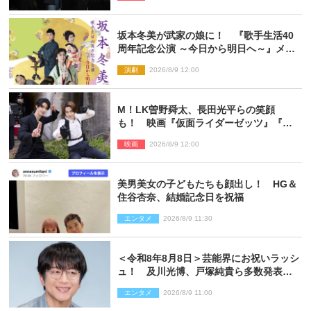
坂本冬美が武家の娘に！ 『歌手生活40
周年記念公演 ～今日から明日へ～』メイ
ンビジュアル公開
演劇
2026/8/9 12:00
M！LK曽野舜太、長田光平らの笑顔
も！ 映画『仮面ライダーゼッツ』『超
宇宙刑事ギャバン インフィニティ』オフ
映画
2026/8/9 12:00
ショット到着
美男美女の子どもたちも顔出し！ HG＆
住谷杏奈、結婚記念日を祝福
エンタメ
2026/8/9 11:30
＜令和8年8月8日＞芸能界にお祝いラッシ
ュ！ 及川光博、戸塚純貴ら多数発表結
婚
エンタメ
2026/8/9 11:00