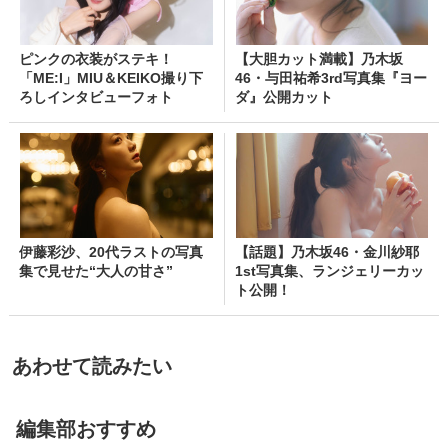
ピンクの衣装がステキ！
【大胆カット満載】乃木坂
「ME:I」MIU＆KEIKO撮り下
46・与田祐希3rd写真集『ヨー
ろしインタビューフォト
ダ』公開カット
伊藤彩沙、20代ラストの写真
【話題】乃木坂46・金川紗耶
集で見せた“大人の甘さ”
1st写真集、ランジェリーカッ
ト公開！
あわせて読みたい
編集部おすすめ