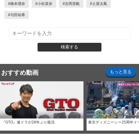
#
橋本環奈
#
小松菜奈
#
吉岡里帆
#
土屋太鳳
#
与田祐希
検索する
おすすめ動画
もっと見る
『GTO』連ドラが28年ぶり復活
東京ディズニーシー25周年イ