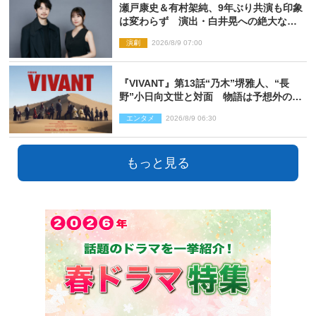
瀬戸康史＆有村架純、9年ぶり共演も印象
は変わらず 演出・白井晃への絶大なる
信頼を胸に舞台『キュー』に挑む
演劇
2026/8/9 07:00
『VIVANT』第13話“乃木”堺雅人、“長
野”小日向文世と対面 物語は予想外の展
開へ
エンタメ
2026/8/9 06:30
もっと見る