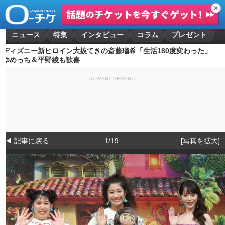
✕
ニュース
特集
インタビュー
コラム
プレゼント
ディズニー新ヒロイン大抜てきの斎藤瑠希「生活180度変わった」
ゆめっち＆平野綾も歓喜
[ADVERTISEMENT]
◀ 記事に戻る
1/19
[写真を拡大]