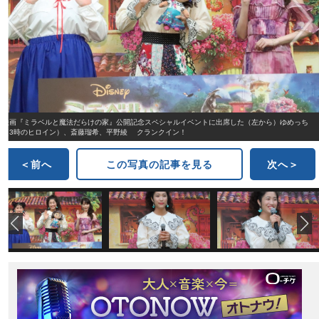
映画『ミラベルと魔法だらけの家』公開記念スペシャルイベントに出席した（左から）ゆめっち
（3時のヒロイン）、斎藤瑠希、平野綾 クランクイン！
＜前へ
この写真の記事を見る
次へ＞