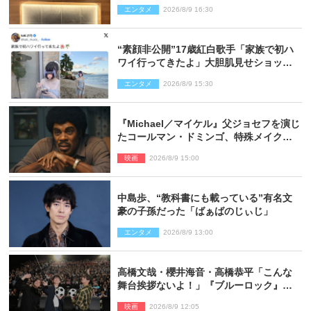
くり」
エンタメ
2026/8/9 16:30
“素顔非公開”17歳紅白歌手「家族で初ハ
ワイ行ってきたよ」大胆肌見せショット
公開
エンタメ
2026/8/9 15:30
『Michael／マイケル』父ジョセフを演じ
たコールマン・ドミンゴ、特殊メイクに2
時間半かかっていた
映画
2026/8/9 15:00
中島歩、“教科書にも載っている”有名文
豪の子孫だった「ばぁばのじぃじ」
エンタメ
2026/8/9 13:00
高橋文哉・櫻井海音・高橋恭平「こんな
舞台挨拶ないよ！」『ブルーロック』自
由すぎるイベントレポート
映画
2026/8/9 12:05