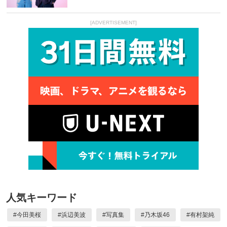
[ADVERTISEMENT]
人気キーワード
#
今田美桜
#
浜辺美波
#
写真集
#
乃木坂46
#
有村架純