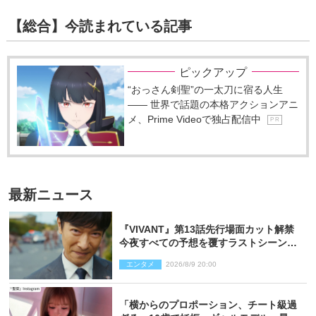
【総合】今読まれている記事
ピックアップ
“おっさん剣聖”の一太刀に宿る人生
―― 世界で話題の本格アクションアニ
メ、Prime Videoで独占配信中
P R
最新ニュース
『VIVANT』第13話先行場面カット解禁
今夜すべての予想を覆すラストシーン
が…
エンタメ
2026/8/9 20:00
「横からのプロポーション、チート級過