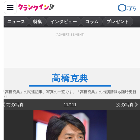
ニュース
特集
インタビュー
コラム
プレゼント
[ADVERTISEMENT]
高橋克典
「高橋克典」の関連記事、写真の一覧です。「高橋克典」の出演情報も随時更新
中！
前の写真
11/111
次の写真