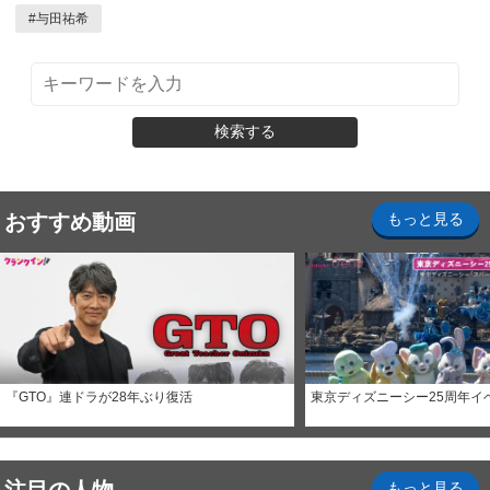
#
与田祐希
検索する
おすすめ動画
もっと見る
『GTO』連ドラが28年ぶり復活
東京ディズニーシー25周年イ
もっと見る