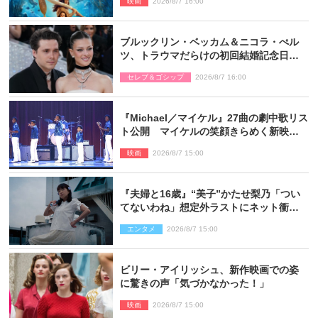
映画
2026/8/7 16:00
ブルックリン・ベッカム＆ニコラ・ぺル
ツ、トラウマだらけの初回結婚記念日は
もう祝わない
セレブ＆ゴシップ
2026/8/7 16:00
『Michael／マイケル』27曲の劇中歌リス
ト公開 マイケルの笑顔きらめく新映像
も
映画
2026/8/7 15:00
『夫婦と16歳』“美子”かたせ梨乃「つい
てないわね」想定外ラストにネット衝撃
「ヤバすぎ…」「怖えぇ」（ネタバレあ
エンタメ
2026/8/7 15:00
り）
ビリー・アイリッシュ、新作映画での姿
に驚きの声「気づかなかった！」
映画
2026/8/7 15:00