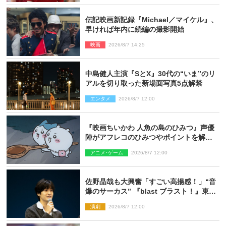
伝記映画新記録『Michael／マイケル』、
早ければ年内に続編の撮影開始
映画
2026/8/7 14:25
中島健人主演『SとX』30代の“いま”のリ
アルを切り取った新場面写真5点解禁
エンタメ
2026/8/7 12:00
『映画ちいかわ 人魚の島のひみつ』声優
陣がアフレコのひみつやポイントを解
説！ 新カットも到着
アニメ･ゲーム
2026/8/7 12:00
佐野晶哉も大興奮「すごい高揚感！」“音
爆のサーカス” 『blast ブラスト！』東京
公演が開幕！
演劇
2026/8/7 12:00