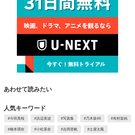
あわせて読みたい
人気キーワード
#
今田美桜
#
浜辺美波
#
写真集
#
乃木坂46
#
有村架純
#
橋本環奈
#
小松菜奈
#
吉岡里帆
#
土屋太鳳