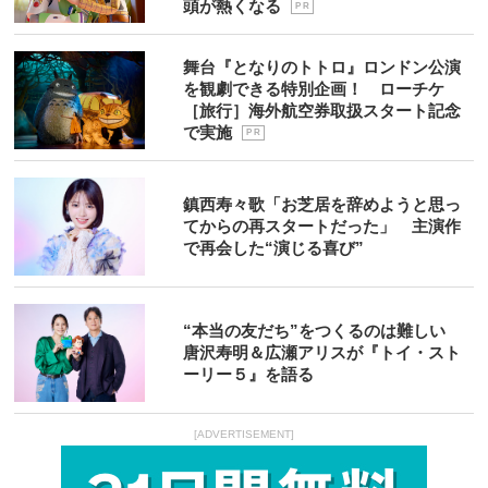
頭が熱くなる
P R
舞台『となりのトトロ』ロンドン公演
を観劇できる特別企画！ ローチケ
［旅行］海外航空券取扱スタート記念
で実施
P R
鎮西寿々歌「お芝居を辞めようと思っ
てからの再スタートだった」 主演作
で再会した“演じる喜び”
“本当の友だち”をつくるのは難しい
唐沢寿明＆広瀬アリスが『トイ・スト
ーリー５』を語る
[ADVERTISEMENT]