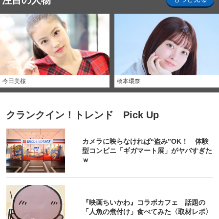
注目の人物
今田美桜
橋本環奈
クランクイン！トレンド Pick Up
カメラに映らなければ“盗み”OK！ 体験
型コンビニ「ギガマート展」がヤバすぎた
ｗ
『映画ちいかわ』コラボカフェ 話題の
「人魚の煮付け」食べてみた〈取材レポ〉