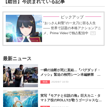
【総合】今読まれている記事
ピックアップ
“おっさん剣聖”の一太刀に宿る人生
―― 世界で話題の本格アクションアニ
メ、Prime Videoで独占配信中
P R
最新ニュース
一瞬の油断が死に直結…『バグダッド・
メッシ』緊迫の検問シーン本編解禁 監
督メッセージも到着
映画
2026/8/7 16:50
実写『モアナと伝説の海』巨大カニ・タ
マトア役のROLLYが歌うゴージャスな劇
中歌「シャイニー」本編映像解禁