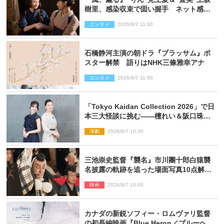
樹里、感染収束で固い握手 ネット感動
「このバディは最強」「アツい」
エンタメ
2026/8/7 11:00
石橋静河主演の朝ドラ『ブラッサム』ポ
スター解禁 語りはNHK三條雅幸アナ
エンタメ
2026/8/7 11:00
「Tokyo Kaidan Collection 2026」で日
本三大怪談に挑む――檀れい＆阪口珠美
が語る「牡丹灯籠」の新たな魅力
演劇
2026/8/7 10:30
三池崇史監督『襲名』市川團十郎白猿襲
名披露の軌跡を追った場面写真10点解
禁！
映画
2026/8/7 10:00
カナダの新鋭ソフィー・ロムヴァリ監督
の初長編映画『Blue Heron／ブルーヘロ