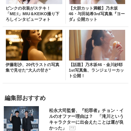
ピンクの衣装がステキ！
【大胆カット満載】乃木坂
「ME:I」MIU＆KEIKO撮り下
46・与田祐希3rd写真集『ヨー
ろしインタビューフォト
ダ』公開カット
伊藤彩沙、20代ラストの写真
【話題】乃木坂46・金川紗耶
集で見せた“大人の甘さ”
1st写真集、ランジェリーカッ
ト公開！
編集部おすすめ
松永大司監督、『犯罪者』チョン・イ
ルのオファー理由は？ 「滝川という
キャラクターに出会えたことは運が良
かった」
P R