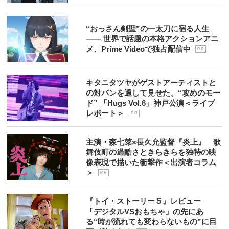
“おっさん剣聖”の一太刀に宿る人生
―― 世界で話題の本格アクションアニ
メ、Prime Videoで独占配信中
P R
キタニタツヤがゲストアーティストと
の対バンを通して見せた、“攻めのモー
ド” 「Hugs Vol.6」神戸公演＜ライブ
レポート＞
P R
主演・森七菜×長久允監督『炎上』 歌
舞伎町の過酷さときらきらを独特の映
像表現で描いた衝撃作＜出演者コラム
＞
P R
『トイ・ストーリー５』レビュー
「デジタルVSおもちゃ」の先にあ
る“時が流れても変わらないもの”に目