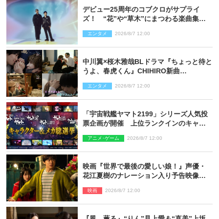
デビュー25周年のコブクロがサプライ
ズ！ “花”や“草木”にまつわる楽曲集め
た新コンセプトアルバムを“花の日”に配
エンタメ
2026/8/7 12:00
信リリース
中川翼×桜木雅哉BLドラマ『ちょっと待と
うよ、春虎くん』CHIHIRO新曲
「Honeyy」がED主題歌に決定！
エンタメ
2026/8/7 12:00
「宇宙戦艦ヤマト2199」シリーズ人気投
票企画が開催 上位ランクインのキャラ
クター＆メカは新規描き下ろしイラスト
アニメ･ゲーム
2026/8/7 12:00
を制作
映画『世界で最後の愛しい娘！』声優・
花江夏樹のナレーション入り予告映像解
禁「あふれ出る温かさに涙が止まらな
映画
2026/8/7 12:00
い！」
『風、薫る』“りん”見上愛＆“直美”上坂