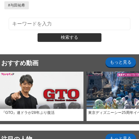
#
与田祐希
検索する
おすすめ動画
もっと見る
『GTO』連ドラが28年ぶり復活
東京ディズニーシー25周年イ
もっと見る