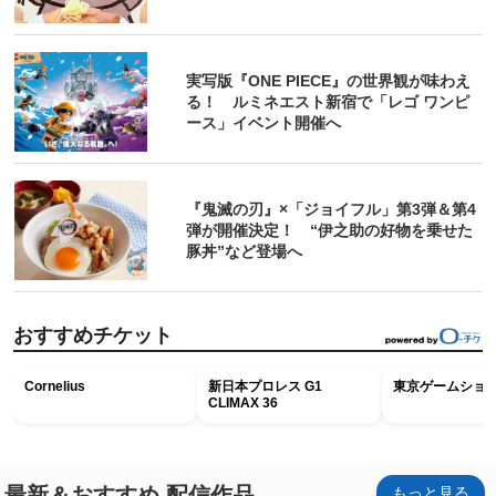
実写版『ONE PIECE』の世界観が味わえ
る！ ルミネエスト新宿で「レゴ ワンピ
ース」イベント開催へ
『鬼滅の刃』×「ジョイフル」第3弾＆第4
弾が開催決定！ “伊之助の好物を乗せた
豚丼”など登場へ
おすすめチケット
Cornelius
新日本プロレス G1
東京ゲームショウ2
CLIMAX 36
最新＆おすすめ 配信作品
もっと見る