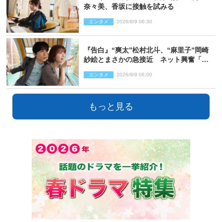
奈々美、香坂に接触を試みる
エンタメ
2026/8/9 06:30
『告白』“爽太”松村北斗、“麻里子”岡崎
紗絵とまさかの急接近 ネット興奮「そ
の反応は」「いいの!?」（ネタバレあ
エンタメ
2026/8/9 06:00
り）
もっと見る