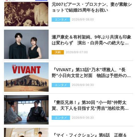
元007ピアース・ブロスナン、妻が素敵シ
ョットで結婚25周年をお祝い
エンタメ
2026/8/9 08:00
瀬戸康史＆有村架純、9年ぶり共演も印象
は変わらず 演出・白井晃への絶大なる
信頼を胸に舞台『キュー』に挑む
演劇
2026/8/9 07:00
『VIVANT』第13話“乃木”堺雅人、“長
野”小日向文世と対面 物語は予想外の展
開へ
エンタメ
2026/8/9 06:30
『豊臣兄弟！』第30回 “小一郎”仲野太
賀、天下人を目指す兄“秀吉”池松壮亮
と“清須会議”へ
エンタメ
2026/8/9 06:30
『マイ・フィクション』第6話 正樹＆