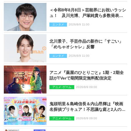
＜令和8年8月8日＞芸能界にお祝いラッシ
ュ！ 及川光博、戸塚純貴ら多数発表結
婚
エンタメ
2026/8/9 11:00
北川景子、手芸作品の新作に「すごい」
「めちゃオシャレ」反響
エンタメ
2026/8/9 11:00
アニメ『薬屋のひとりごと』1期・2期全
話がTVerで期間限定無料配信決定
アニメ･ゲーム
2026/8/9 09:00
鬼頭明里＆島崎信長＆内山昂輝は『映画
名探偵プリキュア！不思議な庭と2人の秘
密』ゲスト声優に決定
アニメ･ゲーム
2026/8/9 09:00