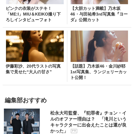
ピンクの衣装がステキ！
【大胆カット満載】乃木坂
「ME:I」MIU＆KEIKO撮り下
46・与田祐希3rd写真集『ヨー
ろしインタビューフォト
ダ』公開カット
伊藤彩沙、20代ラストの写真
【話題】乃木坂46・金川紗耶
集で見せた“大人の甘さ”
1st写真集、ランジェリーカッ
ト公開！
編集部おすすめ
松永大司監督、『犯罪者』チョン・イ
ルのオファー理由は？ 「滝川という
キャラクターに出会えたことは運が良
かった」
P R