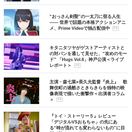
“おっさん剣聖”の一太刀に宿る人生
―― 世界で話題の本格アクションアニ
メ、Prime Videoで独占配信中
P R
キタニタツヤがゲストアーティストと
の対バンを通して見せた、“攻めのモー
ド” 「Hugs Vol.6」神戸公演＜ライブ
レポート＞
P R
主演・森七菜×長久允監督『炎上』 歌
舞伎町の過酷さときらきらを独特の映
像表現で描いた衝撃作＜出演者コラム
＞
P R
『トイ・ストーリー５』レビュー
「デジタルVSおもちゃ」の先にあ
る“時が流れても変わらないもの”に目