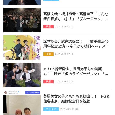
高橋文哉・櫻井海音・高橋恭平「こんな
舞台挨拶ないよ！」『ブルーロック』自
由すぎるイベントレポート
映画
2026/8/9 12:05
坂本冬美が武家の娘に！ 『歌手生活40
周年記念公演 ～今日から明日へ～』メイ
ンビジュアル公開
演劇
2026/8/9 12:00
M！LK曽野舜太、長田光平らの笑顔
も！ 映画『仮面ライダーゼッツ』『超
宇宙刑事ギャバン インフィニティ』オフ
映画
2026/8/9 12:00
ショット到着
美男美女の子どもたちも顔出し！ HG＆
住谷杏奈、結婚記念日を祝福
エンタメ
2026/8/9 11:30