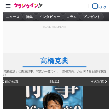
ニュース
特集
インタビュー
コラム
プレゼント
[ADVERTISEMENT]
高橋克典
「高橋克典」の関連記事、写真の一覧です。「高橋克典」の出演情報も随時更新
中！
前の写真
88/111
次の写真