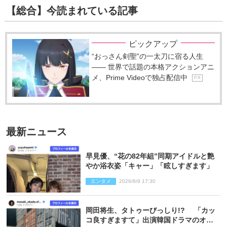
【総合】今読まれている記事
ピックアップ
“おっさん剣聖”の一太刀に宿る人生
―― 世界で話題の本格アクションアニ
メ、Prime Videoで独占配信中
P R
最新ニュース
早見優、“花の82年組”同期アイドルと艶
やか浴衣姿「キャー」「眩しすぎます」
エンタメ
2026/8/9 17:30
岡田将生、タトゥーびっしり!? 「カッ
コ良すぎますて」出演韓国ドラマのオフ