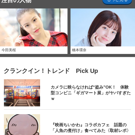
注目の人物
今田美桜
橋本環奈
クランクイン！トレンド Pick Up
カメラに映らなければ“盗み”OK！ 体験
型コンビニ「ギガマート展」がヤバすぎた
ｗ
『映画ちいかわ』コラボカフェ 話題の
「人魚の煮付け」食べてみた〈取材レポ〉