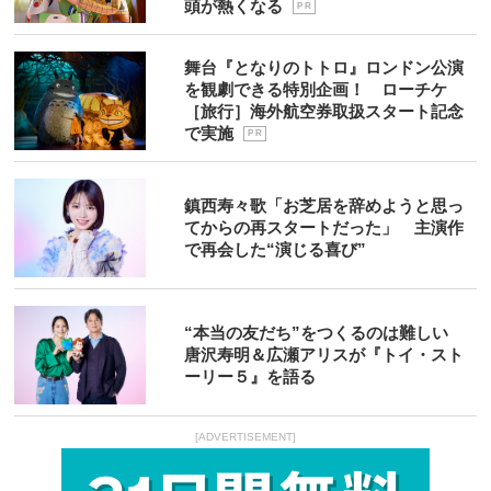
頭が熱くなる
P R
舞台『となりのトトロ』ロンドン公演
を観劇できる特別企画！ ローチケ
［旅行］海外航空券取扱スタート記念
で実施
P R
鎮西寿々歌「お芝居を辞めようと思っ
てからの再スタートだった」 主演作
で再会した“演じる喜び”
“本当の友だち”をつくるのは難しい
唐沢寿明＆広瀬アリスが『トイ・スト
ーリー５』を語る
[ADVERTISEMENT]