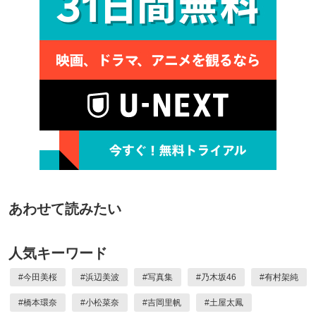
あわせて読みたい
人気キーワード
#
今田美桜
#
浜辺美波
#
写真集
#
乃木坂46
#
有村架純
#
橋本環奈
#
小松菜奈
#
吉岡里帆
#
土屋太鳳