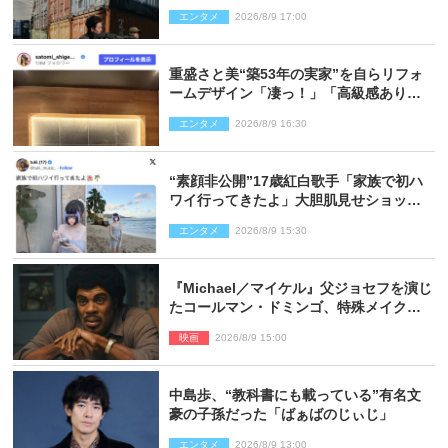
ショ多数公開
エンタメ
2026/8/9 17:00
重盛さと美“築53年の実家”を自らリフォ
ームデザイン「凄っ！」「高級感ありま
くり」
エンタメ
2026/8/9 16:30
“素顔非公開”17歳紅白歌手「家族で初ハ
ワイ行ってきたよ」大胆肌見せショット
公開
エンタメ
2026/8/9 15:30
『Michael／マイケル』父ジョセフを演じ
たコールマン・ドミンゴ、特殊メイクに2
時間半かかっていた
映画
2026/8/9 15:00
中島歩、“教科書にも載っている”有名文
豪の子孫だった「ばぁばのじぃじ」
エンタメ
2026/8/9 13:00