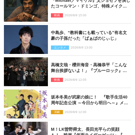
『Michael／マイケル』父ジョセフを演じ
たコールマン・ドミンゴ、特殊メイクに2
時間半かかっていた
映画
2026/8/9 15:00
中島歩、“教科書にも載っている”有名文
豪の子孫だった「ばぁばのじぃじ」
エンタメ
2026/8/9 13:00
高橋文哉・櫻井海音・高橋恭平「こんな
舞台挨拶ないよ！」『ブルーロック』自
由すぎるイベントレポート
映画
2026/8/9 12:05
坂本冬美が武家の娘に！ 『歌手生活40
周年記念公演 ～今日から明日へ～』メイ
ンビジュアル公開
演劇
2026/8/9 12:00
M！LK曽野舜太、長田光平らの笑顔
も！ 映画『仮面ライダーゼッツ』『超