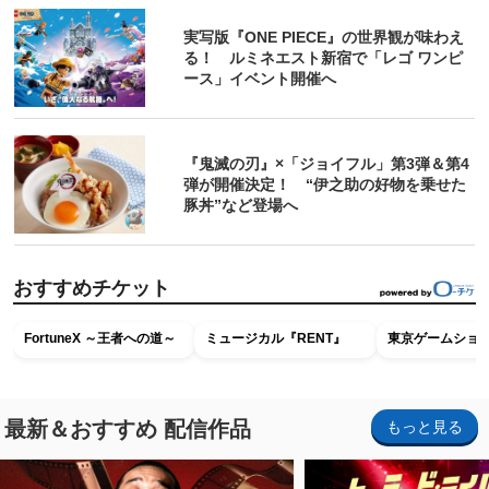
実写版『ONE PIECE』の世界観が味わえ
る！ ルミネエスト新宿で「レゴ ワンピ
ース」イベント開催へ
『鬼滅の刃』×「ジョイフル」第3弾＆第4
弾が開催決定！ “伊之助の好物を乗せた
豚丼”など登場へ
おすすめチケット
FortuneX ～王者への道～
ミュージカル『RENT』
東京ゲームショウ2
最新＆おすすめ 配信作品
もっと見る