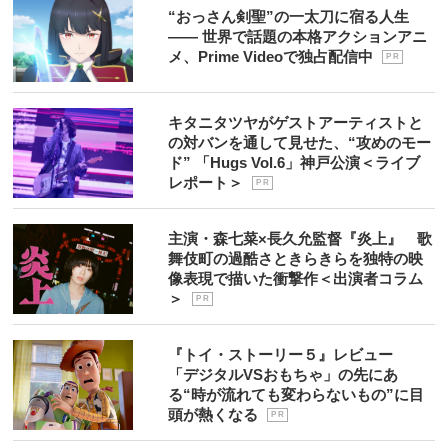
“おっさん剣聖”の一太刀に宿る人生
―― 世界で話題の本格アクションアニ
メ、Prime Videoで独占配信中
P R
キタニタツヤがゲストアーティストと
の対バンを通して見せた、“攻めのモー
ド” 「Hugs Vol.6」神戸公演＜ライブ
レポート＞
P R
主演・森七菜×長久允監督『炎上』 歌
舞伎町の過酷さときらきらを独特の映
像表現で描いた衝撃作＜出演者コラム
＞
P R
『トイ・ストーリー５』レビュー
「デジタルVSおもちゃ」の先にあ
る“時が流れても変わらないもの”に目
頭が熱くなる
P R