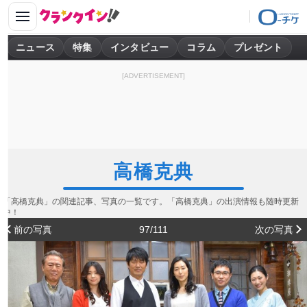
ニュース
特集
インタビュー
コラム
プレゼント
[ADVERTISEMENT]
高橋克典
「高橋克典」の関連記事、写真の一覧です。「高橋克典」の出演情報も随時更新
中！
前の写真
97/111
次の写真