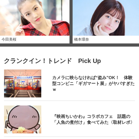
今田美桜
橋本環奈
クランクイン！トレンド Pick Up
カメラに映らなければ“盗み”OK！ 体験
型コンビニ「ギガマート展」がヤバすぎた
ｗ
『映画ちいかわ』コラボカフェ 話題の
「人魚の煮付け」食べてみた〈取材レポ〉