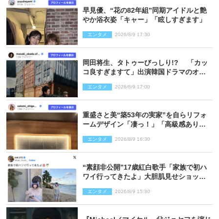
早見優、“花の82年組”同期アイドルと艶
やか浴衣姿「キャー」「眩しすぎます」
エンタメ
2026/8/9 17:30
岡田将生、タトゥーびっしり!? 「カッ
コ良すぎますて」出演韓国ドラマのオフ
ショ多数公開
エンタメ
2026/8/9 17:00
重盛さと美“築53年の実家”を自らリフォ
ームデザイン「凄っ！」「高級感ありま
くり」
エンタメ
2026/8/9 16:30
“素顔非公開”17歳紅白歌手「家族で初ハ
ワイ行ってきたよ」大胆肌見せショット
公開
エンタメ
2026/8/9 15:30