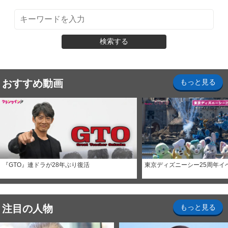
検索する
おすすめ動画
もっと見る
『GTO』連ドラが28年ぶり復活
東京ディズニーシー25周年イ
注目の人物
もっと見る