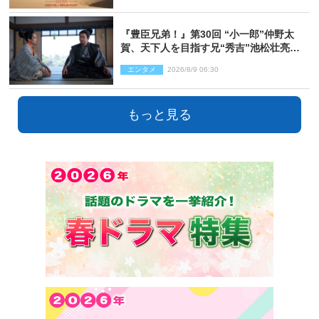
『豊臣兄弟！』第30回 “小一郎”仲野太
賀、天下人を目指す兄“秀吉”池松壮亮
と“清須会議”へ
エンタメ
2026/8/9 06:30
もっと見る