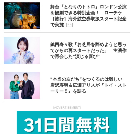
舞台『となりのトトロ』ロンドン公演
を観劇できる特別企画！ ローチケ
［旅行］海外航空券取扱スタート記念
で実施
P R
鎮西寿々歌「お芝居を辞めようと思っ
てからの再スタートだった」 主演作
で再会した“演じる喜び”
“本当の友だち”をつくるのは難しい
唐沢寿明＆広瀬アリスが『トイ・スト
ーリー５』を語る
[ADVERTISEMENT]