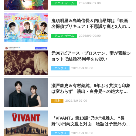
アニメ･ゲーム
2026/8/9 09:00
鬼頭明里＆島崎信長＆内山昂輝は『映画
名探偵プリキュア！不思議な庭と2人の秘
密』ゲスト声優に決定
アニメ･ゲーム
2026/8/9 09:00
元007ピアース・ブロスナン、妻が素敵シ
ョットで結婚25周年をお祝い
エンタメ
2026/8/9 08:00
瀬戸康史＆有村架純、9年ぶり共演も印象
は変わらず 演出・白井晃への絶大なる
信頼を胸に舞台『キュー』に挑む
演劇
2026/8/9 07:00
『VIVANT』第13話“乃木”堺雅人、“長
野”小日向文世と対面 物語は予想外の展
開へ
エンタメ
2026/8/9 06:30