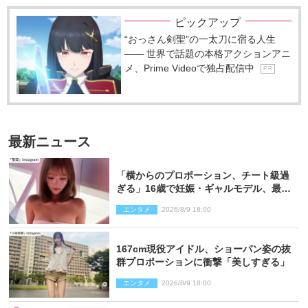
ピックアップ
“おっさん剣聖”の一太刀に宿る人生
―― 世界で話題の本格アクションアニ
メ、Prime Videoで独占配信中
P R
最新ニュース
「横からのプロポーション、チート級過
ぎる」16歳で妊娠・ギャルモデル、最新
投稿にネット衝撃「美しすぎる」
エンタメ
2026/8/9 18:00
167cm現役アイドル、ショーパン姿の抜
群プロポーションに衝撃「美しすぎる」
エンタメ
2026/8/9 18:00