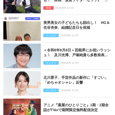
宇宙刑事ギャバン インフィニティ』オフ
映画
2026/8/9 12:00
ショット到着
美男美女の子どもたちも顔出し！ HG＆
住谷杏奈、結婚記念日を祝福
エンタメ
2026/8/9 11:30
＜令和8年8月8日＞芸能界にお祝いラッシ
ュ！ 及川光博、戸塚純貴ら多数発表結
婚
エンタメ
2026/8/9 11:00
北川景子、手芸作品の新作に「すごい」
「めちゃオシャレ」反響
エンタメ
2026/8/9 11:00
アニメ『薬屋のひとりごと』1期・2期全
話がTVerで期間限定無料配信決定