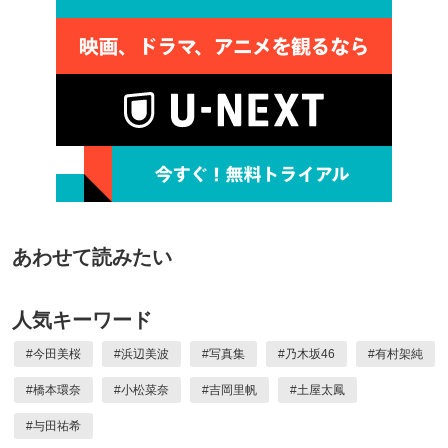
あわせて読みたい
人気キーワード
#
今田美桜
#
浜辺美波
#
写真集
#
乃木坂46
#
有村架純
#
橋本環奈
#
小松菜奈
#
吉岡里帆
#
土屋太鳳
#
与田祐希