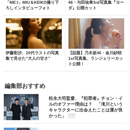
「ME:I」MIU＆KEIKO撮り下
46・与田祐希3rd写真集『ヨー
ろしインタビューフォト
ダ』公開カット
伊藤彩沙、20代ラストの写真
【話題】乃木坂46・金川紗耶
集で見せた“大人の甘さ”
1st写真集、ランジェリーカッ
ト公開！
編集部おすすめ
松永大司監督、『犯罪者』チョン・イ
ルのオファー理由は？ 「滝川という
キャラクターに出会えたことは運が良
かった」
P R