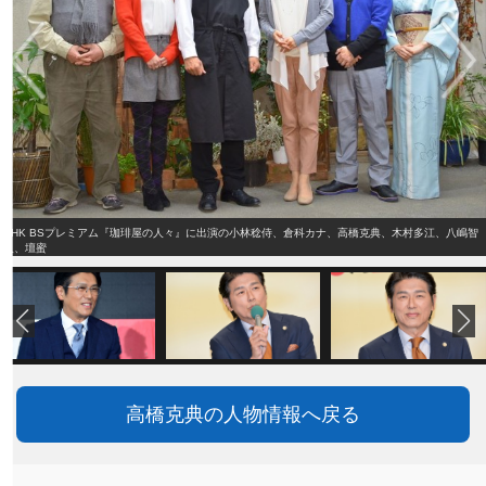
NHK BSプレミアム『珈琲屋の人々』に出演の小林稔侍、倉科カナ、高橋克典、木村多江、八嶋智
人、壇蜜
高橋克典の人物情報へ戻る