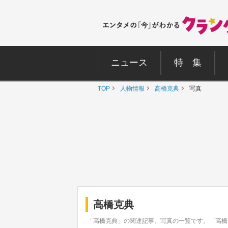
ニュース
特 集
TOP
人物情報
高橋克典
写真
高橋克典
「高橋克典」の関連記事、写真の一覧です。「高橋