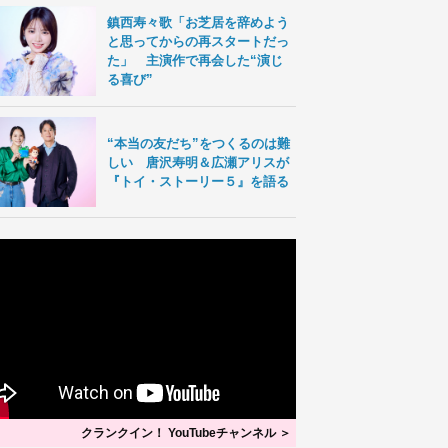
鎮西寿々歌「お芝居を辞めよう
と思ってからの再スタートだっ
た」 主演作で再会した“演じ
る喜び”
“本当の友だち”をつくるのは難
しい 唐沢寿明＆広瀬アリスが
『トイ・ストーリー５』を語る
クランクイン！ YouTubeチャンネル ＞