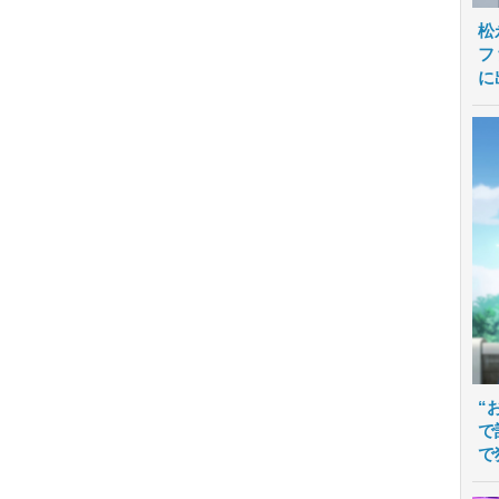
松
フ
に
“
で
で