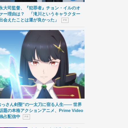
永大司監督、『犯罪者』チョン・イルのオ
ァー理由は？ 「滝川というキャラクター
出会えたことは運が良かった」
P R
おっさん剣聖”の一太刀に宿る人生―― 世界
話題の本格アクションアニメ、Prime Video
独占配信中
P R