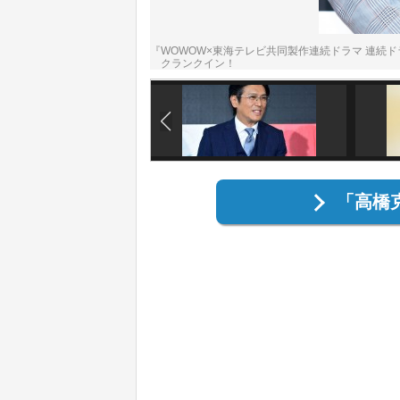
『WOWOW×東海テレビ共同製作連続ドラマ 連続ドラ
クランクイン！
「高橋