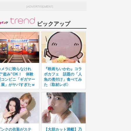
[ADVERTISEMENT]
ピックアップ
カメラに映らなけれ
『映画ちいかわ』コラ
ば“盗み”OK！ 体験
ボカフェ 話題の「人
型コンビニ「ギガマー
魚の煮付け」食べてみ
ト展」がヤバすぎたｗ
た〈取材レポ〉
ピンクの衣装がステ
【大胆カット満載】乃