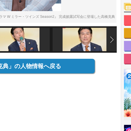
マ W ミラー・ツインズ Season2』 完成披露試写会に登場した高橋克典
克典」の人物情報へ戻る