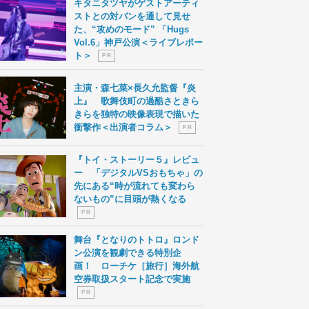
キタニタツヤがゲストアーティ
ストとの対バンを通して見せ
た、“攻めのモード” 「Hugs
Vol.6」神戸公演＜ライブレポー
ト＞
P R
主演・森七菜×長久允監督『炎
上』 歌舞伎町の過酷さときら
きらを独特の映像表現で描いた
衝撃作＜出演者コラム＞
P R
『トイ・ストーリー５』レビュ
ー 「デジタルVSおもちゃ」の
先にある“時が流れても変わら
ないもの”に目頭が熱くなる
P R
舞台『となりのトトロ』ロンド
ン公演を観劇できる特別企
画！ ローチケ［旅行］海外航
空券取扱スタート記念で実施
P R