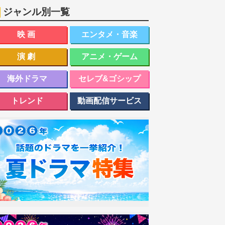
ジャンル別一覧
映画
エンタメ・音楽
演劇
アニメ・ゲーム
海外ドラマ
セレブ&ゴシップ
トレンド
動画配信サービス