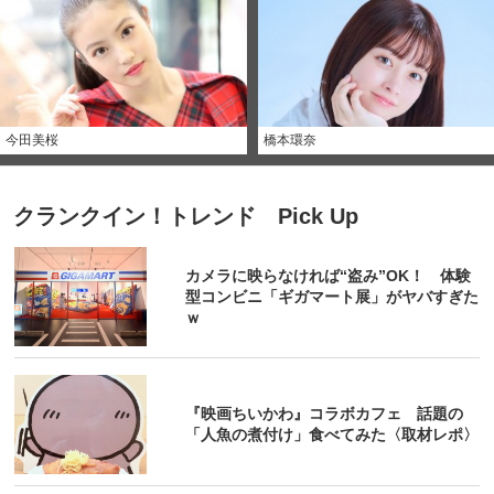
今田美桜
橋本環奈
クランクイン！トレンド Pick Up
カメラに映らなければ“盗み”OK！ 体験
型コンビニ「ギガマート展」がヤバすぎた
ｗ
『映画ちいかわ』コラボカフェ 話題の
「人魚の煮付け」食べてみた〈取材レポ〉