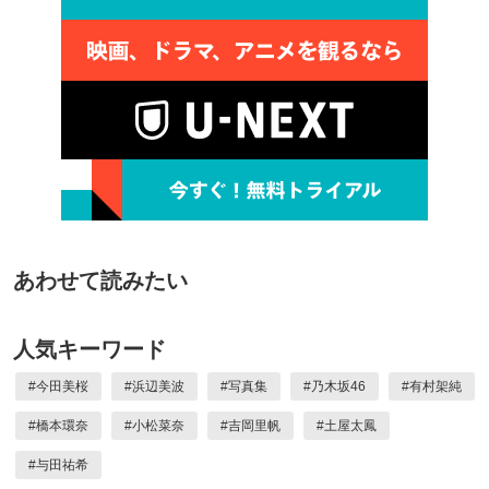
あわせて読みたい
人気キーワード
#
今田美桜
#
浜辺美波
#
写真集
#
乃木坂46
#
有村架純
#
橋本環奈
#
小松菜奈
#
吉岡里帆
#
土屋太鳳
#
与田祐希