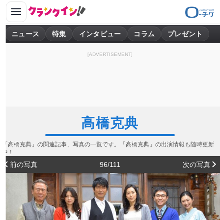
ニュース
特集
インタビュー
コラム
プレゼント
[ADVERTISEMENT]
高橋克典
「高橋克典」の関連記事、写真の一覧です。「高橋克典」の出演情報も随時更新
中！
前の写真
96/111
次の写真