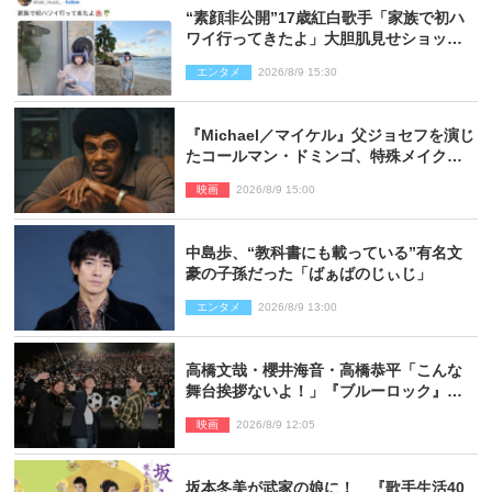
“素顔非公開”17歳紅白歌手「家族で初ハ
ワイ行ってきたよ」大胆肌見せショット
公開
エンタメ
2026/8/9 15:30
『Michael／マイケル』父ジョセフを演じ
たコールマン・ドミンゴ、特殊メイクに2
時間半かかっていた
映画
2026/8/9 15:00
中島歩、“教科書にも載っている”有名文
豪の子孫だった「ばぁばのじぃじ」
エンタメ
2026/8/9 13:00
高橋文哉・櫻井海音・高橋恭平「こんな
舞台挨拶ないよ！」『ブルーロック』自
由すぎるイベントレポート
映画
2026/8/9 12:05
坂本冬美が武家の娘に！ 『歌手生活40