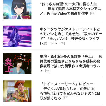
“おっさん剣聖”の一太刀に宿る人生
―― 世界で話題の本格アクションアニ
メ、Prime Videoで独占配信中
P R
キタニタツヤがゲストアーティストと
の対バンを通して見せた、“攻めのモー
ド” 「Hugs Vol.6」神戸公演＜ライブ
レポート＞
P R
主演・森七菜×長久允監督『炎上』 歌
舞伎町の過酷さときらきらを独特の映
像表現で描いた衝撃作＜出演者コラム
＞
P R
『トイ・ストーリー５』レビュー
「デジタルVSおもちゃ」の先にあ
る“時が流れても変わらないもの”に目
頭が熱くなる
P R