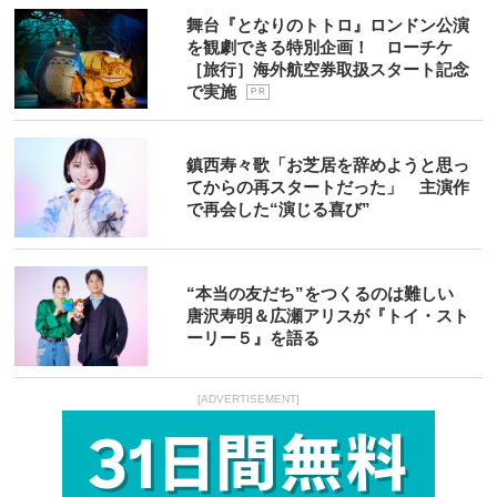
舞台『となりのトトロ』ロンドン公演
を観劇できる特別企画！ ローチケ
［旅行］海外航空券取扱スタート記念
で実施
P R
鎮西寿々歌「お芝居を辞めようと思っ
てからの再スタートだった」 主演作
で再会した“演じる喜び”
“本当の友だち”をつくるのは難しい
唐沢寿明＆広瀬アリスが『トイ・スト
ーリー５』を語る
[ADVERTISEMENT]