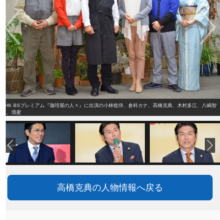
NHK BSプレミアム『珈琲屋の人々』に出演の小林稔侍、倉科カナ、高橋克典、木村多江、八嶋智
人、壇蜜
高橋克典の人物情報へ戻る