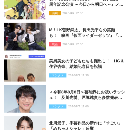
周年記念公演 ～今日から明日へ～』メイ
ンビジュアル公開
演劇
2026/8/9 12:00
M！LK曽野舜太、長田光平らの笑顔
も！ 映画『仮面ライダーゼッツ』『超
宇宙刑事ギャバン インフィニティ』オフ
映画
2026/8/9 12:00
ショット到着
美男美女の子どもたちも顔出し！ HG＆
住谷杏奈、結婚記念日を祝福
エンタメ
2026/8/9 11:30
＜令和8年8月8日＞芸能界にお祝いラッシ
ュ！ 及川光博、戸塚純貴ら多数発表結
婚
エンタメ
2026/8/9 11:00
北川景子、手芸作品の新作に「すごい」
「めちゃオシャレ」反響