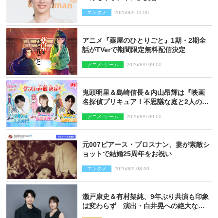
エンタメ
2026/8/9 11:00
アニメ『薬屋のひとりごと』1期・2期全
話がTVerで期間限定無料配信決定
アニメ･ゲーム
2026/8/9 09:00
鬼頭明里＆島崎信長＆内山昂輝は『映画
名探偵プリキュア！不思議な庭と2人の秘
密』ゲスト声優に決定
アニメ･ゲーム
2026/8/9 09:00
元007ピアース・ブロスナン、妻が素敵シ
ョットで結婚25周年をお祝い
エンタメ
2026/8/9 08:00
瀬戸康史＆有村架純、9年ぶり共演も印象
は変わらず 演出・白井晃への絶大なる
信頼を胸に舞台『キュー』に挑む