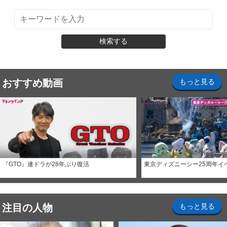
検索する
おすすめ動画
もっと見る
『GTO』連ドラが28年ぶり復活
東京ディズニーシー25周年イ
注目の人物
もっと見る