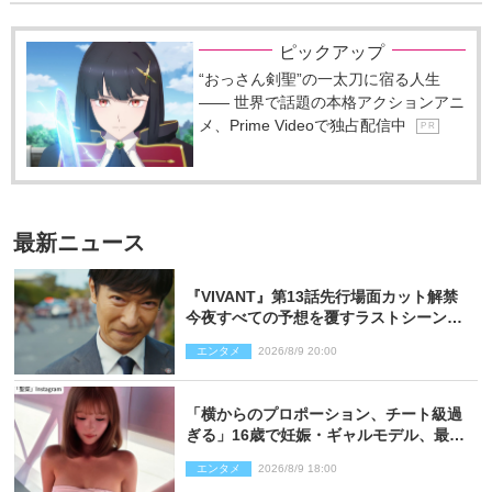
ピックアップ
“おっさん剣聖”の一太刀に宿る人生
―― 世界で話題の本格アクションアニ
メ、Prime Videoで独占配信中
P R
最新ニュース
『VIVANT』第13話先行場面カット解禁
今夜すべての予想を覆すラストシーン
が…
エンタメ
2026/8/9 20:00
「横からのプロポーション、チート級過
ぎる」16歳で妊娠・ギャルモデル、最新
投稿にネット衝撃「美しすぎる」
エンタメ
2026/8/9 18:00