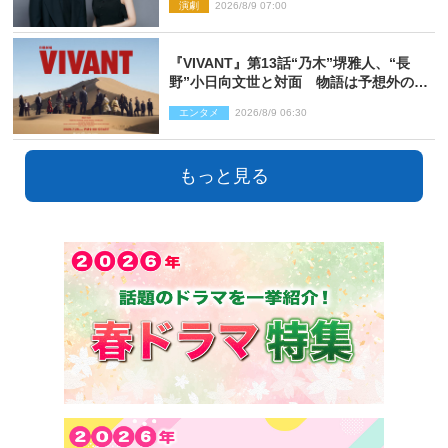
演劇
2026/8/9 07:00
『VIVANT』第13話“乃木”堺雅人、“長
野”小日向文世と対面 物語は予想外の展
開へ
エンタメ
2026/8/9 06:30
もっと見る