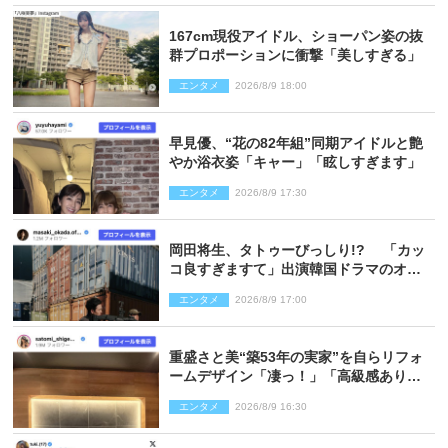
167cm現役アイドル、ショーパン姿の抜
群プロポーションに衝撃「美しすぎる」
エンタメ
2026/8/9 18:00
早見優、“花の82年組”同期アイドルと艶
やか浴衣姿「キャー」「眩しすぎます」
エンタメ
2026/8/9 17:30
岡田将生、タトゥーびっしり!? 「カッ
コ良すぎますて」出演韓国ドラマのオフ
ショ多数公開
エンタメ
2026/8/9 17:00
重盛さと美“築53年の実家”を自らリフォ
ームデザイン「凄っ！」「高級感ありま
くり」
エンタメ
2026/8/9 16:30