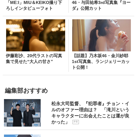
「ME:I」MIU＆KEIKO撮り下
46・与田祐希3rd写真集『ヨー
ろしインタビューフォト
ダ』公開カット
伊藤彩沙、20代ラストの写真
【話題】乃木坂46・金川紗耶
集で見せた“大人の甘さ”
1st写真集、ランジェリーカッ
ト公開！
編集部おすすめ
松永大司監督、『犯罪者』チョン・イ
ルのオファー理由は？ 「滝川という
キャラクターに出会えたことは運が良
かった」
P R