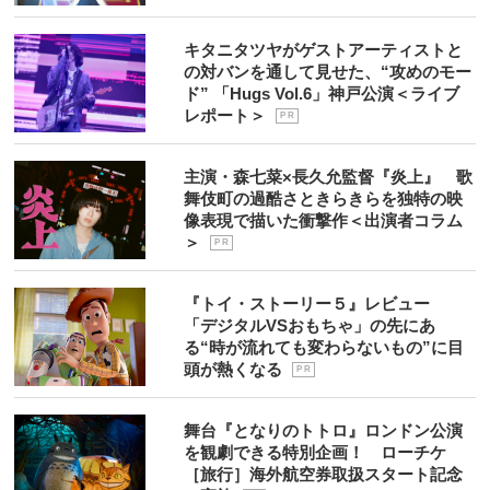
キタニタツヤがゲストアーティストと
の対バンを通して見せた、“攻めのモー
ド” 「Hugs Vol.6」神戸公演＜ライブ
レポート＞
P R
主演・森七菜×長久允監督『炎上』 歌
舞伎町の過酷さときらきらを独特の映
像表現で描いた衝撃作＜出演者コラム
＞
P R
『トイ・ストーリー５』レビュー
「デジタルVSおもちゃ」の先にあ
る“時が流れても変わらないもの”に目
頭が熱くなる
P R
舞台『となりのトトロ』ロンドン公演
を観劇できる特別企画！ ローチケ
［旅行］海外航空券取扱スタート記念