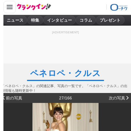
ニュース
特集
インタビュー
コラム
プレゼント
[ADVERTISEMENT]
ペネロペ・クルス
「ペネロペ・クルス」の関連記事、写真の一覧です。「ペネロペ・クルス」の出
演情報も随時更新中！
前の写真
27/166
次の写真