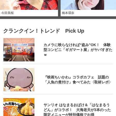
今田美桜
橋本環奈
クランクイン！トレンド Pick Up
カメラに映らなければ“盗み”OK！ 体験
型コンビニ「ギガマート展」がヤバすぎた
ｗ
『映画ちいかわ』コラボカフェ 話題の
「人魚の煮付け」食べてみた〈取材レポ〉
サンリオ はなまるおばけ＆「はなまるう
どん」がコラボ！ 大海老天が3本のった
限定メニューが特別価格でお得