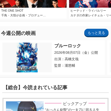
THE ONE SHOT
ヒーテッド・ライバルリー
千鳥・大悟が企画・プロデュー…
カナダの作家レイチェル・リ
今週公開の映画
もっと見る
ブルーロック
2026年08月07日（金）公開
出演：高橋文哉
監督：瀧悠輔
【総合】今読まれている記事
ピックアップ
“おっさん剣聖”の一太刀に宿る人生