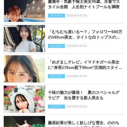
慶應卒・気象予報士美女45歳、水着でス
タイル全開 人生初ナイトプールを満喫
エンタメ
2026/8/6 06:00
「むちむち派いる〜？」フォロワー500万
の165cm美女、タイトな白トップスの抜
群プロポーションにネット衝撃
エンタメ
2026/8/6 06:00
「めざましテレビ」イマドキガール美女
に“身長176cm股下90cm”圧倒的スタイル
の美女も ヤンジャン最新号
エンタメ
2026/8/6 05:00
十味の魅力が爆発！ 夏のスペシャルグ
ラビア 虫を愛する新人美女も
エンタメ
2026/8/6 05:00
藤原紀香が美しく妖しげな雪女、ののち