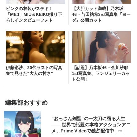
ピンクの衣装がステキ！
【大胆カット満載】乃木坂
「ME:I」MIU＆KEIKO撮り下
46・与田祐希3rd写真集『ヨー
ろしインタビューフォト
ダ』公開カット
伊藤彩沙、20代ラストの写真
【話題】乃木坂46・金川紗耶
集で見せた“大人の甘さ”
1st写真集、ランジェリーカッ
ト公開！
編集部おすすめ
“おっさん剣聖”の一太刀に宿る人生
―― 世界で話題の本格アクションアニ
メ、Prime Videoで独占配信中
P R