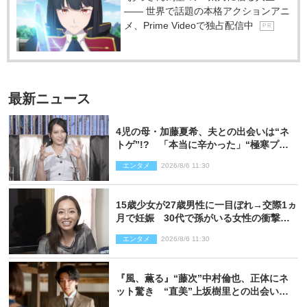
―― 世界で話題の本格アクションアニ
メ、Prime Videoで独占配信中
P R
最新ニュース
4児の母・加藤夏希、夫との出会いは“ネ
トゲ”!? 「本当に辛かった」“極寒プロ
ポーズ”も告白
エンタメ
2026/8/6 11:30
15歳少女が27歳男性に一目ぼれ→交際1ヵ
月で妊娠 30代で孫がいる女性の衝撃半
生
エンタメ
2026/8/6 11:30
『風、薫る』“藤次”中村倫也、正体にネ
ット驚き “直美”上坂樹里との出会いに
も反響「力になってくれそう」「仲良く