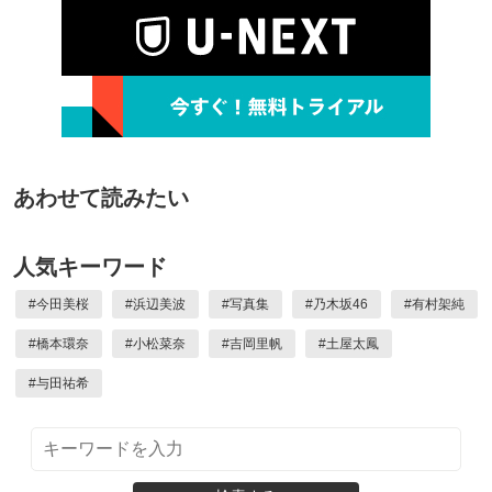
あわせて読みたい
人気キーワード
#
今田美桜
#
浜辺美波
#
写真集
#
乃木坂46
#
有村架純
#
橋本環奈
#
小松菜奈
#
吉岡里帆
#
土屋太鳳
#
与田祐希