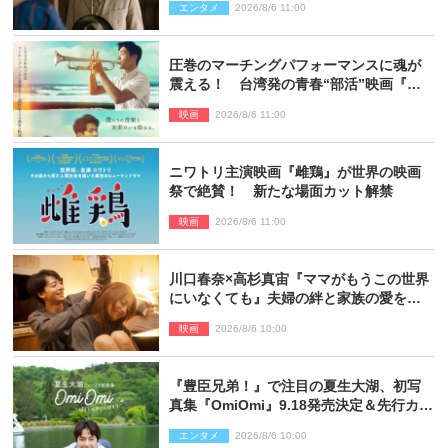
エンタメ
2026/8/6 11:00
しなよ！」
圧巻のマーチングパフォーマンスに魂が
震える！ 台湾発の青春“部活”映画『進
行曲 マーチングボーイズ』予告解禁
映画
2026/8/6 11:00
ニワトリ主演映画『雌鶏』が世界の映画
祭で絶賛！ 新たな場面カット解禁
映画
2026/8/6 11:00
川口春奈×高杉真宙『ママがもうこの世界
にいなくても』夫婦の絆と家族の愛を映
す場面写真公開
映画
2026/8/6 10:00
『豊臣兄弟！』で注目の夏生大湖、初写
真集『OmiOmi』9.18発売決定＆先行カッ
ト解禁
エンタメ
2026/8/6 10:00