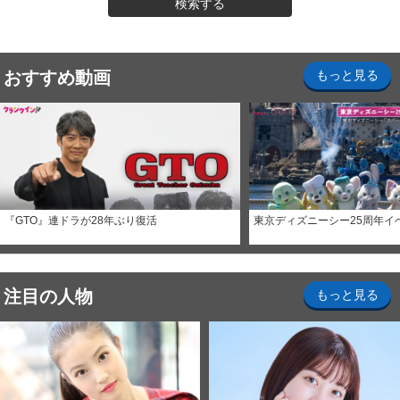
検索する
おすすめ動画
もっと見る
『GTO』連ドラが28年ぶり復活
東京ディズニーシー25周年イ
注目の人物
もっと見る