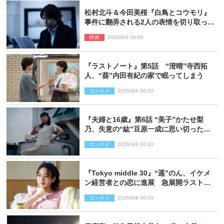
松村北斗＆今田美桜『白鳥とコウモリ』
事件に翻弄される2人の表情を切り取った
場面写真解禁
映画
2026/8/6 08:00
『ラストノート』第5話 “澄晴”寺西拓
人、“葵”内田有紀の家で眠ってしまう
エンタメ
2026/8/6 06:30
『夫婦と16歳』第6話 “美子”かたせ梨
乃、失意の“紘”豆原一成に思い切ったプ
レゼント
エンタメ
2026/8/6 06:30
『Tokyo middle 30』“遥”のん、イケメ
ン経営者との恋に進展 急展開ラストに
騒然「え…いきなり」「嫌な予感」
エンタメ
2026/8/6 06:00