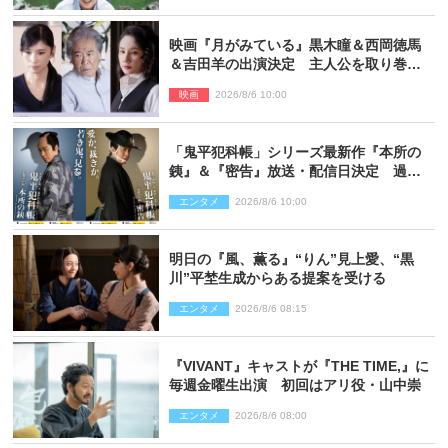
映画『月がみている』黒木瞳＆西岡徳馬
＆吉田羊の出演決定 主人公を取り巻く
重要人物を演じる
映画
2026/8/6 10:00
「鬼平犯科帳」シリーズ最新作『本所の
銕』＆『密告』放送・配信日決定 過去
と現在が繋がるビジュアルも解禁
エンタメ
2026/8/6 10:00
明日の『風、薫る』“りん”見上愛、“黒
川”平埜生成からある提案を受ける
エンタメ
2026/8/6 08:15
『VIVANT』キャストが『THE TIME,』に
毎週金曜生出演 初回はアリ役・山中崇
エンタメ
2026/8/6 08:00