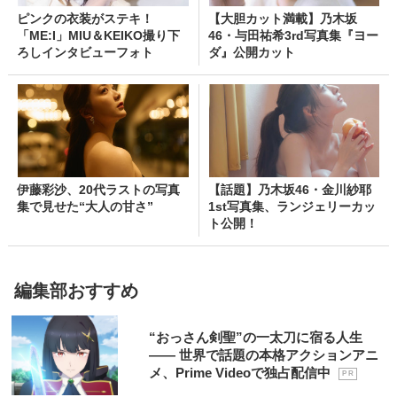
ピンクの衣装がステキ！
【大胆カット満載】乃木坂
「ME:I」MIU＆KEIKO撮り下
46・与田祐希3rd写真集『ヨー
ろしインタビューフォト
ダ』公開カット
伊藤彩沙、20代ラストの写真
【話題】乃木坂46・金川紗耶
集で見せた“大人の甘さ”
1st写真集、ランジェリーカッ
ト公開！
編集部おすすめ
“おっさん剣聖”の一太刀に宿る人生
―― 世界で話題の本格アクションアニ
メ、Prime Videoで独占配信中
P R