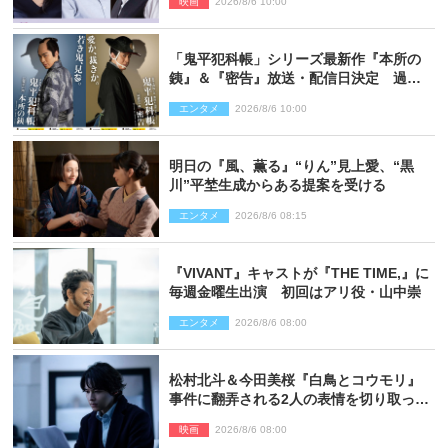
映画
2026/8/6 10:00
「鬼平犯科帳」シリーズ最新作『本所の
銕』＆『密告』放送・配信日決定 過去
と現在が繋がるビジュアルも解禁
エンタメ
2026/8/6 10:00
明日の『風、薫る』“りん”見上愛、“黒
川”平埜生成からある提案を受ける
エンタメ
2026/8/6 08:15
『VIVANT』キャストが『THE TIME,』に
毎週金曜生出演 初回はアリ役・山中崇
エンタメ
2026/8/6 08:00
松村北斗＆今田美桜『白鳥とコウモリ』
事件に翻弄される2人の表情を切り取った
場面写真解禁
映画
2026/8/6 08:00