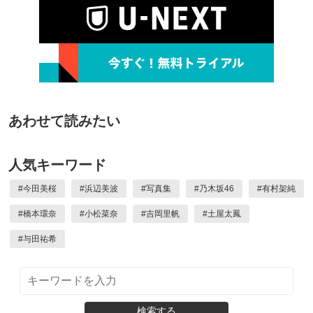
あわせて読みたい
人気キーワード
#
今田美桜
#
浜辺美波
#
写真集
#
乃木坂46
#
有村架純
#
橋本環奈
#
小松菜奈
#
吉岡里帆
#
土屋太鳳
#
与田祐希
検索する