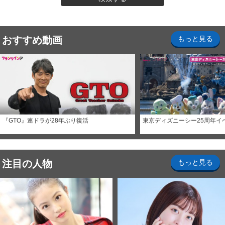
おすすめ動画
もっと見る
『GTO』連ドラが28年ぶり復活
東京ディズニーシー25周年イ
注目の人物
もっと見る