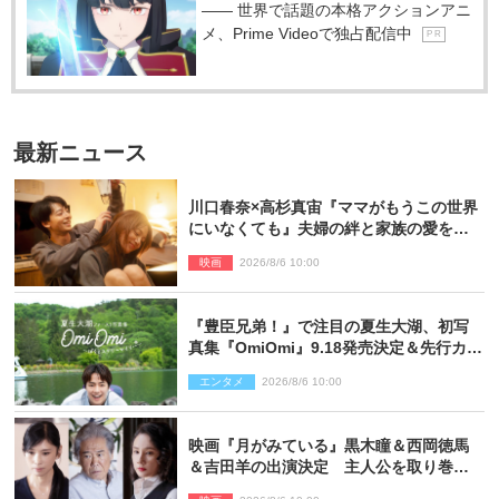
―― 世界で話題の本格アクションアニ
メ、Prime Videoで独占配信中
P R
最新ニュース
川口春奈×高杉真宙『ママがもうこの世界
にいなくても』夫婦の絆と家族の愛を映
す場面写真公開
映画
2026/8/6 10:00
『豊臣兄弟！』で注目の夏生大湖、初写
真集『OmiOmi』9.18発売決定＆先行カッ
ト解禁
エンタメ
2026/8/6 10:00
映画『月がみている』黒木瞳＆西岡徳馬
＆吉田羊の出演決定 主人公を取り巻く
重要人物を演じる