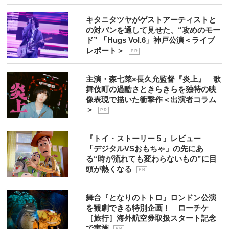
キタニタツヤがゲストアーティストと
の対バンを通して見せた、“攻めのモー
ド” 「Hugs Vol.6」神戸公演＜ライブ
レポート＞
P R
主演・森七菜×長久允監督『炎上』 歌
舞伎町の過酷さときらきらを独特の映
像表現で描いた衝撃作＜出演者コラム
＞
P R
『トイ・ストーリー５』レビュー
「デジタルVSおもちゃ」の先にあ
る“時が流れても変わらないもの”に目
頭が熱くなる
P R
舞台『となりのトトロ』ロンドン公演
を観劇できる特別企画！ ローチケ
［旅行］海外航空券取扱スタート記念
で実施
P R