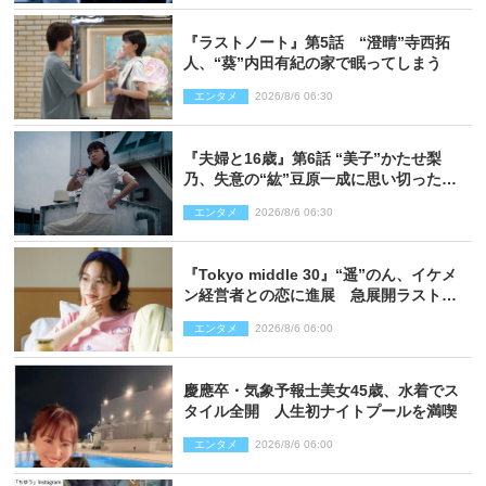
『ラストノート』第5話 “澄晴”寺西拓
人、“葵”内田有紀の家で眠ってしまう
エンタメ
2026/8/6 06:30
『夫婦と16歳』第6話 “美子”かたせ梨
乃、失意の“紘”豆原一成に思い切ったプ
レゼント
エンタメ
2026/8/6 06:30
『Tokyo middle 30』“遥”のん、イケメ
ン経営者との恋に進展 急展開ラストに
騒然「え…いきなり」「嫌な予感」
エンタメ
2026/8/6 06:00
慶應卒・気象予報士美女45歳、水着でス
タイル全開 人生初ナイトプールを満喫
エンタメ
2026/8/6 06:00