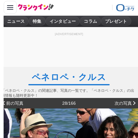
ニュース
特集
インタビュー
コラム
プレゼント
[ADVERTISEMENT]
ペネロペ・クルス
「ペネロペ・クルス」の関連記事、写真の一覧です。「ペネロペ・クルス」の出
演情報も随時更新中！
前の写真
28/166
次の写真