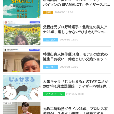
パイソンの SPAMALOT』ティザースポッ
ト公開
演劇
2026/8/5 19:00
父親は元プロ野球選手・北海道の美人ア
ナ26歳、癒ししかない“ひまわり”ショッ
トに反響
エンタメ
2026/8/5 18:00
特撮出身人気俳優51歳、モデルの次女の
誕生日お祝い 仲睦まじい父娘ショット
エンタメ
2026/8/5 18:00
人気キャラ『じょせまる』のTVアニメが
2027年1月放送開始 ティザーPV第2弾も
解禁に
アニメ･ゲーム
2026/8/5 18:00
元鉄工所勤務グラドル26歳、プロレス衣
装姿が「スタイル抜群」「可愛すぎる」