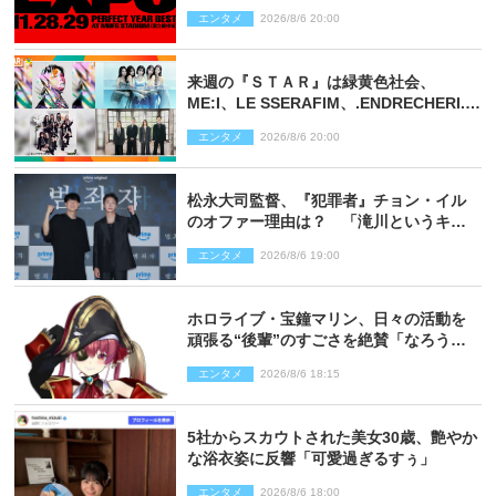
決定
エンタメ
2026/8/6 20:00
来週の『ＳＴＡＲ』は緑黄色社会、
ME:I、LE SSERAFIM、.ENDRECHERI.が
話題曲をパフォーマンス！
エンタメ
2026/8/6 20:00
松永大司監督、『犯罪者』チョン・イル
のオファー理由は？ 「滝川というキャ
ラクターに出会えたことは本当に運が良
エンタメ
2026/8/6 19:00
かった」
ホロライブ・宝鐘マリン、日々の活動を
頑張る“後輩”のすごさを絶賛「なろう系
主人公まである」
エンタメ
2026/8/6 18:15
5社からスカウトされた美女30歳、艶やか
な浴衣姿に反響「可愛過ぎるすぅ」
エンタメ
2026/8/6 18:00