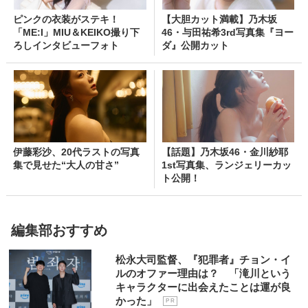
ピンクの衣装がステキ！
【大胆カット満載】乃木坂
「ME:I」MIU＆KEIKO撮り下
46・与田祐希3rd写真集『ヨー
ろしインタビューフォト
ダ』公開カット
伊藤彩沙、20代ラストの写真
【話題】乃木坂46・金川紗耶
集で見せた“大人の甘さ”
1st写真集、ランジェリーカッ
ト公開！
編集部おすすめ
松永大司監督、『犯罪者』チョン・イ
ルのオファー理由は？ 「滝川という
キャラクターに出会えたことは運が良
かった」
P R