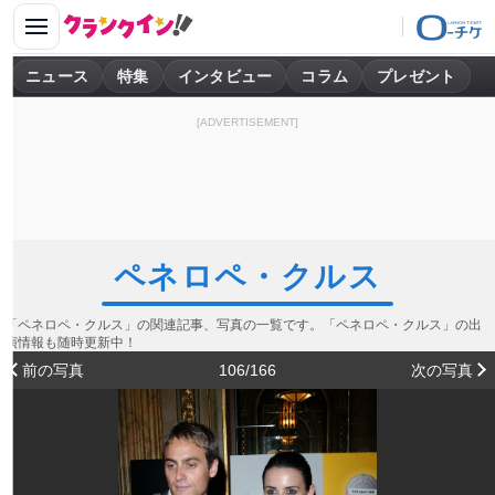
ニュース
特集
インタビュー
コラム
プレゼント
[ADVERTISEMENT]
ペネロペ・クルス
「ペネロペ・クルス」の関連記事、写真の一覧です。「ペネロペ・クルス」の出
演情報も随時更新中！
前の写真
106/166
次の写真