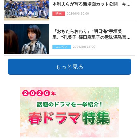
本利夫らが写る新場面カット公開 キャ
スト登壇イベントも決定
映画
2026/8/6 16:00
『おちたらおわり』“明日海”宇垣美
里、“孔美子”篠田麻里子の意味深発言に
絶句 ネット驚き「まさか」「意外な展
エンタメ
2026/8/6 15:00
開」
もっと見る