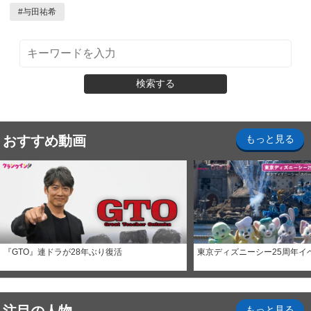
#
与田祐希
検索する
おすすめ動画
もっと見る
『GTO』連ドラが28年ぶり復活
東京ディズニーシー25周年イ
もっと見る