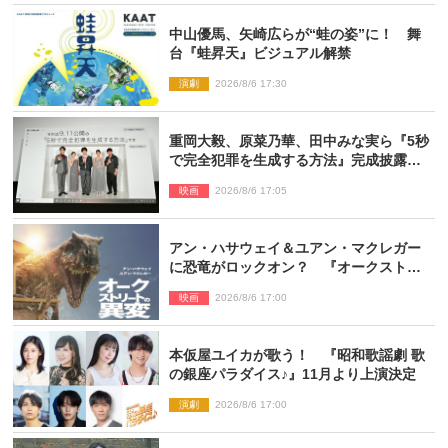
中山優馬、矢崎広らが“蛙の姿”に！ 舞
台『蛙昇天』ビジュアル解禁
演劇
2026/8/6 17:30
重岡大毅、原菜乃華、田中みな実ら『5秒
で完全犯罪を生成する方法』完成披露に
登壇！ それぞれのAI活用術も発表
映画
2026/8/6 17:05
アン・ハサウェイ＆ユアン・マクレガー
に恐竜がロックオン？ 『オークストリ
ートの異変』新ビジュアル＆本編映像初
映画
2026/8/6 17:00
解禁
本仮屋ユイカが歌う！ 『昭和歌謡劇 歌
の銀座パラダイス♪』11月より上演決定
演劇
2026/8/6 17:00