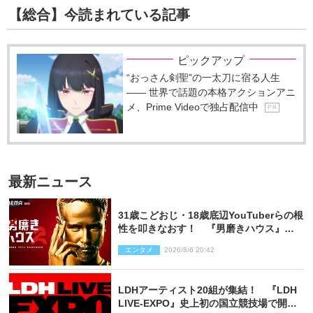
【総合】今読まれている記事
ピックアップ
“おっさん剣聖”の一太刀に宿る人生
―― 世界で話題の本格アクションアニ
メ、Prime Videoで独占配信中
P R
最新ニュース
31歳こどおじ・18歳底辺YouTuberらの根
性を叩きなおす！ 『男磨きハウス』第2
弾コーチ陣発表
エンタメ
2026/8/6 20:42
LDHアーティスト20組が集結！ 『LDH
LIVE‐EXPO』史上初の国立競技場で開催