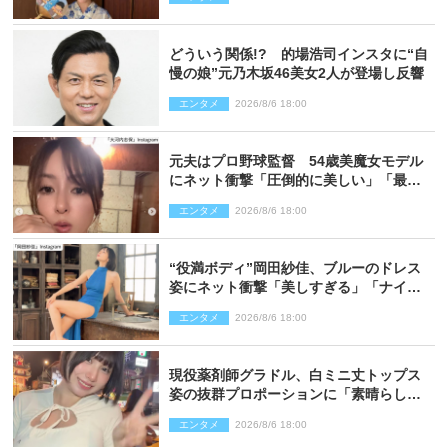
どういう関係!? 的場浩司インスタに“自
慢の娘”元乃木坂46美女2人が登場し反響
エンタメ
2026/8/6 18:00
元夫はプロ野球監督 54歳美魔女モデル
にネット衝撃「圧倒的に美しい」「最強
クラス」「うっとり」
エンタメ
2026/8/6 18:00
“役満ボディ”岡田紗佳、ブルーのドレス
姿にネット衝撃「美しすぎる」「ナイ
ス」
エンタメ
2026/8/6 18:00
現役薬剤師グラドル、白ミニ丈トップス
姿の抜群プロポーションに「素晴らしす
ぎる」「すっっっご！」とネット絶賛
エンタメ
2026/8/6 18:00