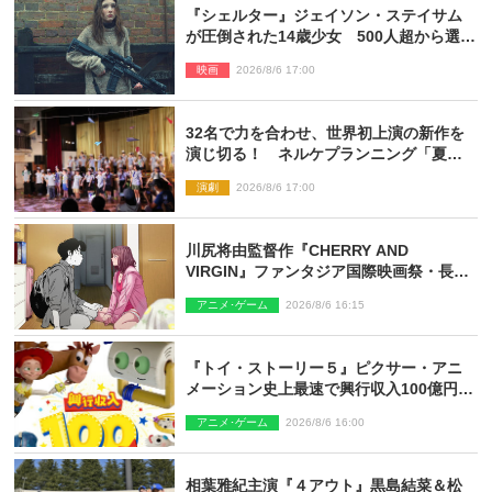
『シェルター』ジェイソン・ステイサム
が圧倒された14歳少女 500人超から選出
された新鋭ボディ・レイ・ブレスナック
映画
2026/8/6 17:00
とは
32名で力を合わせ、世界初上演の新作を
演じ切る！ ネルケプランニング「夏休
み！オン・ワークショップ2026」レポー
演劇
2026/8/6 17:00
ト【最終日】
川尻将由監督作『CHERRY AND
VIRGIN』ファンタジア国際映画祭・長編
アニメ部門で観客賞・金賞受賞！
アニメ･ゲーム
2026/8/6 16:15
『トイ・ストーリー５』ピクサー・アニ
メーション史上最速で興行収入100億円突
破 シリーズNo.1興収が目前
アニメ･ゲーム
2026/8/6 16:00
相葉雅紀主演『４アウト』黒島結菜＆松