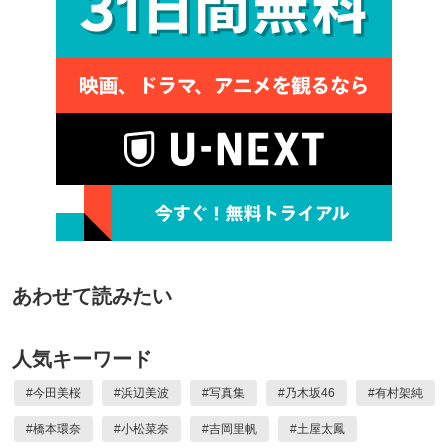
あわせて読みたい
人気キーワード
#
今田美桜
#
浜辺美波
#
写真集
#
乃木坂46
#
有村架純
#
橋本環奈
#
小松菜奈
#
吉岡里帆
#
土屋太鳳