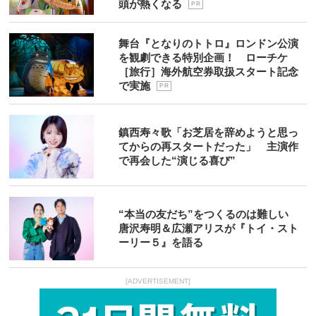
頭が熱くなる
P R
舞台『となりのトトロ』ロンドン公演
を観劇できる特別企画！ ローチケ
［旅行］海外航空券取扱スタート記念
で実施
P R
鎮西寿々歌「お芝居を辞めようと思っ
てからの再スタートだった」 主演作
で再会した“演じる喜び”
“本当の友だち”をつくるのは難しい
唐沢寿明＆広瀬アリスが『トイ・スト
ーリー５』を語る
[ADVERTISEMENT]