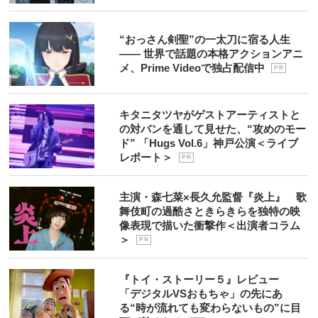
“おっさん剣聖”の一太刀に宿る人生
―― 世界で話題の本格アクションアニ
メ、Prime Videoで独占配信中
P R
キタニタツヤがゲストアーティストと
の対バンを通して見せた、“攻めのモー
ド” 「Hugs Vol.6」神戸公演＜ライブ
レポート＞
P R
主演・森七菜×長久允監督『炎上』 歌
舞伎町の過酷さときらきらを独特の映
像表現で描いた衝撃作＜出演者コラム
＞
P R
『トイ・ストーリー５』レビュー
「デジタルVSおもちゃ」の先にあ
る“時が流れても変わらないもの”に目