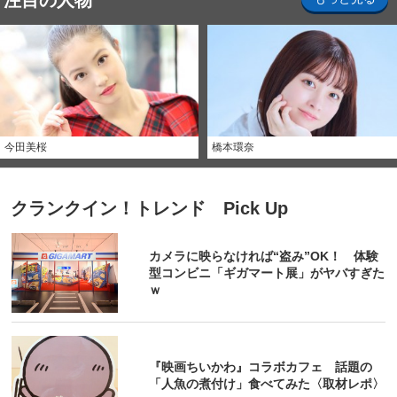
注目の人物
今田美桜
橋本環奈
クランクイン！トレンド Pick Up
カメラに映らなければ“盗み”OK！ 体験
型コンビニ「ギガマート展」がヤバすぎた
ｗ
『映画ちいかわ』コラボカフェ 話題の
「人魚の煮付け」食べてみた〈取材レポ〉