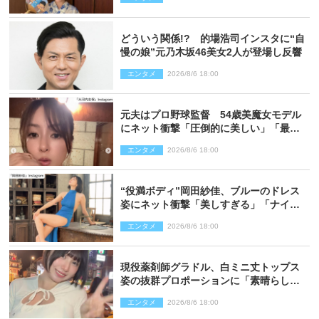
どういう関係!? 的場浩司インスタに“自
慢の娘”元乃木坂46美女2人が登場し反響
エンタメ
2026/8/6 18:00
元夫はプロ野球監督 54歳美魔女モデル
にネット衝撃「圧倒的に美しい」「最強
クラス」「うっとり」
エンタメ
2026/8/6 18:00
“役満ボディ”岡田紗佳、ブルーのドレス
姿にネット衝撃「美しすぎる」「ナイ
ス」
エンタメ
2026/8/6 18:00
現役薬剤師グラドル、白ミニ丈トップス
姿の抜群プロポーションに「素晴らしす
ぎる」「すっっっご！」とネット絶賛
エンタメ
2026/8/6 18:00