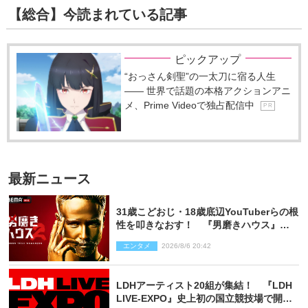
【総合】今読まれている記事
ピックアップ
“おっさん剣聖”の一太刀に宿る人生
―― 世界で話題の本格アクションアニ
メ、Prime Videoで独占配信中
P R
最新ニュース
31歳こどおじ・18歳底辺YouTuberらの根
性を叩きなおす！ 『男磨きハウス』第2
弾コーチ陣発表
エンタメ
2026/8/6 20:42
LDHアーティスト20組が集結！ 『LDH
LIVE‐EXPO』史上初の国立競技場で開催