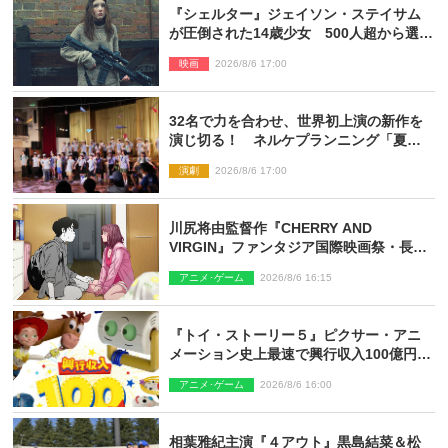
『シェルター』ジェイソン・ステイサム
が圧倒された14歳少女 500人超から選出
された新鋭ボディ・レイ・ブレスナック
映画
2026/8/6 17:00
とは
32名で力を合わせ、世界初上演の新作を
演じ切る！ ネルケプランニング「夏休
み！オン・ワークショップ2026」レポー
演劇
2026/8/6 17:00
ト【最終日】
川尻将由監督作『CHERRY AND
VIRGIN』ファンタジア国際映画祭・長編
アニメ部門で観客賞・金賞受賞！
アニメ･ゲーム
2026/8/6 16:15
『トイ・ストーリー５』ピクサー・アニ
メーション史上最速で興行収入100億円突
破 シリーズNo.1興収が目前
アニメ･ゲーム
2026/8/6 16:00
相葉雅紀主演『４アウト』黒島結菜＆松