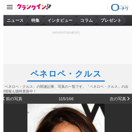
ニュース
特集
インタビュー
コラム
プレゼント
[ADVERTISEMENT]
ペネロペ・クルス
「ペネロペ・クルス」の関連記事、写真の一覧です。「ペネロペ・クルス」の出
演情報も随時更新中！
前の写真
115/166
次の写真