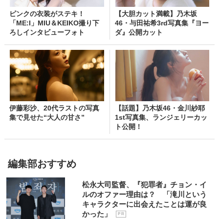
ピンクの衣装がステキ！
【大胆カット満載】乃木坂
「ME:I」MIU＆KEIKO撮り下
46・与田祐希3rd写真集『ヨー
ろしインタビューフォト
ダ』公開カット
伊藤彩沙、20代ラストの写真
【話題】乃木坂46・金川紗耶
集で見せた“大人の甘さ”
1st写真集、ランジェリーカッ
ト公開！
編集部おすすめ
松永大司監督、『犯罪者』チョン・イ
ルのオファー理由は？ 「滝川という
キャラクターに出会えたことは運が良
かった」
P R