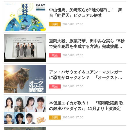
中山優馬、矢崎広らが“蛙の姿”に！ 舞
台『蛙昇天』ビジュアル解禁
演劇
2026/8/6 17:30
重岡大毅、原菜乃華、田中みな実ら『5秒
で完全犯罪を生成する方法』完成披露に
登壇！ それぞれのAI活用術も発表
映画
2026/8/6 17:05
アン・ハサウェイ＆ユアン・マクレガー
に恐竜がロックオン？ 『オークストリ
ートの異変』新ビジュアル＆本編映像初
映画
2026/8/6 17:00
解禁
本仮屋ユイカが歌う！ 『昭和歌謡劇 歌
の銀座パラダイス♪』11月より上演決定
演劇
2026/8/6 17:00