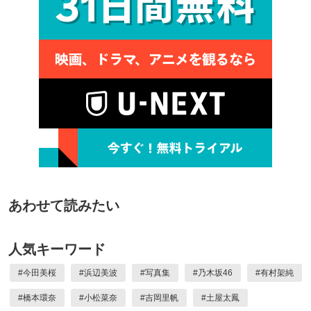
あわせて読みたい
人気キーワード
#
今田美桜
#
浜辺美波
#
写真集
#
乃木坂46
#
有村架純
#
橋本環奈
#
小松菜奈
#
吉岡里帆
#
土屋太鳳