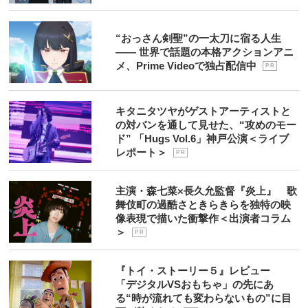
“おっさん剣聖”の一太刀に宿る人生
―― 世界で話題の本格アクションアニ
メ、Prime Videoで独占配信中
P R
キタニタツヤがゲストアーティストと
の対バンを通して見せた、“攻めのモー
ド” 「Hugs Vol.6」神戸公演＜ライブ
レポート＞
P R
主演・森七菜×長久允監督『炎上』 歌
舞伎町の過酷さときらきらを独特の映
像表現で描いた衝撃作＜出演者コラム
＞
P R
『トイ・ストーリー５』レビュー
「デジタルVSおもちゃ」の先にあ
る“時が流れても変わらないもの”に目