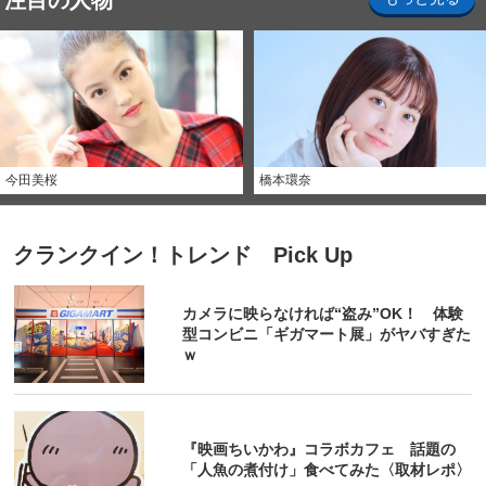
注目の人物
今田美桜
橋本環奈
クランクイン！トレンド Pick Up
カメラに映らなければ“盗み”OK！ 体験
型コンビニ「ギガマート展」がヤバすぎた
ｗ
『映画ちいかわ』コラボカフェ 話題の
「人魚の煮付け」食べてみた〈取材レポ〉