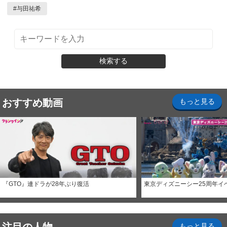
#
与田祐希
検索する
おすすめ動画
もっと見る
『GTO』連ドラが28年ぶり復活
東京ディズニーシー25周年イ
もっと見る