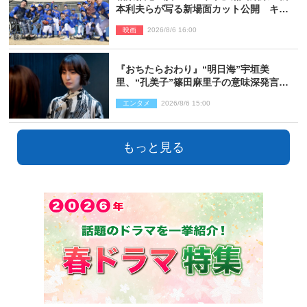
本利夫らが写る新場面カット公開 キャ
スト登壇イベントも決定
映画
2026/8/6 16:00
『おちたらおわり』“明日海”宇垣美
里、“孔美子”篠田麻里子の意味深発言に
絶句 ネット驚き「まさか」「意外な展
エンタメ
2026/8/6 15:00
開」
もっと見る