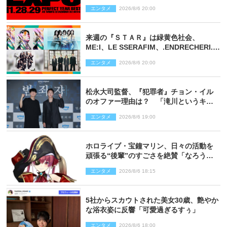
決定
エンタメ
2026/8/6 20:00
来週の『ＳＴＡＲ』は緑黄色社会、
ME:I、LE SSERAFIM、.ENDRECHERI.が
話題曲をパフォーマンス！
エンタメ
2026/8/6 20:00
松永大司監督、『犯罪者』チョン・イル
のオファー理由は？ 「滝川というキャ
ラクターに出会えたことは本当に運が良
エンタメ
2026/8/6 19:00
かった」
ホロライブ・宝鐘マリン、日々の活動を
頑張る“後輩”のすごさを絶賛「なろう系
主人公まである」
エンタメ
2026/8/6 18:15
5社からスカウトされた美女30歳、艶やか
な浴衣姿に反響「可愛過ぎるすぅ」
エンタメ
2026/8/6 18:00