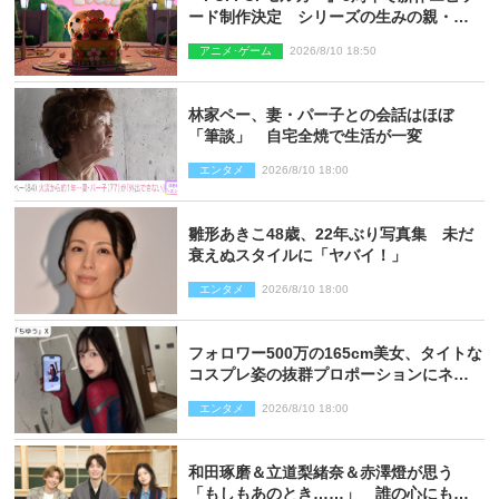
ード制作決定 シリーズの生みの親・見
里朝希監督が復帰
アニメ･ゲーム
2026/8/10 18:50
林家ペー、妻・パー子との会話はほぼ
「筆談」 自宅全焼で生活が一変
エンタメ
2026/8/10 18:00
雛形あきこ48歳、22年ぶり写真集 未だ
衰えぬスタイルに「ヤバイ！」
エンタメ
2026/8/10 18:00
フォロワー500万の165cm美女、タイトな
コスプレ姿の抜群プロポーションにネッ
ト衝撃
エンタメ
2026/8/10 18:00
和田琢磨＆立道梨緒奈＆赤澤燈が思う
「もしもあのとき……」 誰の心にもあ