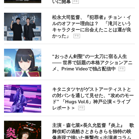
いに開幕
P R
松永大司監督、『犯罪者』チョン・イ
ルのオファー理由は？ 「滝川という
キャラクターに出会えたことは運が良
かった」
P R
“おっさん剣聖”の一太刀に宿る人生
―― 世界で話題の本格アクションアニ
メ、Prime Videoで独占配信中
P R
キタニタツヤがゲストアーティストと
の対バンを通して見せた、“攻めのモー
ド” 「Hugs Vol.6」神戸公演＜ライブ
レポート＞
P R
主演・森七菜×長久允監督『炎上』 歌
舞伎町の過酷さときらきらを独特の映
像表現で描いた衝撃作＜出演者コラム