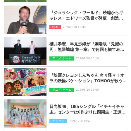
『ジュラシック・ワールド』続編からギ
ャレス・エドワーズ監督が降板 創造性
の違い
映画
2026/8/10 16:30
櫻井孝宏、早見沙織が『劇場版「鬼滅の
刃」無限城編 第一章』で何回も観てみた
いシーンとは？ イベントレポート到着
アニメ･ゲーム
2026/8/10 16:10
『映画クレヨンしんちゃん 奇々怪々！オ
ラの妖怪バケ～ション』TOMOOが歌う主
題歌「大人になったら」PV解禁
アニメ･ゲーム
2026/8/10 16:00
日向坂46、18thシングル「イチャイチャ
虫」センターは6作ぶりに四期生・正源司
陽子 新ビジュアル解禁
エンタメ
2026/8/10 15:40