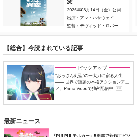
変
2026年08月14日（金）公開
出演：アン・ハサウェイ
監督：デヴィッド・ロバー
ト・ミッチェル
【総合】今読まれている記事
ピックアップ
“おっさん剣聖”の一太刀に宿る人生
―― 世界で話題の本格アクションアニ
メ、Prime Videoで独占配信中
P R
最新ニュース
『PUI PUI モルカー』5周年で新作エピソ