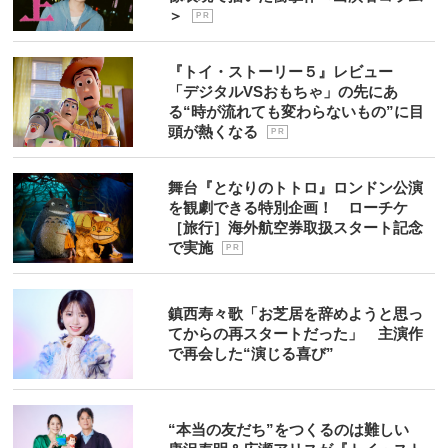
＞
P R
『トイ・ストーリー５』レビュー
「デジタルVSおもちゃ」の先にあ
る“時が流れても変わらないもの”に目
頭が熱くなる
P R
舞台『となりのトトロ』ロンドン公演
を観劇できる特別企画！ ローチケ
［旅行］海外航空券取扱スタート記念
で実施
P R
鎮西寿々歌「お芝居を辞めようと思っ
てからの再スタートだった」 主演作
で再会した“演じる喜び”
“本当の友だち”をつくるのは難しい