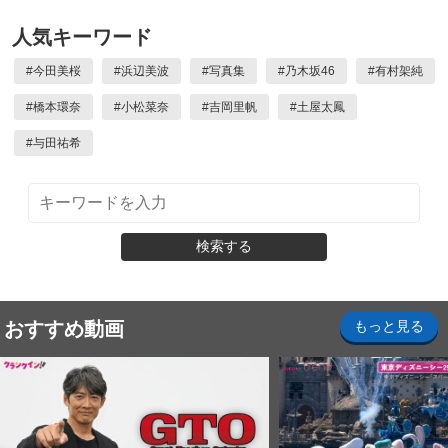
人気キーワード
#
今田美桜
#
浜辺美波
#
写真集
#
乃木坂46
#
有村架純
#
橋本環奈
#
小松菜奈
#
吉岡里帆
#
土屋太鳳
#
与田祐希
検索する
おすすめ動画
もっと見る