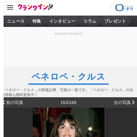
ニュース
特集
インタビュー
コラム
プレゼント
[ADVERTISEMENT]
ペネロペ・クルス
「ペネロペ・クルス」の関連記事、写真の一覧です。「ペネロペ・クルス」の出
演情報も随時更新中！
前の写真
153/166
次の写真