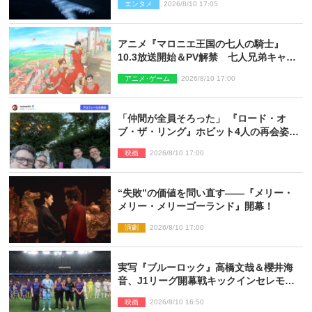
エンタメ
2026/8/10 17:05
アニメ『マロニエ王国の七人の騎士』
10.3放送開始＆PV解禁 七人兄弟キャス
トに高梨謙吾、川島零士ら
アニメ･ゲーム
2026/8/10 17:00
「仲間が全員そろった」 『ロード・オ
ブ・ザ・リング』ホビット4人の再会姿に
ファン感激
映画
2026/8/10 17:00
“失敗”の価値を問い直す――『メリー・
メリー・メリーゴーランド』開幕！
演劇
2026/8/10 17:00
実写『ブルーロック』高橋文哉＆櫻井海
音、J1リーグ開幕戦キックインセレモニ
ーに登場＆喜びの声到着
映画
2026/8/10 16:50