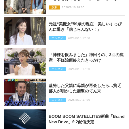
るもの描く舞台『回転する夜』に込める
演劇
2026/8/10 18:00
思い
元祖“美魔女”59歳の現在 美しいすっぴ
んに驚き「信じらんない！」
エンタメ
2026/8/10 17:30
「神様を恨みました」神田うの、3回の流
産 不妊治療終えたきっかけ
エンタメ
2026/8/10 17:30
蒸発した父親に母親が再会したら…貧乏
芸人が明かした衝撃のてん末
エンタメ
2026/8/10 17:30
BOOM BOOM SATELLITES新曲「Brand
New Drive」9.2配信決定