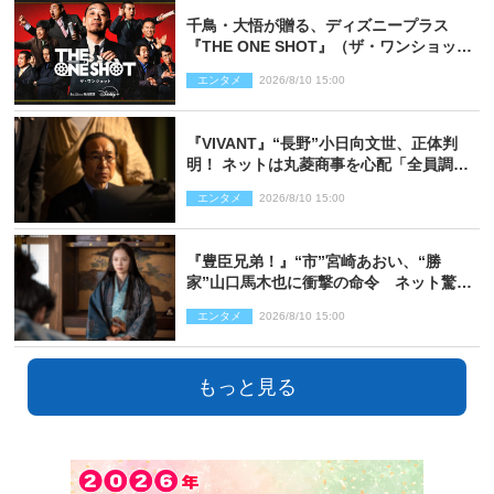
千鳥・大悟が贈る、ディズニープラス
『THE ONE SHOT』（ザ・ワンショッ
ト）徹底ガイド！ 今のお笑い界に一石
エンタメ
2026/8/10 15:00
を投じる“真の笑い”を見る大会がついに
開幕
『VIVANT』“長野”小日向文世、正体判
明！ ネットは丸菱商事を心配「全員調べ
た方がいい」「魔境すぎん？？」
エンタメ
2026/8/10 15:00
『豊臣兄弟！』“市”宮崎あおい、“勝
家”山口馬木也に衝撃の命令 ネット驚き
「しびれたなぁ」「激アツ!!」（ネタバレ
エンタメ
2026/8/10 15:00
あり）
もっと見る