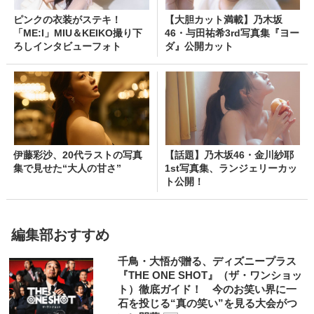
ピンクの衣装がステキ！
【大胆カット満載】乃木坂
「ME:I」MIU＆KEIKO撮り下
46・与田祐希3rd写真集『ヨー
ろしインタビューフォト
ダ』公開カット
伊藤彩沙、20代ラストの写真
【話題】乃木坂46・金川紗耶
集で見せた“大人の甘さ”
1st写真集、ランジェリーカッ
ト公開！
編集部おすすめ
千鳥・大悟が贈る、ディズニープラス
『THE ONE SHOT』（ザ・ワンショッ
ト）徹底ガイド！ 今のお笑い界に一
石を投じる“真の笑い”を見る大会がつ