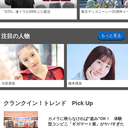
『GTO』連ドラが28年ぶり復活
東京ディズニーシー25周年イ
注目の人物
もっと見る
今田美桜
橋本環奈
クランクイン！トレンド Pick Up
カメラに映らなければ“盗み”OK！ 体験
型コンビニ「ギガマート展」がヤバすぎた