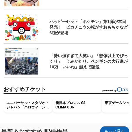
ハッピーセット「ポケモン」第1弾が本日
発売！ ピカチュウの転がすおもちゃなど
6種が登場
「勢い強すぎて大笑い」「想像以上でびっ
くり」 うみがたり、ペンギンの大行進が
10万「いいね」越えで話題
おすすめチケット
ユニバーサル・スタジオ・
新日本プロレス G1
東京ゲームショウ2
ジャパン「ハロウィーン・
CLIMAX 36
ホラー・ナイト ～オール
ナイト～パス」
最新＆おすすめ 配信作品
もっと見る