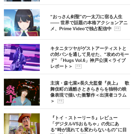
“おっさん剣聖”の一太刀に宿る人生
―― 世界で話題の本格アクションアニ
メ、Prime Videoで独占配信中
P R
キタニタツヤがゲストアーティストと
の対バンを通して見せた、“攻めのモー
ド” 「Hugs Vol.6」神戸公演＜ライブ
レポート＞
P R
主演・森七菜×長久允監督『炎上』 歌
舞伎町の過酷さときらきらを独特の映
像表現で描いた衝撃作＜出演者コラム
＞
P R
『トイ・ストーリー５』レビュー
「デジタルVSおもちゃ」の先にあ
る“時が流れても変わらないもの”に目