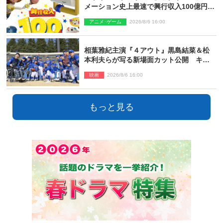
メーション史上最速で興行収入100億円突
破 シリーズNo.1興収が目前
アニメ･ゲーム
2026/8/6 16:00
相葉雅紀主演『４アウト』黒島結菜＆松
本利夫らが写る新場面カット公開 キャ
スト登壇イベントも決定
映画
2026/8/6 16:00
もっと見る