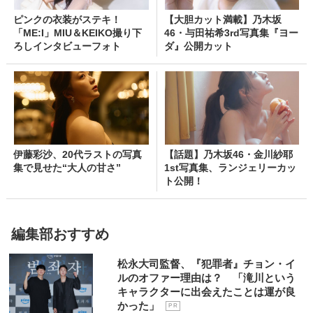
ピンクの衣装がステキ！
【大胆カット満載】乃木坂
「ME:I」MIU＆KEIKO撮り下
46・与田祐希3rd写真集『ヨー
ろしインタビューフォト
ダ』公開カット
伊藤彩沙、20代ラストの写真
【話題】乃木坂46・金川紗耶
集で見せた“大人の甘さ”
1st写真集、ランジェリーカッ
ト公開！
編集部おすすめ
松永大司監督、『犯罪者』チョン・イ
ルのオファー理由は？ 「滝川という
キャラクターに出会えたことは運が良
かった」
P R