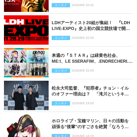
弾コーチ陣発表
エンタメ
2026/8/6 20:42
LDHアーティスト20組が集結！ 『LDH
LIVE‐EXPO』史上初の国立競技場で開催
決定
エンタメ
2026/8/6 20:00
来週の『ＳＴＡＲ』は緑黄色社会、
ME:I、LE SSERAFIM、.ENDRECHERI.が
話題曲をパフォーマンス！
エンタメ
2026/8/6 20:00
松永大司監督、『犯罪者』チョン・イル
のオファー理由は？ 「滝川というキャ
ラクターに出会えたことは本当に運が良
エンタメ
2026/8/6 19:00
かった」
ホロライブ・宝鐘マリン、日々の活動を
頑張る“後輩”のすごさを絶賛「なろう系
主人公まである」
エンタメ
2026/8/6 18:15