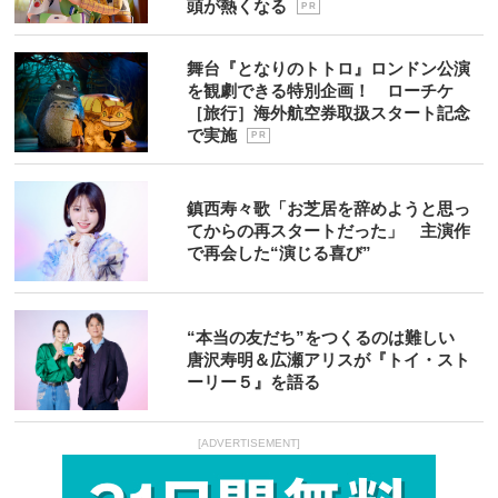
頭が熱くなる
P R
舞台『となりのトトロ』ロンドン公演
を観劇できる特別企画！ ローチケ
［旅行］海外航空券取扱スタート記念
で実施
P R
鎮西寿々歌「お芝居を辞めようと思っ
てからの再スタートだった」 主演作
で再会した“演じる喜び”
“本当の友だち”をつくるのは難しい
唐沢寿明＆広瀬アリスが『トイ・スト
ーリー５』を語る
[ADVERTISEMENT]