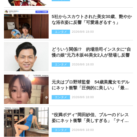
5社からスカウトされた美女30歳、艶やか
な浴衣姿に反響「可愛過ぎるすぅ」
エンタメ
2026/8/6 18:00
どういう関係!? 的場浩司インスタに“自
慢の娘”元乃木坂46美女2人が登場し反響
エンタメ
2026/8/6 18:00
元夫はプロ野球監督 54歳美魔女モデル
にネット衝撃「圧倒的に美しい」「最強
クラス」「うっとり」
エンタメ
2026/8/6 18:00
“役満ボディ”岡田紗佳、ブルーのドレス
姿にネット衝撃「美しすぎる」「ナイ
ス」
エンタメ
2026/8/6 18:00