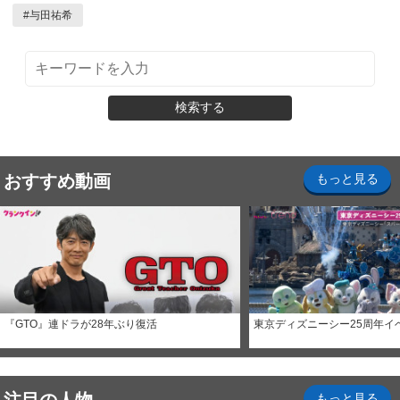
#
与田祐希
検索する
おすすめ動画
もっと見る
『GTO』連ドラが28年ぶり復活
東京ディズニーシー25周年イ
もっと見る