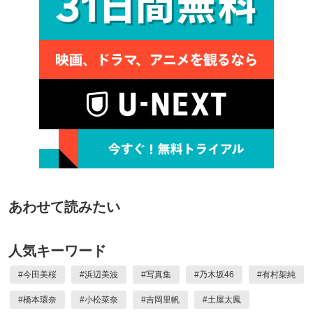
あわせて読みたい
人気キーワード
#
今田美桜
#
浜辺美波
#
写真集
#
乃木坂46
#
有村架純
#
橋本環奈
#
小松菜奈
#
吉岡里帆
#
土屋太鳳