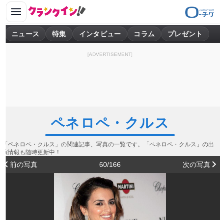
ニュース
特集
インタビュー
コラム
プレゼント
[ADVERTISEMENT]
ペネロペ・クルス
「ペネロペ・クルス」の関連記事、写真の一覧です。「ペネロペ・クルス」の出
演情報も随時更新中！
前の写真
60/166
次の写真