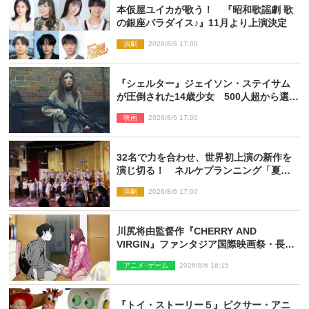
本仮屋ユイカが歌う！ 『昭和歌謡劇 歌
の銀座パラダイス♪』11月より上演決定
演劇
2026/8/6 17:00
『シェルター』ジェイソン・ステイサム
が圧倒された14歳少女 500人超から選出
された新鋭ボディ・レイ・ブレスナック
映画
2026/8/6 17:00
とは
32名で力を合わせ、世界初上演の新作を
演じ切る！ ネルケプランニング「夏休
み！オン・ワークショップ2026」レポー
演劇
2026/8/6 17:00
ト【最終日】
川尻将由監督作『CHERRY AND
VIRGIN』ファンタジア国際映画祭・長編
アニメ部門で観客賞・金賞受賞！
アニメ･ゲーム
2026/8/6 16:15
『トイ・ストーリー５』ピクサー・アニ