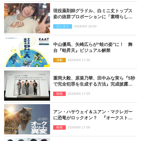
現役薬剤師グラドル、白ミニ丈トップス
姿の抜群プロポーションに「素晴らしす
ぎる」「すっっっご！」とネット絶賛
エンタメ
2026/8/6 18:00
中山優馬、矢崎広らが“蛙の姿”に！ 舞
台『蛙昇天』ビジュアル解禁
演劇
2026/8/6 17:30
重岡大毅、原菜乃華、田中みな実ら『5秒
で完全犯罪を生成する方法』完成披露に
登壇！ それぞれのAI活用術も発表
映画
2026/8/6 17:05
アン・ハサウェイ＆ユアン・マクレガー
に恐竜がロックオン？ 『オークストリ
ートの異変』新ビジュアル＆本編映像初
映画
2026/8/6 17:00
解禁