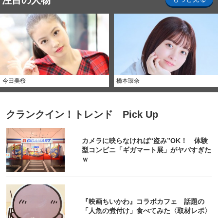
注目の人物
今田美桜
橋本環奈
クランクイン！トレンド Pick Up
カメラに映らなければ“盗み”OK！ 体験
型コンビニ「ギガマート展」がヤバすぎた
ｗ
『映画ちいかわ』コラボカフェ 話題の
「人魚の煮付け」食べてみた〈取材レポ〉