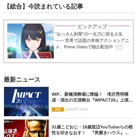
【総合】今読まれている記事
ピックアップ
“おっさん剣聖”の一太刀に宿る人生
―― 世界で話題の本格アクションアニ
メ、Prime Videoで独占配信中
P R
最新ニュース
IMP.、新橋演舞場に降臨！ 滝沢秀明構
成・演出の主演舞台『IMPACT26』上演決
定
演劇
2026/8/7 04:00
31歳こどおじ・18歳底辺YouTuberらの根
性を叩きなおす！ 『男磨きハウス』第2