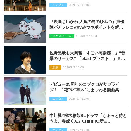
エンタメ
2026/8/7 12:00
『映画ちいかわ 人魚の島のひみつ』声優
陣がアフレコのひみつやポイントを解
説！ 新カットも到着
アニメ･ゲーム
2026/8/7 12:00
佐野晶哉も大興奮「すごい高揚感！」“音
爆のサーカス” 『blast ブラスト！』東京
公演が開幕！
演劇
2026/8/7 12:00
デビュー25周年のコブクロがサプライ
ズ！ “花”や“草木”にまつわる楽曲集め
た新コンセプトアルバムを“花の日”に配
エンタメ
2026/8/7 12:00
信リリース
中川翼×桜木雅哉BLドラマ『ちょっと待と
うよ、春虎くん』CHIHIRO新曲
「Honeyy」がED主題歌に決定！
エンタメ
2026/8/7 12:00