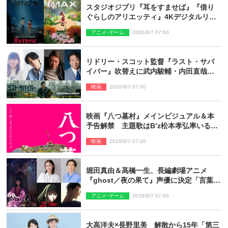
スタジオジブリ『耳をすませば』『借り
ぐらしのアリエッティ』4Kデジタルリマ
スターでIMAX上映決定！
アニメ･ゲーム
2026/8/7 07:00
リドリー・スコット監督『ラスト・サバ
イバー』吹替えに武内駿輔・内田直哉・
種崎敦美・井上和彦ら豪華声優陣が集
映画
2026/8/7 07:00
結！
映画『八つ墓村』メインビジュアル＆本
予告解禁 主題歌はB’z松本孝弘率いる
TMG「DOOM」に決定
映画
2026/8/7 07:00
堀田真由＆高橋一生、長編劇場アニメ
『ghost／夜の果て』声優に決定「言葉に
はできない沢山の感情を思い出しまし
アニメ･ゲーム
2026/8/7 07:00
た」
大高洋夫×長野里美 解散から15年「第三