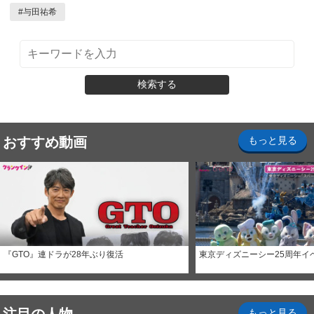
#
与田祐希
検索する
おすすめ動画
もっと見る
『GTO』連ドラが28年ぶり復活
東京ディズニーシー25周年イ
もっと見る