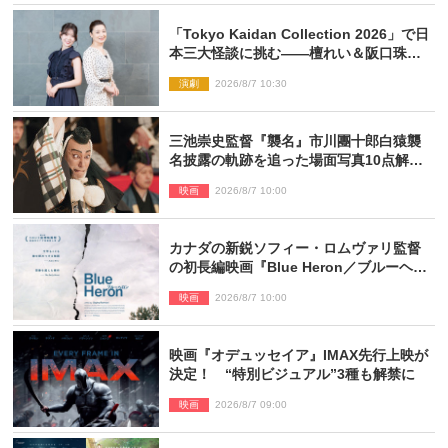
「Tokyo Kaidan Collection 2026」で日
本三大怪談に挑む――檀れい＆阪口珠美
が語る「牡丹灯籠」の新たな魅力
演劇
2026/8/7 10:30
三池崇史監督『襲名』市川團十郎白猿襲
名披露の軌跡を追った場面写真10点解
禁！
映画
2026/8/7 10:00
カナダの新鋭ソフィー・ロムヴァリ監督
の初長編映画『Blue Heron／ブルーヘロ
ン』10.23公開
映画
2026/8/7 10:00
映画『オデュッセイア』IMAX先行上映が
決定！ “特別ビジュアル”3種も解禁に
映画
2026/8/7 09:00