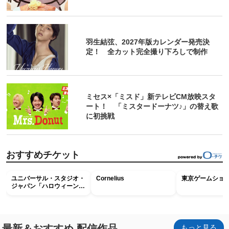
羽生結弦、2027年版カレンダー発売決
定！ 全カット完全撮り下ろしで制作
ミセス×「ミスド」新テレビCM放映スタ
ート！ 「ミスタードーナツ♪」の替え歌
に初挑戦
おすすめチケット
ユニバーサル・スタジオ・
Cornelius
東京ゲームショウ2
ジャパン「ハロウィーン・
ホラー・ナイト ～オール
ナイト～パス」
最新＆おすすめ 配信作品
もっと見る