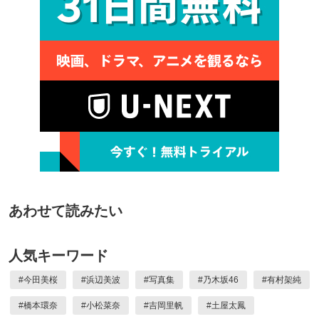
あわせて読みたい
人気キーワード
#
今田美桜
#
浜辺美波
#
写真集
#
乃木坂46
#
有村架純
#
橋本環奈
#
小松菜奈
#
吉岡里帆
#
土屋太鳳