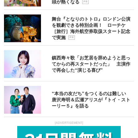
頭が熱くなる
P R
舞台『となりのトトロ』ロンドン公演
を観劇できる特別企画！ ローチケ
［旅行］海外航空券取扱スタート記念
で実施
P R
鎮西寿々歌「お芝居を辞めようと思っ
てからの再スタートだった」 主演作
で再会した“演じる喜び”
“本当の友だち”をつくるのは難しい
唐沢寿明＆広瀬アリスが『トイ・スト
ーリー５』を語る
[ADVERTISEMENT]