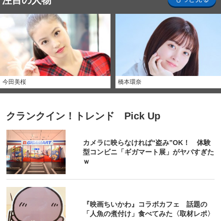
注目の人物
今田美桜
橋本環奈
クランクイン！トレンド Pick Up
カメラに映らなければ“盗み”OK！ 体験
型コンビニ「ギガマート展」がヤバすぎた
ｗ
『映画ちいかわ』コラボカフェ 話題の
「人魚の煮付け」食べてみた〈取材レポ〉