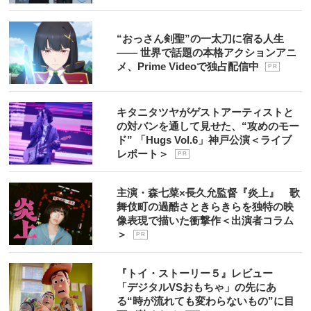
“おっさん剣聖”の一太刀に宿る人生
―― 世界で話題の本格アクションアニ
メ、Prime Videoで独占配信中
P R
キタニタツヤがゲストアーティストと
の対バンを通して見せた、“攻めのモー
ド” 「Hugs Vol.6」神戸公演＜ライブ
レポート＞
P R
主演・森七菜×長久允監督『炎上』 歌
舞伎町の過酷さときらきらを独特の映
像表現で描いた衝撃作＜出演者コラム
＞
P R
『トイ・ストーリー５』レビュー
「デジタルVSおもちゃ」の先にあ
る“時が流れても変わらないもの”に目