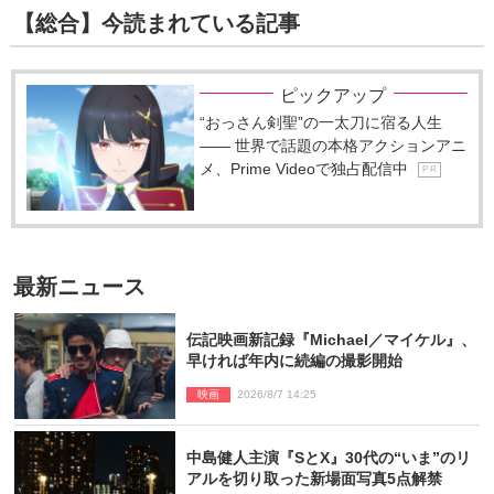
【総合】今読まれている記事
ピックアップ
“おっさん剣聖”の一太刀に宿る人生
―― 世界で話題の本格アクションアニ
メ、Prime Videoで独占配信中
P R
最新ニュース
伝記映画新記録『Michael／マイケル』、
早ければ年内に続編の撮影開始
映画
2026/8/7 14:25
中島健人主演『SとX』30代の“いま”のリ
アルを切り取った新場面写真5点解禁