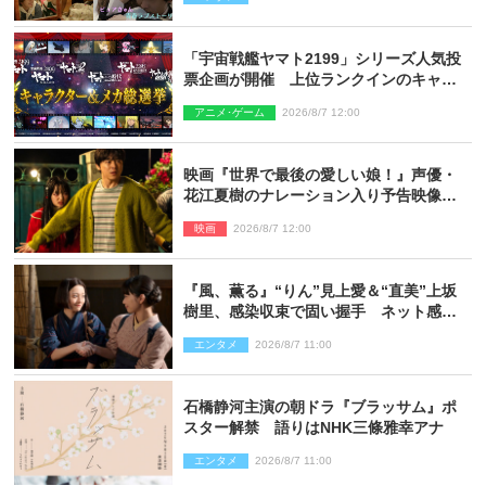
「宇宙戦艦ヤマト2199」シリーズ人気投
票企画が開催 上位ランクインのキャラ
クター＆メカは新規描き下ろしイラスト
アニメ･ゲーム
2026/8/7 12:00
を制作
映画『世界で最後の愛しい娘！』声優・
花江夏樹のナレーション入り予告映像解
禁「あふれ出る温かさに涙が止まらな
映画
2026/8/7 12:00
い！」
『風、薫る』“りん”見上愛＆“直美”上坂
樹里、感染収束で固い握手 ネット感動
「このバディは最強」「アツい」
エンタメ
2026/8/7 11:00
石橋静河主演の朝ドラ『ブラッサム』ポ
スター解禁 語りはNHK三條雅幸アナ
エンタメ
2026/8/7 11:00