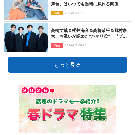
舞台」はいつでも当時に戻れる関係「や
っぱり他の方たちとは違います」
演劇
2026/8/7 07:00
高橋文哉＆櫻井海音＆高橋恭平＆野村康
太、お互いが認めた“ハマり役” 『ブル
ーロック』で築いた最高のチームワーク
映画
2026/8/7 06:30
もっと見る