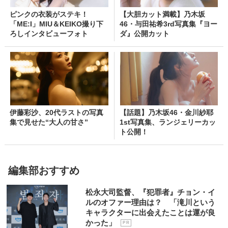
ピンクの衣装がステキ！
【大胆カット満載】乃木坂
「ME:I」MIU＆KEIKO撮り下
46・与田祐希3rd写真集『ヨー
ろしインタビューフォト
ダ』公開カット
伊藤彩沙、20代ラストの写真
【話題】乃木坂46・金川紗耶
集で見せた“大人の甘さ”
1st写真集、ランジェリーカッ
ト公開！
編集部おすすめ
松永大司監督、『犯罪者』チョン・イ
ルのオファー理由は？ 「滝川という
キャラクターに出会えたことは運が良
かった」
P R