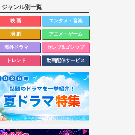
ジャンル別一覧
映画
エンタメ・音楽
演劇
アニメ・ゲーム
海外ドラマ
セレブ&ゴシップ
トレンド
動画配信サービス