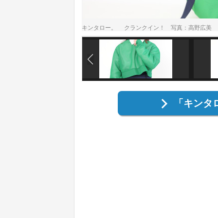
キンタロー。 クランクイン！ 写真：高野広美
「キンタ