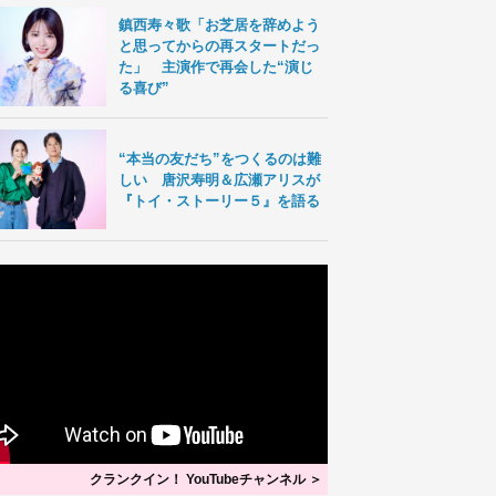
鎮西寿々歌「お芝居を辞めよう
と思ってからの再スタートだっ
た」 主演作で再会した“演じ
る喜び”
“本当の友だち”をつくるのは難
しい 唐沢寿明＆広瀬アリスが
『トイ・ストーリー５』を語る
クランクイン！ YouTubeチャンネル ＞