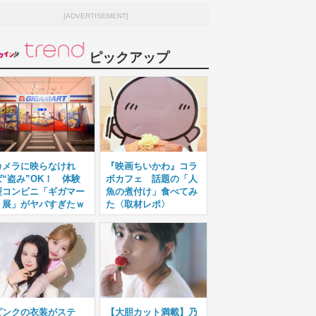
[ADVERTISEMENT]
ピックアップ
カメラに映らなけれ
『映画ちいかわ』コラ
ば“盗み”OK！ 体験
ボカフェ 話題の「人
型コンビニ「ギガマー
魚の煮付け」食べてみ
ト展」がヤバすぎたｗ
た〈取材レポ〉
ピンクの衣装がステ
【大胆カット満載】乃