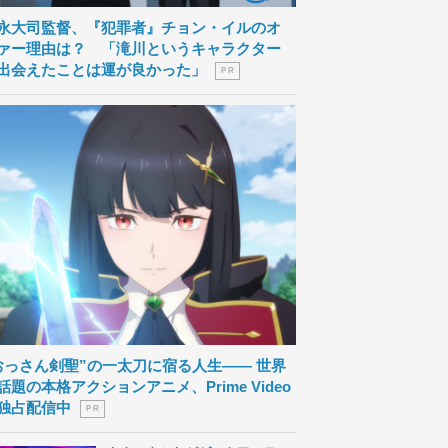
永大司監督、『犯罪者』チョン・イルのオ
ァー理由は？ 「滝川というキャラクター
出会えたことは運が良かった」
P R
おっさん剣聖”の一太刀に宿る人生―― 世界
話題の本格アクションアニメ、Prime Video
独占配信中
P R