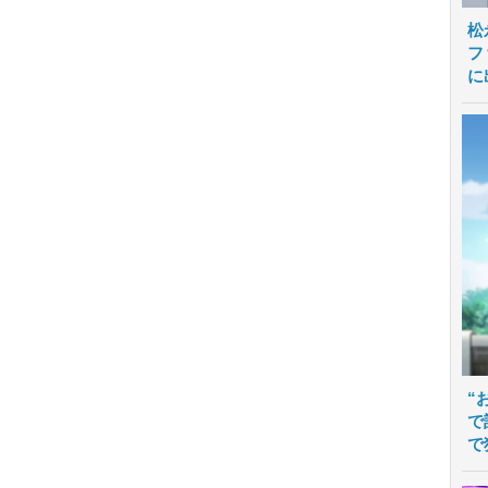
松
フ
に
“
で
で