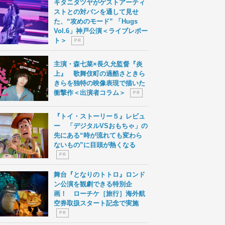
キタニタツヤがゲストアーティ
ストとの対バンを通して見せ
た、“攻めのモード” 「Hugs
Vol.6」神戸公演＜ライブレポー
ト＞
P R
主演・森七菜×長久允監督『炎
上』 歌舞伎町の過酷さときら
きらを独特の映像表現で描いた
衝撃作＜出演者コラム＞
P R
『トイ・ストーリー５』レビュ
ー 「デジタルVSおもちゃ」の
先にある“時が流れても変わら
ないもの”に目頭が熱くなる
P R
舞台『となりのトトロ』ロンド
ン公演を観劇できる特別企
画！ ローチケ［旅行］海外航
空券取扱スタート記念で実施
P R