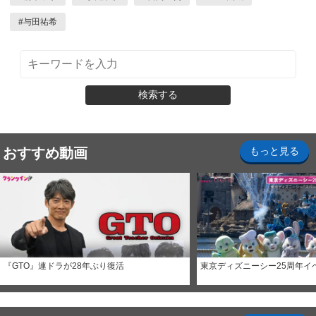
#
与田祐希
検索する
おすすめ動画
もっと見る
『GTO』連ドラが28年ぶり復活
東京ディズニーシー25周年イ