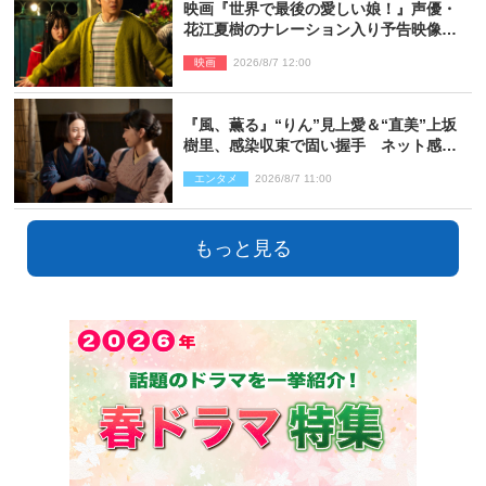
映画『世界で最後の愛しい娘！』声優・
花江夏樹のナレーション入り予告映像解
禁「あふれ出る温かさに涙が止まらな
映画
2026/8/7 12:00
い！」
『風、薫る』“りん”見上愛＆“直美”上坂
樹里、感染収束で固い握手 ネット感動
「このバディは最強」「アツい」
エンタメ
2026/8/7 11:00
もっと見る