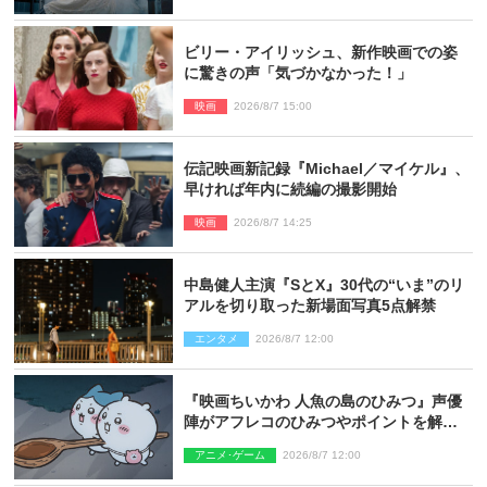
ビリー・アイリッシュ、新作映画での姿
に驚きの声「気づかなかった！」
映画
2026/8/7 15:00
伝記映画新記録『Michael／マイケル』、
早ければ年内に続編の撮影開始
映画
2026/8/7 14:25
中島健人主演『SとX』30代の“いま”のリ
アルを切り取った新場面写真5点解禁
エンタメ
2026/8/7 12:00
『映画ちいかわ 人魚の島のひみつ』声優
陣がアフレコのひみつやポイントを解
説！ 新カットも到着
アニメ･ゲーム
2026/8/7 12:00