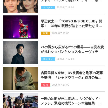
ントリーハウスで結婚パーティー 結婚
指輪を身に着けたトムも初キャッチ
エンタメ
2026/8/7 17:00
早乙女太一『TOKYO INSIDE CLUB』開
幕！ 30年の芸歴が詰まった新たな世界
観
演劇
2026/8/7 17:00
24の調から広がる2つの世界――吉見友貴
が挑むショパンとショスタコーヴィチ
エンタメ
2026/8/7 17:00
吉岡里帆＆奈緒、DV被害者と刑事の葛藤
を熱演 『シャドウワーク』迫真の新場
面写真公開
映画
2026/8/7 17:00
一瞬の油断が死に直結…『バグダッド・
メッシ』緊迫の検問シーン本編解禁 監
督メッセージも到着