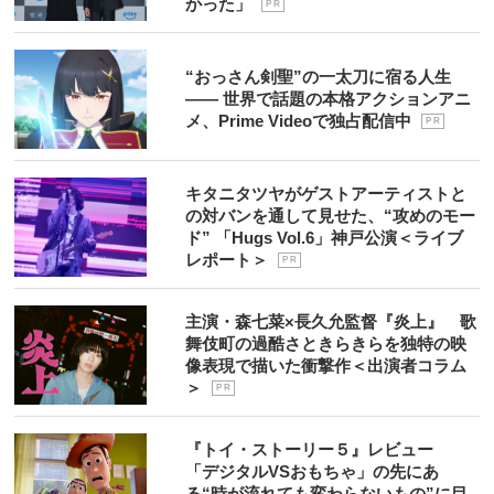
かった」
P R
“おっさん剣聖”の一太刀に宿る人生
―― 世界で話題の本格アクションアニ
メ、Prime Videoで独占配信中
P R
キタニタツヤがゲストアーティストと
の対バンを通して見せた、“攻めのモー
ド” 「Hugs Vol.6」神戸公演＜ライブ
レポート＞
P R
主演・森七菜×長久允監督『炎上』 歌
舞伎町の過酷さときらきらを独特の映
像表現で描いた衝撃作＜出演者コラム
＞
P R
『トイ・ストーリー５』レビュー
「デジタルVSおもちゃ」の先にあ
る“時が流れても変わらないもの”に目