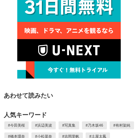
あわせて読みたい
人気キーワード
#
今田美桜
#
浜辺美波
#
写真集
#
乃木坂46
#
有村架純
#
橋本環奈
#
小松菜奈
#
吉岡里帆
#
土屋太鳳