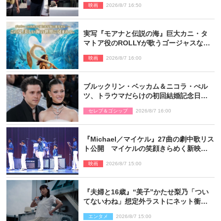
映画
2026/8/7 16:50
実写『モアナと伝説の海』巨大カニ・タ
マトア役のROLLYが歌うゴージャスな劇
中歌「シャイニー」本編映像解禁
映画
2026/8/7 16:00
ブルックリン・ベッカム＆ニコラ・ぺル
ツ、トラウマだらけの初回結婚記念日は
もう祝わない
セレブ＆ゴシップ
2026/8/7 16:00
『Michael／マイケル』27曲の劇中歌リス
ト公開 マイケルの笑顔きらめく新映像
も
映画
2026/8/7 15:00
『夫婦と16歳』“美子”かたせ梨乃「つい
てないわね」想定外ラストにネット衝撃
「ヤバすぎ…」「怖えぇ」（ネタバレあ
エンタメ
2026/8/7 15:00
り）