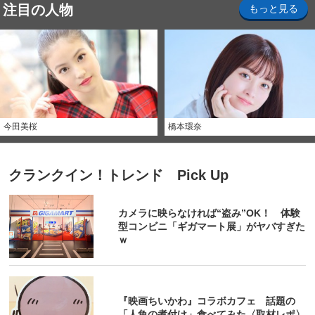
注目の人物
もっと見る
今田美桜
橋本環奈
クランクイン！トレンド Pick Up
カメラに映らなければ“盗み”OK！ 体験
型コンビニ「ギガマート展」がヤバすぎた
ｗ
『映画ちいかわ』コラボカフェ 話題の
「人魚の煮付け」食べてみた〈取材レポ〉