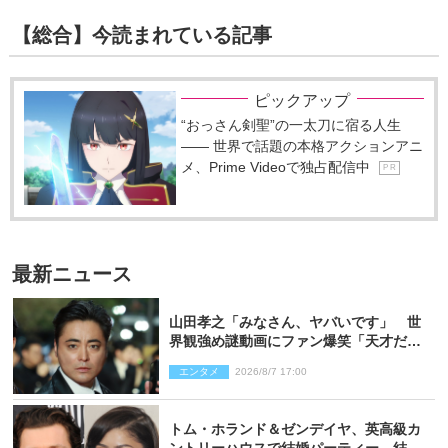
【総合】今読まれている記事
ピックアップ
“おっさん剣聖”の一太刀に宿る人生
―― 世界で話題の本格アクションアニ
メ、Prime Videoで独占配信中
P R
最新ニュース
山田孝之「みなさん、ヤバいです」 世
界観強め謎動画にファン爆笑「天才だ
わ」
エンタメ
2026/8/7 17:00
トム・ホランド＆ゼンデイヤ、英高級カ