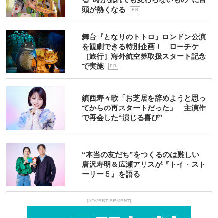
頭が熱くなる
P R
舞台『となりのトトロ』ロンドン公演
を観劇できる特別企画！ ローチケ
［旅行］海外航空券取扱スタート記念
で実施
P R
鎮西寿々歌「お芝居を辞めようと思っ
てからの再スタートだった」 主演作
で再会した“演じる喜び”
“本当の友だち”をつくるのは難しい
唐沢寿明＆広瀬アリスが『トイ・スト
ーリー５』を語る
[ADVERTISEMENT]