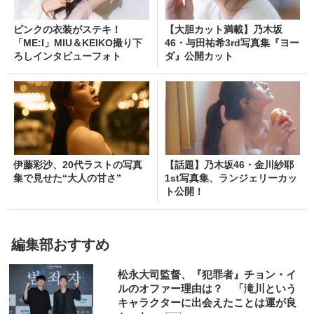
ピンクの衣装がステキ！
【大胆カット満載】乃木坂
「ME:I」MIU＆KEIKO撮り下
46・与田祐希3rd写真集『ヨー
ろしインタビューフォト
ダ』公開カット
伊藤彩沙、20代ラストの写真
【話題】乃木坂46・金川紗耶
集で見せた“大人の甘さ”
1st写真集、ランジェリーカッ
ト公開！
編集部おすすめ
松永大司監督、『犯罪者』チョン・イ
ルのオファー理由は？ 「滝川という
キャラクターに出会えたことは運が良