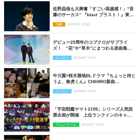
佐野晶哉も大興奮「すごい高揚感！」“音
爆のサーカス” 『blast ブラスト！』東京
公演が開幕！
演劇
2026/8/7 12:00
デビュー25周年のコブクロがサプライ
ズ！ “花”や“草木”にまつわる楽曲集め
た新コンセプトアルバムを“花の日”に配
エンタメ
2026/8/7 12:00
信リリース
中川翼×桜木雅哉BLドラマ『ちょっと待と
うよ、春虎くん』CHIHIRO新曲
「Honeyy」がED主題歌に決定！
エンタメ
2026/8/7 12:00
「宇宙戦艦ヤマト2199」シリーズ人気投
票企画が開催 上位ランクインのキャラ
クター＆メカは新規描き下ろしイラスト
アニメ･ゲーム
2026/8/7 12:00
を制作