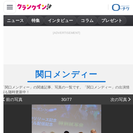
ニュース
特集
インタビュー
コラム
プレゼント
[ADVERTISEMENT]
関口メンディー
「関口メンディー」の関連記事、写真の一覧です。「関口メンディー」の出演情
報も随時更新中！
前の写真
30/77
次の写真