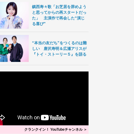
鎮西寿々歌「お芝居を辞めよう
と思ってからの再スタートだっ
た」 主演作で再会した“演じ
る喜び”
“本当の友だち”をつくるのは難
しい 唐沢寿明＆広瀬アリスが
『トイ・ストーリー５』を語る
クランクイン！ YouTubeチャンネル ＞