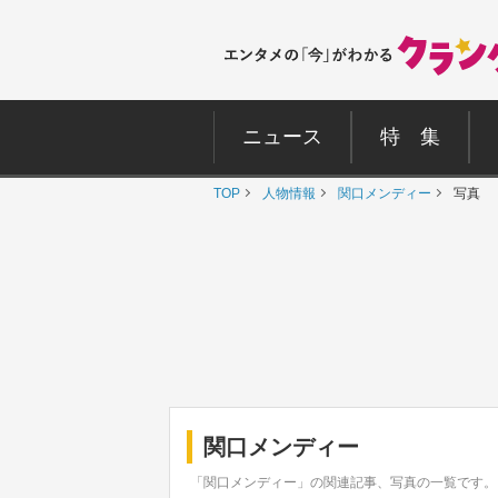
ニュース
特 集
TOP
人物情報
関口メンディー
写真
関口メンディー
「関口メンディー」の関連記事、写真の一覧です。