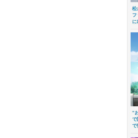
松
フ
に
“
で
で