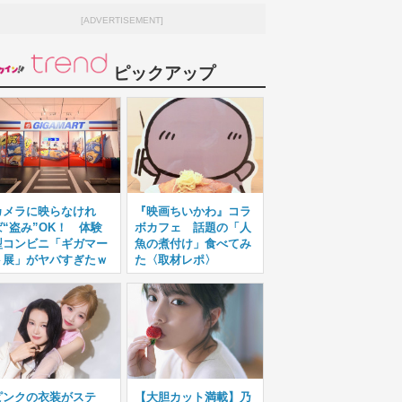
[ADVERTISEMENT]
ピックアップ
カメラに映らなけれ
『映画ちいかわ』コラ
ば“盗み”OK！ 体験
ボカフェ 話題の「人
型コンビニ「ギガマー
魚の煮付け」食べてみ
ト展」がヤバすぎたｗ
た〈取材レポ〉
ピンクの衣装がステ
【大胆カット満載】乃