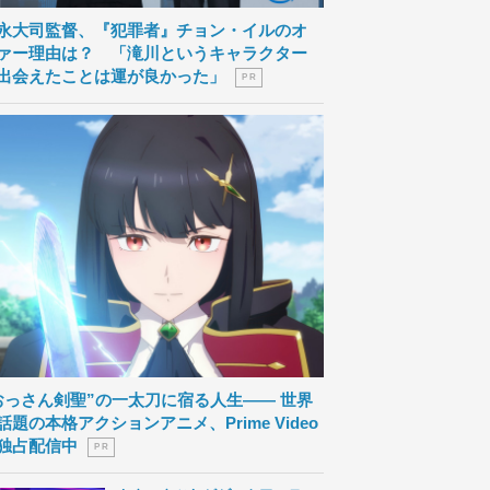
永大司監督、『犯罪者』チョン・イルのオ
ァー理由は？ 「滝川というキャラクター
出会えたことは運が良かった」
P R
おっさん剣聖”の一太刀に宿る人生―― 世界
話題の本格アクションアニメ、Prime Video
独占配信中
P R