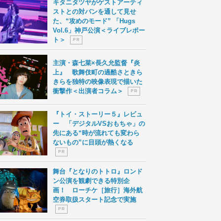
キタニタツヤがゲストアーティ
ストとの対バンを通して見せ
た、“攻めのモード” 「Hugs
Vol.6」神戸公演＜ライブレポー
ト＞
P R
主演・森七菜×長久允監督『炎
上』 歌舞伎町の過酷さときら
きらを独特の映像表現で描いた
衝撃作＜出演者コラム＞
P R
『トイ・ストーリー５』レビュ
ー 「デジタルVSおもちゃ」の
先にある“時が流れても変わら
ないもの”に目頭が熱くなる
P R
舞台『となりのトトロ』ロンド
ン公演を観劇できる特別企
画！ ローチケ［旅行］海外航
空券取扱スタート記念で実施
P R