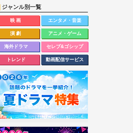
ジャンル別一覧
映画
エンタメ・音楽
演劇
アニメ・ゲーム
海外ドラマ
セレブ&ゴシップ
トレンド
動画配信サービス