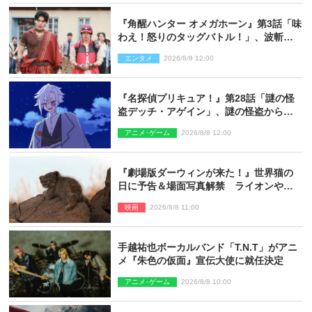
『角醒ハンター オメガホーン』第3話「味
わえ！怒りのタッグバトル！」、波斬の
ギリコがハンターバトルを挑んできた！
エンタメ
2026/8/8 12:00
『名探偵プリキュア！』第28話「謎の怪
盗デッチ・アゲイン」、謎の怪盗から不
思議な予告状が届く
アニメ･ゲーム
2026/8/8 12:00
『劇場版ダーウィンが来た！』世界猫の
日に予告＆場面写真解禁 ライオンやマ
ヌルネコの赤ちゃんが大集合
映画
2026/8/8 11:00
手越祐也ボーカルバンド「T.N.T」がアニ
メ『朱色の仮面』宣伝大使に就任決定
アニメ･ゲーム
2026/8/8 10:00