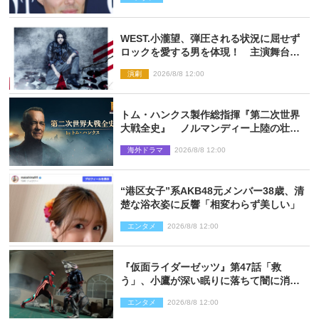
WEST.小瀧望、弾圧される状況に屈せず
ロックを愛する男を体現！ 主演舞台
『ロックンロール』ビジュアル解禁
演劇
2026/8/8 12:00
トム・ハンクス製作総指揮『第二次世界
大戦全史』 ノルマンディー上陸の壮絶
な戦場を収めた特別映像解禁
海外ドラマ
2026/8/8 12:00
“港区女子”系AKB48元メンバー38歳、清
楚な浴衣姿に反響「相変わらず美しい」
エンタメ
2026/8/8 12:00
『仮面ライダーゼッツ』第47話「救
う」、小鷹が深い眠りに落ちて闇に消え
る…？
エンタメ
2026/8/8 12:00