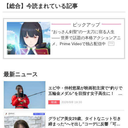
【総合】今読まれている記事
ピックアップ
“おっさん剣聖”の一太刀に宿る人生
―― 世界で話題の本格アクションアニ
メ、Prime Videoで独占配信中
P R
最新ニュース
エビ中・仲村悠菜が映画初主演で“釣りで
五輪金メダル”を目指す女子高生に！ 映
画『つりこまち』今秋公開
映画
2026/8/8 19:30
グラビア美女29歳、タイトなニット引き
締まった“へそ出し”コーデに反響「可愛