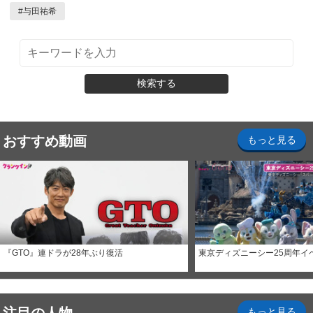
#
与田祐希
検索する
おすすめ動画
もっと見る
『GTO』連ドラが28年ぶり復活
東京ディズニーシー25周年イ
もっと見る