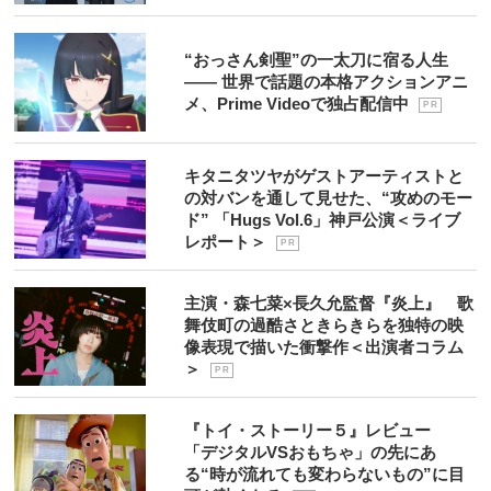
“おっさん剣聖”の一太刀に宿る人生
―― 世界で話題の本格アクションアニ
メ、Prime Videoで独占配信中
P R
キタニタツヤがゲストアーティストと
の対バンを通して見せた、“攻めのモー
ド” 「Hugs Vol.6」神戸公演＜ライブ
レポート＞
P R
主演・森七菜×長久允監督『炎上』 歌
舞伎町の過酷さときらきらを独特の映
像表現で描いた衝撃作＜出演者コラム
＞
P R
『トイ・ストーリー５』レビュー
「デジタルVSおもちゃ」の先にあ
る“時が流れても変わらないもの”に目