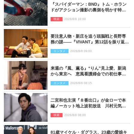
『スパイダーマン：BND』トム・ホラン
ドがアクション撮影の裏側を明かす特別
映像解禁
映画
2026/8/8 10:00
要注意人物・新庄を追う頭脳戦と長野専
務の謎――『VIVANT』第12話を振り返
る！
エンタメ
2026/8/8 09:00
来週の『風、薫る』“りん”見上愛、新潟
から東京へ 恵風看護婦会での初仕事に
向かう
エンタメ
2026/8/8 08:15
二宮和也主演『８番出口』が金ローで本
編ノーカット地上波初放送 川村元気監
督＆二宮コメント到着
映画
2026/8/8 08:00
81歳マイケル・ダグラス、23歳の愛娘キ