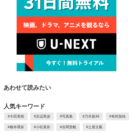
あわせて読みたい
人気キーワード
#
今田美桜
#
浜辺美波
#
写真集
#
乃木坂46
#
有村架純
#
橋本環奈
#
小松菜奈
#
吉岡里帆
#
土屋太鳳