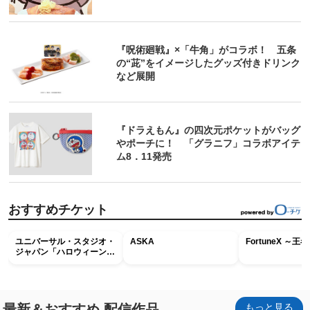
『呪術廻戦』×「牛角」がコラボ！ 五条
の“茈”をイメージしたグッズ付きドリンク
など展開
『ドラえもん』の四次元ポケットがバッグ
やポーチに！ 「グラニフ」コラボアイテ
ム8．11発売
おすすめチケット
ユニバーサル・スタジオ・
ASKA
FortuneX ～
ジャパン「ハロウィーン・
ホラー・ナイト ～オール
ナイト～パス」
最新＆おすすめ 配信作品
もっと見る