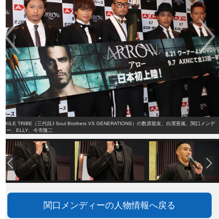
EXILE TRIBE（三代目J Soul Brothers VS GENERATIONS）の数原龍友、白濱亜嵐、関口メンデ
ィー、ELLY、今市隆二
関口メンディーの人物情報へ戻る