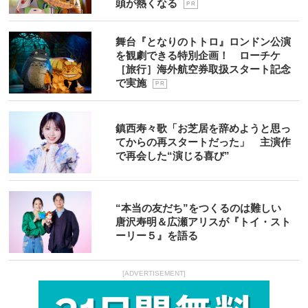
頭が熱くなる
P R
舞台『となりのトトロ』ロンドン公演
を観劇できる特別企画！ ローチケ
［旅行］海外航空券取扱スタート記念
で実施
P R
鎮西寿々歌「お芝居を辞めようと思っ
てからの再スタートだった」 主演作
で再会した“演じる喜び”
“本当の友だち”をつくるのは難しい
唐沢寿明＆広瀬アリスが『トイ・スト
ーリー５』を語る
[ADVERTISEMENT]