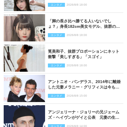
い過ぎる」
エンタメ
2026/8/8 18:00
「脚の長さ比べ勝てる人いないでし
ょ？」身長182cm美女モデル、抜群のプ
ロポーションにネット衝撃
エンタメ
2026/8/8 18:00
筧美和子、抜群プロポーションにネット
衝撃「美しすぎる」「スゴイ」
エンタメ
2026/8/8 18:00
アントニオ・バンデラス、2014年に離婚
した元妻メラニー・グリフィスは今も
「親友の一人」
エンタメ
2026/8/8 15:00
アンジェリーナ・ジョリーの兄ジェーム
ズ・ヘイヴンがゲイと公表 元妻の生配
信で明らかに
エンタメ
2026/8/8 14:00