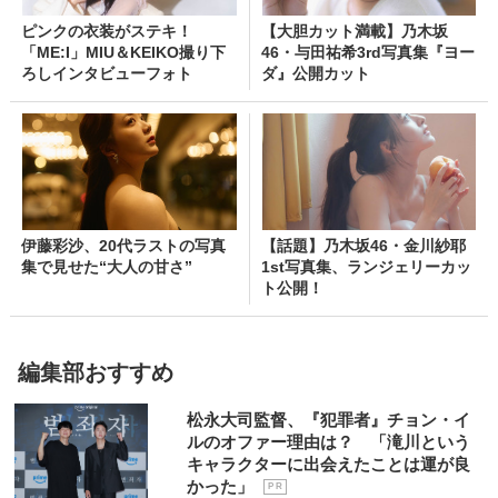
ピンクの衣装がステキ！
【大胆カット満載】乃木坂
「ME:I」MIU＆KEIKO撮り下
46・与田祐希3rd写真集『ヨー
ろしインタビューフォト
ダ』公開カット
伊藤彩沙、20代ラストの写真
【話題】乃木坂46・金川紗耶
集で見せた“大人の甘さ”
1st写真集、ランジェリーカッ
ト公開！
編集部おすすめ
松永大司監督、『犯罪者』チョン・イ
ルのオファー理由は？ 「滝川という
キャラクターに出会えたことは運が良
かった」
P R