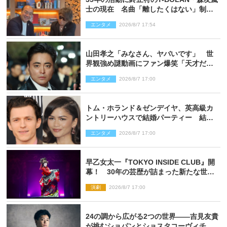
士の現在 名曲「離したくはない」制作
秘話も
エンタメ
2026/8/7 17:54
山田孝之「みなさん、ヤバいです」 世
界観強め謎動画にファン爆笑「天才だ
わ」
エンタメ
2026/8/7 17:00
トム・ホランド＆ゼンデイヤ、英高級カ
ントリーハウスで結婚パーティー 結婚
指輪を身に着けたトムも初キャッチ
エンタメ
2026/8/7 17:00
早乙女太一『TOKYO INSIDE CLUB』開
幕！ 30年の芸歴が詰まった新たな世界
観
演劇
2026/8/7 17:00
24の調から広がる2つの世界――吉見友貴
が挑むショパンとショスタコーヴィチ