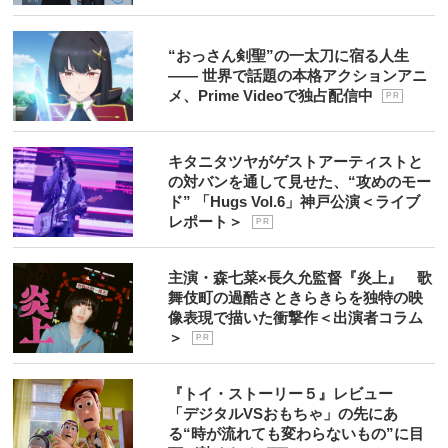
“おっさん剣聖”の一太刀に宿る人生
―― 世界で話題の本格アクションアニ
メ、Prime Videoで独占配信中
P R
キタニタツヤがゲストアーティストと
の対バンを通して見せた、“攻めのモー
ド” 「Hugs Vol.6」神戸公演＜ライブ
レポート＞
P R
主演・森七菜×長久允監督『炎上』 歌
舞伎町の過酷さときらきらを独特の映
像表現で描いた衝撃作＜出演者コラム
＞
P R
『トイ・ストーリー５』レビュー
「デジタルVSおもちゃ」の先にあ
る“時が流れても変わらないもの”に目