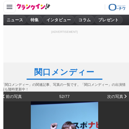
ニュース
特集
インタビュー
コラム
プレゼント
[ADVERTISEMENT]
関口メンディー
「関口メンディー」の関連記事、写真の一覧です。「関口メンディー」の出演情
報も随時更新中！
前の写真
52/77
次の写真