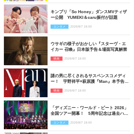
キンプリ「So Honey」ダンスMVティザ
ー公開 YUMEKI＆caru振付が話題
エンタメ
2026/8/7 18:00
ウサギの様子がおかしい『スターヴ・エ
イカー 召喚』日本版予告＆場面写真解禁
映画
2026/8/7 18:00
謎の男に尽くされるサスペンスコメディ
ー！ 宇野祥平×萩原護『Man』本予告＆
新ビジュアル解禁
映画
2026/8/7 18:00
「ディズニー・ワールド・ビート 2026」
全国ツアー開幕！ 5周年記念は過去ハイ
ライト＆クルーズ旅を大満喫！【潜入レ
エンタメ
2026/8/7 18:00
ポート】