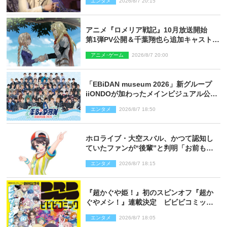
エンタメ
2026/8/7 20:15
アニメ『ロメリア戦記』10月放送開始
第1弾PV公開＆千葉翔也ら追加キャスト4
人を発表
アニメ･ゲーム
2026/8/7 20:00
「EBiDAN museum 2026」新グループ
iiONDOが加わったメインビジュアル公
開！ 開催記念グッズラインナップも
エンタメ
2026/8/7 18:50
ホロライブ・大空スバル、かつて認知し
ていたファンが“後輩”と判明「お前もし
かしてあのときの？」
エンタメ
2026/8/7 18:15
『超かぐや姫！』初のスピンオフ『超か
ぐやメシ！』連載決定 ビビビコミック
創刊で31作品一挙公開
エンタメ
2026/8/7 18:05