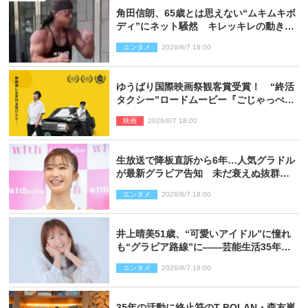
角田信朗、65歳とは思えない“ムキムキボ
ディ”にネット騒然 キレッキレの動きを
披露
エンタメ
2026/8/7 18:00
ゆうばり国際映画祭観客賞受賞！ “終活
タクシー”ロードムービー『ごじゃっぺタ
クシー』10月公開＆予告解禁
映画
2026/8/7 18:00
生放送で降板直訴から6年…人気グラドル
が最新グラビア告知 未だ衰えぬ抜群ス
タイルに反響
エンタメ
2026/8/7 18:00
井上晴美51歳、“可愛いアイドル”に憧れ
も“グラビア路線”に――芸能生活35年を
赤裸々に語る 27年ぶりに写真集発売
エンタメ
2026/8/7 18:00
35年の活動に終止符のT-BOLAN・森友嵐