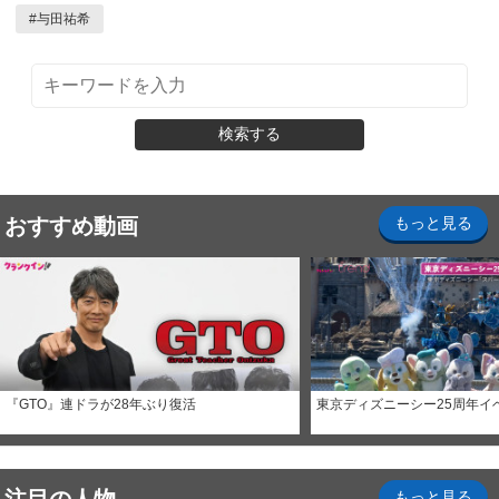
#
与田祐希
検索する
おすすめ動画
もっと見る
『GTO』連ドラが28年ぶり復活
東京ディズニーシー25周年イ
もっと見る