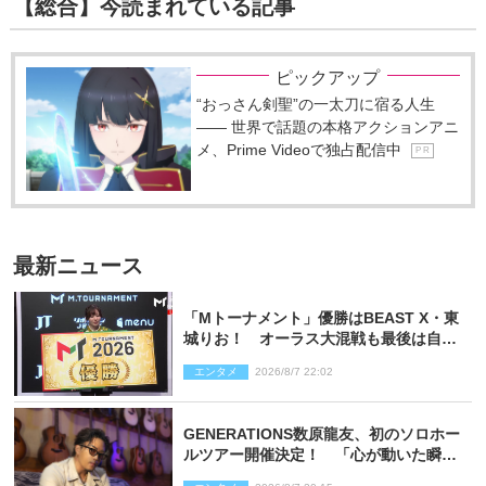
【総合】今読まれている記事
ピックアップ
“おっさん剣聖”の一太刀に宿る人生
―― 世界で話題の本格アクションアニ
メ、Prime Videoで独占配信中
P R
最新ニュース
「Mトーナメント」優勝はBEAST X・東
城りお！ オーラス大混戦も最後は自ら
和了って幕引き
エンタメ
2026/8/7 22:02
GENERATIONS数原龍友、初のソロホー
ルツアー開催決定！ 「心が動いた瞬間
を、音に乗せてお届けできれば」