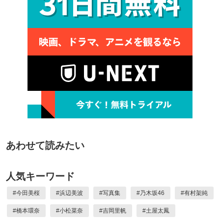
あわせて読みたい
人気キーワード
#
今田美桜
#
浜辺美波
#
写真集
#
乃木坂46
#
有村架純
#
橋本環奈
#
小松菜奈
#
吉岡里帆
#
土屋太鳳