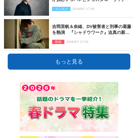
エンタメ
2026/8/7 17:00
吉岡里帆＆奈緒、DV被害者と刑事の葛藤
を熱演 『シャドウワーク』迫真の新場
面写真公開
映画
2026/8/7 17:00
もっと見る