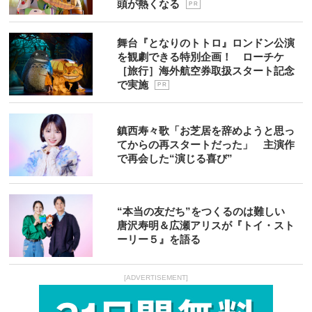
頭が熱くなる
P R
舞台『となりのトトロ』ロンドン公演
を観劇できる特別企画！ ローチケ
［旅行］海外航空券取扱スタート記念
で実施
P R
鎮西寿々歌「お芝居を辞めようと思っ
てからの再スタートだった」 主演作
で再会した“演じる喜び”
“本当の友だち”をつくるのは難しい
唐沢寿明＆広瀬アリスが『トイ・スト
ーリー５』を語る
[ADVERTISEMENT]