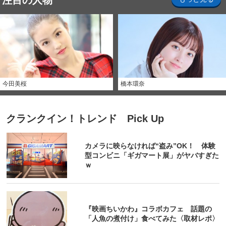
注目の人物
今田美桜
橋本環奈
クランクイン！トレンド Pick Up
カメラに映らなければ“盗み”OK！ 体験
型コンビニ「ギガマート展」がヤバすぎた
ｗ
『映画ちいかわ』コラボカフェ 話題の
「人魚の煮付け」食べてみた〈取材レポ〉