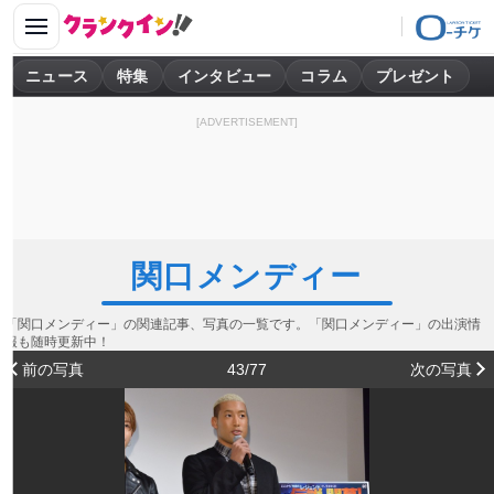
ニュース
特集
インタビュー
コラム
プレゼント
[ADVERTISEMENT]
関口メンディー
「関口メンディー」の関連記事、写真の一覧です。「関口メンディー」の出演情
報も随時更新中！
前の写真
43/77
次の写真