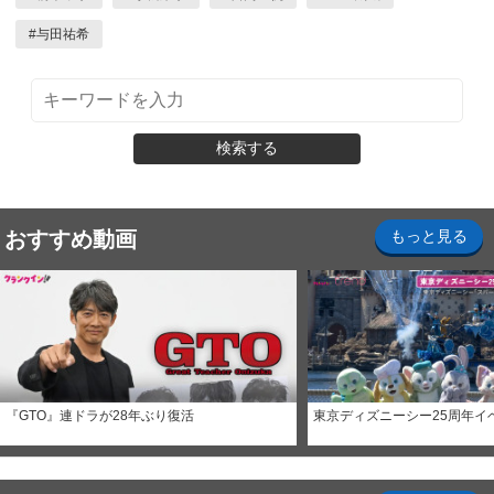
#
与田祐希
検索する
おすすめ動画
もっと見る
『GTO』連ドラが28年ぶり復活
東京ディズニーシー25周年イ