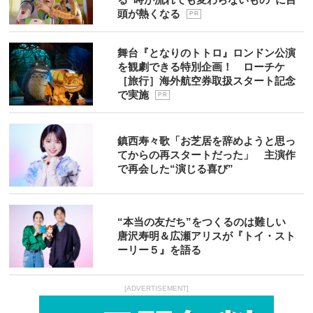
頭が熱くなる
P R
舞台『となりのトトロ』ロンドン公演
を観劇できる特別企画！ ローチケ
［旅行］海外航空券取扱スタート記念
で実施
P R
鎮西寿々歌「お芝居を辞めようと思っ
てからの再スタートだった」 主演作
で再会した“演じる喜び”
“本当の友だち”をつくるのは難しい
唐沢寿明＆広瀬アリスが『トイ・スト
ーリー５』を語る
[ADVERTISEMENT]