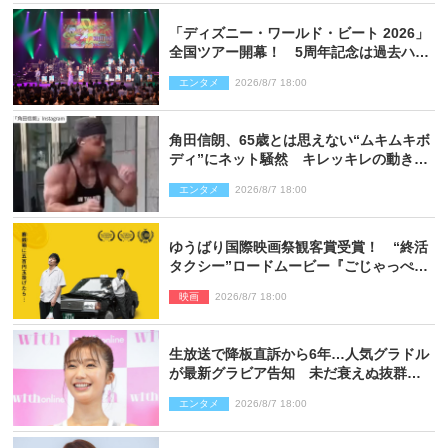
「ディズニー・ワールド・ビート 2026」
全国ツアー開幕！ 5周年記念は過去ハイ
ライト＆クルーズ旅を大満喫！【潜入レ
エンタメ
2026/8/7 18:00
ポート】
角田信朗、65歳とは思えない“ムキムキボ
ディ”にネット騒然 キレッキレの動きを
披露
エンタメ
2026/8/7 18:00
ゆうばり国際映画祭観客賞受賞！ “終活
タクシー”ロードムービー『ごじゃっぺタ
クシー』10月公開＆予告解禁
映画
2026/8/7 18:00
生放送で降板直訴から6年…人気グラドル
が最新グラビア告知 未だ衰えぬ抜群ス
タイルに反響
エンタメ
2026/8/7 18:00