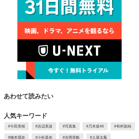
あわせて読みたい
人気キーワード
#
今田美桜
#
浜辺美波
#
写真集
#
乃木坂46
#
有村架純
#
橋本環奈
#
小松菜奈
#
吉岡里帆
#
土屋太鳳