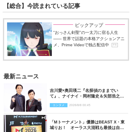
【総合】今読まれている記事
ピックアップ
“おっさん剣聖”の一太刀に宿る人生
―― 世界で話題の本格アクションアニ
メ、Prime Videoで独占配信中
P R
最新ニュース
吉川愛×奥田瑛二『名探偵のままでい
て』、ナイナイ・岡村隆史＆矢部浩之の
ゲスト出演が決定！
エンタメ
2026/8/8 00:45
「Mトーナメント」優勝はBEAST X・東
城りお！ オーラス大混戦も最後は自ら