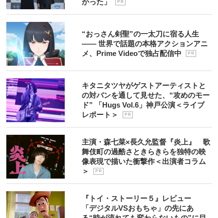
かった」
P R
“おっさん剣聖”の一太刀に宿る人生
―― 世界で話題の本格アクションアニ
メ、Prime Videoで独占配信中
P R
キタニタツヤがゲストアーティストと
の対バンを通して見せた、“攻めのモー
ド” 「Hugs Vol.6」神戸公演＜ライブ
レポート＞
P R
主演・森七菜×長久允監督『炎上』 歌
舞伎町の過酷さときらきらを独特の映
像表現で描いた衝撃作＜出演者コラム
＞
P R
『トイ・ストーリー５』レビュー
「デジタルVSおもちゃ」の先にあ
る“時が流れても変わらないもの”に目