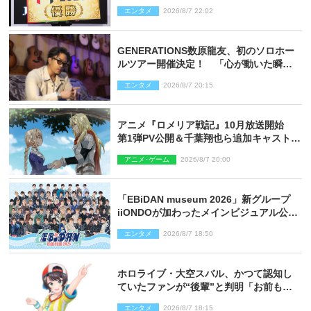
和了って幕引き
エンタメ
2026/8/7 22:02
GENERATIONS数原龍友、初のソロホー
ルツアー開催決定！ 「心が動いた瞬間
を、音に乗せてお届けできれば」
エンタメ
2026/8/7 20:15
アニメ『ロメリア戦記』10月放送開始
第1弾PV公開＆千葉翔也ら追加キャスト4
人を発表
アニメ･ゲーム
2026/8/7 20:00
「EBiDAN museum 2026」新グループ
iiONDOが加わったメインビジュアル公
開！ 開催記念グッズラインナップも
エンタメ
2026/8/7 18:50
ホロライブ・大空スバル、かつて認知し
ていたファンが“後輩”と判明「お前もし
かしてあのときの？」
エンタメ
2026/8/7 18:15