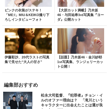
ピンクの衣装がステキ！
【大胆カット満載】乃木坂
「ME:I」MIU＆KEIKO撮り下
46・与田祐希3rd写真集『ヨー
ろしインタビューフォト
ダ』公開カット
伊藤彩沙、20代ラストの写真
【話題】乃木坂46・金川紗耶
集で見せた“大人の甘さ”
1st写真集、ランジェリーカッ
ト公開！
編集部おすすめ
松永大司監督、『犯罪者』チョン・イ
ルのオファー理由は？ 「滝川という
キャラクターに出会えたことは運が良