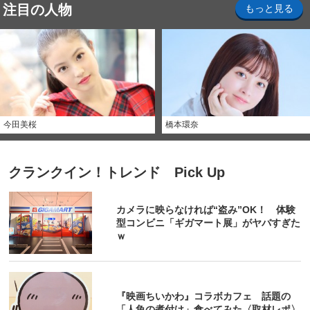
注目の人物
もっと見る
今田美桜
橋本環奈
クランクイン！トレンド Pick Up
カメラに映らなければ“盗み”OK！ 体験
型コンビニ「ギガマート展」がヤバすぎた
ｗ
『映画ちいかわ』コラボカフェ 話題の
「人魚の煮付け」食べてみた〈取材レポ〉