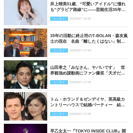
井上晴美51歳、“可愛いアイドル”に憧れ
も“グラビア路線”に――芸能生活35年を
赤裸々に語る 27年ぶりに写真集発売
エンタメ
2026/8/7 18:00
35年の活動に終止符のT-BOLAN・森友嵐
士の現在 名曲「離したくはない」制作
秘話も
エンタメ
2026/8/7 17:54
山田孝之「みなさん、ヤバいです」 世
界観強め謎動画にファン爆笑「天才だ
わ」
エンタメ
2026/8/7 17:00
トム・ホランド＆ゼンデイヤ、英高級カ
ントリーハウスで結婚パーティー 結婚
指輪を身に着けたトムも初キャッチ
エンタメ
2026/8/7 17:00
早乙女太一『TOKYO INSIDE CLUB』開