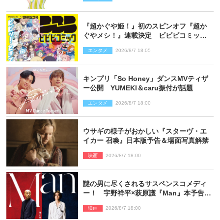
『超かぐや姫！』初のスピンオフ『超か
ぐやメシ！』連載決定 ビビビコミック
創刊で31作品一挙公開
エンタメ
2026/8/7 18:05
キンプリ「So Honey」ダンスMVティザ
ー公開 YUMEKI＆caru振付が話題
エンタメ
2026/8/7 18:00
ウサギの様子がおかしい『スターヴ・エ
イカー 召喚』日本版予告＆場面写真解禁
映画
2026/8/7 18:00
謎の男に尽くされるサスペンスコメディ
ー！ 宇野祥平×萩原護『Man』本予告＆
新ビジュアル解禁
映画
2026/8/7 18:00