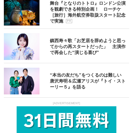
舞台『となりのトトロ』ロンドン公演
を観劇できる特別企画！ ローチケ
［旅行］海外航空券取扱スタート記念
で実施
P R
鎮西寿々歌「お芝居を辞めようと思っ
てからの再スタートだった」 主演作
で再会した“演じる喜び”
“本当の友だち”をつくるのは難しい
唐沢寿明＆広瀬アリスが『トイ・スト
ーリー５』を語る
[ADVERTISEMENT]