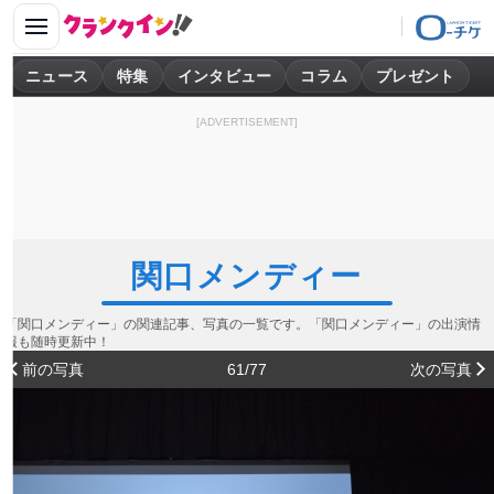
ニュース
特集
インタビュー
コラム
プレゼント
[ADVERTISEMENT]
関口メンディー
「関口メンディー」の関連記事、写真の一覧です。「関口メンディー」の出演情
報も随時更新中！
前の写真
61/77
次の写真