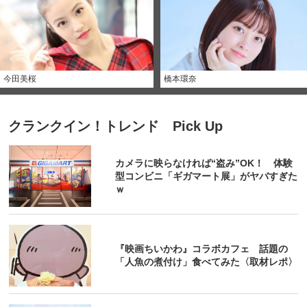
今田美桜
橋本環奈
クランクイン！トレンド Pick Up
カメラに映らなければ“盗み”OK！ 体験
型コンビニ「ギガマート展」がヤバすぎた
ｗ
『映画ちいかわ』コラボカフェ 話題の
「人魚の煮付け」食べてみた〈取材レポ〉