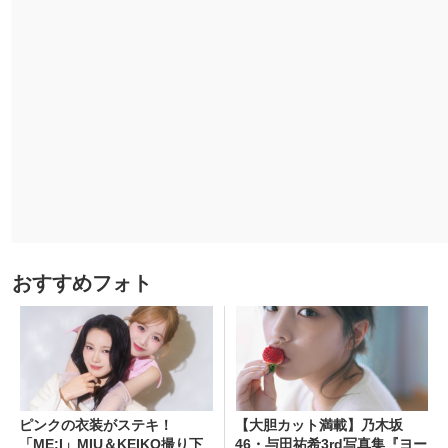
おすすめフォト
ピンクの衣装がステキ！
【大胆カット満載】乃木坂
「ME:I」MIU＆KEIKO撮り下
46・与田祐希3rd写真集『ヨー