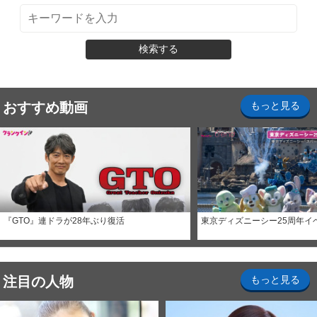
検索する
おすすめ動画
もっと見る
『GTO』連ドラが28年ぶり復活
東京ディズニーシー25周年イ
注目の人物
もっと見る