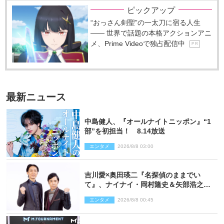
ピックアップ
“おっさん剣聖”の一太刀に宿る人生
―― 世界で話題の本格アクションアニ
メ、Prime Videoで独占配信中
P R
最新ニュース
中島健人、『オールナイトニッポン』“1
部”を初担当！ 8.14放送
エンタメ
2026/8/8 03:00
吉川愛×奥田瑛二『名探偵のままでい
て』、ナイナイ・岡村隆史＆矢部浩之の
ゲスト出演が決定！
エンタメ
2026/8/8 00:45