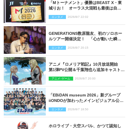
「Mトーナメント」優勝はBEAST X・東
城りお！ オーラス大混戦も最後は自ら
和了って幕引き
エンタメ
2026/8/7 22:02
GENERATIONS数原龍友、初のソロホー
ルツアー開催決定！ 「心が動いた瞬間
を、音に乗せてお届けできれば」
エンタメ
2026/8/7 20:15
アニメ『ロメリア戦記』10月放送開始
第1弾PV公開＆千葉翔也ら追加キャスト4
人を発表
アニメ･ゲーム
2026/8/7 20:00
「EBiDAN museum 2026」新グループ
iiONDOが加わったメインビジュアル公
開！ 開催記念グッズラインナップも
エンタメ
2026/8/7 18:50
ホロライブ・大空スバル、かつて認知し