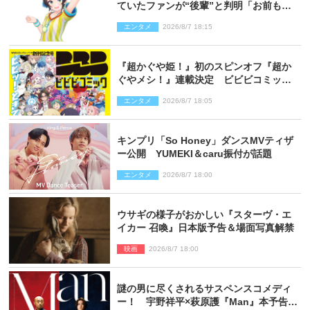
ていたファンが“後輩”と判明「お前もし
かしてあのときの？」
エンタメ
2026/8/7 18:15
『超かぐや姫！』初のスピンオフ『超か
ぐやメシ！』連載決定 ビビビコミック
創刊で31作品一挙公開
エンタメ
2026/8/7 18:05
キンプリ「So Honey」ダンスMVティザ
ー公開 YUMEKI＆caru振付が話題
エンタメ
2026/8/7 18:00
ウサギの様子がおかしい『スターヴ・エ
イカー 召喚』日本版予告＆場面写真解禁
映画
2026/8/7 18:00
謎の男に尽くされるサスペンスコメディ
ー！ 宇野祥平×萩原護『Man』本予告＆