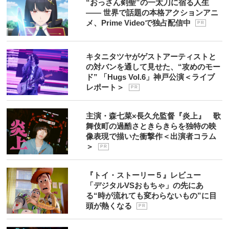
“おっさん剣聖”の一太刀に宿る人生
―― 世界で話題の本格アクションアニ
メ、Prime Videoで独占配信中
P R
キタニタツヤがゲストアーティストと
の対バンを通して見せた、“攻めのモー
ド” 「Hugs Vol.6」神戸公演＜ライブ
レポート＞
P R
主演・森七菜×長久允監督『炎上』 歌
舞伎町の過酷さときらきらを独特の映
像表現で描いた衝撃作＜出演者コラム
＞
P R
『トイ・ストーリー５』レビュー
「デジタルVSおもちゃ」の先にあ
る“時が流れても変わらないもの”に目
頭が熱くなる
P R