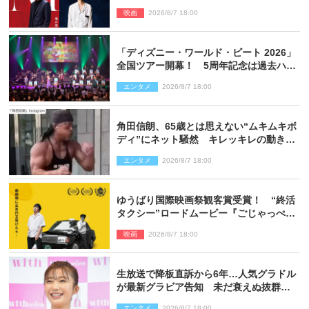
新ビジュアル解禁
映画
2026/8/7 18:00
「ディズニー・ワールド・ビート 2026」
全国ツアー開幕！ 5周年記念は過去ハイ
ライト＆クルーズ旅を大満喫！【潜入レ
エンタメ
2026/8/7 18:00
ポート】
角田信朗、65歳とは思えない“ムキムキボ
ディ”にネット騒然 キレッキレの動きを
披露
エンタメ
2026/8/7 18:00
ゆうばり国際映画祭観客賞受賞！ “終活
タクシー”ロードムービー『ごじゃっぺタ
クシー』10月公開＆予告解禁
映画
2026/8/7 18:00
生放送で降板直訴から6年…人気グラドル
が最新グラビア告知 未だ衰えぬ抜群ス
タイルに反響
エンタメ
2026/8/7 18:00