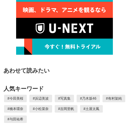
あわせて読みたい
人気キーワード
#
今田美桜
#
浜辺美波
#
写真集
#
乃木坂46
#
有村架純
#
橋本環奈
#
小松菜奈
#
吉岡里帆
#
土屋太鳳
#
与田祐希