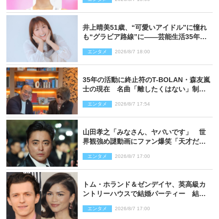
井上晴美51歳、“可愛いアイドル”に憧れ
も“グラビア路線”に――芸能生活35年を
赤裸々に語る 27年ぶりに写真集発売
エンタメ
2026/8/7 18:00
35年の活動に終止符のT-BOLAN・森友嵐
士の現在 名曲「離したくはない」制作
秘話も
エンタメ
2026/8/7 17:54
山田孝之「みなさん、ヤバいです」 世
界観強め謎動画にファン爆笑「天才だ
わ」
エンタメ
2026/8/7 17:00
トム・ホランド＆ゼンデイヤ、英高級カ
ントリーハウスで結婚パーティー 結婚
指輪を身に着けたトムも初キャッチ
エンタメ
2026/8/7 17:00