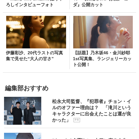
ろしインタビューフォト
ダ』公開カット
伊藤彩沙、20代ラストの写真
【話題】乃木坂46・金川紗耶
集で見せた“大人の甘さ”
1st写真集、ランジェリーカッ
ト公開！
編集部おすすめ
松永大司監督、『犯罪者』チョン・イ
ルのオファー理由は？ 「滝川という
キャラクターに出会えたことは運が良
かった」
P R