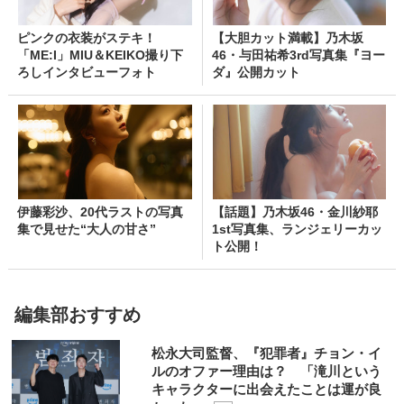
ピンクの衣装がステキ！
【大胆カット満載】乃木坂
「ME:I」MIU＆KEIKO撮り下
46・与田祐希3rd写真集『ヨー
ろしインタビューフォト
ダ』公開カット
伊藤彩沙、20代ラストの写真
【話題】乃木坂46・金川紗耶
集で見せた“大人の甘さ”
1st写真集、ランジェリーカッ
ト公開！
編集部おすすめ
松永大司監督、『犯罪者』チョン・イ
ルのオファー理由は？ 「滝川という
キャラクターに出会えたことは運が良