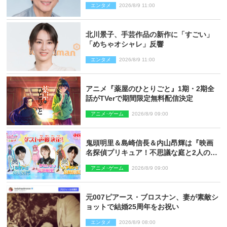
エンタメ
2026/8/9 11:00
北川景子、手芸作品の新作に「すごい」
「めちゃオシャレ」反響
エンタメ
2026/8/9 11:00
アニメ『薬屋のひとりごと』1期・2期全
話がTVerで期間限定無料配信決定
アニメ･ゲーム
2026/8/9 09:00
鬼頭明里＆島崎信長＆内山昂輝は『映画
名探偵プリキュア！不思議な庭と2人の秘
密』ゲスト声優に決定
アニメ･ゲーム
2026/8/9 09:00
元007ピアース・ブロスナン、妻が素敵シ
ョットで結婚25周年をお祝い
エンタメ
2026/8/9 08:00