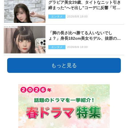
グラビア美女29歳、タイトなニット引き
締まった“へそ出し”コーデに反響「可愛
い過ぎる」
エンタメ
2026/8/8 18:00
「脚の長さ比べ勝てる人いないでし
ょ？」身長182cm美女モデル、抜群のプ
ロポーションにネット衝撃
エンタメ
2026/8/8 18:00
もっと見る