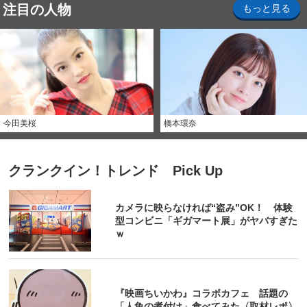
注目の人物
もっと見る
今田美桜
橋本環奈
クランクイン！トレンド Pick Up
カメラに映らなければ“盗み”OK！ 体験
型コンビニ「ギガマート展」がヤバすぎた
ｗ
『映画ちいかわ』コラボカフェ 話題の
「人魚の煮付け」食べてみた〈取材レポ〉