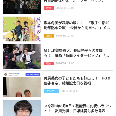
舞台挨拶ないよ！」『ブルーロック』自
由すぎるイベントレポート
映画
2026/8/9 12:05
坂本冬美が武家の娘に！ 『歌手生活40
周年記念公演 ～今日から明日へ～』メイ
ンビジュアル公開
演劇
2026/8/9 12:00
M！LK曽野舜太、長田光平らの笑顔
も！ 映画『仮面ライダーゼッツ』『超
宇宙刑事ギャバン インフィニティ』オフ
映画
2026/8/9 12:00
ショット到着
美男美女の子どもたちも顔出し！ HG＆
住谷杏奈、結婚記念日を祝福
エンタメ
2026/8/9 11:30
＜令和8年8月8日＞芸能界にお祝いラッシ
ュ！ 及川光博、戸塚純貴ら多数発表結
婚