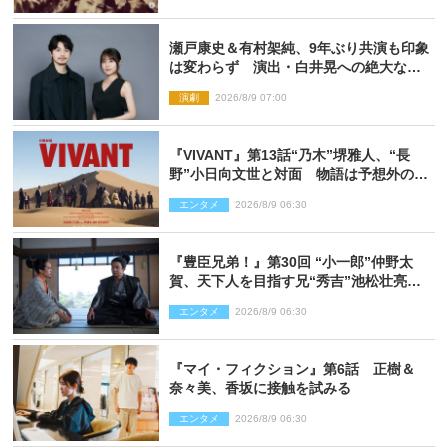
瀬戸康史＆有村架純、9年ぶり共演も印象
は変わらず 演出・白井晃への絶大なる
信頼を胸に舞台『キュー』に挑む
演劇
2026/8/9 07:00
『VIVANT』第13話“乃木”堺雅人、“長
野”小日向文世と対面 物語は予想外の展
開へ
エンタメ
2026/8/9 06:30
『豊臣兄弟！』第30回 “小一郎”仲野太
賀、天下人を目指す兄“秀吉”池松壮亮
と“清須会議”へ
エンタメ
2026/8/9 06:30
『マイ・フィクション』第6話 正樹＆
奈々美、香坂に接触を試みる
エンタメ
2026/8/9 06:30