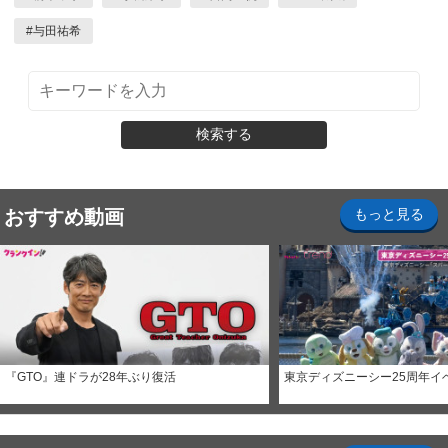
#
与田祐希
検索する
おすすめ動画
もっと見る
『GTO』連ドラが28年ぶり復活
東京ディズニーシー25周年イ