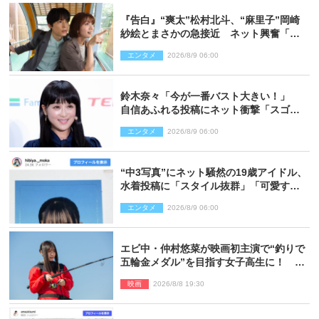
『告白』“爽太”松村北斗、“麻里子”岡崎
紗絵とまさかの急接近 ネット興奮「そ
の反応は」「いいの!?」（ネタバレあ
エンタメ
2026/8/9 06:00
り）
鈴木奈々「今が一番バスト大きい！」
自信あふれる投稿にネット衝撃「スゴ
イ」「写真集を出して欲しい」
エンタメ
2026/8/9 06:00
“中3写真”にネット騒然の19歳アイドル、
水着投稿に「スタイル抜群」「可愛すぎ
る」と絶賛の声
エンタメ
2026/8/9 06:00
エビ中・仲村悠菜が映画初主演で“釣りで
五輪金メダル”を目指す女子高生に！ 映
画『つりこまち』今秋公開
映画
2026/8/8 19:30