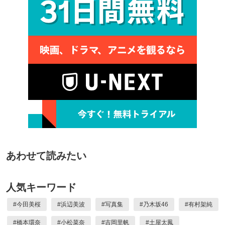
あわせて読みたい
人気キーワード
#
今田美桜
#
浜辺美波
#
写真集
#
乃木坂46
#
有村架純
#
橋本環奈
#
小松菜奈
#
吉岡里帆
#
土屋太鳳