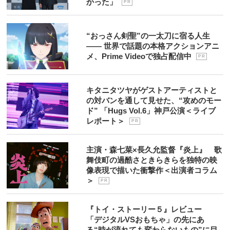
かった」
P R
“おっさん剣聖”の一太刀に宿る人生
―― 世界で話題の本格アクションアニ
メ、Prime Videoで独占配信中
P R
キタニタツヤがゲストアーティストと
の対バンを通して見せた、“攻めのモー
ド” 「Hugs Vol.6」神戸公演＜ライブ
レポート＞
P R
主演・森七菜×長久允監督『炎上』 歌
舞伎町の過酷さときらきらを独特の映
像表現で描いた衝撃作＜出演者コラム
＞
P R
『トイ・ストーリー５』レビュー
「デジタルVSおもちゃ」の先にあ
る“時が流れても変わらないもの”に目