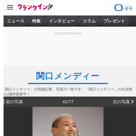
ニュース
特集
インタビュー
コラム
プレゼント
[ADVERTISEMENT]
関口メンディー
「関口メンディー」の関連記事、写真の一覧です。「関口メンディー」の出演情
報も随時更新中！
前の写真
41/77
次の写真