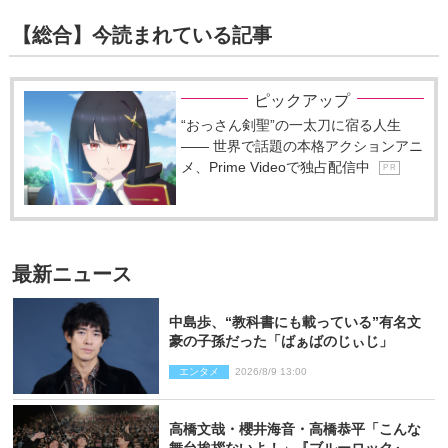
【総合】今読まれている記事
ピックアップ
“おっさん剣聖”の一太刀に宿る人生
―― 世界で話題の本格アクションアニ
メ、Prime Videoで独占配信中
P R
最新ニュース
中島歩、“教科書にも載っている”有名文
豪の子孫だった「ばぁばのじぃじ」
エンタメ
2026/8/9 13:00
高橋文哉・櫻井海音・高橋恭平「こんな