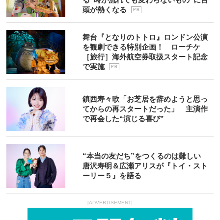
頭が熱くなる
P R
舞台『となりのトトロ』ロンドン公演
を観劇できる特別企画！ ローチケ
［旅行］海外航空券取扱スタート記念
で実施
P R
鎮西寿々歌「お芝居を辞めようと思っ
てからの再スタートだった」 主演作
で再会した“演じる喜び”
“本当の友だち”をつくるのは難しい
唐沢寿明＆広瀬アリスが『トイ・スト
ーリー５』を語る
[ADVERTISEMENT]