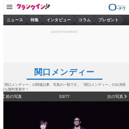
ニュース
特集
インタビュー
コラム
プレゼント
[ADVERTISEMENT]
関口メンディー
「関口メンディー」の関連記事、写真の一覧です。「関口メンディー」の出演情
報も随時更新中！
前の写真
53/77
次の写真