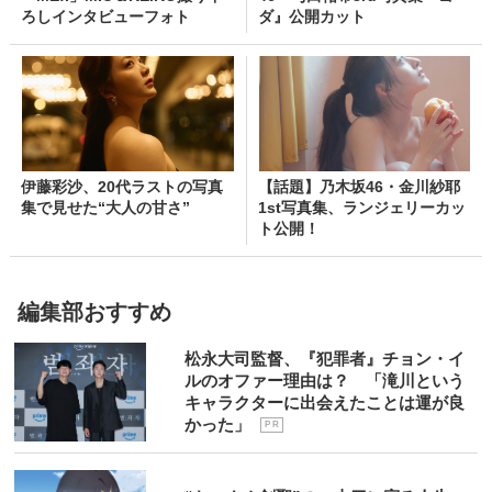
ろしインタビューフォト
ダ』公開カット
伊藤彩沙、20代ラストの写真
【話題】乃木坂46・金川紗耶
集で見せた“大人の甘さ”
1st写真集、ランジェリーカッ
ト公開！
編集部おすすめ
松永大司監督、『犯罪者』チョン・イ
ルのオファー理由は？ 「滝川という
キャラクターに出会えたことは運が良
かった」
P R