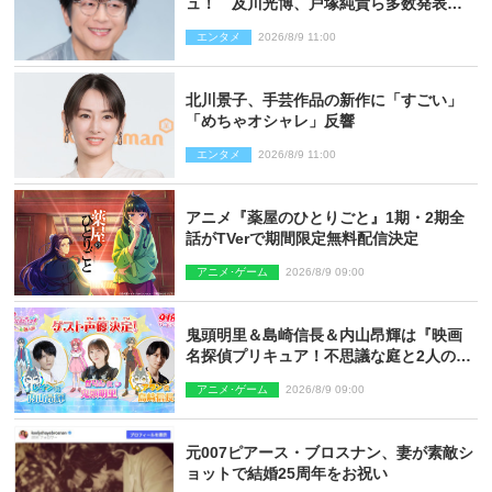
ュ！ 及川光博、戸塚純貴ら多数発表結
婚
エンタメ
2026/8/9 11:00
北川景子、手芸作品の新作に「すごい」
「めちゃオシャレ」反響
エンタメ
2026/8/9 11:00
アニメ『薬屋のひとりごと』1期・2期全
話がTVerで期間限定無料配信決定
アニメ･ゲーム
2026/8/9 09:00
鬼頭明里＆島崎信長＆内山昂輝は『映画
名探偵プリキュア！不思議な庭と2人の秘
密』ゲスト声優に決定
アニメ･ゲーム
2026/8/9 09:00
元007ピアース・ブロスナン、妻が素敵シ
ョットで結婚25周年をお祝い