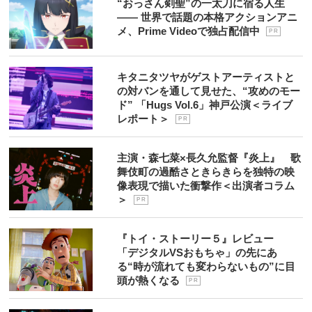
“おっさん剣聖”の一太刀に宿る人生
―― 世界で話題の本格アクションアニ
メ、Prime Videoで独占配信中
P R
キタニタツヤがゲストアーティストと
の対バンを通して見せた、“攻めのモー
ド” 「Hugs Vol.6」神戸公演＜ライブ
レポート＞
P R
主演・森七菜×長久允監督『炎上』 歌
舞伎町の過酷さときらきらを独特の映
像表現で描いた衝撃作＜出演者コラム
＞
P R
『トイ・ストーリー５』レビュー
「デジタルVSおもちゃ」の先にあ
る“時が流れても変わらないもの”に目
頭が熱くなる
P R