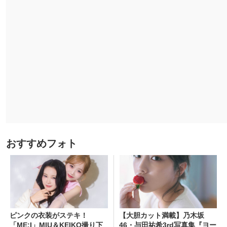
おすすめフォト
ピンクの衣装がステキ！
【大胆カット満載】乃木坂
「ME:I」MIU＆KEIKO撮り下
46・与田祐希3rd写真集『ヨー