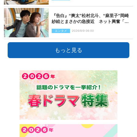
『告白』“爽太”松村北斗、“麻里子”岡崎
紗絵とまさかの急接近 ネット興奮「そ
の反応は」「いいの!?」（ネタバレあ
エンタメ
2026/8/9 06:00
り）
もっと見る