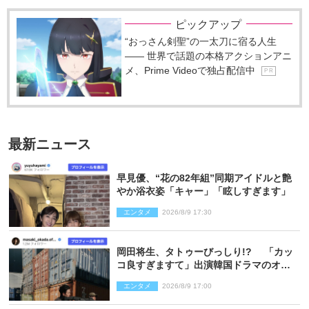
ピックアップ
“おっさん剣聖”の一太刀に宿る人生
―― 世界で話題の本格アクションアニ
メ、Prime Videoで独占配信中
P R
最新ニュース
早見優、“花の82年組”同期アイドルと艶
やか浴衣姿「キャー」「眩しすぎます」
エンタメ
2026/8/9 17:30
岡田将生、タトゥーびっしり!? 「カッ
コ良すぎますて」出演韓国ドラマのオフ
ショ多数公開
エンタメ
2026/8/9 17:00