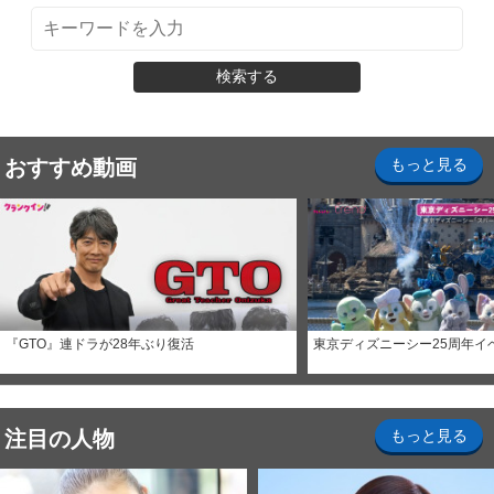
検索する
おすすめ動画
もっと見る
『GTO』連ドラが28年ぶり復活
東京ディズニーシー25周年イ
注目の人物
もっと見る