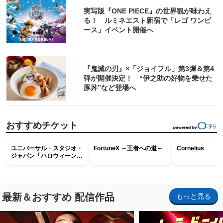
実写版『ONE PIECE』の世界観が味わえ
る！ ルミネエスト新宿で「レゴ ワンピ
ース」イベント開催へ
『鬼滅の刃』×「ジョイフル」第3弾＆第4
弾が開催決定！ “伊之助の好物を乗せた
豚丼”など登場へ
おすすめチケット
ユニバーサル・スタジオ・
FortuneX ～王者への道～
Cornelius
ジャパン「ハロウィーン・
ホラー・ナイト ～オール
ナイト～パス」
最新＆おすすめ 配信作品
もっと見る