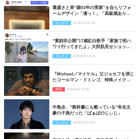
重盛さと美“築53年の実家”を自らリフォ
ームデザイン「凄っ！」「高級感ありま
くり」
エンタメ
2026/8/9 16:30
“素顔非公開”17歳紅白歌手「家族で初ハ
ワイ行ってきたよ」大胆肌見せショット
公開
エンタメ
2026/8/9 15:30
『Michael／マイケル』父ジョセフを演じ
たコールマン・ドミンゴ、特殊メイクに2
時間半かかっていた
映画
2026/8/9 15:00
中島歩、“教科書にも載っている”有名文
豪の子孫だった「ばぁばのじぃじ」
エンタメ
2026/8/9 13:00