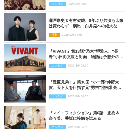
エンタメ
2026/8/9 08:00
瀬戸康史＆有村架純、9年ぶり共演も印象
は変わらず 演出・白井晃への絶大なる
信頼を胸に舞台『キュー』に挑む
演劇
2026/8/9 07:00
『VIVANT』第13話“乃木”堺雅人、“長
野”小日向文世と対面 物語は予想外の展
開へ
エンタメ
2026/8/9 06:30
『豊臣兄弟！』第30回 “小一郎”仲野太
賀、天下人を目指す兄“秀吉”池松壮亮
と“清須会議”へ
エンタメ
2026/8/9 06:30
『マイ・フィクション』第6話 正樹＆
奈々美、香坂に接触を試みる
エンタメ
2026/8/9 06:30