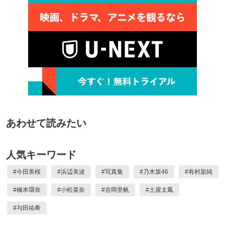
あわせて読みたい
人気キーワード
#
今田美桜
#
浜辺美波
#
写真集
#
乃木坂46
#
有村架純
#
橋本環奈
#
小松菜奈
#
吉岡里帆
#
土屋太鳳
#
与田祐希