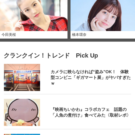
今田美桜
橋本環奈
クランクイン！トレンド Pick Up
カメラに映らなければ“盗み”OK！ 体験
型コンビニ「ギガマート展」がヤバすぎた
ｗ
『映画ちいかわ』コラボカフェ 話題の
「人魚の煮付け」食べてみた〈取材レポ〉