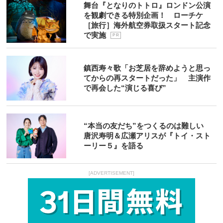
舞台『となりのトトロ』ロンドン公演
を観劇できる特別企画！ ローチケ
［旅行］海外航空券取扱スタート記念
で実施
P R
鎮西寿々歌「お芝居を辞めようと思っ
てからの再スタートだった」 主演作
で再会した“演じる喜び”
“本当の友だち”をつくるのは難しい
唐沢寿明＆広瀬アリスが『トイ・スト
ーリー５』を語る
[ADVERTISEMENT]