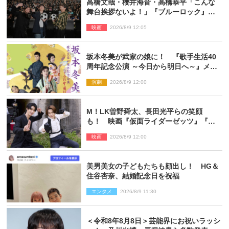
高橋文哉・櫻井海音・高橋恭平「こんな
舞台挨拶ないよ！」『ブルーロック』自
由すぎるイベントレポート
映画
2026/8/9 12:05
坂本冬美が武家の娘に！ 『歌手生活40
周年記念公演 ～今日から明日へ～』メイ
ンビジュアル公開
演劇
2026/8/9 12:00
M！LK曽野舜太、長田光平らの笑顔
も！ 映画『仮面ライダーゼッツ』『超
宇宙刑事ギャバン インフィニティ』オフ
映画
2026/8/9 12:00
ショット到着
美男美女の子どもたちも顔出し！ HG＆
住谷杏奈、結婚記念日を祝福
エンタメ
2026/8/9 11:30
＜令和8年8月8日＞芸能界にお祝いラッシ