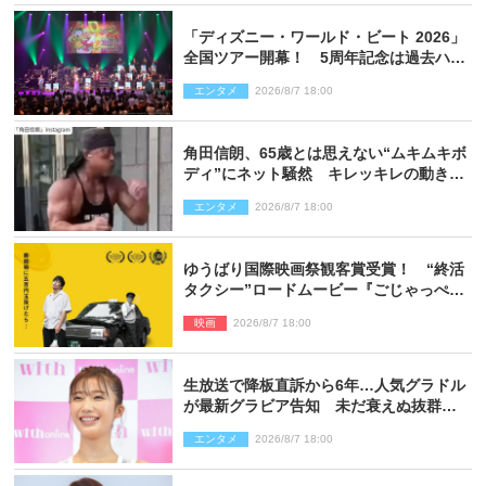
「ディズニー・ワールド・ビート 2026」
全国ツアー開幕！ 5周年記念は過去ハイ
ライト＆クルーズ旅を大満喫！【潜入レ
エンタメ
2026/8/7 18:00
ポート】
角田信朗、65歳とは思えない“ムキムキボ
ディ”にネット騒然 キレッキレの動きを
披露
エンタメ
2026/8/7 18:00
ゆうばり国際映画祭観客賞受賞！ “終活
タクシー”ロードムービー『ごじゃっぺタ
クシー』10月公開＆予告解禁
映画
2026/8/7 18:00
生放送で降板直訴から6年…人気グラドル
が最新グラビア告知 未だ衰えぬ抜群ス
タイルに反響
エンタメ
2026/8/7 18:00