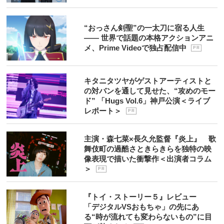
“おっさん剣聖”の一太刀に宿る人生
―― 世界で話題の本格アクションアニ
メ、Prime Videoで独占配信中
P R
キタニタツヤがゲストアーティストと
の対バンを通して見せた、“攻めのモー
ド” 「Hugs Vol.6」神戸公演＜ライブ
レポート＞
P R
主演・森七菜×長久允監督『炎上』 歌
舞伎町の過酷さときらきらを独特の映
像表現で描いた衝撃作＜出演者コラム
＞
P R
『トイ・ストーリー５』レビュー
「デジタルVSおもちゃ」の先にあ
る“時が流れても変わらないもの”に目