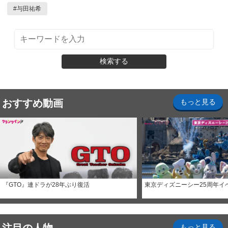
#
与田祐希
検索する
おすすめ動画
もっと見る
『GTO』連ドラが28年ぶり復活
東京ディズニーシー25周年イ
もっと見る