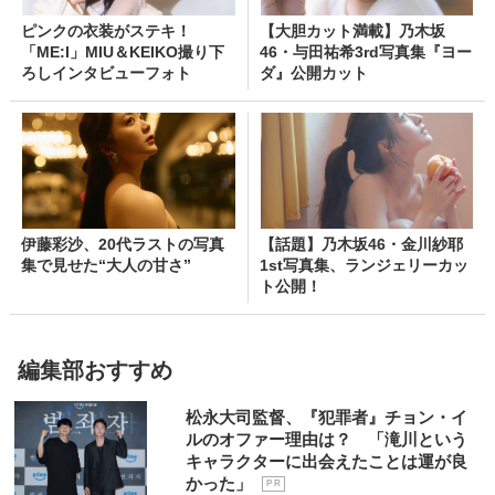
ピンクの衣装がステキ！
【大胆カット満載】乃木坂
「ME:I」MIU＆KEIKO撮り下
46・与田祐希3rd写真集『ヨー
ろしインタビューフォト
ダ』公開カット
伊藤彩沙、20代ラストの写真
【話題】乃木坂46・金川紗耶
集で見せた“大人の甘さ”
1st写真集、ランジェリーカッ
ト公開！
編集部おすすめ
松永大司監督、『犯罪者』チョン・イ
ルのオファー理由は？ 「滝川という
キャラクターに出会えたことは運が良
かった」
P R