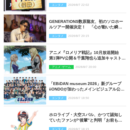
和了って幕引き
エンタメ
2026/8/7 22:02
GENERATIONS数原龍友、初のソロホー
ルツアー開催決定！ 「心が動いた瞬間
を、音に乗せてお届けできれば」
エンタメ
2026/8/7 20:15
アニメ『ロメリア戦記』10月放送開始
第1弾PV公開＆千葉翔也ら追加キャスト4
人を発表
アニメ･ゲーム
2026/8/7 20:00
「EBiDAN museum 2026」新グループ
iiONDOが加わったメインビジュアル公
開！ 開催記念グッズラインナップも
エンタメ
2026/8/7 18:50
ホロライブ・大空スバル、かつて認知し
ていたファンが“後輩”と判明「お前もし
かしてあのときの？」
エンタメ
2026/8/7 18:15