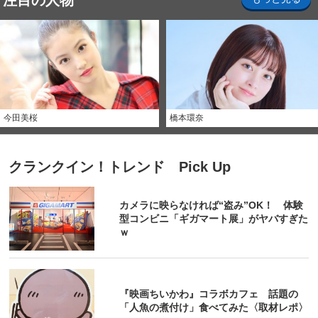
注目の人物
今田美桜
橋本環奈
クランクイン！トレンド Pick Up
カメラに映らなければ“盗み”OK！ 体験
型コンビニ「ギガマート展」がヤバすぎた
ｗ
『映画ちいかわ』コラボカフェ 話題の
「人魚の煮付け」食べてみた〈取材レポ〉