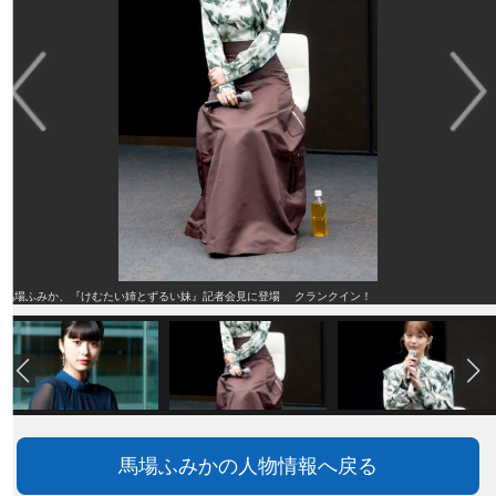
馬場ふみか、『けむたい姉とずるい妹』記者会見に登場 クランクイン！
馬場ふみかの人物情報へ戻る