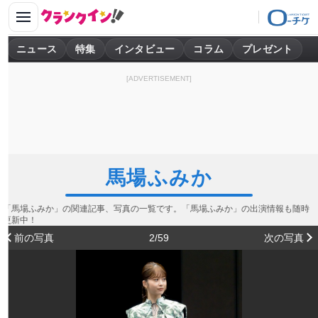
ニュース
特集
インタビュー
コラム
プレゼント
[ADVERTISEMENT]
馬場ふみか
「馬場ふみか」の関連記事、写真の一覧です。「馬場ふみか」の出演情報も随時
更新中！
前の写真
2/59
次の写真