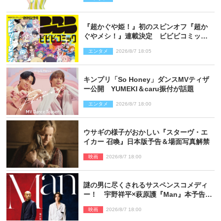
『超かぐや姫！』初のスピンオフ『超か
ぐやメシ！』連載決定 ビビビコミック
創刊で31作品一挙公開
エンタメ
2026/8/7 18:05
キンプリ「So Honey」ダンスMVティザ
ー公開 YUMEKI＆caru振付が話題
エンタメ
2026/8/7 18:00
ウサギの様子がおかしい『スターヴ・エ
イカー 召喚』日本版予告＆場面写真解禁
映画
2026/8/7 18:00
謎の男に尽くされるサスペンスコメディ
ー！ 宇野祥平×萩原護『Man』本予告＆
新ビジュアル解禁
映画
2026/8/7 18:00