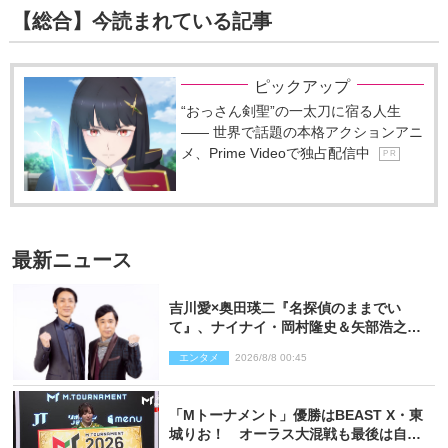
【総合】今読まれている記事
ピックアップ
“おっさん剣聖”の一太刀に宿る人生
―― 世界で話題の本格アクションアニ
メ、Prime Videoで独占配信中
P R
最新ニュース
吉川愛×奥田瑛二『名探偵のままでい
て』、ナイナイ・岡村隆史＆矢部浩之の
ゲスト出演が決定！
エンタメ
2026/8/8 00:45
「Mトーナメント」優勝はBEAST X・東
城りお！ オーラス大混戦も最後は自ら