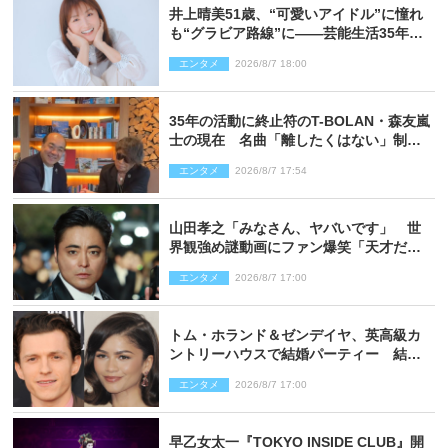
井上晴美51歳、“可愛いアイドル”に憧れ
も“グラビア路線”に――芸能生活35年を
赤裸々に語る 27年ぶりに写真集発売
エンタメ
2026/8/7 18:00
35年の活動に終止符のT-BOLAN・森友嵐
士の現在 名曲「離したくはない」制作
秘話も
エンタメ
2026/8/7 17:54
山田孝之「みなさん、ヤバいです」 世
界観強め謎動画にファン爆笑「天才だ
わ」
エンタメ
2026/8/7 17:00
トム・ホランド＆ゼンデイヤ、英高級カ
ントリーハウスで結婚パーティー 結婚
指輪を身に着けたトムも初キャッチ
エンタメ
2026/8/7 17:00
早乙女太一『TOKYO INSIDE CLUB』開