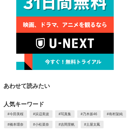
あわせて読みたい
人気キーワード
#
今田美桜
#
浜辺美波
#
写真集
#
乃木坂46
#
有村架純
#
橋本環奈
#
小松菜奈
#
吉岡里帆
#
土屋太鳳