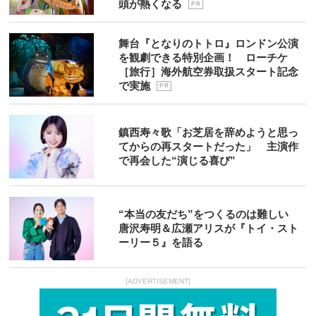
頭が熱くなる
P R
舞台『となりのトトロ』ロンドン公演
を観劇できる特別企画！ ローチケ
［旅行］海外航空券取扱スタート記念
で実施
P R
鎮西寿々歌「お芝居を辞めようと思っ
てからの再スタートだった」 主演作
で再会した“演じる喜び”
“本当の友だち”をつくるのは難しい
唐沢寿明＆広瀬アリスが『トイ・スト
ーリー５』を語る
[ADVERTISEMENT]