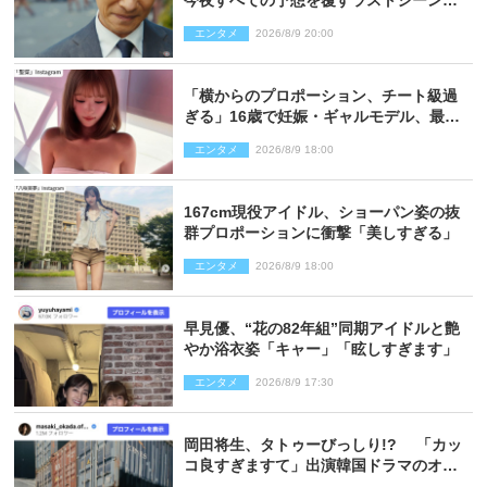
今夜すべての予想を覆すラストシーン
が…
エンタメ
2026/8/9 20:00
「横からのプロポーション、チート級過
ぎる」16歳で妊娠・ギャルモデル、最新
投稿にネット衝撃「美しすぎる」
エンタメ
2026/8/9 18:00
167cm現役アイドル、ショーパン姿の抜
群プロポーションに衝撃「美しすぎる」
エンタメ
2026/8/9 18:00
早見優、“花の82年組”同期アイドルと艶
やか浴衣姿「キャー」「眩しすぎます」
エンタメ
2026/8/9 17:30
岡田将生、タトゥーびっしり!? 「カッ
コ良すぎますて」出演韓国ドラマのオフ
ショ多数公開