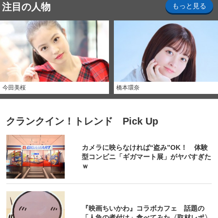
注目の人物
もっと見る
今田美桜
橋本環奈
クランクイン！トレンド Pick Up
カメラに映らなければ“盗み”OK！ 体験
型コンビニ「ギガマート展」がヤバすぎた
ｗ
『映画ちいかわ』コラボカフェ 話題の
「人魚の煮付け」食べてみた〈取材レポ〉