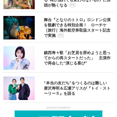
頭が熱くなる
P R
舞台『となりのトトロ』ロンドン公演
を観劇できる特別企画！ ローチケ
［旅行］海外航空券取扱スタート記念
で実施
P R
鎮西寿々歌「お芝居を辞めようと思っ
てからの再スタートだった」 主演作
で再会した“演じる喜び”
“本当の友だち”をつくるのは難しい
唐沢寿明＆広瀬アリスが『トイ・スト
ーリー５』を語る
[ADVERTISEMENT]