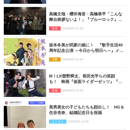
高橋文哉・櫻井海音・高橋恭平「こんな
舞台挨拶ないよ！」『ブルーロック』自
由すぎるイベントレポート
映画
2026/8/9 12:05
坂本冬美が武家の娘に！ 『歌手生活40
周年記念公演 ～今日から明日へ～』メイ
ンビジュアル公開
演劇
2026/8/9 12:00
M！LK曽野舜太、長田光平らの笑顔
も！ 映画『仮面ライダーゼッツ』『超
宇宙刑事ギャバン インフィニティ』オフ
映画
2026/8/9 12:00
ショット到着
美男美女の子どもたちも顔出し！ HG＆
住谷杏奈、結婚記念日を祝福
エンタメ
2026/8/9 11:30