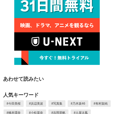
あわせて読みたい
人気キーワード
#
今田美桜
#
浜辺美波
#
写真集
#
乃木坂46
#
有村架純
#
橋本環奈
#
小松菜奈
#
吉岡里帆
#
土屋太鳳