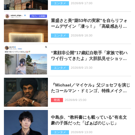
エンタメ
2026/8/9 17:00
重盛さと美“築53年の実家”を自らリフォ
ームデザイン「凄っ！」「高級感ありま
くり」
エンタメ
2026/8/9 16:30
“素顔非公開”17歳紅白歌手「家族で初ハ
ワイ行ってきたよ」大胆肌見せショット
公開
エンタメ
2026/8/9 15:30
『Michael／マイケル』父ジョセフを演じ
たコールマン・ドミンゴ、特殊メイクに2
時間半かかっていた
映画
2026/8/9 15:00
中島歩、“教科書にも載っている”有名文
豪の子孫だった「ばぁばのじぃじ」
エンタメ
2026/8/9 13:00