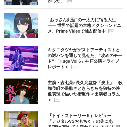
かった」
P R
“おっさん剣聖”の一太刀に宿る人生
―― 世界で話題の本格アクションアニ
メ、Prime Videoで独占配信中
P R
キタニタツヤがゲストアーティストと
の対バンを通して見せた、“攻めのモー
ド” 「Hugs Vol.6」神戸公演＜ライブ
レポート＞
P R
主演・森七菜×長久允監督『炎上』 歌
舞伎町の過酷さときらきらを独特の映
像表現で描いた衝撃作＜出演者コラム
＞
P R
『トイ・ストーリー５』レビュー
「デジタルVSおもちゃ」の先にあ
る“時が流れても変わらないもの”に目