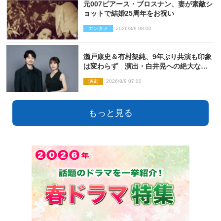
元007ピアース・ブロスナン、妻が素敵シ
ョットで結婚25周年をお祝い
エンタメ
2026/8/9 08:00
瀬戸康史＆有村架純、9年ぶり共演も印象
は変わらず 演出・白井晃への絶大なる
信頼を胸に舞台『キュー』に挑む
演劇
2026/8/9 07:00
もっと見る