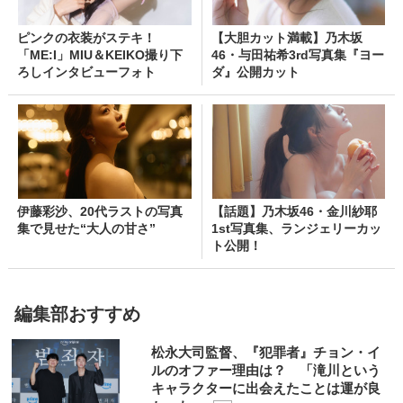
ピンクの衣装がステキ！
【大胆カット満載】乃木坂
「ME:I」MIU＆KEIKO撮り下
46・与田祐希3rd写真集『ヨー
ろしインタビューフォト
ダ』公開カット
伊藤彩沙、20代ラストの写真
【話題】乃木坂46・金川紗耶
集で見せた“大人の甘さ”
1st写真集、ランジェリーカッ
ト公開！
編集部おすすめ
松永大司監督、『犯罪者』チョン・イ
ルのオファー理由は？ 「滝川という
キャラクターに出会えたことは運が良