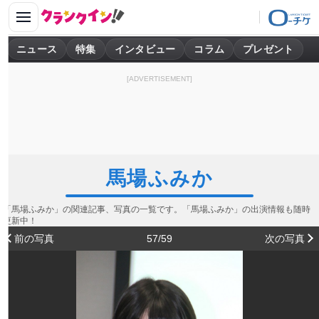
ニュース
特集
インタビュー
コラム
プレゼント
[ADVERTISEMENT]
馬場ふみか
「馬場ふみか」の関連記事、写真の一覧です。「馬場ふみか」の出演情報も随時
更新中！
前の写真
57/59
次の写真