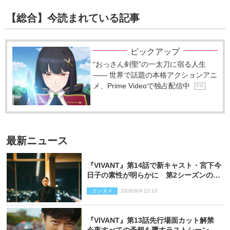
【総合】今読まれている記事
ピックアップ
“おっさん剣聖”の一太刀に宿る人生
―― 世界で話題の本格アクションアニ
メ、Prime Videoで独占配信中
P R
最新ニュース
『VIVANT』第14話で新キャスト・宮下今
日子の素性が明らかに 第2シーズンのキ
ーパーソンの1人
エンタメ
2026/8/9 22:10
『VIVANT』第13話先行場面カット解禁