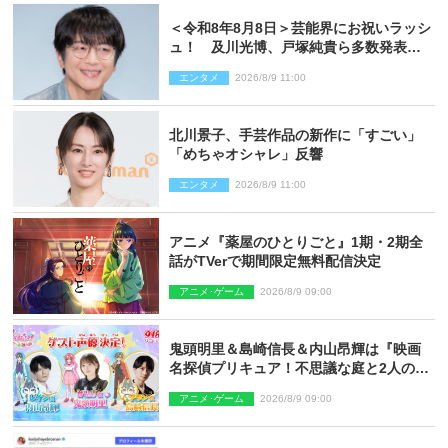
＜令和8年8月8日＞芸能界にお祝いラッシ
ュ！ 及川光博、戸塚純貴ら多数発表結
婚
エンタメ
2026/8/9 11:00
北川景子、手芸作品の新作に「すごい」
「めちゃオシャレ」反響
エンタメ
2026/8/9 11:00
アニメ『薬屋のひとりごと』1期・2期全
話がTVerで期間限定無料配信決定
アニメ･ゲーム
2026/8/9 09:00
鬼頭明里＆島崎信長＆内山昂輝は『映画
名探偵プリキュア！不思議な庭と2人の秘
密』ゲスト声優に決定
アニメ･ゲーム
2026/8/9 09:00