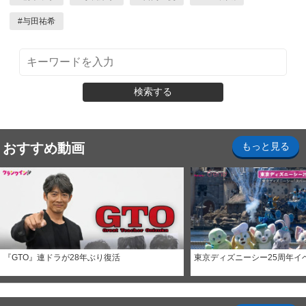
#
与田祐希
検索する
おすすめ動画
もっと見る
『GTO』連ドラが28年ぶり復活
東京ディズニーシー25周年イ