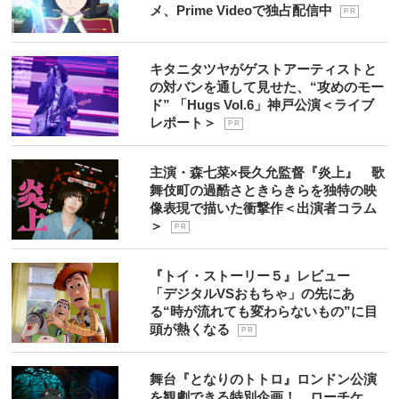
メ、Prime Videoで独占配信中
P R
キタニタツヤがゲストアーティストと
の対バンを通して見せた、“攻めのモー
ド” 「Hugs Vol.6」神戸公演＜ライブ
レポート＞
P R
主演・森七菜×長久允監督『炎上』 歌
舞伎町の過酷さときらきらを独特の映
像表現で描いた衝撃作＜出演者コラム
＞
P R
『トイ・ストーリー５』レビュー
「デジタルVSおもちゃ」の先にあ
る“時が流れても変わらないもの”に目
頭が熱くなる
P R
舞台『となりのトトロ』ロンドン公演
を観劇できる特別企画！ ローチケ