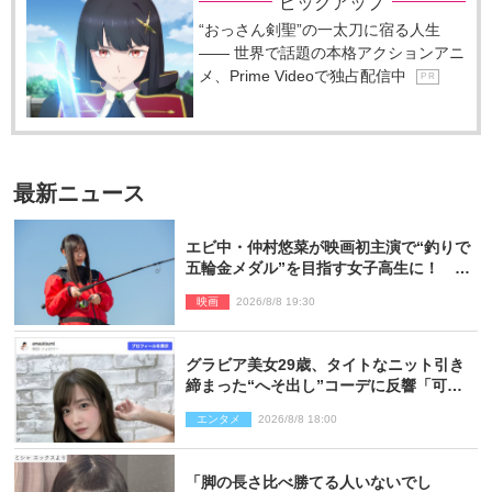
ピックアップ
“おっさん剣聖”の一太刀に宿る人生
―― 世界で話題の本格アクションアニ
メ、Prime Videoで独占配信中
P R
最新ニュース
エビ中・仲村悠菜が映画初主演で“釣りで
五輪金メダル”を目指す女子高生に！ 映
画『つりこまち』今秋公開
映画
2026/8/8 19:30
グラビア美女29歳、タイトなニット引き
締まった“へそ出し”コーデに反響「可愛
い過ぎる」
エンタメ
2026/8/8 18:00
「脚の長さ比べ勝てる人いないでし