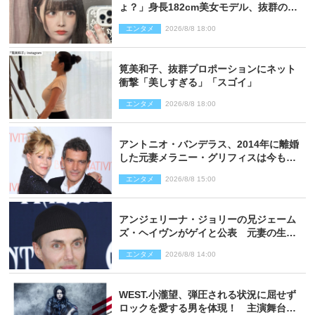
ょ？」身長182cm美女モデル、抜群のプ
ロポーションにネット衝撃
エンタメ
2026/8/8 18:00
筧美和子、抜群プロポーションにネット
衝撃「美しすぎる」「スゴイ」
エンタメ
2026/8/8 18:00
アントニオ・バンデラス、2014年に離婚
した元妻メラニー・グリフィスは今も
「親友の一人」
エンタメ
2026/8/8 15:00
アンジェリーナ・ジョリーの兄ジェーム
ズ・ヘイヴンがゲイと公表 元妻の生配
信で明らかに
エンタメ
2026/8/8 14:00
WEST.小瀧望、弾圧される状況に屈せず
ロックを愛する男を体現！ 主演舞台