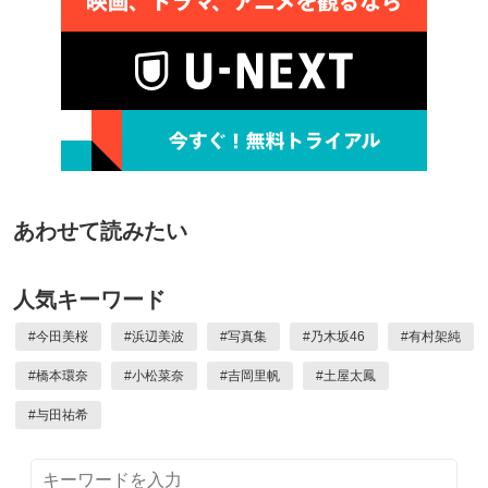
あわせて読みたい
人気キーワード
#
今田美桜
#
浜辺美波
#
写真集
#
乃木坂46
#
有村架純
#
橋本環奈
#
小松菜奈
#
吉岡里帆
#
土屋太鳳
#
与田祐希