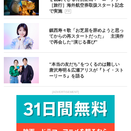
［旅行］海外航空券取扱スタート記念
で実施
P R
鎮西寿々歌「お芝居を辞めようと思っ
てからの再スタートだった」 主演作
で再会した“演じる喜び”
“本当の友だち”をつくるのは難しい
唐沢寿明＆広瀬アリスが『トイ・スト
ーリー５』を語る
[ADVERTISEMENT]