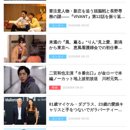
要注意人物・新庄を追う頭脳戦と長野専
務の謎――『VIVANT』第12話を振り返
る！
エンタメ
2026/8/8 09:00
来週の『風、薫る』“りん”見上愛、新潟
から東京へ 恵風看護婦会での初仕事に
向かう
エンタメ
2026/8/8 08:15
二宮和也主演『８番出口』が金ローで本
編ノーカット地上波初放送 川村元気監
督＆二宮コメント到着
映画
2026/8/8 08:00
81歳マイケル・ダグラス、23歳の愛娘キ
ャリスと手をつないでガラパーティーに
来場
エンタメ
2026/8/8 08:00