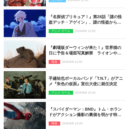
エンタメ
2026/8/8 12:00
『名探偵プリキュア！』第28話「謎の怪
盗デッチ・アゲイン」、謎の怪盗から不
思議な予告状が届く
アニメ･ゲーム
2026/8/8 12:00
『劇場版ダーウィンが来た！』世界猫の
日に予告＆場面写真解禁 ライオンやマ
ヌルネコの赤ちゃんが大集合
映画
2026/8/8 11:00
手越祐也ボーカルバンド「T.N.T」がアニ
メ『朱色の仮面』宣伝大使に就任決定
アニメ･ゲーム
2026/8/8 10:00
『スパイダーマン：BND』トム・ホラン
ドがアクション撮影の裏側を明かす特別
映像解禁
映画
2026/8/8 10:00