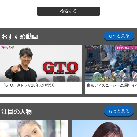
検索する
おすすめ動画
もっと見る
『GTO』連ドラが28年ぶり復活
東京ディズニーシー25周年イ
注目の人物
もっと見る