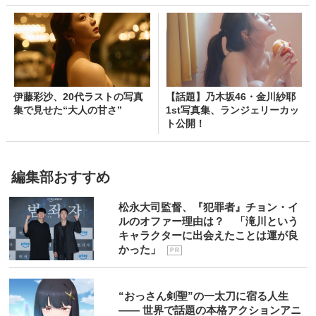
伊藤彩沙、20代ラストの写真
【話題】乃木坂46・金川紗耶
集で見せた“大人の甘さ”
1st写真集、ランジェリーカッ
ト公開！
編集部おすすめ
松永大司監督、『犯罪者』チョン・イ
ルのオファー理由は？ 「滝川という
キャラクターに出会えたことは運が良
かった」
P R
“おっさん剣聖”の一太刀に宿る人生
―― 世界で話題の本格アクションアニ