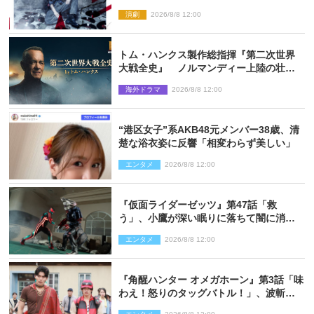
『ロックンロール』ビジュアル解禁
演劇
2026/8/8 12:00
トム・ハンクス製作総指揮『第二次世界
大戦全史』 ノルマンディー上陸の壮絶
な戦場を収めた特別映像解禁
海外ドラマ
2026/8/8 12:00
“港区女子”系AKB48元メンバー38歳、清
楚な浴衣姿に反響「相変わらず美しい」
エンタメ
2026/8/8 12:00
『仮面ライダーゼッツ』第47話「救
う」、小鷹が深い眠りに落ちて闇に消え
る…？
エンタメ
2026/8/8 12:00
『角醒ハンター オメガホーン』第3話「味
わえ！怒りのタッグバトル！」、波斬の
ギリコがハンターバトルを挑んできた！