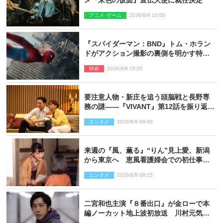
メ『朱色の仮面』宣伝大使に就任決定
アニメ･ゲーム
2026/8/8 10:00
『スパイダーマン：BND』トム・ホラン
ドがアクション撮影の裏側を明かす特別
映像解禁
映画
2026/8/8 10:00
要注意人物・新庄を追う頭脳戦と長野専
務の謎――『VIVANT』第12話を振り返
る！
エンタメ
2026/8/8 09:00
来週の『風、薫る』“りん”見上愛、新潟
から東京へ 恵風看護婦会での初仕事に
向かう
エンタメ
2026/8/8 08:15
二宮和也主演『８番出口』が金ローで本
編ノーカット地上波初放送 川村元気監
督＆二宮コメント到着