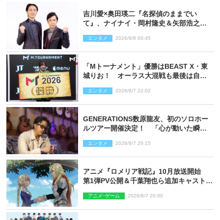
吉川愛×奥田瑛二『名探偵のままでい
て』、ナイナイ・岡村隆史＆矢部浩之の
ゲスト出演が決定！
エンタメ
2026/8/8 00:45
「Mトーナメント」優勝はBEAST X・東
城りお！ オーラス大混戦も最後は自ら
和了って幕引き
エンタメ
2026/8/7 22:02
GENERATIONS数原龍友、初のソロホー
ルツアー開催決定！ 「心が動いた瞬間
を、音に乗せてお届けできれば」
エンタメ
2026/8/7 20:15
アニメ『ロメリア戦記』10月放送開始
第1弾PV公開＆千葉翔也ら追加キャスト4
人を発表
アニメ･ゲーム
2026/8/7 20:00