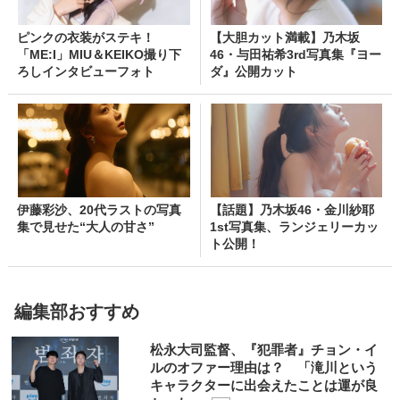
ピンクの衣装がステキ！
【大胆カット満載】乃木坂
「ME:I」MIU＆KEIKO撮り下
46・与田祐希3rd写真集『ヨー
ろしインタビューフォト
ダ』公開カット
伊藤彩沙、20代ラストの写真
【話題】乃木坂46・金川紗耶
集で見せた“大人の甘さ”
1st写真集、ランジェリーカッ
ト公開！
編集部おすすめ
松永大司監督、『犯罪者』チョン・イ
ルのオファー理由は？ 「滝川という
キャラクターに出会えたことは運が良