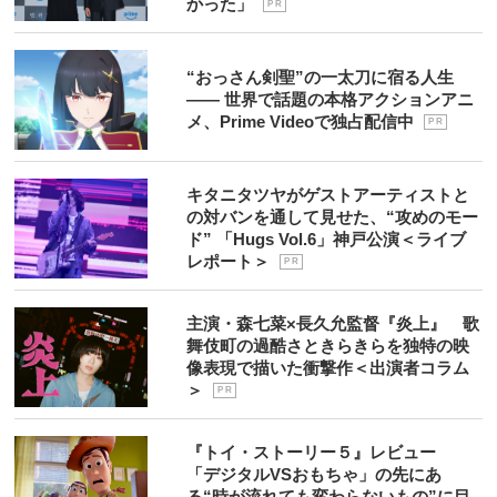
かった」
P R
“おっさん剣聖”の一太刀に宿る人生
―― 世界で話題の本格アクションアニ
メ、Prime Videoで独占配信中
P R
キタニタツヤがゲストアーティストと
の対バンを通して見せた、“攻めのモー
ド” 「Hugs Vol.6」神戸公演＜ライブ
レポート＞
P R
主演・森七菜×長久允監督『炎上』 歌
舞伎町の過酷さときらきらを独特の映
像表現で描いた衝撃作＜出演者コラム
＞
P R
『トイ・ストーリー５』レビュー
「デジタルVSおもちゃ」の先にあ
る“時が流れても変わらないもの”に目