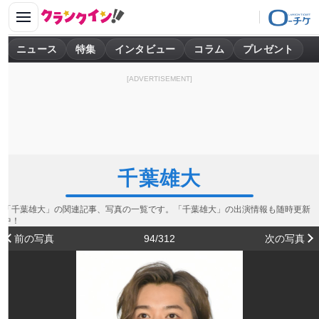
ニュース
特集
インタビュー
コラム
プレゼント
[ADVERTISEMENT]
千葉雄大
「千葉雄大」の関連記事、写真の一覧です。「千葉雄大」の出演情報も随時更新
中！
前の写真
94/312
次の写真