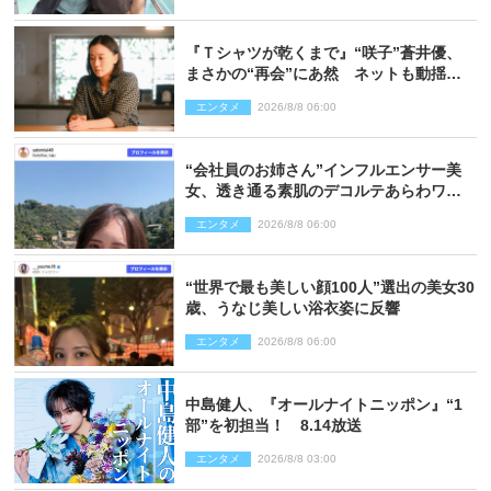
『Ｔシャツが乾くまで』“咲子”蒼井優、
まさかの“再会”にあ然 ネットも動揺
「びっくりした!!」「今さら?!」（ネタバ
エンタメ
2026/8/8 06:00
レあり）
“会社員のお姉さん”インフルエンサー美
女、透き通る素肌のデコルテあらわワン
ピ姿に反響
エンタメ
2026/8/8 06:00
“世界で最も美しい顔100人”選出の美女30
歳、うなじ美しい浴衣姿に反響
エンタメ
2026/8/8 06:00
中島健人、『オールナイトニッポン』“1
部”を初担当！ 8.14放送
エンタメ
2026/8/8 03:00