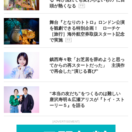
頭が熱くなる
P R
舞台『となりのトトロ』ロンドン公演
を観劇できる特別企画！ ローチケ
［旅行］海外航空券取扱スタート記念
で実施
P R
鎮西寿々歌「お芝居を辞めようと思っ
てからの再スタートだった」 主演作
で再会した“演じる喜び”
“本当の友だち”をつくるのは難しい
唐沢寿明＆広瀬アリスが『トイ・スト
ーリー５』を語る
[ADVERTISEMENT]