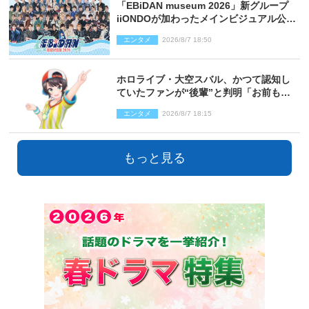
「EBiDAN museum 2026」新グループ
iiONDOが加わったメインビジュアル公
開！ 開催記念グッズラインナップも
エンタメ
2026/8/7 18:50
ホロライブ・大空スバル、かつて認知し
ていたファンが“後輩”と判明「お前もし
かしてあのときの？」
エンタメ
2026/8/7 18:15
もっと見る