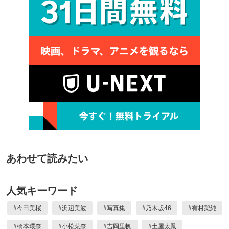
あわせて読みたい
人気キーワード
#
今田美桜
#
浜辺美波
#
写真集
#
乃木坂46
#
有村架純
#
橋本環奈
#
小松菜奈
#
吉岡里帆
#
土屋太鳳