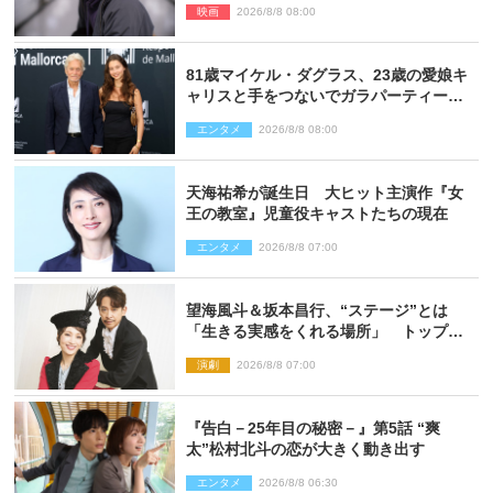
映画
2026/8/8 08:00
81歳マイケル・ダグラス、23歳の愛娘キ
ャリスと手をつないでガラパーティーに
来場
エンタメ
2026/8/8 08:00
天海祐希が誕生日 大ヒット主演作『女
王の教室』児童役キャストたちの現在
エンタメ
2026/8/8 07:00
望海風斗＆坂本昌行、“ステージ”とは
「生きる実感をくれる場所」 トップを
走り続ける原動力を語る
演劇
2026/8/8 07:00
『告白－25年目の秘密－』第5話 “爽
太”松村北斗の恋が大きく動き出す
エンタメ
2026/8/8 06:30