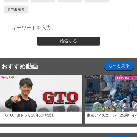
#
与田祐希
検索する
おすすめ動画
もっと見る
『GTO』連ドラが28年ぶり復活
東京ディズニーシー25周年イ