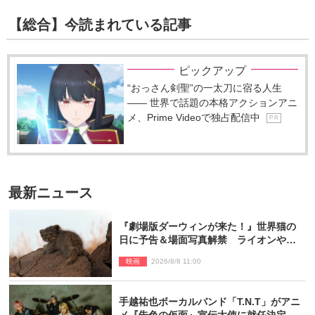
【総合】今読まれている記事
ピックアップ
“おっさん剣聖”の一太刀に宿る人生
―― 世界で話題の本格アクションアニ
メ、Prime Videoで独占配信中
P R
最新ニュース
『劇場版ダーウィンが来た！』世界猫の
日に予告＆場面写真解禁 ライオンやマ
ヌルネコの赤ちゃんが大集合
映画
2026/8/8 11:00
手越祐也ボーカルバンド「T.N.T」がアニ