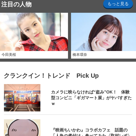
注目の人物
もっと見る
今田美桜
橋本環奈
クランクイン！トレンド Pick Up
カメラに映らなければ“盗み”OK！ 体験
型コンビニ「ギガマート展」がヤバすぎた
ｗ
『映画ちいかわ』コラボカフェ 話題の
「人魚の煮付け」食べてみた〈取材レポ〉