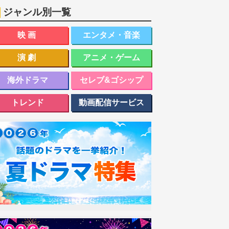
ジャンル別一覧
映画
エンタメ・音楽
演劇
アニメ・ゲーム
海外ドラマ
セレブ&ゴシップ
トレンド
動画配信サービス