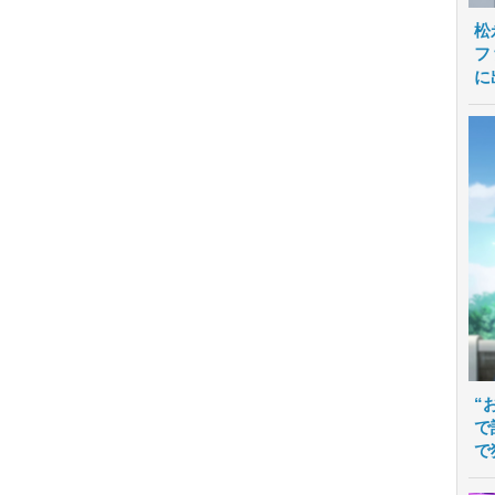
松
フ
に
“
で
で