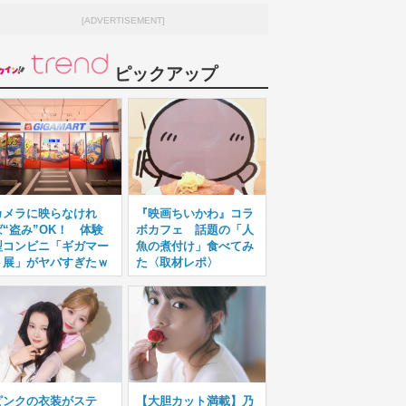
[ADVERTISEMENT]
ピックアップ
カメラに映らなけれ
『映画ちいかわ』コラ
ば“盗み”OK！ 体験
ボカフェ 話題の「人
型コンビニ「ギガマー
魚の煮付け」食べてみ
ト展」がヤバすぎたｗ
た〈取材レポ〉
ピンクの衣装がステ
【大胆カット満載】乃