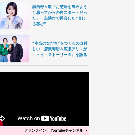
鎮西寿々歌「お芝居を辞めよう
と思ってからの再スタートだっ
た」 主演作で再会した“演じ
る喜び”
“本当の友だち”をつくるのは難
しい 唐沢寿明＆広瀬アリスが
『トイ・ストーリー５』を語る
クランクイン！ YouTubeチャンネル ＞