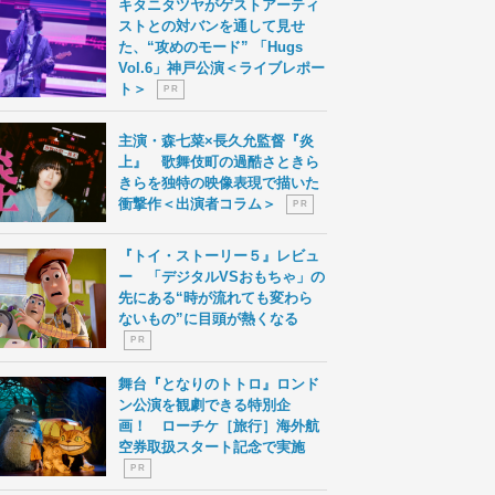
キタニタツヤがゲストアーティ
ストとの対バンを通して見せ
た、“攻めのモード” 「Hugs
Vol.6」神戸公演＜ライブレポー
ト＞
P R
主演・森七菜×長久允監督『炎
上』 歌舞伎町の過酷さときら
きらを独特の映像表現で描いた
衝撃作＜出演者コラム＞
P R
『トイ・ストーリー５』レビュ
ー 「デジタルVSおもちゃ」の
先にある“時が流れても変わら
ないもの”に目頭が熱くなる
P R
舞台『となりのトトロ』ロンド
ン公演を観劇できる特別企
画！ ローチケ［旅行］海外航
空券取扱スタート記念で実施
P R