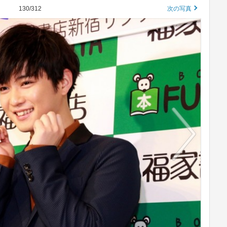
130/312
次の写真