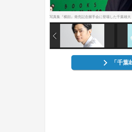
写真集『横顔』発売記念握手会に登場した千葉雄大
「千葉