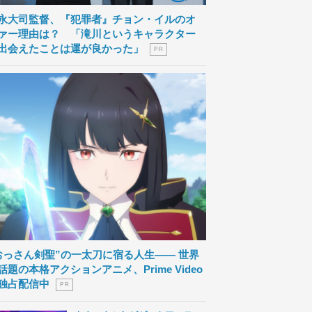
永大司監督、『犯罪者』チョン・イルのオ
ァー理由は？ 「滝川というキャラクター
出会えたことは運が良かった」
P R
おっさん剣聖”の一太刀に宿る人生―― 世界
話題の本格アクションアニメ、Prime Video
独占配信中
P R