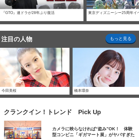
『GTO』連ドラが28年ぶり復活
東京ディズニーシー25周年イ
注目の人物
もっと見る
今田美桜
橋本環奈
クランクイン！トレンド Pick Up
カメラに映らなければ“盗み”OK！ 体験
型コンビニ「ギガマート展」がヤバすぎた