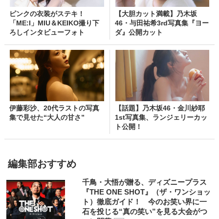
ピンクの衣装がステキ！
【大胆カット満載】乃木坂
「ME:I」MIU＆KEIKO撮り下
46・与田祐希3rd写真集『ヨー
ろしインタビューフォト
ダ』公開カット
伊藤彩沙、20代ラストの写真
【話題】乃木坂46・金川紗耶
集で見せた“大人の甘さ”
1st写真集、ランジェリーカッ
ト公開！
編集部おすすめ
千鳥・大悟が贈る、ディズニープラス
『THE ONE SHOT』（ザ・ワンショッ
ト）徹底ガイド！ 今のお笑い界に一
石を投じる“真の笑い”を見る大会がつ