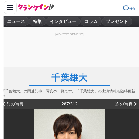
ニュース
特集
インタビュー
コラム
プレゼント
[ADVERTISEMENT]
千葉雄大
「千葉雄大」の関連記事、写真の一覧です。「千葉雄大」の出演情報も随時更新
中！
前の写真
287/312
次の写真