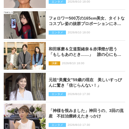
エンタメ
2026/8/10 18:00
フォロワー500万の165cm美女、タイトな
コスプレ姿の抜群プロポーションにネッ
ト衝撃
エンタメ
2026/8/10 18:00
和田琢磨＆立道梨緒奈＆赤澤燈が思う
「もしもあのとき……」 誰の心にもあ
るもの描く舞台『回転する夜』に込める
演劇
2026/8/10 18:00
思い
元祖“美魔女”59歳の現在 美しいすっぴ
んに驚き「信じらんない！」
エンタメ
2026/8/10 17:30
「神様を恨みました」神田うの、3回の流
産 不妊治療終えたきっかけ
エンタメ
2026/8/10 17:30