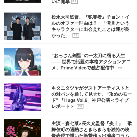
いに開幕
P R
松永大司監督、『犯罪者』チョン・イ
ルのオファー理由は？ 「滝川という
キャラクターに出会えたことは運が良
かった」
P R
“おっさん剣聖”の一太刀に宿る人生
―― 世界で話題の本格アクションアニ
メ、Prime Videoで独占配信中
P R
キタニタツヤがゲストアーティストと
の対バンを通して見せた、“攻めのモー
ド” 「Hugs Vol.6」神戸公演＜ライブ
レポート＞
P R
主演・森七菜×長久允監督『炎上』 歌
舞伎町の過酷さときらきらを独特の映
像表現で描いた衝撃作＜出演者コラム