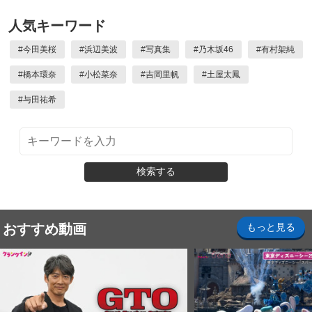
人気キーワード
#
今田美桜
#
浜辺美波
#
写真集
#
乃木坂46
#
有村架純
#
橋本環奈
#
小松菜奈
#
吉岡里帆
#
土屋太鳳
#
与田祐希
検索する
おすすめ動画
もっと見る