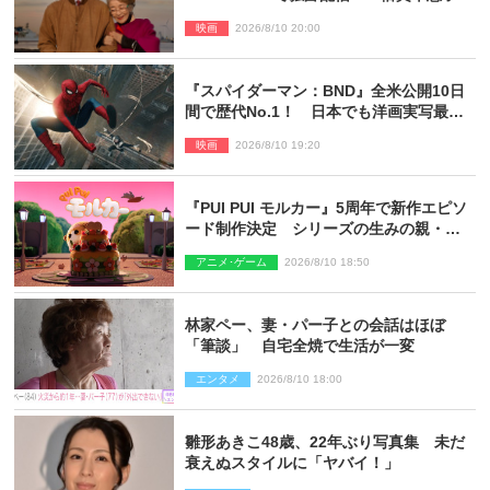
木村拓哉で贈る珠玉のヒューマンドラマ
映画
2026/8/10 20:00
『スパイダーマン：BND』全米公開10日
間で歴代No.1！ 日本でも洋画実写最速
で興収30億円突破
映画
2026/8/10 19:20
『PUI PUI モルカー』5周年で新作エピソ
ード制作決定 シリーズの生みの親・見
里朝希監督が復帰
アニメ･ゲーム
2026/8/10 18:50
林家ペー、妻・パー子との会話はほぼ
「筆談」 自宅全焼で生活が一変
エンタメ
2026/8/10 18:00
雛形あきこ48歳、22年ぶり写真集 未だ
衰えぬスタイルに「ヤバイ！」