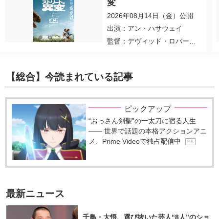
変
2026年08月14日（金）公開
出演：アン・ハサウェイ
監督：デヴィッド・ロバー
ト・ミッチェル
【総合】今読まれている記事
ピックアップ
“おっさん剣聖”の一太刀に宿る人生
―― 世界で話題の本格アクションアニ
メ、Prime Videoで独占配信中
P R
最新ニュース
千鳥・大悟、選び抜いた芸人“8人”のショ