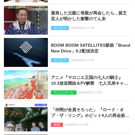
蒸発した父親に母親が再会したら…貧乏
芸人が明かした衝撃のてん末
エンタメ
2026/8/10 17:30
BOOM BOOM SATELLITES新曲「Brand
New Drive」9.2配信決定
エンタメ
2026/8/10 17:05
アニメ『マロニエ王国の七人の騎士』
10.3放送開始＆PV解禁 七人兄弟キャス
トに高梨謙吾、川島零士ら
アニメ･ゲーム
2026/8/10 17:00
「仲間が全員そろった」 『ロード・オ
ブ・ザ・リング』ホビット4人の再会姿に
ファン感激
映画
2026/8/10 17:00