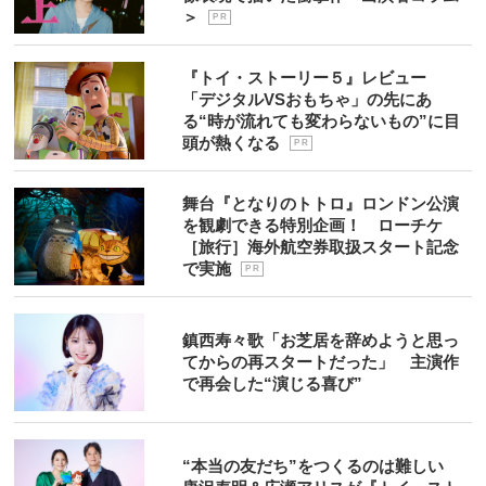
＞
P R
『トイ・ストーリー５』レビュー
「デジタルVSおもちゃ」の先にあ
る“時が流れても変わらないもの”に目
頭が熱くなる
P R
舞台『となりのトトロ』ロンドン公演
を観劇できる特別企画！ ローチケ
［旅行］海外航空券取扱スタート記念
で実施
P R
鎮西寿々歌「お芝居を辞めようと思っ
てからの再スタートだった」 主演作
で再会した“演じる喜び”
“本当の友だち”をつくるのは難しい