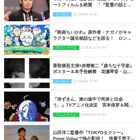
ートフィルムを絶賛 「『監督の話とか
来るんじゃない？』みたいな人間もいま
エンタメ
2026/8/10 20:30
した」
『映画ちいかわ』原作者・ナガノがキャ
ラクター誕生秘話などを語る！ ロング
インタビュー＆新規カット解禁
アニメ･ゲーム
2026/8/10 20:00
香取慎吾主演×赤楚衛二『虚ろな十字架』
ポスター＆本予告解禁 花瀬琴音・山中
崇らオールキャスト発表
エンタメ
2026/8/10 20:00
『赤ずきん、旅の途中で死体と出会
う。』TVアニメ化決定 宮本侑芽＆関根
明良出演＆ティザーPV公開
アニメ･ゲーム
2026/8/10 20:00
山田洋二監督作『TOKYOタクシー』
Prime Videoで独占配信！ 倍賞千恵子×