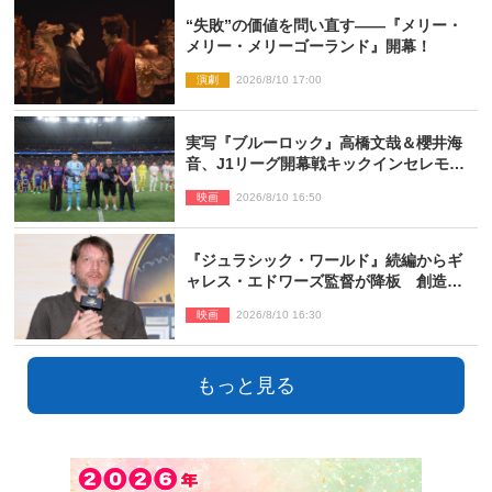
“失敗”の価値を問い直す――『メリー・
メリー・メリーゴーランド』開幕！
演劇
2026/8/10 17:00
実写『ブルーロック』高橋文哉＆櫻井海
音、J1リーグ開幕戦キックインセレモニ
ーに登場＆喜びの声到着
映画
2026/8/10 16:50
『ジュラシック・ワールド』続編からギ
ャレス・エドワーズ監督が降板 創造性
の違い
映画
2026/8/10 16:30
もっと見る