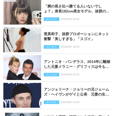
「脚の長さ比べ勝てる人いないでし
ょ？」身長182cm美女モデル、抜群のプ
ロポーションにネット衝撃
エンタメ
2026/8/8 18:00
筧美和子、抜群プロポーションにネット
衝撃「美しすぎる」「スゴイ」
エンタメ
2026/8/8 18:00
アントニオ・バンデラス、2014年に離婚
した元妻メラニー・グリフィスは今も
「親友の一人」
エンタメ
2026/8/8 15:00
アンジェリーナ・ジョリーの兄ジェーム
ズ・ヘイヴンがゲイと公表 元妻の生配
信で明らかに
エンタメ
2026/8/8 14:00