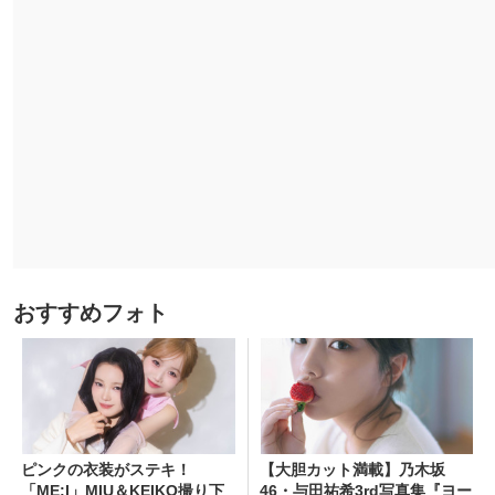
おすすめフォト
ピンクの衣装がステキ！
【大胆カット満載】乃木坂
「ME:I」MIU＆KEIKO撮り下
46・与田祐希3rd写真集『ヨー