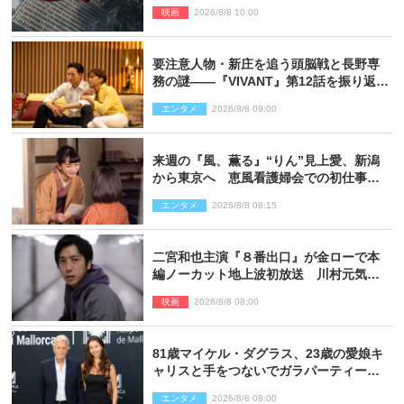
映像解禁
映画
2026/8/8 10:00
要注意人物・新庄を追う頭脳戦と長野専
務の謎――『VIVANT』第12話を振り返
る！
エンタメ
2026/8/8 09:00
来週の『風、薫る』“りん”見上愛、新潟
から東京へ 恵風看護婦会での初仕事に
向かう
エンタメ
2026/8/8 08:15
二宮和也主演『８番出口』が金ローで本
編ノーカット地上波初放送 川村元気監
督＆二宮コメント到着
映画
2026/8/8 08:00
81歳マイケル・ダグラス、23歳の愛娘キ
ャリスと手をつないでガラパーティーに
来場
エンタメ
2026/8/8 08:00