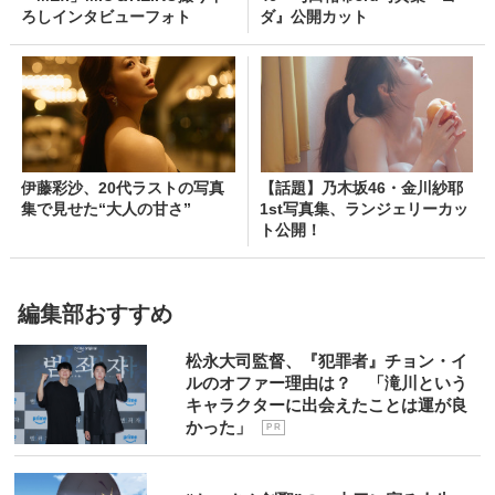
ろしインタビューフォト
ダ』公開カット
伊藤彩沙、20代ラストの写真
【話題】乃木坂46・金川紗耶
集で見せた“大人の甘さ”
1st写真集、ランジェリーカッ
ト公開！
編集部おすすめ
松永大司監督、『犯罪者』チョン・イ
ルのオファー理由は？ 「滝川という
キャラクターに出会えたことは運が良
かった」
P R