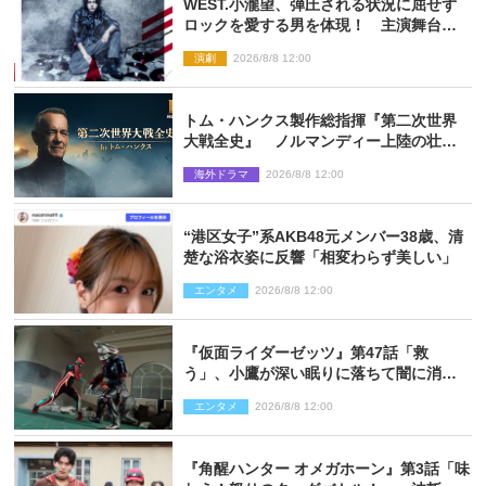
WEST.小瀧望、弾圧される状況に屈せず
ロックを愛する男を体現！ 主演舞台
『ロックンロール』ビジュアル解禁
演劇
2026/8/8 12:00
トム・ハンクス製作総指揮『第二次世界
大戦全史』 ノルマンディー上陸の壮絶
な戦場を収めた特別映像解禁
海外ドラマ
2026/8/8 12:00
“港区女子”系AKB48元メンバー38歳、清
楚な浴衣姿に反響「相変わらず美しい」
エンタメ
2026/8/8 12:00
『仮面ライダーゼッツ』第47話「救
う」、小鷹が深い眠りに落ちて闇に消え
る…？
エンタメ
2026/8/8 12:00
『角醒ハンター オメガホーン』第3話「味