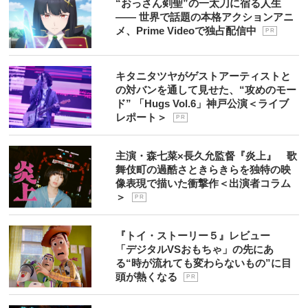
“おっさん剣聖”の一太刀に宿る人生
―― 世界で話題の本格アクションアニ
メ、Prime Videoで独占配信中
P R
キタニタツヤがゲストアーティストと
の対バンを通して見せた、“攻めのモー
ド” 「Hugs Vol.6」神戸公演＜ライブ
レポート＞
P R
主演・森七菜×長久允監督『炎上』 歌
舞伎町の過酷さときらきらを独特の映
像表現で描いた衝撃作＜出演者コラム
＞
P R
『トイ・ストーリー５』レビュー
「デジタルVSおもちゃ」の先にあ
る“時が流れても変わらないもの”に目
頭が熱くなる
P R