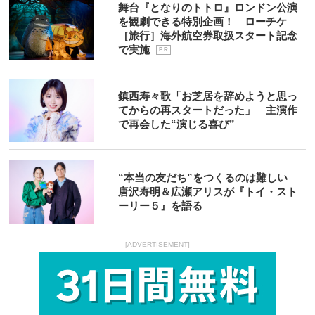
舞台『となりのトトロ』ロンドン公演
を観劇できる特別企画！ ローチケ
［旅行］海外航空券取扱スタート記念
で実施
P R
鎮西寿々歌「お芝居を辞めようと思っ
てからの再スタートだった」 主演作
で再会した“演じる喜び”
“本当の友だち”をつくるのは難しい
唐沢寿明＆広瀬アリスが『トイ・スト
ーリー５』を語る
[ADVERTISEMENT]