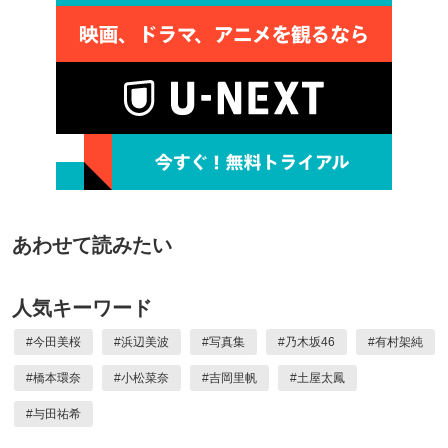
あわせて読みたい
人気キーワード
#
今田美桜
#
浜辺美波
#
写真集
#
乃木坂46
#
有村架純
#
橋本環奈
#
小松菜奈
#
吉岡里帆
#
土屋太鳳
#
与田祐希