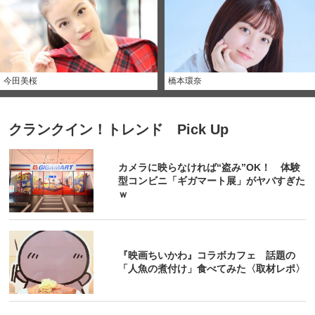
今田美桜
橋本環奈
クランクイン！トレンド Pick Up
カメラに映らなければ“盗み”OK！ 体験
型コンビニ「ギガマート展」がヤバすぎた
ｗ
『映画ちいかわ』コラボカフェ 話題の
「人魚の煮付け」食べてみた〈取材レポ〉