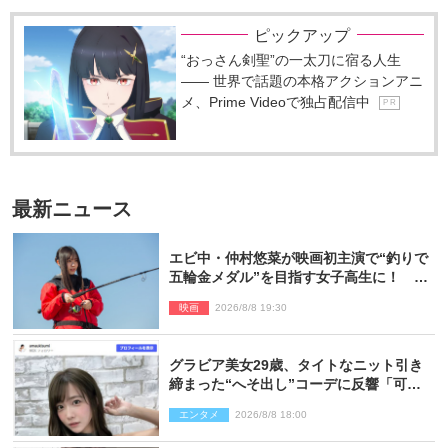
ピックアップ
“おっさん剣聖”の一太刀に宿る人生
―― 世界で話題の本格アクションアニ
メ、Prime Videoで独占配信中
P R
最新ニュース
エビ中・仲村悠菜が映画初主演で“釣りで
五輪金メダル”を目指す女子高生に！ 映
画『つりこまち』今秋公開
映画
2026/8/8 19:30
グラビア美女29歳、タイトなニット引き
締まった“へそ出し”コーデに反響「可愛
い過ぎる」
エンタメ
2026/8/8 18:00