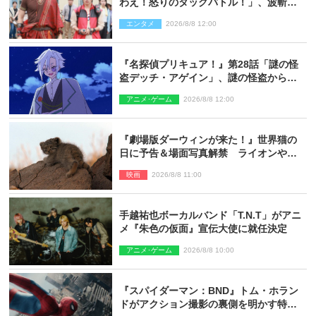
わえ！怒りのタッグバトル！」、波斬の
ギリコがハンターバトルを挑んできた！
エンタメ
2026/8/8 12:00
『名探偵プリキュア！』第28話「謎の怪
盗デッチ・アゲイン」、謎の怪盗から不
思議な予告状が届く
アニメ･ゲーム
2026/8/8 12:00
『劇場版ダーウィンが来た！』世界猫の
日に予告＆場面写真解禁 ライオンやマ
ヌルネコの赤ちゃんが大集合
映画
2026/8/8 11:00
手越祐也ボーカルバンド「T.N.T」がアニ
メ『朱色の仮面』宣伝大使に就任決定
アニメ･ゲーム
2026/8/8 10:00
『スパイダーマン：BND』トム・ホラン
ドがアクション撮影の裏側を明かす特別