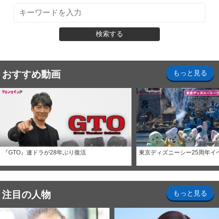
検索する
おすすめ動画
もっと見る
『GTO』連ドラが28年ぶり復活
東京ディズニーシー25周年イ
注目の人物
もっと見る