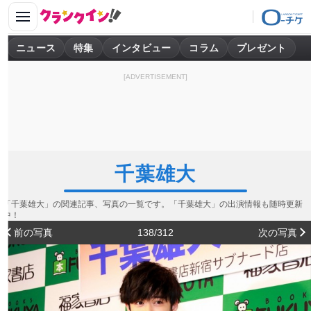
ニュース
特集
インタビュー
コラム
プレゼント
[ADVERTISEMENT]
千葉雄大
「千葉雄大」の関連記事、写真の一覧です。「千葉雄大」の出演情報も随時更新
中！
前の写真
138/312
次の写真