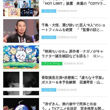
「HOT LIMIT」披露 来週の『CDTVライ
ブ！ライブ！』
エンタメ
2026/8/10 20:55
千鳥・大悟、選び抜いた芸人“8人”のショ
ートフィルムを絶賛 「『監督の話とか
来るんじゃない？』みたいな人間もいま
エンタメ
2026/8/10 20:30
した」
『映画ちいかわ』原作者・ナガノがキャ
ラクター誕生秘話などを語る！ ロング
インタビュー＆新規カット解禁
アニメ･ゲーム
2026/8/10 20:00
香取慎吾主演×赤楚衛二『虚ろな十字架』
ポスター＆本予告解禁 花瀬琴音・山中
崇らオールキャスト発表
エンタメ
2026/8/10 20:00
『赤ずきん、旅の途中で死体と出会
う。』TVアニメ化決定 宮本侑芽＆関根