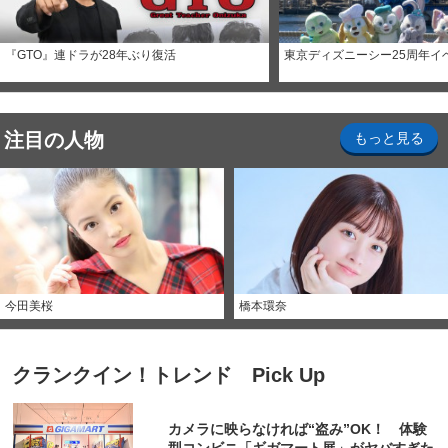
『GTO』連ドラが28年ぶり復活
東京ディズニーシー25周年イ
注目の人物
もっと見る
今田美桜
橋本環奈
クランクイン！トレンド Pick Up
カメラに映らなければ“盗み”OK！ 体験
型コンビニ「ギガマート展」がヤバすぎた