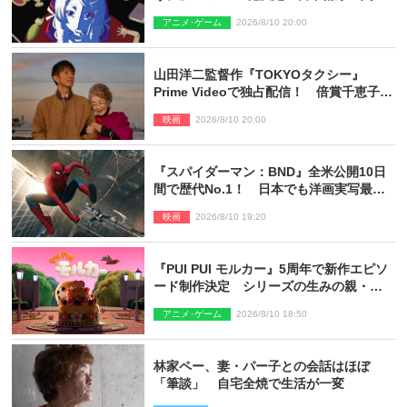
明良出演＆ティザーPV公開
アニメ･ゲーム
2026/8/10 20:00
山田洋二監督作『TOKYOタクシー』
Prime Videoで独占配信！ 倍賞千恵子×
木村拓哉で贈る珠玉のヒューマンドラマ
映画
2026/8/10 20:00
『スパイダーマン：BND』全米公開10日
間で歴代No.1！ 日本でも洋画実写最速
で興収30億円突破
映画
2026/8/10 19:20
『PUI PUI モルカー』5周年で新作エピソ
ード制作決定 シリーズの生みの親・見
里朝希監督が復帰
アニメ･ゲーム
2026/8/10 18:50
林家ペー、妻・パー子との会話はほぼ
「筆談」 自宅全焼で生活が一変