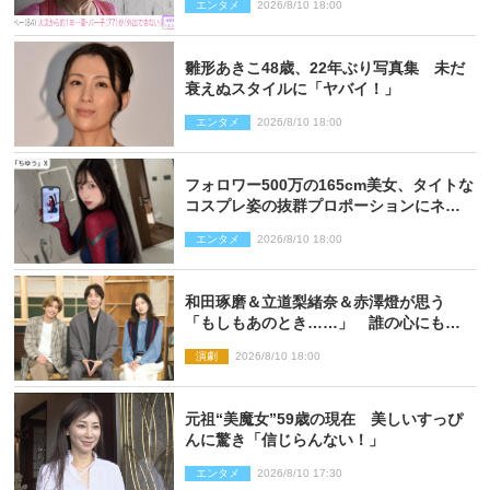
エンタメ
2026/8/10 18:00
雛形あきこ48歳、22年ぶり写真集 未だ
衰えぬスタイルに「ヤバイ！」
エンタメ
2026/8/10 18:00
フォロワー500万の165cm美女、タイトな
コスプレ姿の抜群プロポーションにネッ
ト衝撃
エンタメ
2026/8/10 18:00
和田琢磨＆立道梨緒奈＆赤澤燈が思う
「もしもあのとき……」 誰の心にもあ
るもの描く舞台『回転する夜』に込める
演劇
2026/8/10 18:00
思い
元祖“美魔女”59歳の現在 美しいすっぴ
んに驚き「信じらんない！」
エンタメ
2026/8/10 17:30