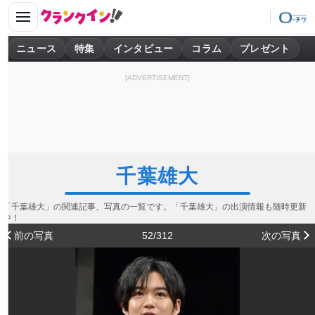
ニュース
特集
インタビュー
コラム
プレゼント
[ADVERTISEMENT]
千葉雄大
「千葉雄大」の関連記事、写真の一覧です。「千葉雄大」の出演情報も随時更新
中！
前の写真
52/312
次の写真