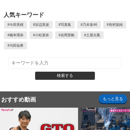
人気キーワード
#
今田美桜
#
浜辺美波
#
写真集
#
乃木坂46
#
有村架純
#
橋本環奈
#
小松菜奈
#
吉岡里帆
#
土屋太鳳
#
与田祐希
検索する
おすすめ動画
もっと見る