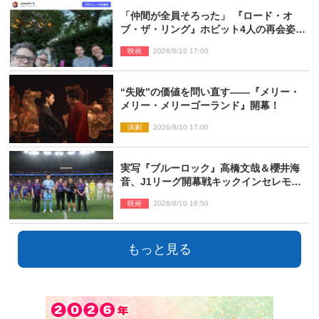
「仲間が全員そろった」 『ロード・オ
ブ・ザ・リング』ホビット4人の再会姿に
ファン感激
映画
2026/8/10 17:00
“失敗”の価値を問い直す――『メリー・
メリー・メリーゴーランド』開幕！
演劇
2026/8/10 17:00
実写『ブルーロック』高橋文哉＆櫻井海
音、J1リーグ開幕戦キックインセレモニ
ーに登場＆喜びの声到着
映画
2026/8/10 16:50
もっと見る