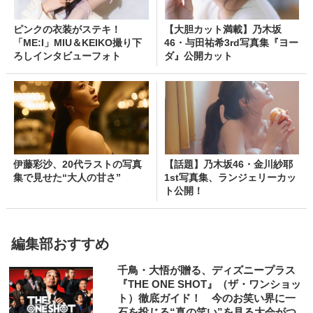
ピンクの衣装がステキ！
【大胆カット満載】乃木坂
「ME:I」MIU＆KEIKO撮り下
46・与田祐希3rd写真集『ヨー
ろしインタビューフォト
ダ』公開カット
伊藤彩沙、20代ラストの写真
【話題】乃木坂46・金川紗耶
集で見せた“大人の甘さ”
1st写真集、ランジェリーカッ
ト公開！
編集部おすすめ
千鳥・大悟が贈る、ディズニープラス
『THE ONE SHOT』（ザ・ワンショッ
ト）徹底ガイド！ 今のお笑い界に一
石を投じる“真の笑い”を見る大会がつ