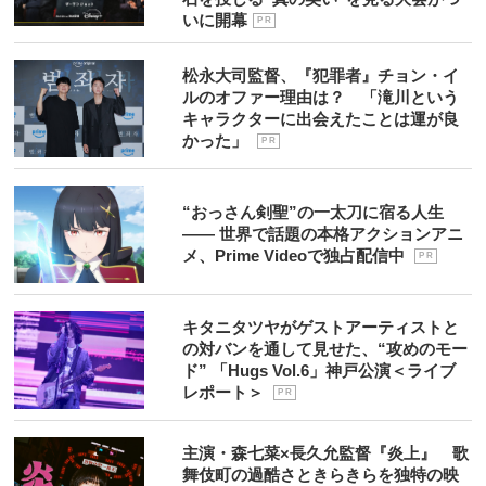
いに開幕
P R
松永大司監督、『犯罪者』チョン・イ
ルのオファー理由は？ 「滝川という
キャラクターに出会えたことは運が良
かった」
P R
“おっさん剣聖”の一太刀に宿る人生
―― 世界で話題の本格アクションアニ
メ、Prime Videoで独占配信中
P R
キタニタツヤがゲストアーティストと
の対バンを通して見せた、“攻めのモー
ド” 「Hugs Vol.6」神戸公演＜ライブ
レポート＞
P R
主演・森七菜×長久允監督『炎上』 歌
舞伎町の過酷さときらきらを独特の映