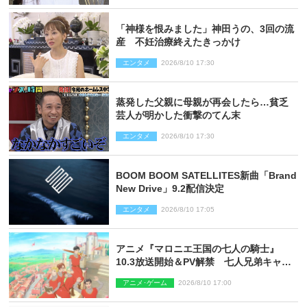
「神様を恨みました」神田うの、3回の流
産 不妊治療終えたきっかけ
エンタメ
2026/8/10 17:30
蒸発した父親に母親が再会したら…貧乏
芸人が明かした衝撃のてん末
エンタメ
2026/8/10 17:30
BOOM BOOM SATELLITES新曲「Brand
New Drive」9.2配信決定
エンタメ
2026/8/10 17:05
アニメ『マロニエ王国の七人の騎士』
10.3放送開始＆PV解禁 七人兄弟キャス
トに高梨謙吾、川島零士ら
アニメ･ゲーム
2026/8/10 17:00