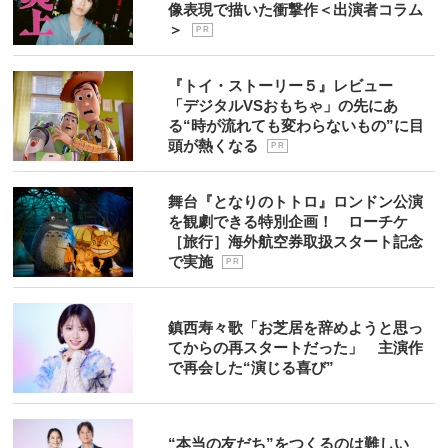
像表現で描いた衝撃作＜出演者コラム
＞
P R
『トイ・ストーリー５』レビュー
「デジタルVSおもちゃ」の先にあ
る“時が流れても変わらないもの”に目
頭が熱くなる
P R
舞台『となりのトトロ』ロンドン公演
を観劇できる特別企画！ ローチケ
［旅行］海外航空券取扱スタート記念
で実施
P R
鎮西寿々歌「お芝居を辞めようと思っ
てからの再スタートだった」 主演作
で再会した“演じる喜び”
“本当の友だち”をつくるのは難しい