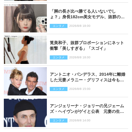
「脚の長さ比べ勝てる人いないでし
ょ？」身長182cm美女モデル、抜群のプ
ロポーションにネット衝撃
エンタメ
2026/8/8 18:00
筧美和子、抜群プロポーションにネット
衝撃「美しすぎる」「スゴイ」
エンタメ
2026/8/8 18:00
アントニオ・バンデラス、2014年に離婚
した元妻メラニー・グリフィスは今も
「親友の一人」
エンタメ
2026/8/8 15:00
アンジェリーナ・ジョリーの兄ジェーム
ズ・ヘイヴンがゲイと公表 元妻の生配
信で明らかに
エンタメ
2026/8/8 14:00