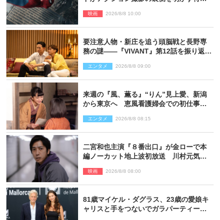
映像解禁
映画
2026/8/8 10:00
要注意人物・新庄を追う頭脳戦と長野専
務の謎――『VIVANT』第12話を振り返
る！
エンタメ
2026/8/8 09:00
来週の『風、薫る』“りん”見上愛、新潟
から東京へ 恵風看護婦会での初仕事に
向かう
エンタメ
2026/8/8 08:15
二宮和也主演『８番出口』が金ローで本
編ノーカット地上波初放送 川村元気監
督＆二宮コメント到着
映画
2026/8/8 08:00
81歳マイケル・ダグラス、23歳の愛娘キ
ャリスと手をつないでガラパーティーに
来場