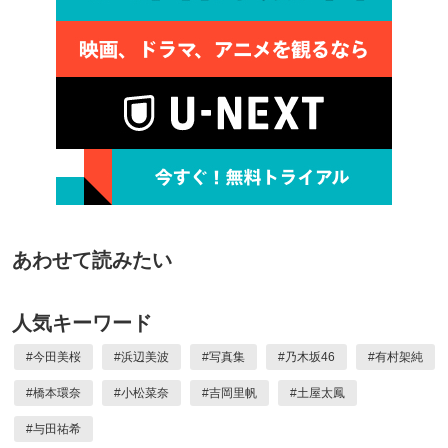
あわせて読みたい
人気キーワード
#
今田美桜
#
浜辺美波
#
写真集
#
乃木坂46
#
有村架純
#
橋本環奈
#
小松菜奈
#
吉岡里帆
#
土屋太鳳
#
与田祐希