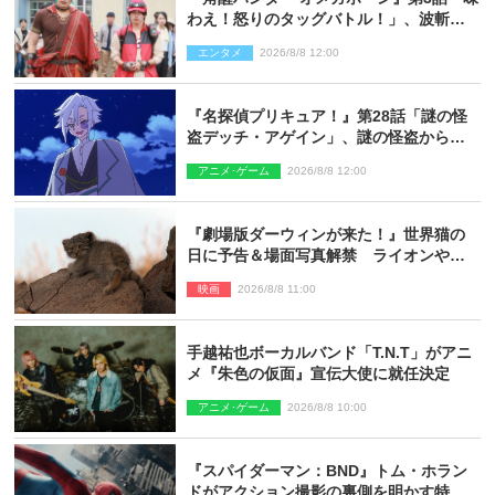
わえ！怒りのタッグバトル！」、波斬の
ギリコがハンターバトルを挑んできた！
エンタメ
2026/8/8 12:00
『名探偵プリキュア！』第28話「謎の怪
盗デッチ・アゲイン」、謎の怪盗から不
思議な予告状が届く
アニメ･ゲーム
2026/8/8 12:00
『劇場版ダーウィンが来た！』世界猫の
日に予告＆場面写真解禁 ライオンやマ
ヌルネコの赤ちゃんが大集合
映画
2026/8/8 11:00
手越祐也ボーカルバンド「T.N.T」がアニ
メ『朱色の仮面』宣伝大使に就任決定
アニメ･ゲーム
2026/8/8 10:00
『スパイダーマン：BND』トム・ホラン
ドがアクション撮影の裏側を明かす特別