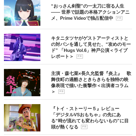
“おっさん剣聖”の一太刀に宿る人生
―― 世界で話題の本格アクションアニ
メ、Prime Videoで独占配信中
P R
キタニタツヤがゲストアーティストと
の対バンを通して見せた、“攻めのモー
ド” 「Hugs Vol.6」神戸公演＜ライブ
レポート＞
P R
主演・森七菜×長久允監督『炎上』 歌
舞伎町の過酷さときらきらを独特の映
像表現で描いた衝撃作＜出演者コラム
＞
P R
『トイ・ストーリー５』レビュー
「デジタルVSおもちゃ」の先にあ
る“時が流れても変わらないもの”に目
頭が熱くなる
P R