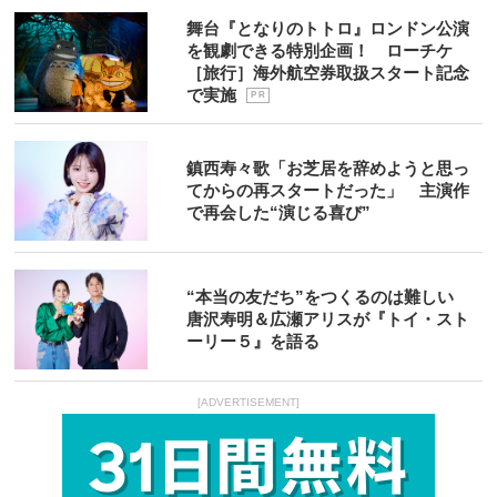
舞台『となりのトトロ』ロンドン公演
を観劇できる特別企画！ ローチケ
［旅行］海外航空券取扱スタート記念
で実施
P R
鎮西寿々歌「お芝居を辞めようと思っ
てからの再スタートだった」 主演作
で再会した“演じる喜び”
“本当の友だち”をつくるのは難しい
唐沢寿明＆広瀬アリスが『トイ・スト
ーリー５』を語る
[ADVERTISEMENT]