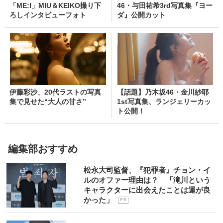
「ME:I」MIU＆KEIKO撮り下
46・与田祐希3rd写真集『ヨー
ろしインタビューフォト
ダ』公開カット
伊藤彩沙、20代ラストの写真
【話題】乃木坂46・金川紗耶
集で見せた“大人の甘さ”
1st写真集、ランジェリーカッ
ト公開！
編集部おすすめ
松永大司監督、『犯罪者』チョン・イ
ルのオファー理由は？ 「滝川という
キャラクターに出会えたことは運が良
かった」
P R