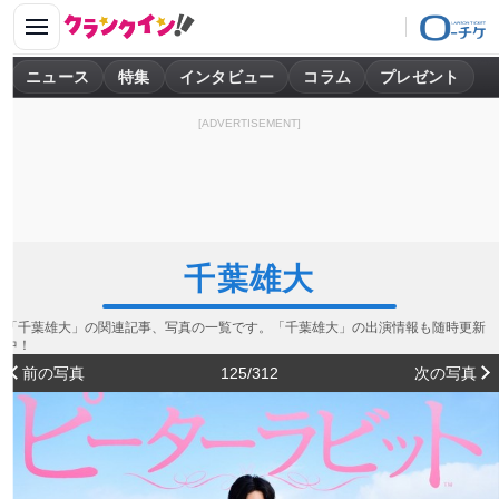
ニュース
特集
インタビュー
コラム
プレゼント
[ADVERTISEMENT]
千葉雄大
「千葉雄大」の関連記事、写真の一覧です。「千葉雄大」の出演情報も随時更新
中！
前の写真
125/312
次の写真