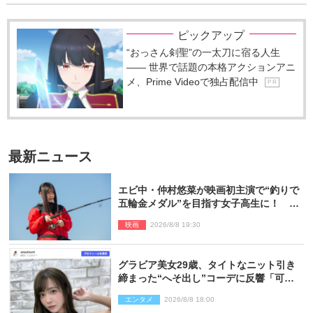
ピックアップ
“おっさん剣聖”の一太刀に宿る人生
―― 世界で話題の本格アクションアニ
メ、Prime Videoで独占配信中
P R
最新ニュース
エビ中・仲村悠菜が映画初主演で“釣りで
五輪金メダル”を目指す女子高生に！ 映
画『つりこまち』今秋公開
映画
2026/8/8 19:30
グラビア美女29歳、タイトなニット引き
締まった“へそ出し”コーデに反響「可愛
い過ぎる」
エンタメ
2026/8/8 18:00