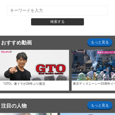
検索する
おすすめ動画
もっと見る
『GTO』連ドラが28年ぶり復活
東京ディズニーシー25周年イ
注目の人物
もっと見る