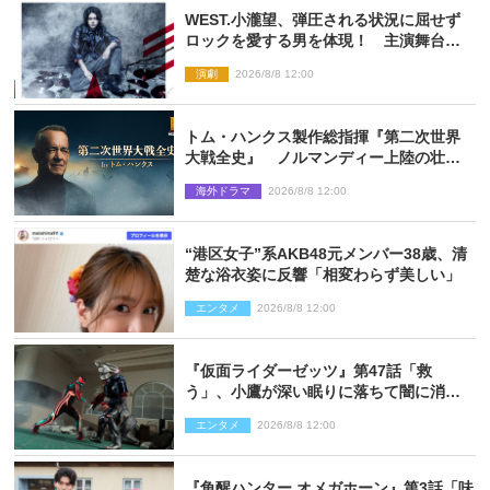
WEST.小瀧望、弾圧される状況に屈せず
ロックを愛する男を体現！ 主演舞台
『ロックンロール』ビジュアル解禁
演劇
2026/8/8 12:00
トム・ハンクス製作総指揮『第二次世界
大戦全史』 ノルマンディー上陸の壮絶
な戦場を収めた特別映像解禁
海外ドラマ
2026/8/8 12:00
“港区女子”系AKB48元メンバー38歳、清
楚な浴衣姿に反響「相変わらず美しい」
エンタメ
2026/8/8 12:00
『仮面ライダーゼッツ』第47話「救
う」、小鷹が深い眠りに落ちて闇に消え
る…？
エンタメ
2026/8/8 12:00
『角醒ハンター オメガホーン』第3話「味