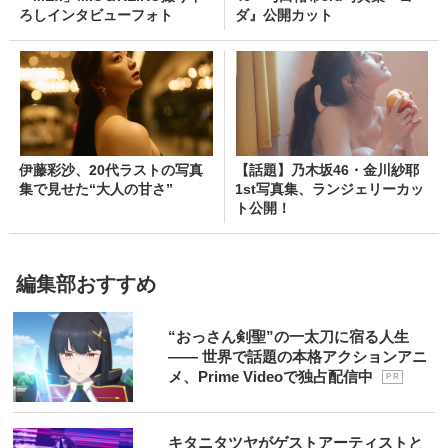
ろしインタビューフォト
ダ』公開カット
伊藤彩沙、20代ラストの写真
【話題】乃木坂46・金川紗耶
集で見せた“大人の甘さ”
1st写真集、ランジェリーカッ
ト公開！
編集部おすすめ
“おっさん剣聖”の一太刀に宿る人生
―― 世界で話題の本格アクションアニ
メ、Prime Videoで独占配信中
P R
キタニタツヤがゲストアーティストと