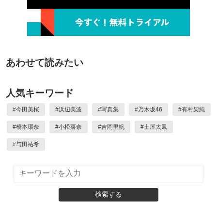
あわせて読みたい
人気キーワード
#
今田美桜
#
浜辺美波
#
写真集
#
乃木坂46
#
有村架純
#
橋本環奈
#
小松菜奈
#
吉岡里帆
#
土屋太鳳
#
与田祐希
検索する