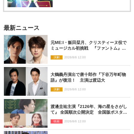
最新ニュース
元ME:I・飯田栞月、クリスティーヌ役で
ミュージカル初挑戦 『ファントム』
2027年上演
演劇
2026/8/6 12:00
大鶴義丹演出で唐十郎作『下谷万年町物
語』が復活！ 主演は渡辺大
演劇
2026/8/6 12:00
渡邊圭祐主演『2126年、海の星をさがし
て』 全国順次公開決定 全国版ポスター
解禁
映画
2026/8/6 12:00