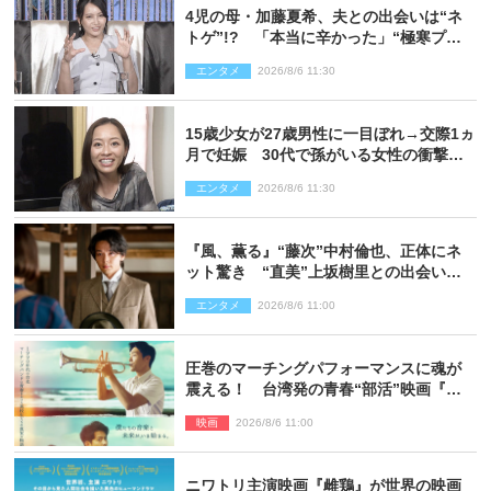
4児の母・加藤夏希、夫との出会いは“ネ
トゲ”!? 「本当に辛かった」“極寒プロ
ポーズ”も告白
エンタメ
2026/8/6 11:30
15歳少女が27歳男性に一目ぼれ→交際1ヵ
月で妊娠 30代で孫がいる女性の衝撃半
生
エンタメ
2026/8/6 11:30
『風、薫る』“藤次”中村倫也、正体にネ
ット驚き “直美”上坂樹里との出会いに
も反響「力になってくれそう」「仲良く
エンタメ
2026/8/6 11:00
しなよ！」
圧巻のマーチングパフォーマンスに魂が
震える！ 台湾発の青春“部活”映画『進
行曲 マーチングボーイズ』予告解禁
映画
2026/8/6 11:00
ニワトリ主演映画『雌鶏』が世界の映画