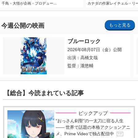
千鳥・大悟が企画・プロデュー…
カナダの作家レイチェル・リ
今週公開の映画
もっと見る
ブルーロック
2026年08月07日（金）公開
出演：高橋文哉
監督：瀧悠輔
【総合】今読まれている記事
ピックアップ
“おっさん剣聖”の一太刀に宿る人生
―― 世界で話題の本格アクションアニ
メ、Prime Videoで独占配信中
P R