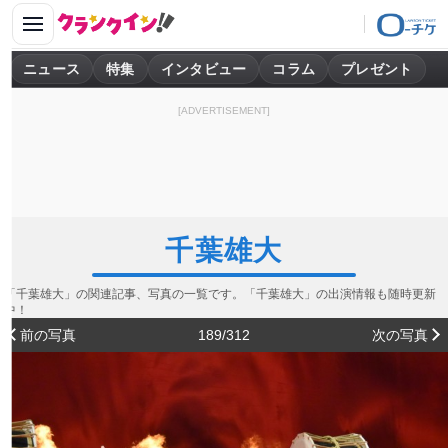
ニュース
特集
インタビュー
コラム
プレゼント
[ADVERTISEMENT]
千葉雄大
「千葉雄大」の関連記事、写真の一覧です。「千葉雄大」の出演情報も随時更新
中！
前の写真
189/312
次の写真