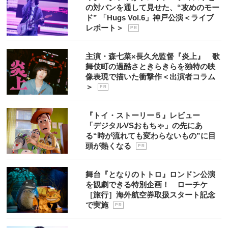
の対バンを通して見せた、“攻めのモー
ド” 「Hugs Vol.6」神戸公演＜ライブ
レポート＞
P R
主演・森七菜×長久允監督『炎上』 歌
舞伎町の過酷さときらきらを独特の映
像表現で描いた衝撃作＜出演者コラム
＞
P R
『トイ・ストーリー５』レビュー
「デジタルVSおもちゃ」の先にあ
る“時が流れても変わらないもの”に目
頭が熱くなる
P R
舞台『となりのトトロ』ロンドン公演
を観劇できる特別企画！ ローチケ
［旅行］海外航空券取扱スタート記念
で実施
P R