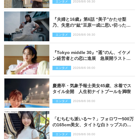
エンタメ
2026/8/6 06:30
『夫婦と16歳』第6話 “美子”かたせ梨
乃、失意の“紘”豆原一成に思い切ったプ
レゼント
エンタメ
2026/8/6 06:30
『Tokyo middle 30』“遥”のん、イケメ
ン経営者との恋に進展 急展開ラストに
騒然「え…いきなり」「嫌な予感」
エンタメ
2026/8/6 06:00
慶應卒・気象予報士美女45歳、水着でス
タイル全開 人生初ナイトプールを満喫
エンタメ
2026/8/6 06:00
「むちむち派いる〜？」フォロワー500万
の165cm美女、タイトな白トップスの抜
群プロポーションにネット衝撃
エンタメ
2026/8/6 06:00