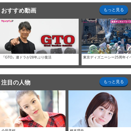
おすすめ動画
もっと見る
『GTO』連ドラが28年ぶり復活
東京ディズニーシー25周年イ
注目の人物
もっと見る
今田美桜
橋本環奈