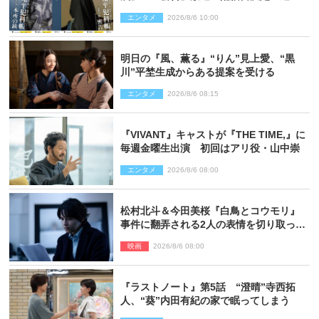
と現在が繋がるビジュアルも解禁
エンタメ
2026/8/6 10:00
明日の『風、薫る』“りん”見上愛、“黒
川”平埜生成からある提案を受ける
エンタメ
2026/8/6 08:15
『VIVANT』キャストが『THE TIME,』に
毎週金曜生出演 初回はアリ役・山中崇
エンタメ
2026/8/6 08:00
松村北斗＆今田美桜『白鳥とコウモリ』
事件に翻弄される2人の表情を切り取った
場面写真解禁
映画
2026/8/6 08:00
『ラストノート』第5話 “澄晴”寺西拓
人、“葵”内田有紀の家で眠ってしまう