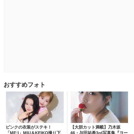
おすすめフォト
ピンクの衣装がステキ！
【大胆カット満載】乃木坂
「ME:I」MIU＆KEIKO撮り下
46・与田祐希3rd写真集『ヨー