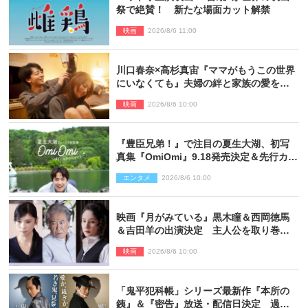
祭で絶賛！ 新たな場面カット解禁
映画
2026/8/6 11:00
川口春奈×高杉真宙『ママがもうこの世界
にいなくても』夫婦の絆と家族の愛を映
す場面写真公開
映画
2026/8/6 10:00
『豊臣兄弟！』で注目の夏生大湖、初写
真集『OmiOmi』9.18発売決定＆先行カッ
ト解禁
エンタメ
2026/8/6 10:00
映画『月がみている』黒木瞳＆西岡徳馬
＆吉田羊の出演決定 主人公を取り巻く
重要人物を演じる
映画
2026/8/6 10:00
「鬼平犯科帳」シリーズ最新作『本所の
銕』＆『密告』放送・配信日決定 過去