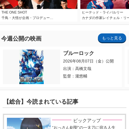
THE ONE SHOT
ヒーテッド・ライバルリー
千鳥・大悟が企画・プロデュー…
カナダの作家レイチェル・リ
今週公開の映画
もっと見る
ブルーロック
2026年08月07日（金）公開
出演：高橋文哉
監督：瀧悠輔
【総合】今読まれている記事
ピックアップ
“おっさん剣聖”の一太刀に宿る人生