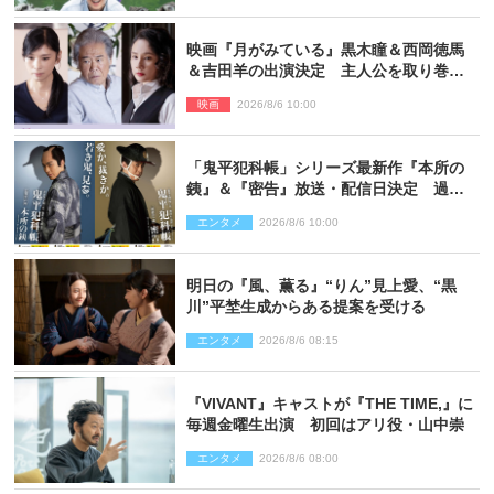
映画『月がみている』黒木瞳＆西岡徳馬
＆吉田羊の出演決定 主人公を取り巻く
重要人物を演じる
映画
2026/8/6 10:00
「鬼平犯科帳」シリーズ最新作『本所の
銕』＆『密告』放送・配信日決定 過去
と現在が繋がるビジュアルも解禁
エンタメ
2026/8/6 10:00
明日の『風、薫る』“りん”見上愛、“黒
川”平埜生成からある提案を受ける
エンタメ
2026/8/6 08:15
『VIVANT』キャストが『THE TIME,』に
毎週金曜生出演 初回はアリ役・山中崇
エンタメ
2026/8/6 08:00