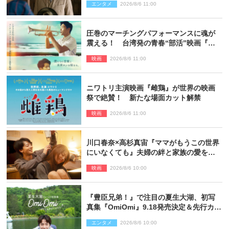
エンタメ
2026/8/6 11:00
しなよ！」
圧巻のマーチングパフォーマンスに魂が
震える！ 台湾発の青春“部活”映画『進
行曲 マーチングボーイズ』予告解禁
映画
2026/8/6 11:00
ニワトリ主演映画『雌鶏』が世界の映画
祭で絶賛！ 新たな場面カット解禁
映画
2026/8/6 11:00
川口春奈×高杉真宙『ママがもうこの世界
にいなくても』夫婦の絆と家族の愛を映
す場面写真公開
映画
2026/8/6 10:00
『豊臣兄弟！』で注目の夏生大湖、初写
真集『OmiOmi』9.18発売決定＆先行カッ
ト解禁
エンタメ
2026/8/6 10:00