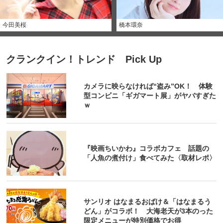
今田美桜
橋本環奈
クランクイン！トレンド Pick Up
カメラに映らなければ“盗み”OK！ 体験
型コンビニ「ギガマート展」がヤバすぎた
ｗ
『映画ちいかわ』コラボカフェ 話題の
「人魚の煮付け」食べてみた〈取材レポ〉
サンリオ はなまるおばけ＆「はなまるう
どん」がコラボ！ 大海老天が3本のった
限定メニューが特別価格でお得