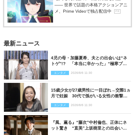
―― 世界で話題の本格アクションアニ
メ、Prime Videoで独占配信中
P R
最新ニュース
4児の母・加藤夏希、夫との出会いは“ネ
トゲ”!? 「本当に辛かった」“極寒プロ
ポーズ”も告白
エンタメ
2026/8/6 11:30
15歳少女が27歳男性に一目ぼれ→交際1ヵ
月で妊娠 30代で孫がいる女性の衝撃半
生
エンタメ
2026/8/6 11:30
『風、薫る』“藤次”中村倫也、正体にネ
ット驚き “直美”上坂樹里との出会いに
も反響「力になってくれそう」「仲良く