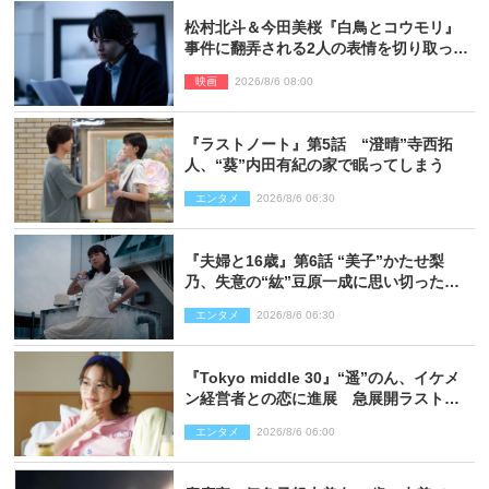
松村北斗＆今田美桜『白鳥とコウモリ』
事件に翻弄される2人の表情を切り取った
場面写真解禁
映画
2026/8/6 08:00
『ラストノート』第5話 “澄晴”寺西拓
人、“葵”内田有紀の家で眠ってしまう
エンタメ
2026/8/6 06:30
『夫婦と16歳』第6話 “美子”かたせ梨
乃、失意の“紘”豆原一成に思い切ったプ
レゼント
エンタメ
2026/8/6 06:30
『Tokyo middle 30』“遥”のん、イケメ
ン経営者との恋に進展 急展開ラストに
騒然「え…いきなり」「嫌な予感」
エンタメ
2026/8/6 06:00