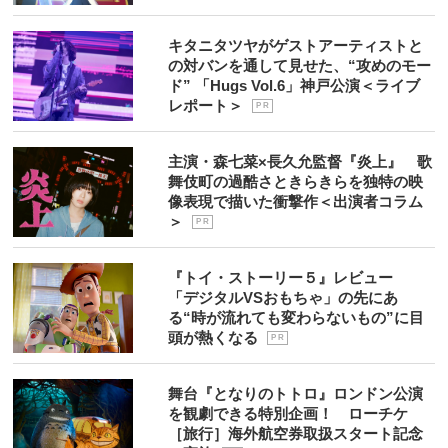
キタニタツヤがゲストアーティストと
の対バンを通して見せた、“攻めのモー
ド” 「Hugs Vol.6」神戸公演＜ライブ
レポート＞
P R
主演・森七菜×長久允監督『炎上』 歌
舞伎町の過酷さときらきらを独特の映
像表現で描いた衝撃作＜出演者コラム
＞
P R
『トイ・ストーリー５』レビュー
「デジタルVSおもちゃ」の先にあ
る“時が流れても変わらないもの”に目
頭が熱くなる
P R
舞台『となりのトトロ』ロンドン公演
を観劇できる特別企画！ ローチケ
［旅行］海外航空券取扱スタート記念