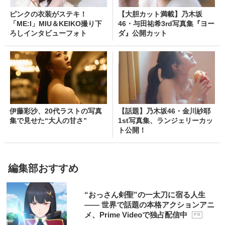
ピンクの衣装がステキ！
【大胆カット満載】乃木坂
「ME:I」MIU＆KEIKO撮り下
46・与田祐希3rd写真集『ヨー
ろしインタビューフォト
ダ』公開カット
伊藤彩沙、20代ラストの写真
【話題】乃木坂46・金川紗耶
集で見せた“大人の甘さ”
1st写真集、ランジェリーカッ
ト公開！
編集部おすすめ
“おっさん剣聖”の一太刀に宿る人生
―― 世界で話題の本格アクションアニ
メ、Prime Videoで独占配信中
P R