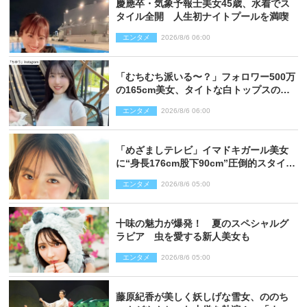
慶應卒・気象予報士美女45歳、水着でス
タイル全開 人生初ナイトプールを満喫
エンタメ
2026/8/6 06:00
「むちむち派いる〜？」フォロワー500万
の165cm美女、タイトな白トップスの抜
群プロポーションにネット衝撃
エンタメ
2026/8/6 06:00
「めざましテレビ」イマドキガール美女
に“身長176cm股下90cm”圧倒的スタイル
の美女も ヤンジャン最新号
エンタメ
2026/8/6 05:00
十味の魅力が爆発！ 夏のスペシャルグ
ラビア 虫を愛する新人美女も
エンタメ
2026/8/6 05:00
藤原紀香が美しく妖しげな雪女、ののち