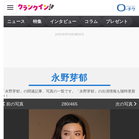
ニュース
特集
インタビュー
コラム
プレゼント
[ADVERTISEMENT]
永野芽郁
「永野芽郁」の関連記事、写真の一覧です。「永野芽郁」の出演情報も随時更新
中！
前の写真
280/465
次の写真