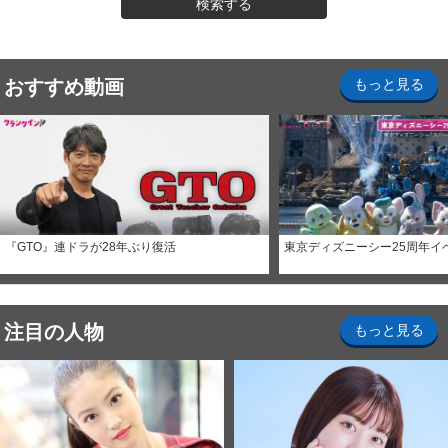
検索する
おすすめ動画
もっと見る
『GTO』連ドラが28年ぶり復活
東京ディズニーシー25周年イ
注目の人物
もっと見る