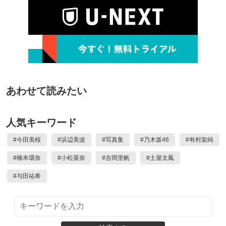
あわせて読みたい
人気キーワード
#
今田美桜
#
浜辺美波
#
写真集
#
乃木坂46
#
有村架純
#
橋本環奈
#
小松菜奈
#
吉岡里帆
#
土屋太鳳
#
与田祐希