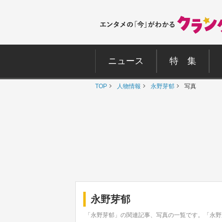
ニュース
特 集
TOP
人物情報
永野芽郁
写真
永野芽郁
「永野芽郁」の関連記事、写真の一覧です。「永野