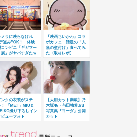
カメラに映らなけれ
『映画ちいかわ』コラ
ば“盗み”OK！ 体験
ボカフェ 話題の「人
型コンビニ「ギガマー
魚の煮付け」食べてみ
ト展」がヤバすぎたｗ
た〈取材レポ〉
ピンクの衣装がステ
【大胆カット満載】乃
！ 「ME:I」MIU＆
木坂46・与田祐希3rd
KEIKO撮り下ろしイン
写真集『ヨーダ』公開
タビューフォト
カット