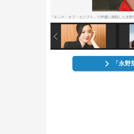
『キング・オブ・エジプト』で声優に挑戦した永野
「永野