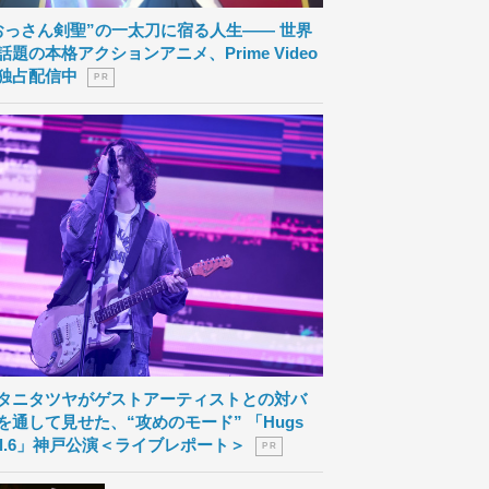
おっさん剣聖”の一太刀に宿る人生―― 世界
話題の本格アクションアニメ、Prime Video
独占配信中
P R
タニタツヤがゲストアーティストとの対バ
を通して見せた、“攻めのモード” 「Hugs
ol.6」神戸公演＜ライブレポート＞
P R