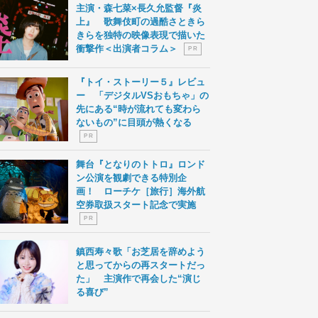
主演・森七菜×長久允監督『炎
上』 歌舞伎町の過酷さときら
きらを独特の映像表現で描いた
衝撃作＜出演者コラム＞
P R
『トイ・ストーリー５』レビュ
ー 「デジタルVSおもちゃ」の
先にある“時が流れても変わら
ないもの”に目頭が熱くなる
P R
舞台『となりのトトロ』ロンド
ン公演を観劇できる特別企
画！ ローチケ［旅行］海外航
空券取扱スタート記念で実施
P R
鎮西寿々歌「お芝居を辞めよう
と思ってからの再スタートだっ
た」 主演作で再会した“演じ
る喜び”