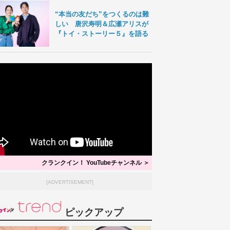
“本当の友だち”をつくるのは難
しい 唐沢寿明＆広瀬アリスが
『トイ・ストーリー５』を語る
クランクイン！ YouTubeチャンネル ＞
[ADVERTISEMENT]
ピックアップ