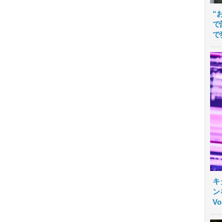
“
で
で
キ
ン
V