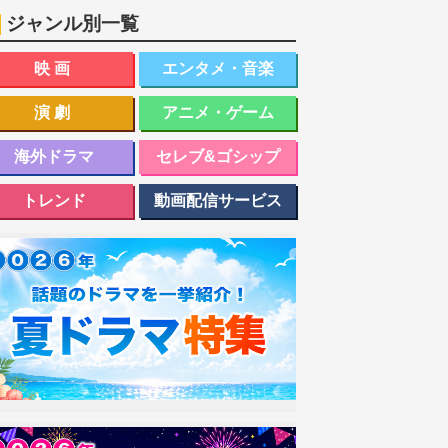
ジャンル別一覧
映画
エンタメ・音楽
演劇
アニメ・ゲーム
海外ドラマ
セレブ&ゴシップ
トレンド
動画配信サービス