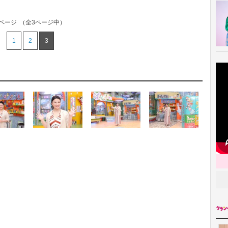
3ページ
（全3ページ中）
1
2
3