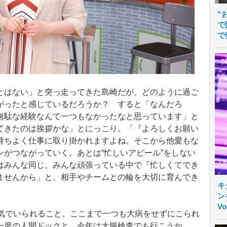
“
で
で
はない」と突っ走ってきた島崎だが、どのように過ご
がったと感じているだろうか？ すると「なんだろ
無駄な経験なんて一つもなかったなと思っています」と
てきたのは挨拶かな」とにっこり。「『よろしくお願い
持ちよく仕事に取り掛かれますよね。そこから他愛もな
がつながっていく。あとは“忙しいアピール”をしない
はみんな同じ。みんな頑張っている中で『忙しくてでき
ませんから」と、相手やチームとの輪を大切に育んでき
キ
ン
V
気でいられること。ここまで一つも大病をせずにこられ
一度の人間ドックと、今年は大腸検査でも行こうか