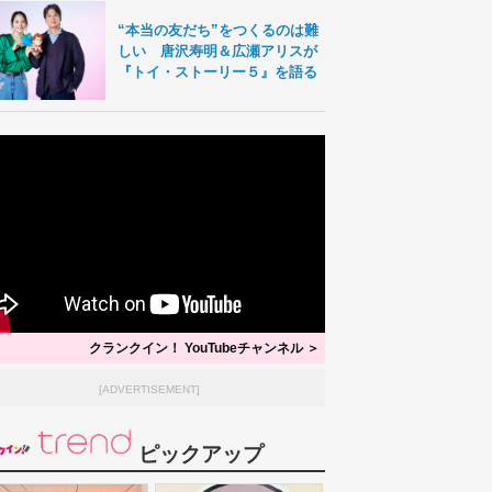
“本当の友だち”をつくるのは難
しい 唐沢寿明＆広瀬アリスが
『トイ・ストーリー５』を語る
クランクイン！ YouTubeチャンネル ＞
[ADVERTISEMENT]
ピックアップ