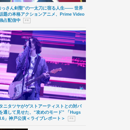
おっさん剣聖”の一太刀に宿る人生―― 世界
話題の本格アクションアニメ、Prime Video
独占配信中
P R
タニタツヤがゲストアーティストとの対バ
を通して見せた、“攻めのモード” 「Hugs
ol.6」神戸公演＜ライブレポート＞
P R