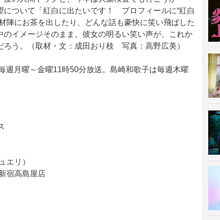
望について「紅白に出たいです！ プロフィールに“紅白
取材陣にお茶を出したり、どんな話も豪快に笑い飛ばした
中のイメージそのまま。彼女の明るい笑い声が、これか
だろう。（取材・文：成田おり枝 写真：高野広美）
週月曜～金曜11時50分放送。島崎和歌子は毎週木曜
ス
 ジュエリ）
Y 新宿高島屋店