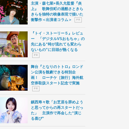
主演・森七菜×長久允監督『炎
上』 歌舞伎町の過酷さときら
きらを独特の映像表現で描いた
衝撃作＜出演者コラム＞
P R
『トイ・ストーリー５』レビュ
ー 「デジタルVSおもちゃ」の
先にある“時が流れても変わら
ないもの”に目頭が熱くなる
P R
舞台『となりのトトロ』ロンド
ン公演を観劇できる特別企
画！ ローチケ［旅行］海外航
空券取扱スタート記念で実施
P R
鎮西寿々歌「お芝居を辞めよう
と思ってからの再スタートだっ
た」 主演作で再会した“演じ
る喜び”