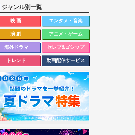
ジャンル別一覧
映画
エンタメ・音楽
演劇
アニメ・ゲーム
海外ドラマ
セレブ&ゴシップ
トレンド
動画配信サービス