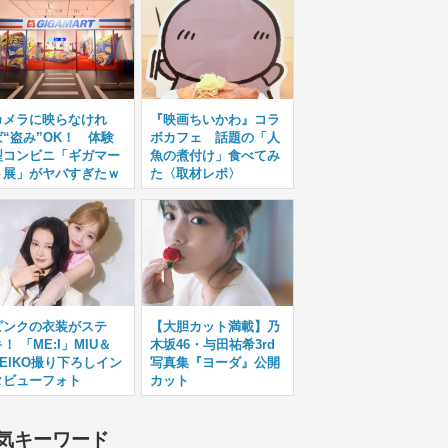
カメラに映らなけれ
『映画ちいかわ』コラ
ば“盗み”OK！ 体験
ボカフェ 話題の「人
型コンビニ「ギガマー
魚の煮付け」食べてみ
ト展」がヤバすぎたｗ
た〈取材レポ〉
ピンクの衣装がステ
【大胆カット満載】乃
！ 「ME:I」MIU＆
木坂46・与田祐希3rd
KEIKO撮り下ろしイン
写真集『ヨーダ』公開
タビューフォト
カット
気キーワード