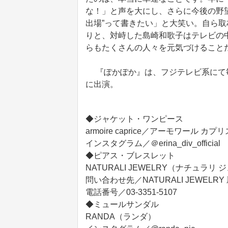
な！」と声を大にし、さらに今後の野
出場”って書きたい」と大笑い。自ら
りと、対峙した島崎和歌子はテレビの
らもたくさんの人々を元気づけること
『ぽかぽか』は、フジテレビ系にて毎
に出演。
◆ジャケット・ワンピース
armoire caprice／アーモワール カプリ
インスタグラム／＠erina_div_official
◆ピアス・ブレスレット
NATURALI JEWELRY（ナチュラリ
問い合わせ先／NATURALI JEWELR
電話番号／03-3351-5107
◆ミュールサンダル
RANDA（ランダ）