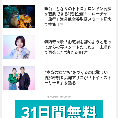
舞台『となりのトトロ』ロンドン公演
を観劇できる特別企画！ ローチケ
［旅行］海外航空券取扱スタート記念
で実施
P R
鎮西寿々歌「お芝居を辞めようと思っ
てからの再スタートだった」 主演作
で再会した“演じる喜び”
“本当の友だち”をつくるのは難しい
唐沢寿明＆広瀬アリスが『トイ・スト
ーリー５』を語る
[ADVERTISEMENT]