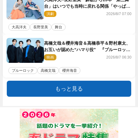
台」はいつでも当時に戻れる関係「やっぱり
他の方たちとは違います」
演劇
2026/8/7 07:00
大高洋夫
長野里美
舞台
高橋文哉＆櫻井海音＆高橋恭平＆野村康太、
お互いが認めた“ハマり役” 『ブルーロッ
ク』で築いた最高のチームワーク
映画
2026/8/7 06:30
ブルーロック
高橋文哉
櫻井海音
もっと見る