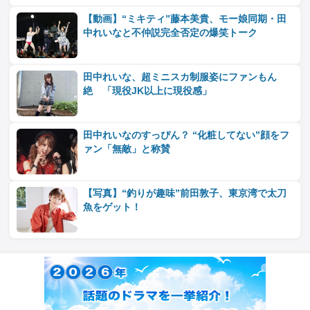
【動画】“ミキティ”藤本美貴、モー娘同期・田
中れいなと不仲説完全否定の爆笑トーク
田中れいな、超ミニスカ制服姿にファンもん
絶 「現役JK以上に現役感」
田中れいなのすっぴん？ “化粧してない”顔をフ
ァン「無敵」と称賛
【写真】“釣りが趣味”前田敦子、東京湾で太刀
魚をゲット！