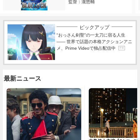
監督：瀧悠輔
ピックアップ
“おっさん剣聖”の一太刀に宿る人生
―― 世界で話題の本格アクションアニ
メ、Prime Videoで独占配信中
P R
最新ニュース