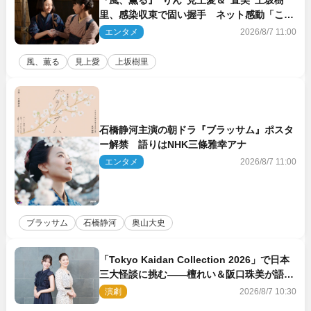
『風、薫る』“りん”見上愛＆“直美”上坂樹
里、感染収束で固い握手 ネット感動「この
バディは最強」「アツい」
エンタメ
2026/8/7 11:00
風、薫る
見上愛
上坂樹里
石橋静河主演の朝ドラ『ブラッサム』ポスタ
ー解禁 語りはNHK三條雅幸アナ
エンタメ
2026/8/7 11:00
ブラッサム
石橋静河
奥山大史
「Tokyo Kaidan Collection 2026」で日本
三大怪談に挑む――檀れい＆阪口珠美が語る
「牡丹灯籠」の新たな魅力
演劇
2026/8/7 10:30