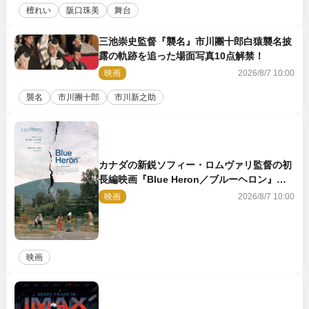
檀れい
阪口珠美
舞台
三池崇史監督『襲名』市川團十郎白猿襲名披
露の軌跡を追った場面写真10点解禁！
映画
2026/8/7 10:00
襲名
市川團十郎
市川新之助
カナダの新鋭ソフィー・ロムヴァリ監督の初
長編映画『Blue Heron／ブルーヘロン』
10.23公開
映画
2026/8/7 10:00
映画