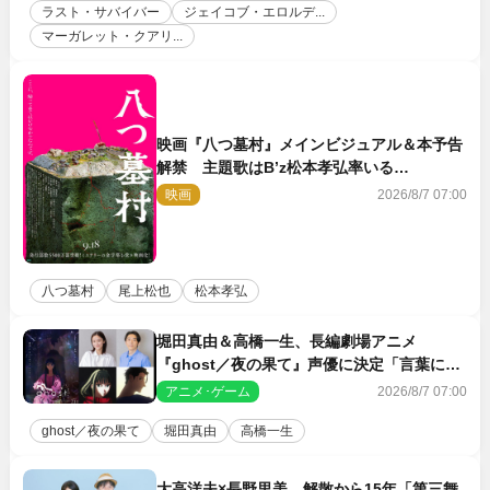
ラスト・サバイバー
ジェイコブ・エロルデ...
マーガレット・クアリ...
映画『八つ墓村』メインビジュアル＆本予告
解禁 主題歌はB’z松本孝弘率いる
TMG「DOOM」に決定
映画
2026/8/7 07:00
八つ墓村
尾上松也
松本孝弘
堀田真由＆高橋一生、長編劇場アニメ
『ghost／夜の果て』声優に決定「言葉には
できない沢山の感情を思い出しました」
アニメ･ゲーム
2026/8/7 07:00
ghost／夜の果て
堀田真由
高橋一生
大高洋夫×長野里美 解散から15年「第三舞