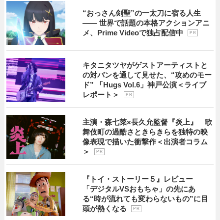
“おっさん剣聖”の一太刀に宿る人生
―― 世界で話題の本格アクションアニ
メ、Prime Videoで独占配信中
P R
キタニタツヤがゲストアーティストと
の対バンを通して見せた、“攻めのモー
ド” 「Hugs Vol.6」神戸公演＜ライブ
レポート＞
P R
主演・森七菜×長久允監督『炎上』 歌
舞伎町の過酷さときらきらを独特の映
像表現で描いた衝撃作＜出演者コラム
＞
P R
『トイ・ストーリー５』レビュー
「デジタルVSおもちゃ」の先にあ
る“時が流れても変わらないもの”に目
頭が熱くなる
P R