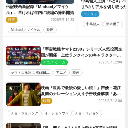
中島健人主演『SとX』30
伝記映画新記録『Michael／マイケ
ま”のリアルを切り取った
ル』、早ければ年内に続編の撮影開始
5点解禁
エンタメ
2
映画
2026/8/7 14:25
中島健人
新木優子
Michael／マイケル
映画
「宇宙戦艦ヤマト2199」シリーズ人気投票企
画が開催 上位ランクインのキャラクター＆
メカは新規描き下ろしイラストを制作
アニメ･ゲーム
2026/8/7 12:00
ヤマトよ永遠に REBEL...
アニメ
映画
映画『世界で最後の愛しい娘！』声優・花江
夏樹のナレーション入り予告映像解禁「あふ
れ出る温かさに涙が止まらない！」
映画
2026/8/7 12:00
チョ・ジョンソク
イ・ジョンウン
チョ・ヨジョン