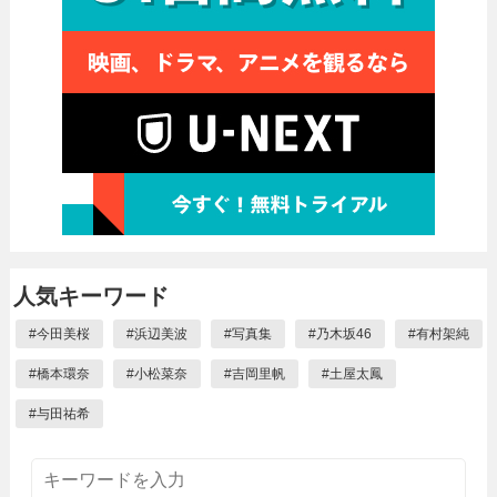
人気キーワード
#
今田美桜
#
浜辺美波
#
写真集
#
乃木坂46
#
有村架純
#
橋本環奈
#
小松菜奈
#
吉岡里帆
#
土屋太鳳
#
与田祐希