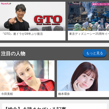
『GTO』連ドラが28年ぶり復活
東京ディズニーシー25周年イ
注目の人物
もっと見る
今田美桜
橋本環奈