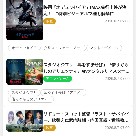
映画『オデュッセイア』IMAX先行上映が決
定！ “特別ビジュアル”3種も解禁に
映画
2026/8/7 09:00
オデュッセイア
クリストファー・ノー...
マット・デイモン
スタジオジブリ『耳をすませば』『借りぐら
しのアリエッティ』4Kデジタルリマスターで
IMAX上映決定！
アニメ･ゲーム
2026/8/7 07:00
スタジオジブリ
耳をすませば（アニメ...
借りぐらしのアリエッ...
リドリー・スコット監督『ラスト・サバイバ
ー』吹替えに武内駿輔・内田直哉・種崎敦
美・井上和彦ら豪華声優陣が集結！
映画
2026/8/7 07:00