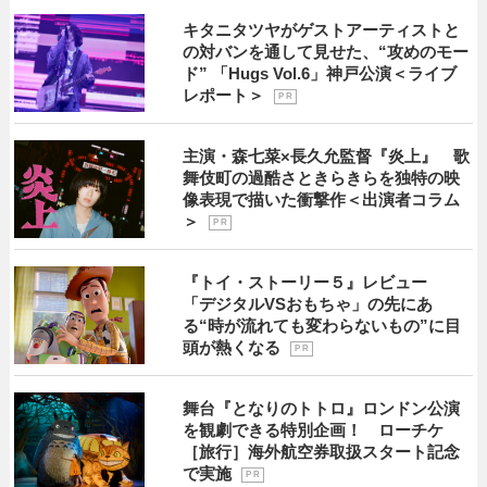
キタニタツヤがゲストアーティストと
の対バンを通して見せた、“攻めのモー
ド” 「Hugs Vol.6」神戸公演＜ライブ
レポート＞
P R
主演・森七菜×長久允監督『炎上』 歌
舞伎町の過酷さときらきらを独特の映
像表現で描いた衝撃作＜出演者コラム
＞
P R
『トイ・ストーリー５』レビュー
「デジタルVSおもちゃ」の先にあ
る“時が流れても変わらないもの”に目
頭が熱くなる
P R
舞台『となりのトトロ』ロンドン公演
を観劇できる特別企画！ ローチケ
［旅行］海外航空券取扱スタート記念
で実施
P R