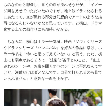
ものなのかと想像し、多くの血が流れそうだが、「イメー
ジ図を見せていただいたのですが、地上波ドラマ化される
にあたって、血が流れる部分は幻想的でアートのような描
写になるんじゃないかなと思っています」と横山。ドラマ
化する上での画作りにも期待がかかる。
ちなみに、横山はホラー平気派。映画『ソウ』シリーズ
やドラマシリーズ『ハンニバル』を好みの作品に挙げ、ホ
ラー作品を「怖いと思って見ていない」と言う。ただ、横
山にも弱点があるそうで、“注射”が苦手とのこと。「血ま
みれのシーンや、お腹を開くオペのシーンは平気なんです
けど、注射だけはダメなんです。自分で打たれるのも見て
いられません」と意外な一面を明かす。