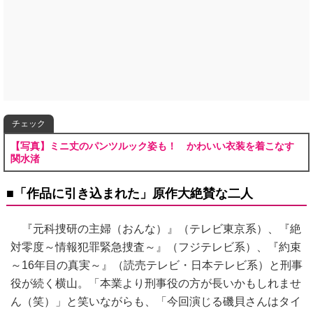
チェック
【写真】ミニ丈のパンツルック姿も！ かわいい衣装を着こなす
関水渚
■「作品に引き込まれた」原作大絶賛な二人
『元科捜研の主婦（おんな）』（テレビ東京系）、『絶
対零度～情報犯罪緊急捜査～』（フジテレビ系）、『約束
～16年目の真実～』（読売テレビ・日本テレビ系）と刑事
役が続く横山。「本業より刑事役の方が長いかもしれませ
ん（笑）」と笑いながらも、「今回演じる磯貝さんはタイ