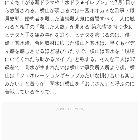
に立ち上がる新ドラマ枠「水ドラ★イレブン」で7月1日か
ら放送される。横山が演じるのは一匹オオカミな刑事・磯
貝史郎。婚約者を殺した連続殺人鬼に復讐すべく、人に触
れると相手の「殺した人数」が見える“第六感”を持つ少女
ヒナタと手を組み事件を追う。ヒナタを演じるのは、俳
優・関水渚。合同取材に応じた横山と関水は、早くもバデ
ィ感を感じさせるほど息ぴったりで、横山は関水を「現場
にいてくれたら助かるタイプ」と称する。そんな二人は17
歳差で、関水が生まれたのは横山の事務所入所より後。横
山は「ジェネレーションギャップみたいな掛け合いも楽し
みたい」と言うが、関水は横山を「おじさん」と呼ぶのに
苦戦しているそうで…。
[ADVERTISEMENT]