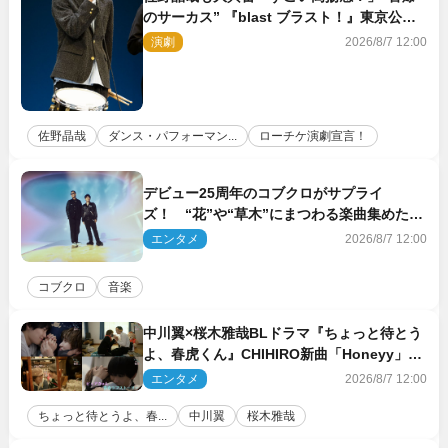
のサーカス” 『blast ブラスト！』東京公演
が開幕！
演劇
2026/8/7 12:00
佐野晶哉
ダンス・パフォーマン...
ローチケ演劇宣言！
デビュー25周年のコブクロがサプライ
ズ！ “花”や“草木”にまつわる楽曲集めた新
コンセプトアルバムを“花の日”に配信リリー
エンタメ
2026/8/7 12:00
ス
コブクロ
音楽
中川翼×桜木雅哉BLドラマ『ちょっと待とう
よ、春虎くん』CHIHIRO新曲「Honeyy」が
ED主題歌に決定！
エンタメ
2026/8/7 12:00
ちょっと待とうよ、春...
中川翼
桜木雅哉