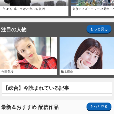
『GTO』連ドラが28年ぶり復活
東京ディズニーシー25周年イ
注目の人物
もっと見る
今田美桜
橋本環奈
【総合】今読まれている記事
最新＆おすすめ 配信作品
もっと見る