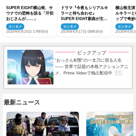
SUPER EIGHT横山裕、サ
ドラマ『今夜もシリアルキ
横山裕主演
ウナでの恐怖を語る「汗切
ラーと待ち合わせ』
ルキラーと
おじさんが……」
SUPER EIGHT新曲が主題
ップで奇妙
歌に決定！ 本編映像＆音
ュアル完成
エンタメ
エンタメ
エンタメ
源初解禁のPR映像も公開
2026年6月25日 17時50分
2026年6月17日 08時30分
2026年6月1
ピックアップ
“おっさん剣聖”の一太刀に宿る人生
―― 世界で話題の本格アクションアニ
メ、Prime Videoで独占配信中
P R
最新ニュース