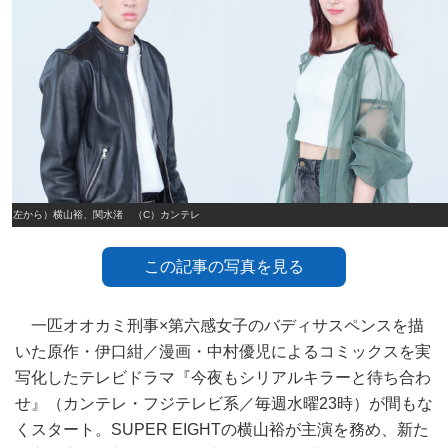
（左から）横山裕、関水渚 （C）カンテレ
この記事の写真を見る
一匹オオカミ刑事×第六感女子のバディサスペンスを描
いた原作・伊口紺／漫画・中村優児によるコミックスを実
写化したテレビドラマ『今夜もシリアルキラーと待ち合わ
せ』（カンテレ・フジテレビ系／毎週水曜23時）が間もな
くスタート。SUPER EIGHTの横山裕が主演を務め、新た