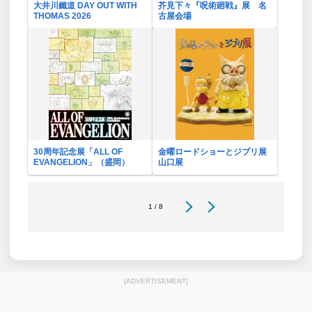
大井川鐵道 DAY OUT WITH
芥見下々『呪術廻戦』展 名
THOMAS 2026
古屋会場
30周年記念展「ALL OF
金曜ロードショーとジブリ展
EVANGELION」（盛岡）
山口展
1 / 8
[ADVERTISEMENT]