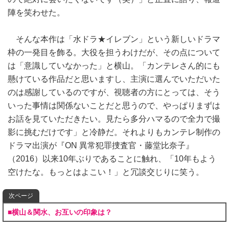
陣を笑わせた。
そんな本作は「水ドラ★イレブン」という新しいドラマ
枠の一発目を飾る。大役を担うわけだが、その点について
は「意識していなかった」と横山。「カンテレさん的にも
懸けている作品だと思いますし、主演に選んでいただいた
のは感謝しているのですが、視聴者の方にとっては、そう
いった事情は関係ないことだと思うので、やっぱりまずは
お話を見ていただきたい。見たら多分ハマるので全力で撮
影に挑むだけです」と冷静だ。それよりもカンテレ制作の
ドラマ出演が『ON 異常犯罪捜査官・藤堂比奈子』
（2016）以来10年ぶりであることに触れ、「10年もよう
空けたな。もっとはよこい！」と冗談交じりに笑う。
次ページ
■横山＆関水、お互いの印象は？