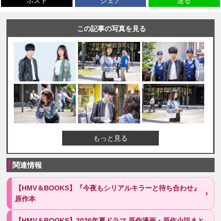
ポスト
シェア
送る
この記事の写真を見る
もっと見る
関連情報
【HMV＆BOOKS】『今夜もシリアルキラーと待ち合わせ』
原作本
【HMV＆BOOKS】2026年夏ドラマ 原作漫画・原作小説まと