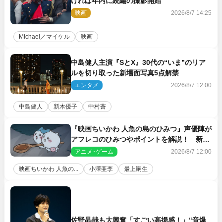
ければ年内に続編の撮影開始
映画
2026/8/7 14:25
Michael／マイケル
映画
中島健人主演『SとX』30代の“いま”のリア
ルを切り取った新場面写真5点解禁
エンタメ
2026/8/7 12:00
中島健人
新木優子
中村蒼
『映画ちいかわ 人魚の島のひみつ』声優陣が
アフレコのひみつやポイントを解説！ 新カ
ットも到着
アニメ･ゲーム
2026/8/7 12:00
映画ちいかわ 人魚の...
小澤亜李
最上嗣生
佐野晶哉も大興奮「すごい高揚感！」“音爆