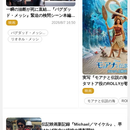
一瞬の油断が死に直結…『バグダッ
ド・メッシ』緊迫の検問シーン本編解
禁 監督メッセージも到着
映画
2026/8/7 16:50
バグダッド・メッシ...
リオネル・メッシ
実写『モアナと伝説の海
タマトア役のROLLYが
スな劇中歌「シャイニー
映画
2
禁
モアナと伝説の海
ROL
伝記映画新記録『Michael／マイケル』、早