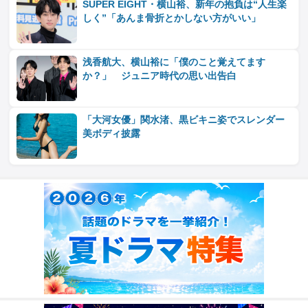
SUPER EIGHT・横山裕、新年の抱負は“人生楽
しく”「あんま骨折とかしない方がいい」
浅香航大、横山裕に「僕のこと覚えてます
か？」 ジュニア時代の思い出告白
「大河女優」関水渚、黒ビキニ姿でスレンダー
美ボディ披露