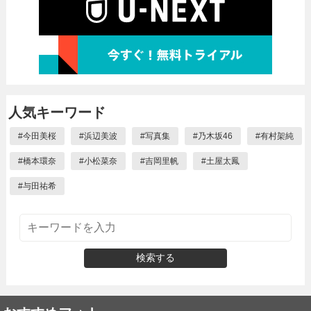
人気キーワード
#
今田美桜
#
浜辺美波
#
写真集
#
乃木坂46
#
有村架純
#
橋本環奈
#
小松菜奈
#
吉岡里帆
#
土屋太鳳
#
与田祐希
検索する