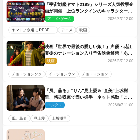
「宇宙戦艦ヤマト2199」シリーズ人気投票企
画が開催 上位ランクインのキャラクター＆
メカは新規描き下ろしイラストを制作
アニメ･ゲーム
2026/8/7 12:00
ヤマトよ永遠に REBEL...
アニメ
映画
映画『世界で最後の愛しい娘！』声優・花江
夏樹のナレーション入り予告映像解禁「あふ
れ出る温かさに涙が止まらない！」
映画
2026/8/7 12:00
チョ・ジョンソク
イ・ジョンウン
チョ・ヨジョン
『風、薫る』“りん”見上愛＆“直美”上坂樹
里、感染収束で固い握手 ネット感動「この
バディは最強」「アツい」
エンタメ
2026/8/7 11:00
風、薫る
見上愛
上坂樹里