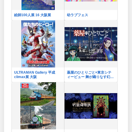
絵師100人展 16 大阪展
幼ラブフェス
ULTRAMAN Gallery 平成
薬屋のひとりごと×東京シテ
climax展 大阪
ィービュー 舞が織りなす幻想
の世界 ―天空に響く、舞の
しらべ―