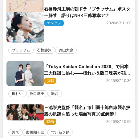
石橋静河主演の朝ドラ『ブラッサム』ポスタ
ー解禁 語りはNHK三條雅幸アナ
エンタメ
2026/8/7 11:00
ブラッサム
石橋静河
奥山大史
「Tokyo Kaidan Collection 2026」で日本
三大怪談に挑む――檀れい＆阪口珠美が語る
「牡丹灯籠」の新たな魅力
演劇
2026/8/7 10:30
檀れい
阪口珠美
舞台
三池崇史監督『襲名』市川團十郎白猿襲名披
露の軌跡を追った場面写真10点解禁！
映画
2026/8/7 10:00
襲名
市川團十郎
市川新之助