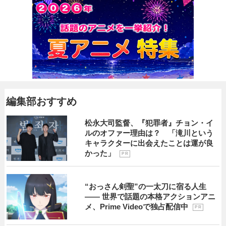
編集部おすすめ
松永大司監督、『犯罪者』チョン・イ
ルのオファー理由は？ 「滝川という
キャラクターに出会えたことは運が良
かった」
P R
“おっさん剣聖”の一太刀に宿る人生
―― 世界で話題の本格アクションアニ
メ、Prime Videoで独占配信中
P R