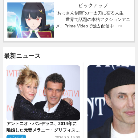
ピックアップ
“おっさん剣聖”の一太刀に宿る人生
―― 世界で話題の本格アクションアニ
メ、Prime Videoで独占配信中
P R
最新ニュース
アントニオ・バンデラス、2014年に
離婚した元妻メラニー・グリフィスは
今も「親友の一人」
エンタメ
2026/8/8 15:00