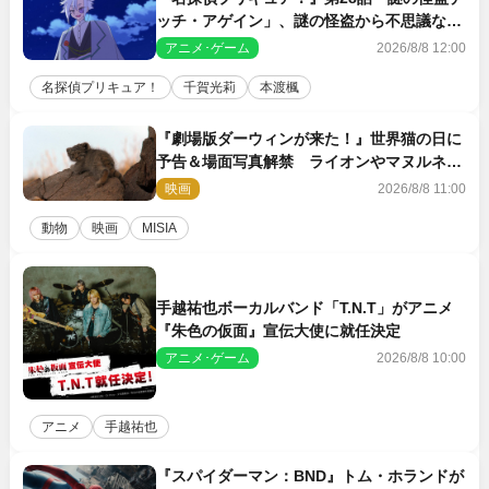
ッチ・アゲイン」、謎の怪盗から不思議な予
告状が届く
アニメ･ゲーム
2026/8/8 12:00
名探偵プリキュア！
千賀光莉
本渡楓
『劇場版ダーウィンが来た！』世界猫の日に
予告＆場面写真解禁 ライオンやマヌルネコ
の赤ちゃんが大集合
映画
2026/8/8 11:00
動物
映画
MISIA
手越祐也ボーカルバンド「T.N.T」がアニメ
『朱色の仮面』宣伝大使に就任決定
アニメ･ゲーム
2026/8/8 10:00
アニメ
手越祐也
『スパイダーマン：BND』トム・ホランドが