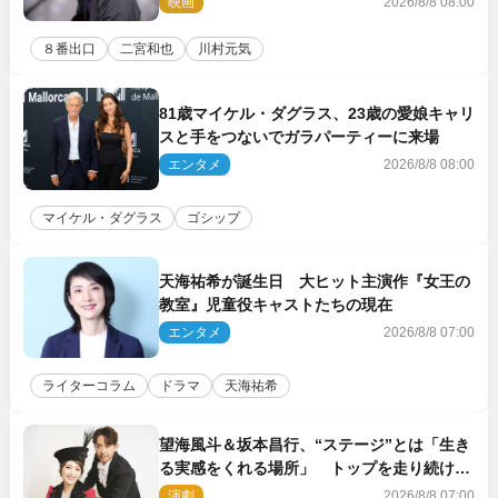
映画
2026/8/8 08:00
８番出口
二宮和也
川村元気
81歳マイケル・ダグラス、23歳の愛娘キャリ
スと手をつないでガラパーティーに来場
エンタメ
2026/8/8 08:00
マイケル・ダグラス
ゴシップ
天海祐希が誕生日 大ヒット主演作『女王の
教室』児童役キャストたちの現在
エンタメ
2026/8/8 07:00
ライターコラム
ドラマ
天海祐希
望海風斗＆坂本昌行、“ステージ”とは「生き
る実感をくれる場所」 トップを走り続ける
原動力を語る
演劇
2026/8/8 07:00