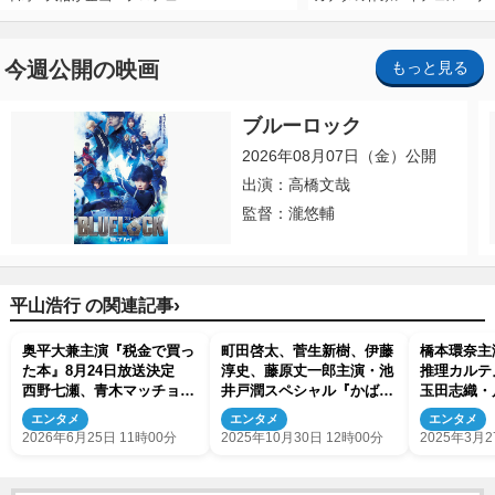
今週公開の映画
もっと見る
ブルーロック
2026年08月07日（金）公開
出演：高橋文哉
監督：瀧悠輔
›
平山浩行 の関連記事
奥平大兼主演『税金で買っ
町田啓太、菅生新樹、伊藤
橋本環奈主
た本』8月24日放送決定
淳史、藤原丈一郎主演・池
推理カルテ
西野七瀬、青木マッチョら
井戸潤スペシャル『かばん
玉田志織・
新キャスト発表
屋の相続』、上川隆也らオ
なめの出演
エンタメ
エンタメ
エンタメ
ールキャスト発表！
2026年6月25日 11時00分
2025年10月30日 12時00分
2025年3月2