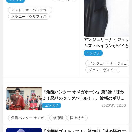
アントニオ・バンデラ...
メラニー・グリフィス
アンジェリーナ・ジョリ
ムズ・ヘイヴンがゲイと
生配信で明らかに
エンタメ
2
アンジェリーナ・ジョ...
ジョン・ヴォイト
『角醒ハンター オメガホーン』第3話「味わ
え！怒りのタッグバトル！」、波斬のギリコ
がハンターバトルを挑んできた！
エンタメ
2026/8/8 12:00
角醒ハンター オメガ...
楢原聖
国上将大
『名探偵プリキュア！』第28話「謎の怪盗デ