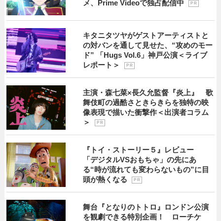
メ、Prime Videoで独占配信中
P R
キタニタツヤがゲストアーティストと
の対バンを通して見せた、“攻めのモー
ド” 「Hugs Vol.6」神戸公演＜ライブ
レポート＞
P R
主演・森七菜×長久允監督『炎上』 歌
舞伎町の過酷さときらきらを独特の映
像表現で描いた衝撃作＜出演者コラム
＞
P R
『トイ・ストーリー５』レビュー
「デジタルVSおもちゃ」の先にあ
る“時が流れても変わらないもの”に目
頭が熱くなる
P R
舞台『となりのトトロ』ロンドン公演
を観劇できる特別企画！ ローチケ