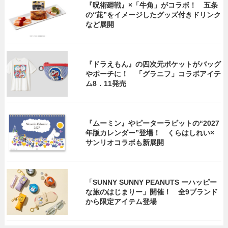
『呪術廻戦』×「牛角」がコラボ！ 五条
の“茈”をイメージしたグッズ付きドリンク
など展開
『ドラえもん』の四次元ポケットがバッグ
やポーチに！ 「グラニフ」コラボアイテ
ム8．11発売
『ムーミン』やピーターラビットの“2027
年版カレンダー”登場！ くらはしれい×
サンリオコラボも新展開
「SUNNY SUNNY PEANUTS ーハッピー
な旅のはじまりー」開催！ 全9ブランド
から限定アイテム登場