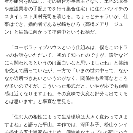
者が組合を結成し、その組合が事業主となり、土地の取得
や建設業者の手配までを行う集合住宅）に住むバツイチの
スタイリスト川村亮司を演じる。ちょっとチャラいが、仕
事はでき、婚約者である杉崎ちひろ（高橋メアリージュ
ン）と結婚に向かって準備中という役柄だ。
「コーポラティブハウスという仕組みは、僕もこのドラ
マのお話をいただいて、初めて知ったのですが、設計など
にも関われるというのは面白いなと思いましたね」と笑顔
を交えて語っていたが、一方で「いまの世の中って、なか
なか近所づきあいというのがなく、関係性も希薄なところ
が多いのですが、こういった形式だと、いやが応でも距離
感は近くなりますよね。その意味で大変な部分も出てくる
とは思います」と率直な意見も。
「住む人の相性によって生活環境は大きく変わってきま
すよね」と語った平山。本作では、深田恭子、松山ケンイ
チ扮する五十嵐家をはじめ、個性的なカップルが同じハウ