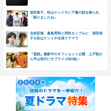
深田恭子、松山ケンイチに下着の話を振られ
「困りましたね」
北村匠海、眞島秀和と同性カップルに 深田恭
子＆松山ケンイチ出演ドラマで
『昼顔』撮影中のオフショット公開 上戸彩か
ら平山浩行にサプライズBD祝い