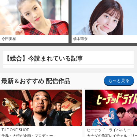
今田美桜
橋本環奈
【総合】今読まれている記事
最新＆おすすめ 配信作品
もっと見る
THE ONE SHOT
ヒーテッド・ライバルリー
千鳥・大悟が企画・プロデュー…
カナダの作家レイチェル・リ