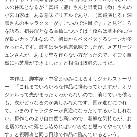
スの住民となるが「真飛（聖）さんと野間口（徹）さんの
小宮山家は、ある意味でリアルであり、（真飛演じる）深
雪さんのキャラクターがすごいので注目です」と見どころ
を語る。初共演となる高橋については「僕らは基本的に仲
が良いカップルなので、初日からベタベタするシーンが多
かったんです。最初はやや遠慮気味でしたが、メアリージ
ュンさんが、あまり壁を作らない方だったので、すごく自
然にお芝居ができました」と相性は抜群のようだ。
本作は、脚本家・中谷まゆみによるオリジナルストーリ
ー。「これまでいろいろな作品に携わっていますが、オリ
ジナルって先がまったくわからないので、演じている僕ら
も、次がどうなるのか楽しみなんです。回が進むにつれ
て、いまのキャラクターが真逆になったりするかもしれな
い。原作ものより自由度も高いので、新鮮な気持ちが、お
芝居のなかに落とし込めればいいかなと思ってやっていま
す」と視聴者と同じ目線で作品に臨んでいるという。