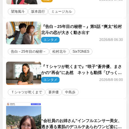
望海風斗
坂本昌行
ミュージカル
『告白－25年目の秘密－』第5話 “爽太”松村
北斗の恋が大きく動き出す
エンタメ
2026/8/8 06:30
告白－25年目の秘密－
松村北斗
SixTONES
『Ｔシャツが乾くまで』“咲子”蒼井優、まさ
かの“再会”にあ然 ネットも動揺「びっくり
した!!」「今さら?!」（ネタバレあり）
エンタメ
2026/8/8 06:00
Ｔシャツが乾くまで
蒼井優
中島歩
“会社員のお姉さん”インフルエンサー美女、
透き通る素肌のデコルテあらわワンピ姿に反