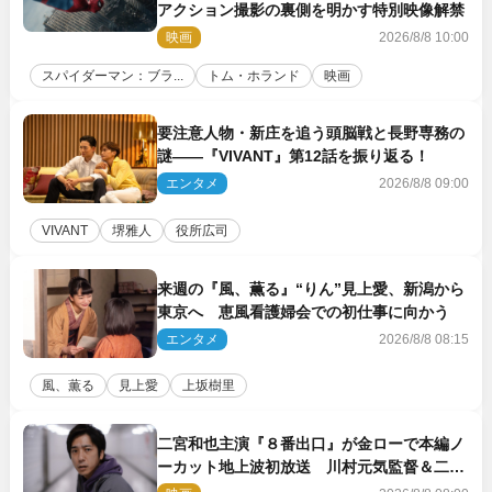
アクション撮影の裏側を明かす特別映像解禁
映画
2026/8/8 10:00
スパイダーマン：ブラ...
トム・ホランド
映画
要注意人物・新庄を追う頭脳戦と長野専務の
謎――『VIVANT』第12話を振り返る！
エンタメ
2026/8/8 09:00
VIVANT
堺雅人
役所広司
来週の『風、薫る』“りん”見上愛、新潟から
東京へ 恵風看護婦会での初仕事に向かう
エンタメ
2026/8/8 08:15
風、薫る
見上愛
上坂樹里
二宮和也主演『８番出口』が金ローで本編ノ
ーカット地上波初放送 川村元気監督＆二宮
コメント到着