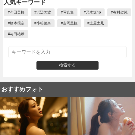
人気キーワード
#
今田美桜
#
浜辺美波
#
写真集
#
乃木坂46
#
有村架純
#
橋本環奈
#
小松菜奈
#
吉岡里帆
#
土屋太鳳
#
与田祐希
検索する
おすすめフォト