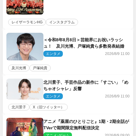
レイザーラモンHG
インスタグラム
＜令和8年8月8日＞芸能界にお祝いラッシ
ュ！ 及川光博、戸塚純貴ら多数発表結婚
エンタメ
2026/8/9 11:00
及川光博
戸塚純貴
北川景子、手芸作品の新作に「すごい」「め
ちゃオシャレ」反響
エンタメ
2026/8/9 11:00
北川景子
X（旧ツイッター）
アニメ『薬屋のひとりごと』1期・2期全話が
TVerで期間限定無料配信決定
アニメ･ゲーム
2026/8/9 09:00