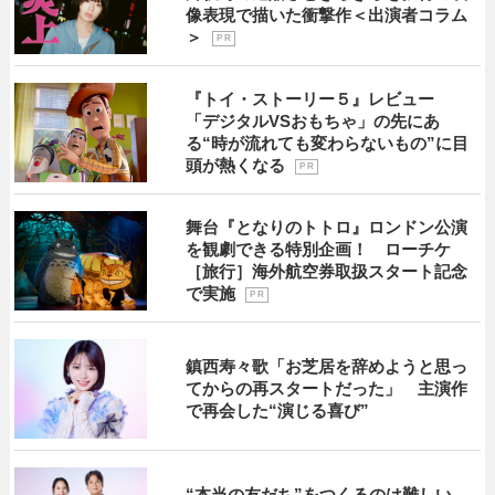
像表現で描いた衝撃作＜出演者コラム
＞
P R
『トイ・ストーリー５』レビュー
「デジタルVSおもちゃ」の先にあ
る“時が流れても変わらないもの”に目
頭が熱くなる
P R
舞台『となりのトトロ』ロンドン公演
を観劇できる特別企画！ ローチケ
［旅行］海外航空券取扱スタート記念
で実施
P R
鎮西寿々歌「お芝居を辞めようと思っ
てからの再スタートだった」 主演作
で再会した“演じる喜び”
“本当の友だち”をつくるのは難しい