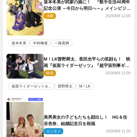
坂本冬美が武家の娘に！ 『歌手生活40周年
記念公演 ～今日から明日へ～』メインビジュ
アル公開
演劇
2026/8/9 12:00
坂本冬美
中村梅雀
一路真輝
M！LK曽野舜太、長田光平らの笑顔も！ 映
画『仮面ライダーゼッツ』『超宇宙刑事ギャ
バン インフィニティ』オフショット到着
映画
2026/8/9 12:00
仮面ライダーゼッツ＆...
曽野舜太
M！LK
美男美女の子どもたちも顔出し！ HG＆住
谷杏奈、結婚記念日を祝福
エンタメ
2026/8/9 11:30