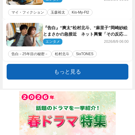
マイ・フィクション
玉森裕太
Kis‐My‐Ft2
『告白』“爽太”松村北斗、“麻里子”岡崎紗絵
とまさかの急接近 ネット興奮「その反応
は」「いいの!?」（ネタバレあり）
エンタメ
2026/8/9 06:00
告白－25年目の秘密－
松村北斗
SixTONES
もっと見る