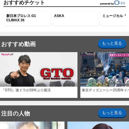
おすすめチケット
新日本プロレス G1
ASKA
ミュージカル『R
CLIMAX 36
おすすめ動画
もっと見る
『GTO』連ドラが28年ぶり復活
東京ディズニーシー25周年イ
注目の人物
もっと見る