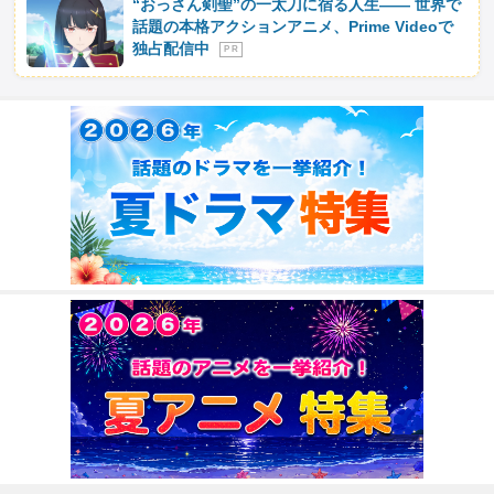
“おっさん剣聖”の一太刀に宿る人生―― 世界で
話題の本格アクションアニメ、Prime Videoで
独占配信中
P R