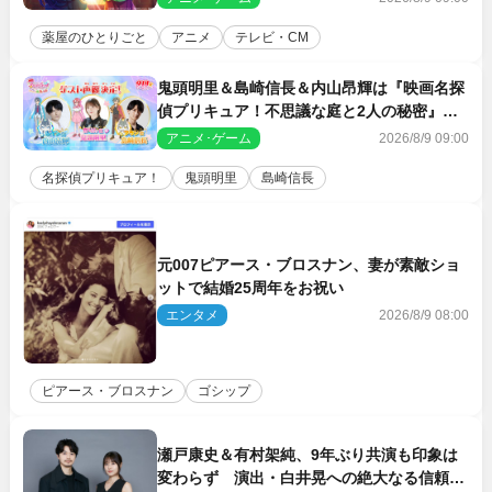
薬屋のひとりごと
アニメ
テレビ・CM
鬼頭明里＆島崎信長＆内山昂輝は『映画名探
偵プリキュア！不思議な庭と2人の秘密』ゲ
スト声優に決定
アニメ･ゲーム
2026/8/9 09:00
名探偵プリキュア！
鬼頭明里
島崎信長
元007ピアース・ブロスナン、妻が素敵ショ
ットで結婚25周年をお祝い
エンタメ
2026/8/9 08:00
ピアース・ブロスナン
ゴシップ
瀬戸康史＆有村架純、9年ぶり共演も印象は
変わらず 演出・白井晃への絶大なる信頼を