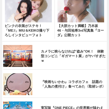
ピンクの衣装がステキ！
【大胆カット満載】乃木坂
「ME:I」MIU＆KEIKO撮り下
46・与田祐希3rd写真集『ヨー
ろしインタビューフォト
ダ』公開カット
カメラに映らなければ“盗み”OK！ 体験
型コンビニ「ギガマート展」がヤバすぎた
ｗ
『映画ちいかわ』コラボカフェ 話題の
「人魚の煮付け」食べてみた〈取材レポ〉
実写版『ONE PIECE』の世界観が味わえ