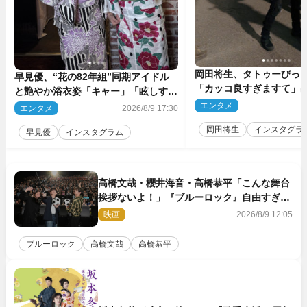
岡田将生、タトゥーびっ
早見優、“花の82年組”同期アイドル
「カッコ良すぎますて」
と艶やか浴衣姿「キャー」「眩しすぎ
マのオフショ多数公開
ます」
エンタメ
2
エンタメ
2026/8/9 17:30
岡田将生
インスタグラ
早見優
インスタグラム
高橋文哉・櫻井海音・高橋恭平「こんな舞台
挨拶ないよ！」『ブルーロック』自由すぎる
イベントレポート
映画
2026/8/9 12:05
ブルーロック
高橋文哉
高橋恭平