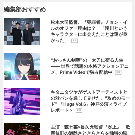
編集部おすすめ
松永大司監督、『犯罪者』チョン・イ
ルのオファー理由は？ 「滝川という
キャラクターに出会えたことは運が良
かった」
P R
“おっさん剣聖”の一太刀に宿る人生
―― 世界で話題の本格アクションアニ
メ、Prime Videoで独占配信中
P R
キタニタツヤがゲストアーティストと
の対バンを通して見せた、“攻めのモー
ド” 「Hugs Vol.6」神戸公演＜ライブ
レポート＞
P R
主演・森七菜×長久允監督『炎上』 歌
舞伎町の過酷さときらきらを独特の映