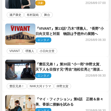
胸に舞台『キュー』に挑む
演劇
2026/8/9 07:00
瀬戸康史
有村架純
舞台
『VIVANT』第13話“乃木”堺雅人、“長野”小
日向文世と対面 物語は予想外の展開へ
エンタメ
2026/8/9 06:30
VIVANT
堺雅人
小日向文世
『豊臣兄弟！』第30回 “小一郎”仲野太賀、
天下人を目指す兄“秀吉”池松壮亮と“清須会
議”へ
エンタメ
2026/8/9 06:30
豊臣兄弟！
NHK大河ドラマ
仲野太賀
『マイ・フィクション』第6話 正樹＆奈々
美、香坂に接触を試みる
エンタメ
2026/8/9 06:30