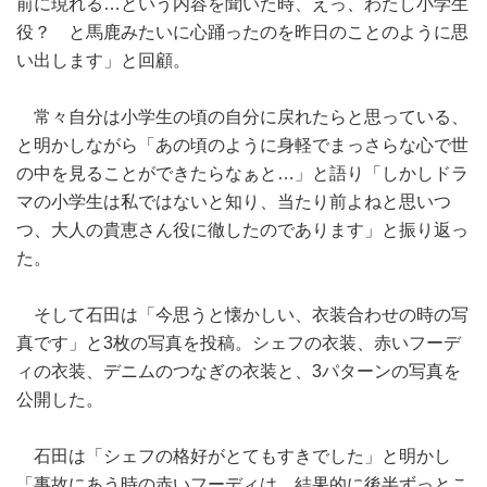
前に現れる…という内容を聞いた時、えっ、わたし小学生
役？ と馬鹿みたいに心踊ったのを昨日のことのように思
い出します」と回顧。
常々自分は小学生の頃の自分に戻れたらと思っている、
と明かしながら「あの頃のように身軽でまっさらな心で世
の中を見ることができたらなぁと…」と語り「しかしドラ
マの小学生は私ではないと知り、当たり前よねと思いつ
つ、大人の貴恵さん役に徹したのであります」と振り返っ
た。
そして石田は「今思うと懐かしい、衣装合わせの時の写
真です」と3枚の写真を投稿。シェフの衣装、赤いフーデ
ィの衣装、デニムのつなぎの衣装と、3パターンの写真を
公開した。
石田は「シェフの格好がとてもすきでした」と明かし
「事故にあう時の赤いフーディは、結果的に後半ずっとこ