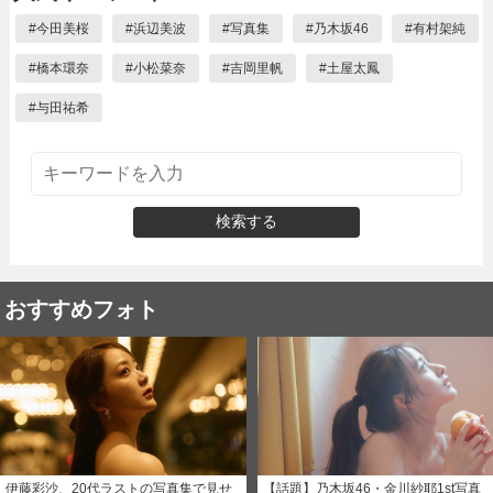
#
今田美桜
#
浜辺美波
#
写真集
#
乃木坂46
#
有村架純
#
橋本環奈
#
小松菜奈
#
吉岡里帆
#
土屋太鳳
#
与田祐希
検索する
おすすめフォト
伊藤彩沙、20代ラストの写真集で見せ
【話題】乃木坂46・金川紗耶1st写真