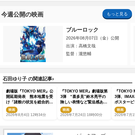
今週公開の映画
もっと見る
ブルーロック
2026年08月07日（金）公開
出演：高橋文哉
監督：瀧悠輔
›
石田ゆり子 の関連記事
劇場版『TOKYO MER』公
『TOKYO MER』劇場版第
『TOKYO
開延期発表 熊本地震を受
3弾 “喜多見”鈴木亮平の
3弾、IM
け「諸般の状況を総合的に
険しい表情など緊迫感あふ
ポスタービ
勘案し」
れる場面写真公開
映画
映画
映画
2026年8月4日 12時34分
2026年7月24日 18時00分
2026年7月1