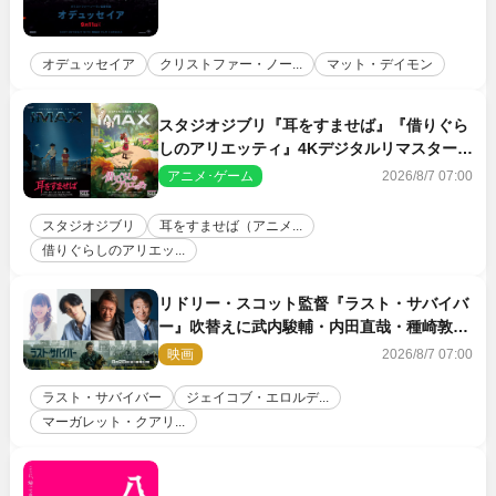
オデュッセイア
クリストファー・ノー...
マット・デイモン
スタジオジブリ『耳をすませば』『借りぐら
しのアリエッティ』4Kデジタルリマスターで
IMAX上映決定！
アニメ･ゲーム
2026/8/7 07:00
スタジオジブリ
耳をすませば（アニメ...
借りぐらしのアリエッ...
リドリー・スコット監督『ラスト・サバイバ
ー』吹替えに武内駿輔・内田直哉・種崎敦
美・井上和彦ら豪華声優陣が集結！
映画
2026/8/7 07:00
ラスト・サバイバー
ジェイコブ・エロルデ...
マーガレット・クアリ...