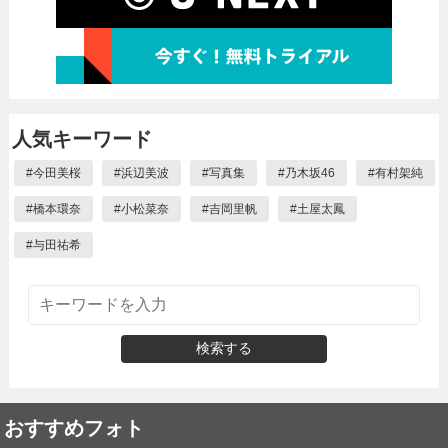
人気キーワード
#
今田美桜
#
浜辺美波
#
写真集
#
乃木坂46
#
有村架純
#
橋本環奈
#
小松菜奈
#
吉岡里帆
#
土屋太鳳
#
与田祐希
検索する
おすすめフォト