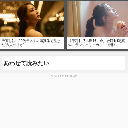
伊藤彩沙、20代ラストの写真集で見せ
【話題】乃木坂46・金川紗耶1st写真
た“大人の甘さ”
集、ランジェリーカット公開！
あわせて読みたい
[ADVERTISEMENT]