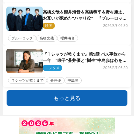
高橋文哉＆櫻井海音＆高橋恭平＆野村康太、
お互いが認めた“ハマり役” 『ブルーロッ
ク』で築いた最高のチームワーク
映画
2026/8/7 06:30
ブルーロック
高橋文哉
櫻井海音
『Ｔシャツが乾くまで』第5話 バス事故から
一年 “咲子”蒼井優と“樹生”中島歩は心を許
しあえる関係に
エンタメ
2026/8/7 06:30
Ｔシャツが乾くまで
蒼井優
中島歩
もっと見る