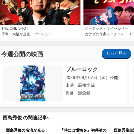
THE ONE SHOT
ヒーテッド・ライバルリー
千鳥・大悟が企画・プロデュー…
カナダの作家レイチェル・リ
今週公開の映画
もっと見る
ブルーロック
2026年08月07日（金）公開
出演：高橋文哉
監督：瀧悠輔
›
西島秀俊 の関連記事
西島秀俊の名演が光る！
『時には懺悔を』初共演の
西島秀俊主