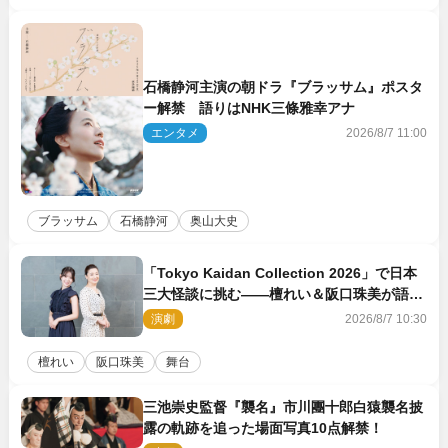
石橋静河主演の朝ドラ『ブラッサム』ポスタ
ー解禁 語りはNHK三條雅幸アナ
エンタメ
2026/8/7 11:00
ブラッサム
石橋静河
奥山大史
「Tokyo Kaidan Collection 2026」で日本
三大怪談に挑む――檀れい＆阪口珠美が語る
「牡丹灯籠」の新たな魅力
演劇
2026/8/7 10:30
檀れい
阪口珠美
舞台
三池崇史監督『襲名』市川團十郎白猿襲名披
露の軌跡を追った場面写真10点解禁！