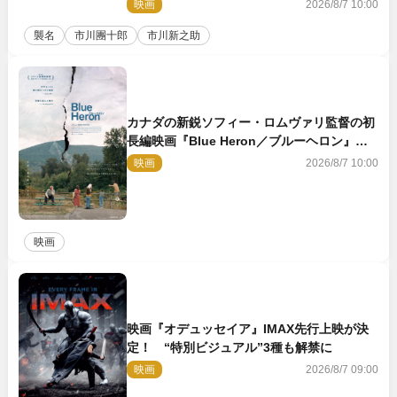
映画
2026/8/7 10:00
襲名
市川團十郎
市川新之助
カナダの新鋭ソフィー・ロムヴァリ監督の初
長編映画『Blue Heron／ブルーヘロン』
10.23公開
映画
2026/8/7 10:00
映画
映画『オデュッセイア』IMAX先行上映が決
定！ “特別ビジュアル”3種も解禁に
映画
2026/8/7 09:00