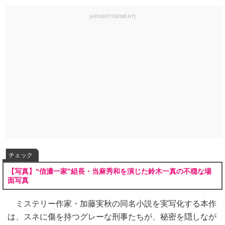
[ADVERTISEMENT]
チェック
【写真】“信濃一家”組長・当麻秀和を演じた鈴木一真の不穏な場
面写真
ミステリー作家・加藤実秋の同名小説を実写化する本作
は、スネに傷を持つグレーな刑事たちが、秘密を隠しなが