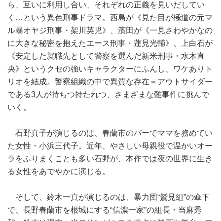
ら、互いに利用し合い、それぞれの正義を見いだしてい
く…という異色刑事ドラマ。西島が《見た目が極道の元マ
ル暴オヤジ刑事・架川英児》、濱田が《一見さわやかなの
に大きな秘密を抱えたエース刑事・蓮見光輔》、上白石が
《安定した就職先として警察を選んだ新米刑事・水木直
央》というクセの強いキャラクターにふんし、ワケありト
リオを結成。警察組織の中で異質な存在＝アウトサイダー
である3人が持ちつ持たれつ、さまざまな難事件に挑んで
いく。
石野真子が演じるのは、春蘭市のバーでママを務めてい
た女性・小浜三代子。近年、やさしい母親役で温かいオー
ラをふりまくことも多い石野が、本作では夜の世界に生き
る女性をあでやかに演じる。
そして、鈴木一真が演じるのは、暴力団“鷲見組”の傘下
で、長野春蘭市を根城にする“信濃一家”の組長・当麻秀