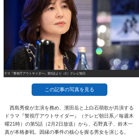
ドラマ『警視庁アウトサイダー』第5話より（C）テレビ朝日
この記事の写真を見る
西島秀俊が主演を務め、濱田岳と上白石萌歌が共演する
ドラマ『警視庁アウトサイダー』（テレビ朝日系／毎週木
曜21時）の第5話（2月2日放送）から、石野真子、鈴木一
真が本格参戦。因縁の事件の核心を握る男女を演じる。