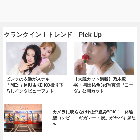
クランクイン！トレンド Pick Up
ピンクの衣装がステキ！
【大胆カット満載】乃木坂
「ME:I」MIU＆KEIKO撮り下
46・与田祐希3rd写真集『ヨー
ろしインタビューフォト
ダ』公開カット
カメラに映らなければ“盗み”OK！ 体験
型コンビニ「ギガマート展」がヤバすぎた
ｗ