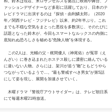
和。鈴木は現在、米ロサンゼルスを拠点に映画や舞台、フ
ァッションデザイナーなど多彩に活躍しており、日本のテ
レビドラマに出演するのは『探偵・由利鱗太郎』（2020
年／関西テレビ・フジテレビ）以来、約2年半ぶり。これ
までも不穏な空気をまとった悪役を多数演じ、そのたびに
話題となった鈴木が、今回もスマートなルックスの内側に
底知れぬ恐ろしさを秘める“危険人物”を体現する。
この2人は、光輔の父・梶間優人（神尾佑）が冤罪（え
んざい）に巻き込まれたホステス殺しに濃密に絡んでいる
に違いない人物。さらには、架川が追う“敵”ともどうやら
つながっているようで…。“最も警戒すべき男女”が第5話
にして姿を現し、展開を加速させていく。
木曜ドラマ『警視庁アウトサイダー』は、テレビ朝日系
にて毎週木曜21時放送。