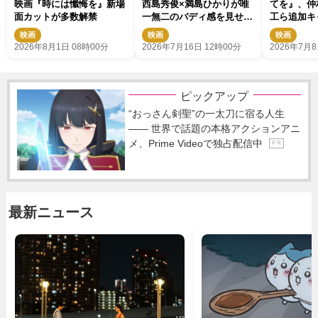
映画『時には懺悔を』新場
西島秀俊×満島ひかりが唯
てを』、仲
面カットが多数解禁
一無二のバディ感を見せ
工ら追加キ
る！ 新・共演カット解禁
禁 特報映
映画
映画
映画
2026年8月1日 08時00分
2026年7月16日 12時00分
2026年7月8
ピックアップ
“おっさん剣聖”の一太刀に宿る人生
―― 世界で話題の本格アクションアニ
メ、Prime Videoで独占配信中
P R
最新ニュース