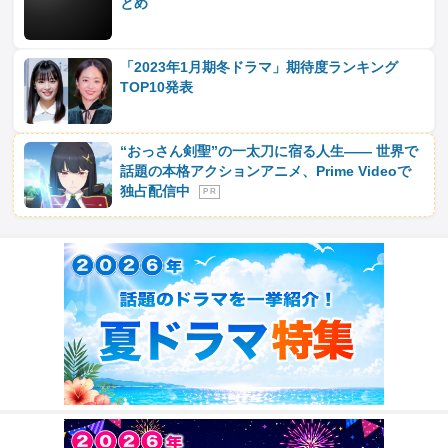
とめ
「2023年1月期冬ドラマ」期待度ランキング
TOP10発表
“おっさん剣聖”の一太刀に宿る人生―― 世界で
話題の本格アクションアニメ、Prime Videoで
独占配信中
P R