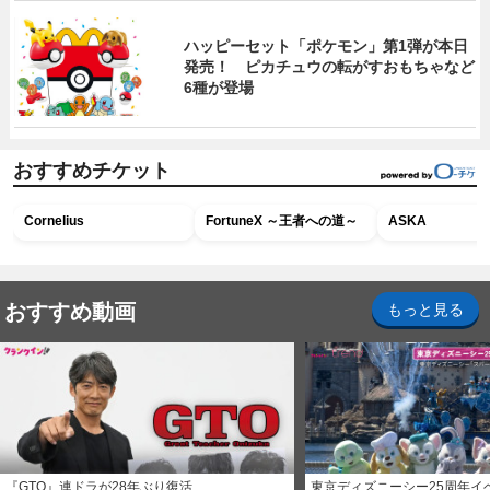
ハッピーセット「ポケモン」第1弾が本日
発売！ ピカチュウの転がすおもちゃなど
6種が登場
おすすめチケット
Cornelius
FortuneX ～王者への道～
ASKA
おすすめ動画
もっと見る
『GTO』連ドラが28年ぶり復活
東京ディズニーシー25周年イ