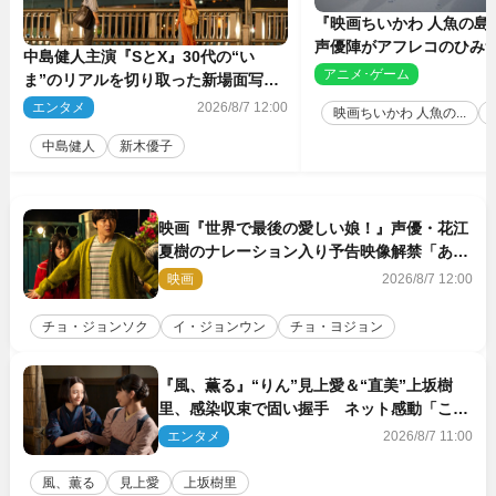
『映画ちいかわ 人魚の島
声優陣がアフレコのひみ
中島健人主演『SとX』30代の“い
を解説！ 新カットも到
アニメ･ゲーム
2
ま”のリアルを切り取った新場面写真
5点解禁
エンタメ
2026/8/7 12:00
映画ちいかわ 人魚の...
中島健人
新木優子
映画『世界で最後の愛しい娘！』声優・花江
夏樹のナレーション入り予告映像解禁「あふ
れ出る温かさに涙が止まらない！」
映画
2026/8/7 12:00
チョ・ジョンソク
イ・ジョンウン
チョ・ヨジョン
『風、薫る』“りん”見上愛＆“直美”上坂樹
里、感染収束で固い握手 ネット感動「この
バディは最強」「アツい」
エンタメ
2026/8/7 11:00
風、薫る
見上愛
上坂樹里