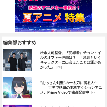
編集部おすすめ
松永大司監督、『犯罪者』チョン・イ
ルのオファー理由は？ 「滝川という
キャラクターに出会えたことは運が良
かった」
P R
“おっさん剣聖”の一太刀に宿る人生
―― 世界で話題の本格アクションアニ
メ、Prime Videoで独占配信中
P R