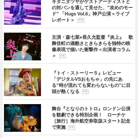
キタニタツヤがゲストアーティストと
の対バンを通して見せた、“攻めのモー
ド” 「Hugs Vol.6」神戸公演＜ライブ
レポート＞
P R
主演・森七菜×長久允監督『炎上』 歌
舞伎町の過酷さときらきらを独特の映
像表現で描いた衝撃作＜出演者コラム
＞
P R
『トイ・ストーリー５』レビュー
「デジタルVSおもちゃ」の先にあ
る“時が流れても変わらないもの”に目
頭が熱くなる
P R
舞台『となりのトトロ』ロンドン公演
を観劇できる特別企画！ ローチケ
［旅行］海外航空券取扱スタート記念
で実施
P R