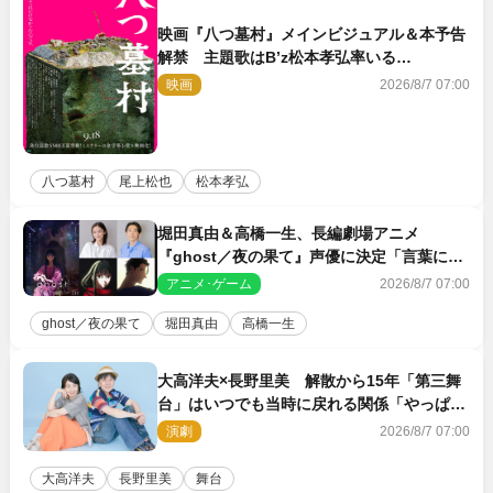
映画『八つ墓村』メインビジュアル＆本予告
解禁 主題歌はB’z松本孝弘率いる
TMG「DOOM」に決定
映画
2026/8/7 07:00
八つ墓村
尾上松也
松本孝弘
堀田真由＆高橋一生、長編劇場アニメ
『ghost／夜の果て』声優に決定「言葉には
できない沢山の感情を思い出しました」
アニメ･ゲーム
2026/8/7 07:00
ghost／夜の果て
堀田真由
高橋一生
大高洋夫×長野里美 解散から15年「第三舞
台」はいつでも当時に戻れる関係「やっぱり
他の方たちとは違います」
演劇
2026/8/7 07:00
大高洋夫
長野里美
舞台