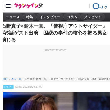
ニュース
特集
インタビュー
コラム
プレゼント
石野真子×鈴木一真、『警視庁アウトサイダー』
第5話ゲスト出演 因縁の事件の核心を握る男女
演じる
[ADVERTISEMENT]
TOP
ニュース
石野真子×鈴木一真、『警視庁アウトサイダー』第5話ゲスト出演 因縁の事
ドラマ
公開日 2023/1/26 17:00