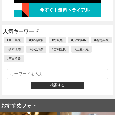
人気キーワード
#
今田美桜
#
浜辺美波
#
写真集
#
乃木坂46
#
有村架純
#
橋本環奈
#
小松菜奈
#
吉岡里帆
#
土屋太鳳
#
与田祐希
検索する
おすすめフォト