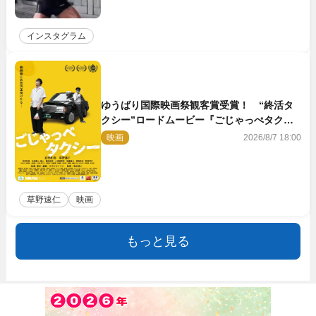
インスタグラム
ゆうばり国際映画祭観客賞受賞！ “終活タ
クシー”ロードムービー『ごじゃっぺタクシ
ー』10月公開＆予告解禁
映画
2026/8/7 18:00
草野速仁
映画
もっと見る