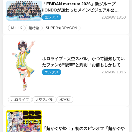
「EBiDAN museum 2026」新グループ
iiONDOが加わったメインビジュアル公
開！ 開催記念グッズラインナップも
エンタメ
2026/8/7 18:50
M！LK
超特急
SUPER★DRAGON
ホロライブ・大空スバル、かつて認知してい
たファンが“後輩”と判明「お前もしかしてあ
のときの？」
エンタメ
2026/8/7 18:15
ホロライブ
大空スバル
水宮枢
『超かぐや姫！』初のスピンオフ『超かぐや