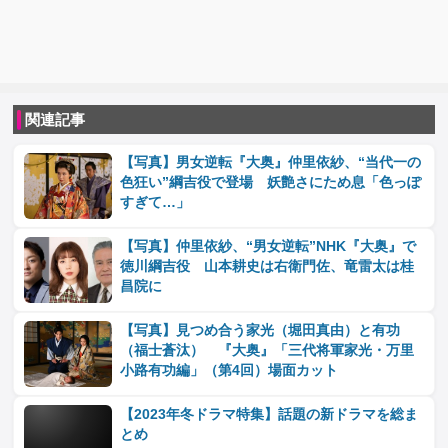
関連記事
【写真】男女逆転『大奥』仲里依紗、“当代一の
色狂い”綱吉役で登場 妖艶さにため息「色っぽ
すぎて…」
【写真】仲里依紗、“男女逆転”NHK『大奥』で
徳川綱吉役 山本耕史は右衛門佐、竜雷太は桂
昌院に
【写真】見つめ合う家光（堀田真由）と有功
（福士蒼汰） 『大奥』「三代将軍家光・万里
小路有功編」（第4回）場面カット
【2023年冬ドラマ特集】話題の新ドラマを総ま
とめ