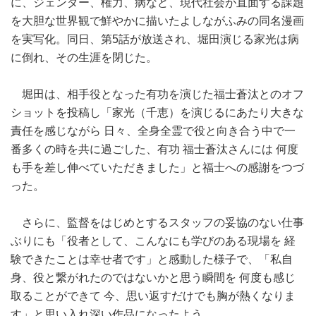
に、ジェンダー、権力、病など、現代社会が直面する課題
を大胆な世界観で鮮やかに描いたよしながふみの同名漫画
を実写化。同日、第5話が放送され、堀田演じる家光は病
に倒れ、その生涯を閉じた。
堀田は、相手役となった有功を演じた福士蒼汰とのオフ
ショットを投稿し「家光（千恵）を演じるにあたり大きな
責任を感じながら 日々、全身全霊で役と向き合う中で一
番多くの時を共に過ごした、有功 福士蒼汰さんには 何度
も手を差し伸べていただきました」と福士への感謝をつづ
った。
さらに、監督をはじめとするスタッフの妥協のない仕事
ぶりにも「役者として、こんなにも学びのある現場を 経
験できたことは幸せ者です」と感動した様子で、「私自
身、役と繋がれたのではないかと思う瞬間を 何度も感じ
取ることができて 今、思い返すだけでも胸が熱くなりま
す」と思い入れ深い作品になったよう。