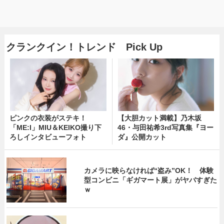
クランクイン！トレンド Pick Up
ピンクの衣装がステキ！
【大胆カット満載】乃木坂
「ME:I」MIU＆KEIKO撮り下
46・与田祐希3rd写真集『ヨー
ろしインタビューフォト
ダ』公開カット
カメラに映らなければ“盗み”OK！ 体験
型コンビニ「ギガマート展」がヤバすぎた
ｗ