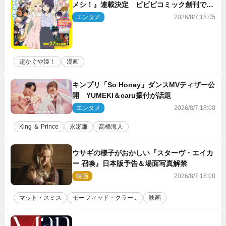
メシ！』連載決定 ビビビコミック創刊で31
作品一挙公開
エンタメ
2026/8/7 18:05
超かぐや姫！
漫画
キンプリ「So Honey」ダンスMVティザー公
開 YUMEKI＆caru振付が話題
エンタメ
2026/8/7 18:00
King ＆ Prince
永瀬廉
高橋海人
ウサギの様子がおかしい『スターヴ・エイカ
ー 召喚』日本版予告＆場面写真解禁
映画
2026/8/7 18:00
マット・スミス
モーフィッド・クラー...
映画