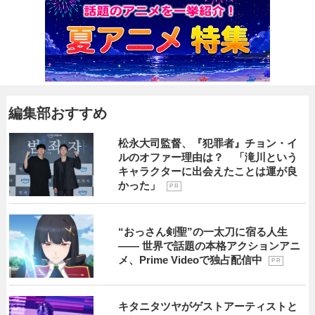
編集部おすすめ
松永大司監督、『犯罪者』チョン・イ
ルのオファー理由は？ 「滝川という
キャラクターに出会えたことは運が良
かった」
P R
“おっさん剣聖”の一太刀に宿る人生
―― 世界で話題の本格アクションアニ
メ、Prime Videoで独占配信中
P R
キタニタツヤがゲストアーティストと