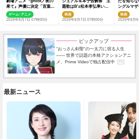
劇場アニメ『ghost／夜の
ジュアル＆本予告解禁 主
たを知らな
果て』声優に決定「言葉に
題歌はB’z松本孝弘率いる
ングルマザ
はできない沢山の感情を思
TMG「DOOM」に決定
ゲーム･アニメ
映画
映画
い出しました」
2026年8月7日 07時00分
2026年8月7日 07時00分
2026年8月6
ピックアップ
“おっさん剣聖”の一太刀に宿る人生
―― 世界で話題の本格アクションアニ
メ、Prime Videoで独占配信中
P R
最新ニュース