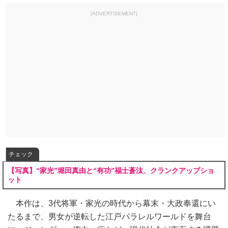
[ADVERTISEMENT]
チェック
【写真】“家光”堀田真由と“有功”福士蒼汰、クランクアップショ
ット
本作は、3代将軍・家光の時代から幕末・大政奉還にい
たるまで、男女が逆転した江戸パラレルワールドを舞台