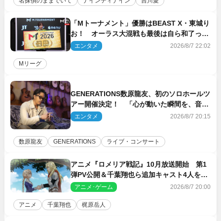
名探偵のままでいて
ナインティナイン
吉川愛
「Mトーナメント」優勝はBEAST X・東城り
お！ オーラス大混戦も最後は自ら和了って
幕引き
エンタメ
2026/8/7 22:02
Mリーグ
GENERATIONS数原龍友、初のソロホールツ
アー開催決定！ 「心が動いた瞬間を、音に
乗せてお届けできれば」
エンタメ
2026/8/7 20:15
数原龍友
GENERATIONS
ライブ・コンサート
アニメ『ロメリア戦記』10月放送開始 第1
弾PV公開＆千葉翔也ら追加キャスト4人を発
表
アニメ･ゲーム
2026/8/7 20:00
アニメ
千葉翔也
梶原岳人