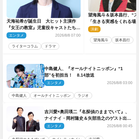
望海風斗＆坂本昌行、“ス
天海祐希が誕生日 大ヒット主演作
「生きる実感をくれる場
『女王の教室』児童役キャストたちの
を走り続ける原動力を語
演劇
2
現在
エンタメ
2026/8/8 07:00
望海風斗
坂本昌行
ライターコラム
ドラマ
中島健人、『オールナイトニッポン』“1
部”を初担当！ 8.14放送
エンタメ
2026/8/8 03:00
中島健人
オールナイトニッポン
ラジオ
吉川愛×奥田瑛二『名探偵のままでいて』、
ナイナイ・岡村隆史＆矢部浩之のゲスト出演
が決定！
エンタメ
2026/8/8 00:45