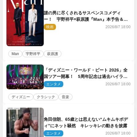
謎の男に尽くされるサスペンスコメディ
ー！ 宇野祥平×萩原護『Man』本予告＆新
ビジュアル解禁
映画
2026/8/7 18:00
Man
宇野祥平
萩原護
「ディズニー・ワールド・ビート 2026」全
国ツアー開幕！ 5周年記念は過去ハイライ
ト＆クルーズ旅を大満喫！【潜入レポート】
エンタメ
2026/8/7 18:00
ディズニー
クラシック
音楽
角田信朗、65歳とは思えない“ムキムキボデ
ィ”にネット騒然 キレッキレの動きを披露
エンタメ
2026/8/7 18:00