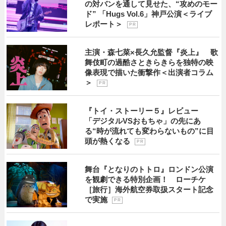
の対バンを通して見せた、“攻めのモー
ド” 「Hugs Vol.6」神戸公演＜ライブ
レポート＞
P R
主演・森七菜×長久允監督『炎上』 歌
舞伎町の過酷さときらきらを独特の映
像表現で描いた衝撃作＜出演者コラム
＞
P R
『トイ・ストーリー５』レビュー
「デジタルVSおもちゃ」の先にあ
る“時が流れても変わらないもの”に目
頭が熱くなる
P R
舞台『となりのトトロ』ロンドン公演
を観劇できる特別企画！ ローチケ
［旅行］海外航空券取扱スタート記念
で実施
P R