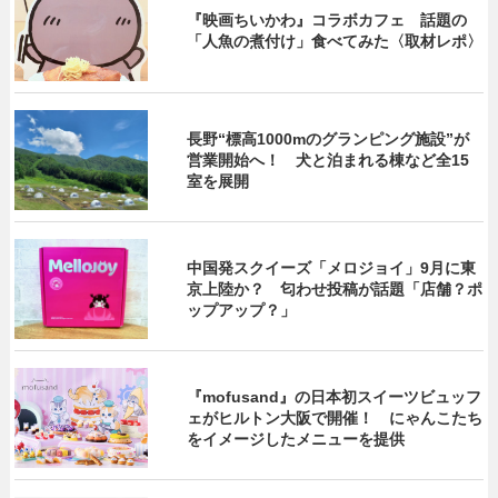
『映画ちいかわ』コラボカフェ 話題の
「人魚の煮付け」食べてみた〈取材レポ〉
長野“標高1000mのグランピング施設”が
営業開始へ！ 犬と泊まれる棟など全15
室を展開
中国発スクイーズ「メロジョイ」9月に東
京上陸か？ 匂わせ投稿が話題「店舗？ポ
ップアップ？」
『mofusand』の日本初スイーツビュッフ
ェがヒルトン大阪で開催！ にゃんこたち
をイメージしたメニューを提供