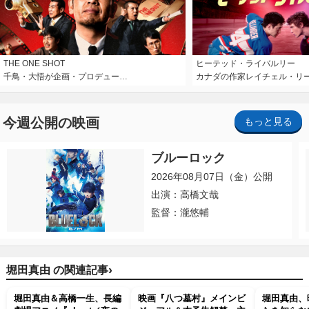
THE ONE SHOT
ヒーテッド・ライバルリー
千鳥・大悟が企画・プロデュー…
カナダの作家レイチェル・リ
今週公開の映画
もっと見る
ブルーロック
2026年08月07日（金）公開
出演：高橋文哉
監督：瀧悠輔
›
堀田真由 の関連記事
堀田真由＆高橋一生、長編
映画『八つ墓村』メインビ
堀田真由、