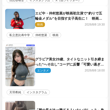
日比谷萌甘
インスタグラム
X（旧ツイッター）
エビ中・仲村悠菜が映画初主演で“釣りで五
輪金メダル”を目指す女子高生に！ 映画
『つりこまち』今秋公開
映画
2026/8/8 19:30
私立恵比寿中学
仲村悠菜
映画
グラビア美女29歳、タイトなニット引き締ま
った“へそ出し”コーデに反響「可愛い過ぎ
る」
エンタメ
2026/8/8 18:00
天羽希純
インスタグラム