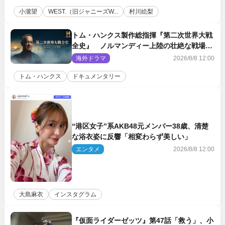
小瀧望
WEST.（旧ジャニーズW...
村川絵梨
トム・ハンクス製作総指揮『第二次世界大戦
全史』 ノルマンディー上陸の壮絶な戦場を
収めた特別映像解禁
海外ドラマ
2026/8/8 12:00
トム・ハンクス
ドキュメンタリー
“港区女子”系AKB48元メンバー38歳、清楚
な浴衣姿に反響「相変わらず美しい」
エンタメ
2026/8/8 12:00
大島麻衣
インスタグラム
『仮面ライダーゼッツ』第47話「救う」、小