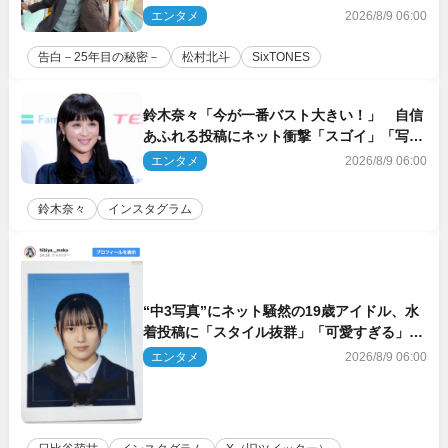
は」「いいの!?」（ネタバレあり）
エンタメ
2026/8/9 06:00
告白－25年目の秘密－
松村北斗
SixTONES
鈴木奈々「今が一番バスト大きい！」 自信
あふれる投稿にネット衝撃「スゴイ」「写真
集を出して欲しい」
エンタメ
2026/8/9 06:00
鈴木奈々
インスタグラム
“中3写真”にネット騒然の19歳アイドル、水
着投稿に「スタイル抜群」「可愛すぎる」と
絶賛の声
エンタメ
2026/8/9 06:00