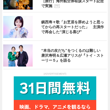
［旅行］海外航空券取扱スタート記念
で実施
P R
鎮西寿々歌「お芝居を辞めようと思っ
てからの再スタートだった」 主演作
で再会した“演じる喜び”
“本当の友だち”をつくるのは難しい
唐沢寿明＆広瀬アリスが『トイ・スト
ーリー５』を語る
[ADVERTISEMENT]