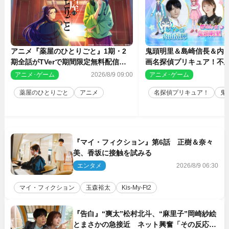
アニメ『薬屋のひとりごと』1期・2
鬼頭明里＆島崎信長＆内
期全話がTVerで期間限定無料配信決
画名探偵プリキュア！不思
定
人の秘密』ゲスト声優に
アニメ･ゲーム
2026/8/9 09:00
アニメ･ゲーム
2
薬屋のひとりごと
アニメ
名探偵プリキュア！
鬼
『マイ・フィクション』第6話 正樹＆奈々
美、香坂に接触を試みる
エンタメ
2026/8/9 06:30
マイ・フィクション
玉森裕太
Kis‐My‐Ft2
『告白』“爽太”松村北斗、“麻里子”岡崎紗絵
とまさかの急接近 ネット興奮「その反応