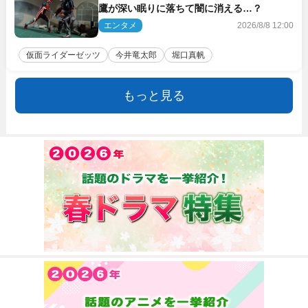
鷹が深い眠りに落ちて闇に消える…？
エンタメ
2026/8/8 12:00
仮面ライダーゼッツ
今井竜太郎
堀口真帆
もっと見る