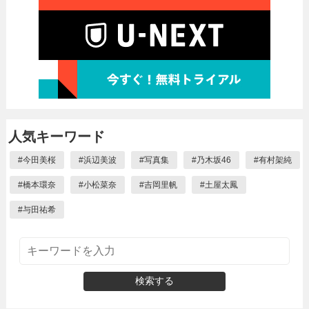
人気キーワード
#
今田美桜
#
浜辺美波
#
写真集
#
乃木坂46
#
有村架純
#
橋本環奈
#
小松菜奈
#
吉岡里帆
#
土屋太鳳
#
与田祐希
検索する