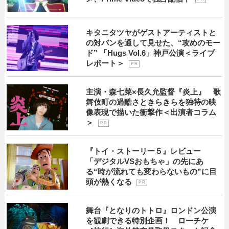
キタニタツヤがゲストアーティストと
の対バンを通して見せた、“攻めのモー
ド” 「Hugs Vol.6」神戸公演＜ライブ
レポート＞
P R
主演・森七菜×長久允監督『炎上』 歌
舞伎町の過酷さときらきらを独特の映
像表現で描いた衝撃作＜出演者コラム
＞
P R
『トイ・ストーリー５』レビュー
「デジタルVSおもちゃ」の先にあ
る“時が流れても変わらないもの”に目
頭が熱くなる
P R
舞台『となりのトトロ』ロンドン公演
を観劇できる特別企画！ ローチケ