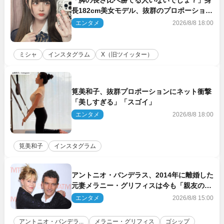
「脚の長さ比べ勝てる人いないでしょ？」身
長182cm美女モデル、抜群のプロポーション
にネット衝撃
エンタメ
2026/8/8 18:00
ミシャ
インスタグラム
X（旧ツイッター）
筧美和子、抜群プロポーションにネット衝撃
「美しすぎる」「スゴイ」
エンタメ
2026/8/8 18:00
筧美和子
インスタグラム
アントニオ・バンデラス、2014年に離婚した
元妻メラニー・グリフィスは今も「親友の一
人」
エンタメ
2026/8/8 15:00
アントニオ・バンデラ...
メラニー・グリフィス
ゴシップ