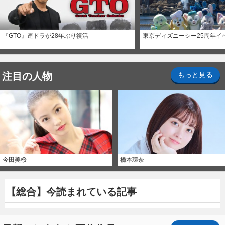
『GTO』連ドラが28年ぶり復活
東京ディズニーシー25周年イ
注目の人物
もっと見る
今田美桜
橋本環奈
【総合】今読まれている記事