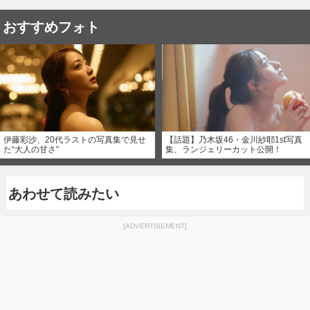
おすすめフォト
伊藤彩沙、20代ラストの写真集で見せ
【話題】乃木坂46・金川紗耶1st写真
た“大人の甘さ”
集、ランジェリーカット公開！
あわせて読みたい
[ADVERTISEMENT]