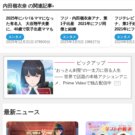
›
内田嶺衣奈 の関連記事
2025年にパパ＆ママになっ
フジ・内田嶺衣奈アナ、第
フジテレビ
た有名人 大谷翔平夫妻
1子出産 2021年にフジ同
ナ、第1
に、40歳で双子出産ママも
僚と結婚
2021年に
エンタメ
エンタメ
エンタメ
2025年12月31日 07時00分
2025年3月5日 19時27分
2024年9月2
ピックアップ
“おっさん剣聖”の一太刀に宿る人生
―― 世界で話題の本格アクションアニ
メ、Prime Videoで独占配信中
P R
最新ニュース