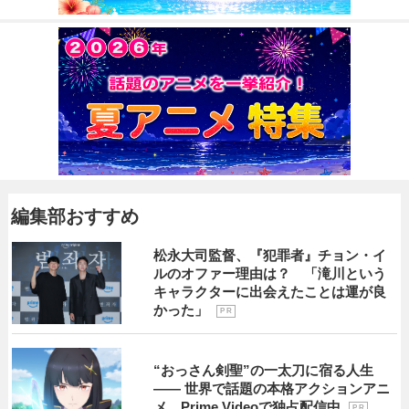
編集部おすすめ
松永大司監督、『犯罪者』チョン・イ
ルのオファー理由は？ 「滝川という
キャラクターに出会えたことは運が良
かった」
P R
“おっさん剣聖”の一太刀に宿る人生
―― 世界で話題の本格アクションアニ
メ、Prime Videoで独占配信中
P R