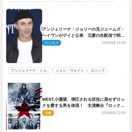
アンジェリーナ・ジョリーの兄ジェームズ・
ヘイヴンがゲイと公表 元妻の生配信で明ら
かに
エンタメ
2026/8/8 14:00
アンジェリーナ・ジョ...
ジョン・ヴォイト
ゴシップ
WEST.小瀧望、弾圧される状況に屈せずロッ
クを愛する男を体現！ 主演舞台『ロックン
ロール』ビジュアル解禁
演劇
2026/8/8 12:00