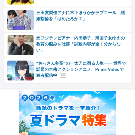
三田友梨佳アナに木下ほうかがラブコール 結
婚指輪を「はめたろか？」
元フジテレビアナ・内田恭子、帰国子女ゆえの
教育の悩みを吐露「試験内容が全く分からな
い」
“おっさん剣聖”の一太刀に宿る人生―― 世界で
話題の本格アクションアニメ、Prime Videoで
独占配信中
P R